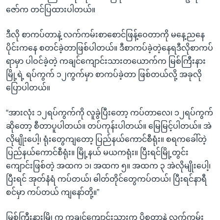
အ
သုတပဒေသာ အင်္ဂလိပ်စာ
ဇော်က တင်ပြထားပါတယ်။
ညွန်း
Learning English
စာမျက်နှာ
ဒီလို စာကပ်တာနဲ့ လက်ကမ်းစာစောင်ဖြန့်ဝေတာကို မနေ့ညနေ
သို့
ဗွီအိုအေ လူမှုကွန်ယက်များ
ပိုင်းကနေ စတင်ခဲ့တာဖြစ်ပါတယ်။ ဒီစာကပ်ခဲ့တဲ့နေရဒီလိုစာကပ်
ကျော်
ရာမှာ ပါဝင်ခဲ့တဲ့ ကချင်ကျောင်းသားတယောက်က မြစ်ကြီးနား
ကြည့်
မြို့ရဲ့ ရပ်ကွက် ၁၂ကွက်မှာ စာကပ်ခဲ့တာ ဖြစ်တယ်လို့ အခုလို
ရန်
ပြောပါတယ်။
ဘာသာစကားများ
ရှာဖွေ
ရန်
“အားလုံး ၁၂ရပ်ကွက်ကို လူခွဲပြီးတော့ ကပ်တာလေ၊ ၁၂ရပ်ကွက်
နေရာ
ဆိုတော့ စီတာပူပါတယ်။ တပ်ကုန်းပါတယ်။ မြေမြင့်ပါတယ်။ အဲ
သို့
လိုမျိုးပေါ့၊ ရုံးတွေကျတော့ ပြည်နယ်ကောင်စီရုံး။ စရကခေါ်တဲ့
ကျော်
ပြည်နယ်ကောင်စီရုံး။ မြို့နယ် မယကရုံး။ ပြီးရင်မြို့တွင်း
ရန်
ကျောင်းဖြစ်တဲ့ အထက ၁၊ အထက ၅။ အထက ၃ အဲလိုမျိုးပေါ့၊
ပြီးရင် အုတ်နံရံ ကပ်တယ်၊ ဓါတ်တိုင်တွေကပ်တယ်၊ ပြီးရင်နာရီ
စင်မှာ ကပ်တယ် ကျနော်တို့။”
မြစ်ကြီးနားမြို့က ကချင်ကျောင်းသားက ပိုစတာနဲ့ လက်ကမ်း