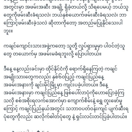
အတွင်းမှာ အဖမ်းအဆီး အချို့ ရှိခဲ့တယ်လို့ သိရပေမယ့် ဘယ်သူ
တွေကိုဖမ်းဆီးခံရသလဲ၊ ဘယ်နှစ်ယောက်ဖမ်းဆီးခံရသလဲ၊ ဘာ
ကြောင့်ဖမ်းဆီးခဲ့သလဲ ဆိုတာကိုတော့ အတည်မပြုနိုင်သေးပါ
ဘူး။
ကချင်ကျောင်းသားအဖွဲ့ကတော့ သူတို့ လှုပ်ရှားမှုမှာ ပါဝင်တဲ့သူ
တွေ တယောက်မှ အဖမ်းမခံရဘူးလို့ ပြောပါတယ်။
ဒီနေ့ နေ့လည်းခင်းမှာ ထိုင်နိုင်ငံကို ရောက်ရှိနေကြတဲ့ ကချင်
အမျိုးသားတွေကလည်း နှစ်၆၀ပြည့် ကချင်ပြည်နေ့
အခမ်းအနားကို ချင်းမိုင်မြို့မှာ ကျင်းပခဲ့ပါတယ်။ ဒီနေ့
အခမ်းအနားမှာ ကချင်ပြည်နေ့ ဖြစ်ပေါ်လာပုံကိုဟောပြောခဲ့ကြ
သလို စစ်အစိုးရလက်အောက်မှာ ကျောက်စိမ်းနဲ့ ရွှေ တူးဖော်မှု
ကြောင့် ကချင်ပြည်နယ်အတွင်း သဘာဝပတ်ဝန်းကျင် ပျက်ဆီးရ
ပုံတွေကိုလည်း ဆလိုက်ဓါတ်ပုံတွေ နဲ့ ရှင်းလင်းတင်ပြခဲ့ပါတယ်။