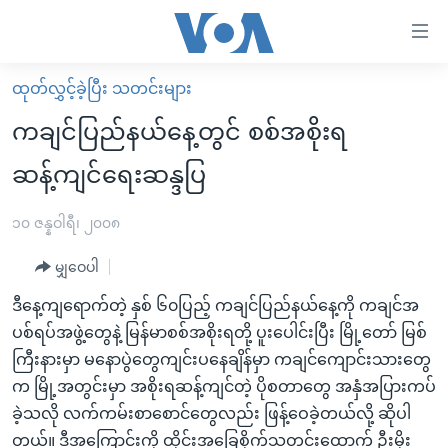
သုံး
ရ
လွယ်ကူ
ထုတ်လွှင့်ခဲ့ပြီး သတင်းများ
မူလစာမျက်နှာ
စေ
ကချင်ပြည်နယ်နေ့တွင် စစ်အစိုးရ
မြန်မာ
သည့်
ဆန့်ကျင်ရေးဆန္ဒပြ
ကမ္ဘာ့သတင်းများ
Link
ဗွီဒီယို
နိုင်ငံတကာ
၁၀ ဇန္နဝါရီ၊ ၂၀၀၈
များ
သတင်းလွတ်လပ်ခွင့်
အမေရိကန်
ပင်မ
မျှဝေပါ
ရပ်ဝန်းတခု လမ်းတခု အလွန်
တရုတ်
အကြောင်းအရာ
ဒီနေ့ကျရောက်တဲ့ နှစ် ၆၀ပြည့် ကချင်ပြည်နယ်နေ့ကို ကချင်အ
သို့
အင်္ဂလိပ်စာလေ့လာမယ်
အစ္စရေး-ပါလက်စတိုင်း
ပစ်ရပ်အဖွဲ့တွေနဲ့ မြန်မာစစ်အစိုးရတို့ ပူးပေါင်းပြီး မြို့တော် မြစ်
ကျော်
အပတ်စဉ်ကဏ္ဍများ
အမေရိကန်သုံးအီဒီယံ
ကြီးနားမှာ မနောပွဲတွေကျင်းပနေချိန်မှာ ကချင်ကျောင်းသားတွေ
ကြည့်
က မြို့အတွင်းမှာ အစိုးရဆန့်ကျင်တဲ့ ပိုစတာတွေ အနှံအပြားကပ်
ရေဒီယိုနှင့်ရုပ်သံ အချက်အလက်များ
မကြေးမုံရဲ့ အင်္ဂလိပ်စာ
ရေဒီယို
ရန်
ခဲ့သလို လက်ကမ်းစာစောင်တွေလည်း ဖြန့်ဝေခဲ့တယ်လို့ ဆိုပါ
ပင်မ
ရေဒီယို/တီဗွီအစီအစဉ်
ရုပ်ရှင်ထဲက အင်္ဂလိပ်စာ
တီဗွီ
တယ်။ ဒီအကြောင်းကို ထိုင်းအခြေစိုက်သတင်းထောက် ဦးမိုး