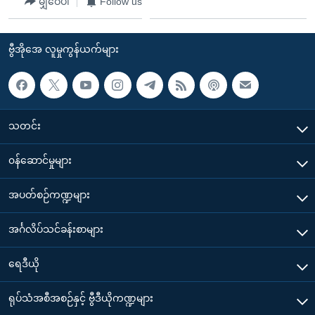
မျှဝေပါ
Follow us
ဗွီအိုအေ လူမှုကွန်ယက်များ
သတင်း
၀န်ဆောင်မှုများ
အပတ်စဉ်ကဏ္ဍများ
အင်္ဂလိပ်သင်ခန်းစာများ
ရေဒီယို
ရုပ်သံအစီအစဉ်နှင့် ဗွီဒီယိုကဏ္ဍများ