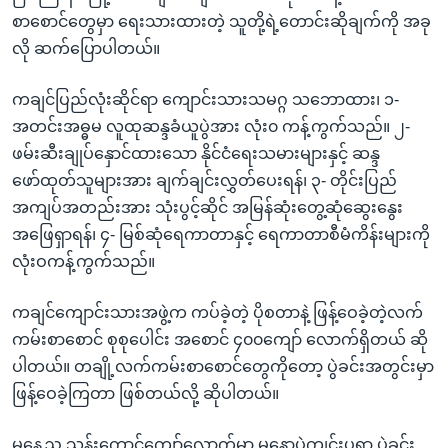
စာစောင်တွေမှာ ရေးသားထားတဲ့ သူတို့ရဲ့တောင်းဆိုချက်ကို အခု
လို ဆက်ပြောပါတယ်။
ကချင်ပြည်လုံးဆိုင်ရာ ကျောင်းသားသမဂ္ဂ သဘောထား၊ ၁-
အတင်းအဓ္ဓမ လူထုဆန္ဒခံယူပွဲအား လုံး၀ ကန့်ကွက်သည်။ ၂-
ဖမ်းဆီးချုပ်နှောင်ထားသော နိုင်ငံရေးသမားများနှင့် ဆန္ဒ
ဖော်ထုတ်သူများအား ချက်ချင်းလွှတ်ပေးရန်၊ ၃- တိုင်းပြည်
အကျပ်အတည်းအား သုံးပွင့်ဆိုင် အမြန်ဆုံးတွေ့ဆုံဆွေးနွေး
အဖြေရှာရန်၊ ၄- မြစ်ဆုံရေကာတာနှင့် ရေကာတာစီမံကိန်းများကို
လုံးဝကန့်ကွက်သည်။
ကချင်ကျောင်းသားအဖွဲ့က ကပ်ခဲ့တဲ့ ပိုစတာနဲ့ ဖြန့်ဝေခဲ့တဲ့လက်
ကမ်းစာစောင် စုစုပေါင်း အစောင် ၄၀၀ကျော် လောက်ရှိတယ် ဆို
ပါတယ်။ တချို့လက်ကမ်းစာစောင်တွေကိုတော့ ပွဲခင်းအတွင်းမှာ
ဖြန့်ဝေခဲ့ကြတာ ဖြစ်တယ်လို့ ဆိုပါတယ်။
မနေ့ည သန်းကောင်ကျော်လောက်မှာ မနောပွဲကျင်းပရာ ပွဲခင်း