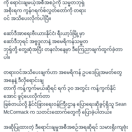
အ
ကို ရောင်းချမယ့်အစီအစဉ်ကို သမ္မတဘုရှ်
သုတပဒေသာ အင်္ဂလိပ်စာ
ညွန်း
Learning English
အစိုးရက ကွန်ဂရက်စ်လွှတ်တော်ကို တရား
စာမျက်နှာ
ဝင် အသိပေးလိုက်ပါပြီ။
သို့
ဗွီအိုအေ လူမှုကွန်ယက်များ
ကျော်
ဆော်ဒီအာရေးဗီးယားနိုင်ငံ၊ ရီးယာ့ဒ်မြို့မှာ
ကြည့်
ဆော်ဒီဘုရင် အဗ္ဗဒူလာနဲ့ အမေရိကန်သမ္မတ
ရန်
ဘုရှ်တို့ တွေ့ဆုံအပြီး တနင်္လာနေ့မှာ ဒီကြေညာချက်ထွက်ခဲ့တာ
ဘာသာစကားများ
ရှာဖွေ
ပါ။
ရန်
တရားဝင်အသိပေးချက်ဟာ အမေရိကန် ဥပဒေပြုအမတ်တွေ
နေရာ
အနေနဲ့ ဒီလိုရောင်းချ
သို့
တာကို ကန့်ကွက်မယ်ဆိုရင် ရက် ၃၀ အတွင်း ကန့်ကွက်နိုင်
ကျော်
အောင် ဖွင့်ပေးလိုက်တာ
ရန်
ဖြစ်တယ်လို့ နိုင်ငံခြားရေးဝန်ကြီးဌာန ပြောရေးဆိုခွင့်ရှိသူ Sean
McCormack က သတင်းထောက်တွေကို ပြောခဲ့ပါတယ်။
အဆိုပြုထားတဲ့ ဒီရောင်းချမှုအစီအစဉ်အရဆိုရင် သမားရိုးကျဗုံး