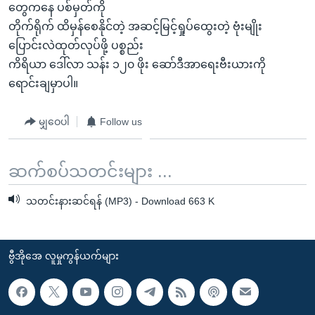
တွေကနေ ပစ်မှတ်ကို
တိုက်ရိုက် ထိမှန်စေနိုင်တဲ့ အဆင့်မြင့်ရှုပ်ထွေးတဲ့ ဗုံးမျိုး
ပြောင်းလဲထုတ်လုပ်ဖို့ ပစ္စည်း
ကိရိယာ ဒေါ်လာ သန်း ၁၂၀ ဖိုး ဆော်ဒီအာရေးဗီးယားကို
ရောင်းချမှာပါ။
မျှဝေပါ
Follow us
ဆက်စပ်သတင်းများ ...
သတင်းနားဆင်ရန် (MP3) - Download 663 K
ဗွီအိုအေ လူမှုကွန်ယက်များ