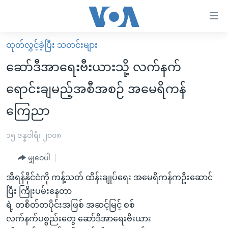
သုံး
ရ
လွယ်ကူ
ထုတ်လွှင့်ခဲ့ပြီး သတင်းများ
မူလစာမျက်နှာ
စေ
ဆော်ဒီအာရေးဗီးယားသို့ လက်နက်
မြန်မာ
သည့်
ရောင်းချမည့်အစီအစဉ် အမေရိကန်
ကမ္ဘာ့သတင်းများ
Link
ကြေညာ
ဗွီဒီယို
နိုင်ငံတကာ
များ
သတင်းလွတ်လပ်ခွင့်
အမေရိကန်
ပင်မ
၁၅ ဇန္နဝါရီ၊ ၂၀၀၈
ရပ်ဝန်းတခု လမ်းတခု အလွန်
တရုတ်
အကြောင်းအရာ
မျှဝေပါ
သို့
အင်္ဂလိပ်စာလေ့လာမယ်
အစ္စရေး-ပါလက်စတိုင်း
ကျော်
အီရန်နိုင်ငံကို ကန့်သတ် ထိန်းချုပ်ရေး အမေရိကန်ကဦးဆောင်
အပတ်စဉ်ကဏ္ဍများ
အမေရိကန်သုံးအီဒီယံ
ကြည့်
ပြီး ကြိုးပမ်းနေတာ
ရေဒီယိုနှင့်ရုပ်သံ အချက်အလက်များ
မကြေးမုံရဲ့ အင်္ဂလိပ်စာ
ရေဒီယို
ရန်
ရဲ့ တစိတ်တပိုင်းအဖြစ် အဆင့်မြင့် စစ်
ပင်မ
ရေဒီယို/တီဗွီအစီအစဉ်
လက်နက်ပစ္စည်းတွေ ဆော်ဒီအာရေးဗီးယား
ရုပ်ရှင်ထဲက အင်္ဂလိပ်စာ
တီဗွီ