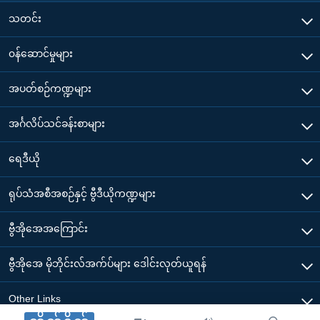
သတင်း
၀န်ဆောင်မှုများ
အပတ်စဉ်ကဏ္ဍများ
အင်္ဂလိပ်သင်ခန်းစာများ
ရေဒီယို
ရုပ်သံအစီအစဉ်နှင့် ဗွီဒီယိုကဏ္ဍများ
ဗွီအိုအေအကြောင်း
ဗွီအိုအေ မိုဘိုင်းလ်အက်ပ်များ ဒေါင်းလုတ်ယူရန်
Other Links