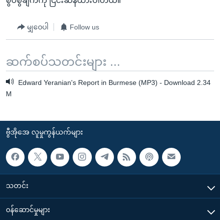
စွပ်စွဲချက်ကို ငြင်းဆန်ထားပါတယ်။
မျှဝေပါ
Follow us
ဆက်စပ်သတင်းများ ...
Edward Yeranian's Report in Burmese (MP3) - Download 2.34
M
ဗွီအိုအေ လူမှုကွန်ယက်များ
သတင်း
၀န်ဆောင်မှုများ