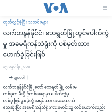
သုံး
ရ
လွယ်ကူ
ထုတ်လွှင့်ခဲ့ပြီး သတင်းများ
မူလစာမျက်နှာ
စေ
လက်ဘနွန်နိုင်ငံ၊ ဘေရွတ်မြို့တွင်ပေါက်ကွဲ
မြန်မာ
သည့်
မှု အမေရိကန်သံရုံးကို ပစ်မှတ်ထား
ကမ္ဘာ့သတင်းများ
Link
ဖောက်ခွဲခြင်းဖြစ်
ဗွီဒီယို
နိုင်ငံတကာ
များ
သတင်းလွတ်လပ်ခွင့်
အမေရိကန်
ပင်မ
၁၅ ဇန္နဝါရီ၊ ၂၀၀၈
ရပ်ဝန်းတခု လမ်းတခု အလွန်
တရုတ်
အကြောင်းအရာ
မျှဝေပါ
သို့
အင်္ဂလိပ်စာလေ့လာမယ်
အစ္စရေး-ပါလက်စတိုင်း
ကျော်
လက်ဘနွန်နိုင်ငံမြို့တော် ဘေရွတ်မြို့ လမ်းမ
အပတ်စဉ်ကဏ္ဍများ
အမေရိကန်သုံးအီဒီယံ
ကြည့်
တစ်ခုက မီးပွိုင့်တစ်နေရာမှာ ပေါက်ကွဲမှု
ရေဒီယိုနှင့်ရုပ်သံ အချက်အလက်များ
မကြေးမုံရဲ့ အင်္ဂလိပ်စာ
ရေဒီယို
ရန်
တစ်ခု ဖြစ်ပွားခဲ့လို့ အရပ်သား လေးယောက်
ပင်မ
ရေဒီယို/တီဗွီအစီအစဉ်
သေဆုံးပြီး အမေရိကန်သံရုံးကားမောင်းသူ တစ်ယောက်လည်း
ရုပ်ရှင်ထဲက အင်္ဂလိပ်စာ
တီဗွီ