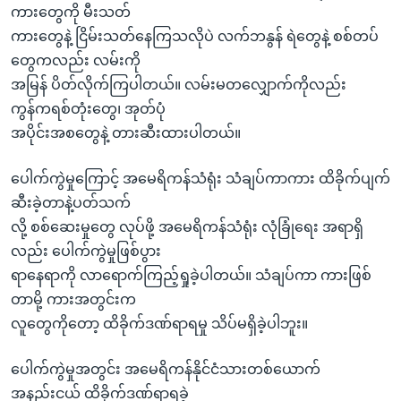
ကားတွေကို မီးသတ်
ကားတွေနဲ့ ငြိမ်းသတ်နေကြသလိုပဲ လက်ဘနွန် ရဲတွေနဲ့ စစ်တပ်
တွေကလည်း လမ်းကို
အမြန် ပိတ်လိုက်ကြပါတယ်။ လမ်းမတလျှောက်ကိုလည်း
ကွန်ကရစ်တုံးတွေ၊ အုတ်ပုံ
အပိုင်းအစတွေနဲ့ တားဆီးထားပါတယ်။
ပေါက်ကွဲမှုကြောင့် အမေရိကန်သံရုံး သံချပ်ကာကား ထိခိုက်ပျက်
ဆီးခဲ့တာနဲ့ပတ်သက်
လို့ စစ်ဆေးမှုတွေ လုပ်ဖို့ အမေရိကန်သံရုံး လုံခြုံရေး အရာရှိ
လည်း ပေါက်ကွဲမှုဖြစ်ပွား
ရာနေရာကို လာရောက်ကြည့်ရှုခဲ့ပါတယ်။ သံချပ်ကာ ကားဖြစ်
တာမို့ ကားအတွင်းက
လူတွေကိုတော့ ထိခိုက်ဒဏ်ရာရမှု သိပ်မရှိခဲ့ပါဘူး။
ပေါက်ကွဲမှုအတွင်း အမေရိကန်နိုင်ငံသားတစ်ယောက်
အနည်းငယ် ထိခိုက်ဒဏ်ရာရခဲ့