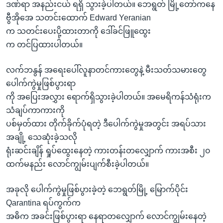
အ
ဒဏ်ရာ အနည်းငယ် ရရှိ သွားခဲ့ပါတယ်။ ဘေရွတ် မြို့တော်ကနေ
သုတပဒေသာ အင်္ဂလိပ်စာ
ညွန်း
Learning English
ဗွီအိုအေ သတင်းထောက် Edward Yeranian
စာမျက်နှာ
က သတင်းပေးပို့ထားတာကို ဒေါ်ခင်ဖြူထွေး
သို့
ဗွီအိုအေ လူမှုကွန်ယက်များ
က တင်ပြထားပါတယ်။
ကျော်
ကြည့်
လက်ဘနွန် အရေးပေါ်လူနာတင်ကားတွေနဲ့ မီးသတ်သမားတွေ
ရန်
ပေါက်ကွဲမှုဖြစ်ပွားရာ
ဘာသာစကားများ
ရှာဖွေ
ကို အပြေးအလွှား ရောက်ရှိသွားခဲ့ပါတယ်။ အမေရိကန်သံရုံးက
ရန်
သံချပ်ကာကားကို
နေရာ
ပစ်မှတ်ထား တိုက်ခိုက်ပုံရတဲ့ ဒီပေါက်ကွဲမှုအတွင်း အရပ်သား
သို့
အချို့ သေဆုံးခဲ့သလို
ကျော်
ရုံးဆင်းချိန် ရှုပ်ထွေးနေတဲ့ ကားတန်းတလျှောက် ကားအစီး ၂၀
ရန်
ထက်မနည်း လောင်ကျွမ်းပျက်စီးခဲ့ပါတယ်။
အခုလို ပေါက်ကွဲမှုဖြစ်ပွားခဲ့တဲ့ ဘေရွတ်မြို့ မြောက်ပိုင်း
Qarantina ရပ်ကွက်က
အဓိက အခင်းဖြစ်ပွားရာ နေရာတလျှောက် လောင်ကျွမ်းနေတဲ့