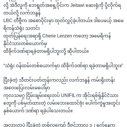
လို့ အဲဒီလူကို ဘေရွတ်အရှေ့ပိုင်းက Jeitawi ဆေးရုံကို ပို့လိုက်ရ
တယ်လို့ လက်ဘနွန်
LBC တီဗွီက အစောပိုင်းမှာ ထုတ်လွှင့်ခဲ့ပါတယ်။ ဒါပေမယ့် အမေ
ရိကန်သံရုံး သတင်း
ထုတ်ပြန်ရေးအရာရှိ Cherie Lenzen ကတော့ အမေရိကန်
နိုင်ငံသားတစ်ယောက်မှ
ထိခိုက်ဒဏ်ရာရခဲ့တာမရှိပါဘူးလို့ ဆိုပါတယ်။
“သံရုံး ဝန်ထမ်းတစ်ယောက်မှာ ထိခိုက်ဒဏ်ရာ ရခဲ့တာမရှိပါဘူး။”
ပြီးခဲ့တဲ့ သီတင်းပတ်တုန်းကလည်း လက်ဘနွန် ကမ်းရိုးတန်း
အဝေးပြေးလမ်းမပေါ်မှာ
ကုလသမဂ္ဂ ငြိမ်းချမ်းရေးတပ် UNIFIL က အိုင်းရစ်ရှ်နိုင်ငံသား
တွေကို ပစ်မှတ်ထားတဲ့ လမ်းဘေးထောင်ဗုံး ပေါက်ကွဲမှုအတွင်း
နှစ်ယောက် ဒဏ်ရာ ရခဲ့ပါသေးတယ်။
အလားတူပဲ ပြီးခဲ့တဲ့ တစ်လကျော် ဒီဇင်ဘာလ ၁၂ ရက်နေ့က