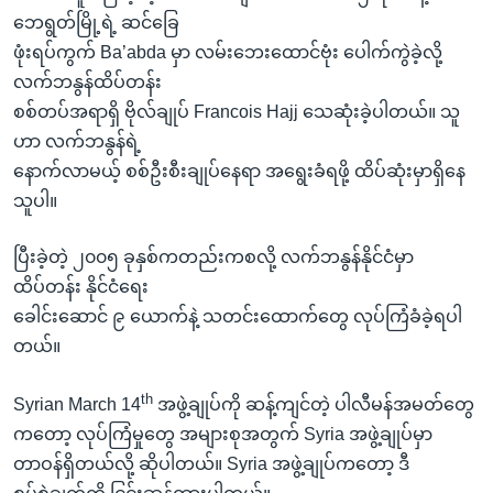
ဘေရွတ်မြို့ရဲ့ ဆင်ခြေ
ဖုံးရပ်ကွက် Ba’abda မှာ လမ်းဘေးထောင်ဗုံး ပေါက်ကွဲခဲ့လို့
လက်ဘနွန်ထိပ်တန်း
စစ်တပ်အရာရှိ ဗိုလ်ချုပ် Francois Hajj သေဆုံးခဲ့ပါတယ်။ သူ
ဟာ လက်ဘနွန်ရဲ့
နောက်လာမယ့် စစ်ဦးစီးချုပ်နေရာ အရွေးခံရဖို့ ထိပ်ဆုံးမှာရှိနေ
သူပါ။
ပြီးခဲ့တဲ့ ၂၀၀၅ ခုနှစ်ကတည်းကစလို့ လက်ဘနွန်နိုင်ငံမှာ
ထိပ်တန်း နိုင်ငံရေး
ခေါင်းဆောင် ၉ ယောက်နဲ့ သတင်းထောက်တွေ လုပ်ကြံခံခဲ့ရပါ
တယ်။
th
Syrian March 14
အဖွဲ့ချုပ်ကို ဆန့်ကျင်တဲ့ ပါလီမန်အမတ်တွေ
ကတော့ လုပ်ကြံမှုတွေ အများစုအတွက် Syria အဖွဲ့ချုပ်မှာ
တာဝန်ရှိတယ်လို့ ဆိုပါတယ်။ Syria အဖွဲ့ချုပ်ကတော့ ဒီ