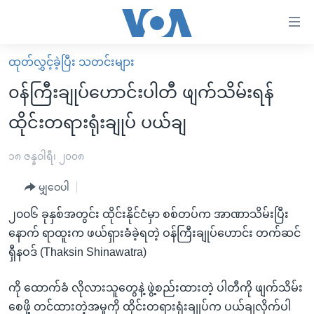
သုံး
ရ
လွယ်ကူ
ထုတ်လွှင့်ခဲ့ပြီး သတင်းများ
မူလစာမျက်နှာ
စေ
၀န်ကြီးချုပ်ဟောင်းပါတီ ဖျက်သိမ်းရန်
မြန်မာ
သည့်
ထိုင်းတရားရုံးချုပ် ပယ်ချ
ကမ္ဘာ့သတင်းများ
Link
ဗွီဒီယို
နိုင်ငံတကာ
၁၈ ဇန္နဝါရီ၊ ၂၀၀၈
များ
သတင်းလွတ်လပ်ခွင့်
အမေရိကန်
ပင်မ
မျှဝေပါ
ရပ်ဝန်းတခု လမ်းတခု အလွန်
တရုတ်
အကြောင်းအရာ
၂၀၀၆ ခုနှစ်အတွင်း ထိုင်းနိုင်ငံမှာ စစ်တပ်က အာဏာသိမ်းပြီး
သို့
အင်္ဂလိပ်စာလေ့လာမယ်
အစ္စရေး-ပါလက်စတိုင်း
နောက် ရာထူးက ဖယ်ရှားခံခဲ့ရတဲ့ ဝန်ကြီးချုပ်ဟောင်း တက်ဆင်
ကျော်
အပတ်စဉ်ကဏ္ဍများ
အမေရိကန်သုံးအီဒီယံ
ရှီနဝဒ် (Thaksin Shinawatra)
ကြည့်
ရေဒီယိုနှင့်ရုပ်သံ အချက်အလက်များ
မကြေးမုံရဲ့ အင်္ဂလိပ်စာ
ရေဒီယို
ရန်
ကို ထောက်ခံ လိုလားသူတွေနဲ့ ဖွဲ့စည်းထားတဲ့ ပါတီကို ဖျက်သိမ်း
ပင်မ
ရေဒီယို/တီဗွီအစီအစဉ်
ရုပ်ရှင်ထဲက အင်္ဂလိပ်စာ
တီဗွီ
စေဖို့ တင်ထားတဲ့အမှုကို ထိုင်းတရားရုံးချုပ်က ပယ်ချလိုက်ပါ