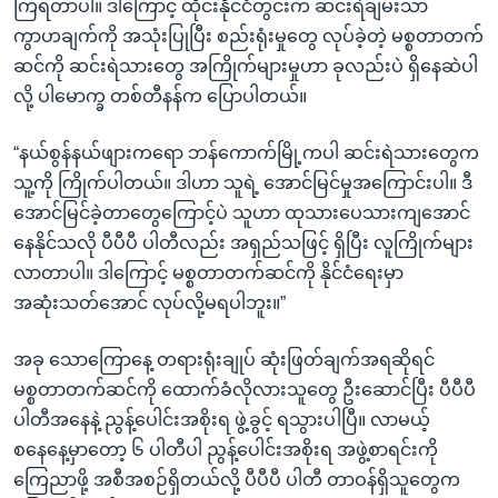
ကြရတာပါ။ ဒါကြောင့် ထိုင်းနိုင်ငံတွင်းက ဆင်းရဲချမ်းသာ
ကွာဟချက်ကို အသုံးပြုပြီး စည်းရုံးမှုတွေ လုပ်ခဲ့တဲ့ မစ္စတာတက်
ဆင်ကို ဆင်းရဲသားတွေ အကြိုက်များမှုဟာ ခုလည်းပဲ ရှိနေဆဲပါ
လို့ ပါမောက္ခ တစ်တီနန်က ပြောပါတယ်။
“နယ်စွန်နယ်ဖျားကရော ဘန်ကောက်မြို့ကပါ ဆင်းရဲသားတွေက
သူ့ကို ကြိုက်ပါတယ်။ ဒါဟာ သူရဲ့ အောင်မြင်မှုအကြောင်းပါ။ ဒီ
အောင်မြင်ခဲ့တာတွေကြောင့်ပဲ သူဟာ ထုသားပေသားကျအောင်
နေနိုင်သလို ပီပီပီ ပါတီလည်း အရှည်သဖြင့် ရှိပြီး လူကြိုက်များ
လာတာပါ။ ဒါကြောင့် မစ္စတာတက်ဆင်ကို နိုင်ငံရေးမှာ
အဆုံးသတ်အောင် လုပ်လို့မရပါဘူး။”
အခု သောကြောနေ့ တရားရုံးချုပ် ဆုံးဖြတ်ချက်အရဆိုရင်
မစ္စတာတက်ဆင်ကို ထောက်ခံလိုလားသူတွေ ဦးဆောင်ပြီး ပီပီပီ
ပါတီအနေနဲ့ ညွန့်ပေါင်းအစိုးရ ဖွဲ့ခွင့် ရသွားပါပြီ။ လာမယ့်
စနေနေ့မှာတော့ ၆ ပါတီပါ ညွန့်ပေါင်းအစိုးရ အဖွဲ့စာရင်းကို
ကြေညာဖို့ အစီအစဉ်ရှိတယ်လို့ ပီပီပီ ပါတီ တာဝန်ရှိသူတွေက