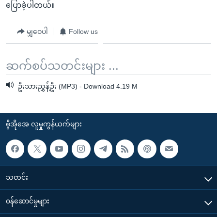
ပြောခဲ့ပါတယ်။
မျှဝေပါ
Follow us
ဆက်စပ်သတင်းများ ...
ဦးသားညွှန့်ဦး (MP3) - Download 4.19 M
ဗွီအိုအေ လူမှုကွန်ယက်များ
သတင်း
၀န်ဆောင်မှုများ