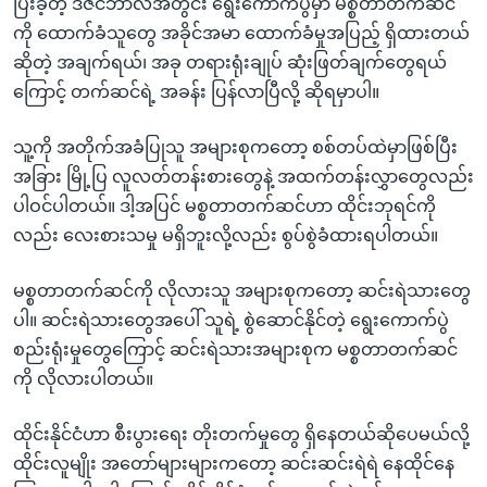
ပြီးခဲ့တဲ့ ဒီဇင်ဘာလအတွင်း ရွေးကောက်ပွဲမှာ မစ္စတာတက်ဆင်
ကို ထောက်ခံသူတွေ အခိုင်အမာ ထောက်ခံမှုအပြည့် ရှိထားတယ်
ဆိုတဲ့ အချက်ရယ်၊ အခု တရားရုံးချုပ် ဆုံးဖြတ်ချက်တွေရယ်
ကြောင့် တက်ဆင်ရဲ့ အခန်း ပြန်လာပြီလို့ ဆိုရမှာပါ။
သူ့ကို အတိုက်အခံပြုသူ အများစုကတော့ စစ်တပ်ထဲမှာဖြစ်ပြီး
အခြား မြို့ပြ လူလတ်တန်းစားတွေနဲ့ အထက်တန်းလွှာတွေလည်း
ပါဝင်ပါတယ်။ ဒါ့အပြင် မစ္စတာတက်ဆင်ဟာ ထိုင်းဘုရင်ကို
လည်း လေးစားသမှု မရှိဘူးလို့လည်း စွပ်စွဲခံထားရပါတယ်။
မစ္စတာတက်ဆင်ကို လိုလားသူ အများစုကတော့ ဆင်းရဲသားတွေ
ပါ။ ဆင်းရဲသားတွေအပေါ် သူရဲ့ စွဲဆောင်နိုင်တဲ့ ရွေးကောက်ပွဲ
စည်းရုံးမှုတွေကြောင့် ဆင်းရဲသားအများစုက မစ္စတာတက်ဆင်
ကို လိုလားပါတယ်။
ထိုင်းနိုင်ငံဟာ စီးပွားရေး တိုးတက်မှုတွေ ရှိနေတယ်ဆိုပေမယ်လို့
ထိုင်းလူမျိုး အတော်များများကတော့ ဆင်းဆင်းရဲရဲ နေထိုင်နေ