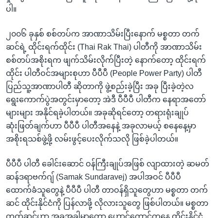
ပါ။
၂၀၀၆ ခုနှစ် စစ်တပ်က အာဏာသိမ်းပြီးနောက် မစ္စတာ တက်
ဆင်ရဲ့ ထိုင်းရက်ထိုင်း (Thai Rak Thai) ပါတီကို အာဏာသိမ်း
စစ်တပ်အစိုးရက ဖျက်သိမ်းလိုက်ပြီးတဲ့ နောက်တော့ ထိုင်းရက်
ထိုင်း ပါတီဝင်အများစုဟာ ပီပီပီ (People Power Party) ပါတီ
ပြည်သူ့အာဏာပါတီ ဆိုတာကို ဖွဲ့စည်းခဲ့ပြီး အခု ပြီးခဲ့တဲ့လ
ရွေးကောက်ပွဲအတွင်းမှာတော့ အဲဒီ ပီပီပီ ပါတီက နေရာအတော်
များများ အနိုင်ရခဲ့ပါတယ်။ အခုဆိုရင်တော့ တရားရုံးချုပ်
ဆုံးဖြတ်ချက်ဟာ ပီပီပီ ပါတီအနေနဲ့ အခုလာမယ့် စနေနေ့မှာ
အစိုးရသစ်ဖွဲ့ဖို့ လမ်းဖွင့်ပေးလိုက်သလို ဖြစ်ခဲ့ပါတယ်။
ပီပီပီ ပါတီ ခေါင်းဆောင် ဝန်ကြီးချုပ်အဖြစ် လျာထားတဲ့ ဆမတ်
ဆန်ဒရာဗက်ဂျ် (Samak Sundaravej) အပါအဝင် ပီပီပီ
ထောက်ခံသူတွေနဲ့ ပီပီပီ ပါတီ တာဝန်ရှိသူတွေဟာ မစ္စတာ တက်
ဆင် ထိုင်းနိုင်ငံကို ပြန်လာဖို့ လိုလားသူတွေ ဖြစ်ပါတယ်။ မစ္စတာ
တက်ဆင်ဟာ အခုအခါမှာတော့ ဟောင်ကောင်ကနေ ထိုင်းနိုင်ငံ