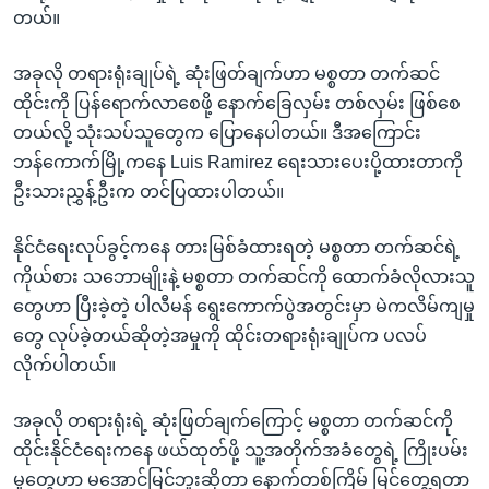
အ
တယ်။
သုတပဒေသာ အင်္ဂလိပ်စာ
ညွန်း
Learning English
စာမျက်နှာ
အခုလို တရားရုံးချုပ်ရဲ့ ဆုံးဖြတ်ချက်ဟာ မစ္စတာ တက်ဆင်
သို့
ဗွီအိုအေ လူမှုကွန်ယက်များ
ထိုင်းကို ပြန်ရောက်လာစေဖို့ နောက်ခြေလှမ်း တစ်လှမ်း ဖြစ်စေ
ကျော်
တယ်လို့ သုံးသပ်သူတွေက ပြောနေပါတယ်။ ဒီအကြောင်း
ကြည့်
ဘန်ကောက်မြို့ကနေ Luis Ramirez ရေးသားပေးပို့ထားတာကို
ရန်
ဦးသားညွှန့်ဦးက တင်ပြထားပါတယ်။
ဘာသာစကားများ
ရှာဖွေ
ရန်
နိုင်ငံရေးလုပ်ခွင့်ကနေ တားမြစ်ခံထားရတဲ့ မစ္စတာ တက်ဆင်ရဲ့
နေရာ
ကိုယ်စား သဘောမျိုးနဲ့ မစ္စတာ တက်ဆင်ကို ထောက်ခံလိုလားသူ
သို့
တွေဟာ ပြီးခဲ့တဲ့ ပါလီမန် ရွေးကောက်ပွဲအတွင်းမှာ မဲကလိမ်ကျမှု
ကျော်
တွေ လုပ်ခဲ့တယ်ဆိုတဲ့အမှုကို ထိုင်းတရားရုံးချုပ်က ပလပ်
ရန်
လိုက်ပါတယ်။
အခုလို တရားရုံးရဲ့ ဆုံးဖြတ်ချက်ကြောင့် မစ္စတာ တက်ဆင်ကို
ထိုင်းနိုင်ငံရေးကနေ ဖယ်ထုတ်ဖို့ သူ့အတိုက်အခံတွေရဲ့ ကြိုးပမ်း
မှုတွေဟာ မအောင်မြင်ဘူးဆိုတာ နောက်တစ်ကြိမ် မြင်တွေ့ရတာ