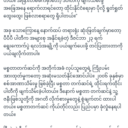
တယ်။ အခြားတစ်ဖက်မှာတော့ ဒီပါတီကို ဖျက်သိမ်းဖို့
အခြေအနေ ရောက်လာရင်တော့ ထိုင်းနိုင်ငံရေးမှာ ပိုလို့ ရှုတ်ရှုတ်
ထွေးထွေး ဖြစ်လာစရာတွေ ရှိပါတယ်။”
အခု သောကြောနေ့ နောက်ထပ် တရားရုံး ဆုံးဖြတ်ချက်မှာတော့
ပီပီပီ ပါတီက အများစု အနိုင်ရခဲ့တဲ့ ဒီဇင်ဘာ ၂၃ ရက်
ရွေးကောက်ပွဲ ရလဒ်အချို့ကို ပယ်ဖျက်ပေးဖို့ တင်ပြထားတာကို
ပယ်ချလိုက်တာပါ။
မစ္စတာတက်ဆင်ကို အတိုက်အခံ လုပ်သူတွေရဲ့ ကြိုးပမ်း
အားထုတ်မှုကတော့ အဆုံးမသတ်နိုင်အောင်ပါပဲ။ ၂၀၀၆ ခုနှစ်မှာ
စစ်အာဏာသိမ်းမှု ဖြစ်ခဲ့ပြီး မစ္စတာ တက်ဆင်ရဲ့ ထိုင်းရက်ထိုင်း
ပါတီကို ဖျက်သိမ်းခဲ့ပါတယ်။ ဒီနောက် မစ္စတာ တက်ဆင်နဲ့ သူ့
ဇနီးဖြစ်သူတို့ကို အဂတိ လိုက်စားမှုတွေနဲ့ စွဲချက်တင် ထားပါ
တယ်။ မစ္စတာတက်ဆင် ကိုယ်တိုင်လည်း ပြည်ပမှာ ခုံလှုံနေရပါ
တယ်။