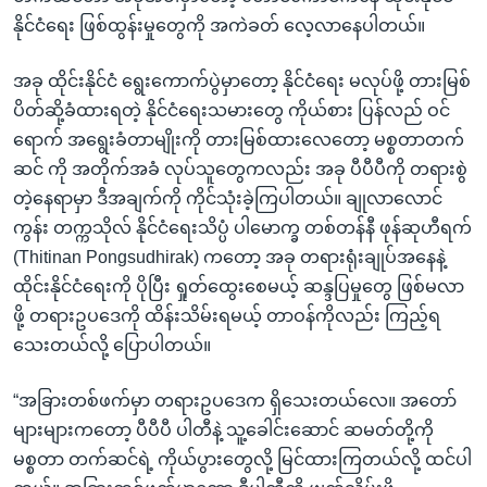
နိုင်ငံရေး ဖြစ်ထွန်းမှုတွေကို အကဲခတ် လေ့လာနေပါတယ်။
အခု ထိုင်းနိုင်ငံ ရွေးကောက်ပွဲမှာတော့ နိုင်ငံရေး မလုပ်ဖို့ တားမြစ်
ပိတ်ဆို့ခံထားရတဲ့ နိုင်ငံရေးသမားတွေ ကိုယ်စား ပြန်လည် ဝင်
ရောက် အရွေးခံတာမျိုးကို တားမြစ်ထားလေတော့ မစ္စတာတက်
ဆင် ကို အတိုက်အခံ လုပ်သူတွေကလည်း အခု ပီပီပီကို တရားစွဲ
တဲ့နေရာမှာ ဒီအချက်ကို ကိုင်သုံးခဲ့ကြပါတယ်။ ချုလာလောင်
ကွန်း တက္ကသိုလ် နိုင်ငံရေးသိပ္ပံ ပါမောက္ခ တစ်တန်နီ ဖုန်ဆုဟီရက်
(Thitinan Pongsudhirak) ကတော့ အခု တရားရုံးချုပ်အနေနဲ့
ထိုင်းနိုင်ငံရေးကို ပိုပြီး ရှုတ်ထွေးစေမယ့် ဆန္ဒပြမှုတွေ ဖြစ်မလာ
ဖို့ တရားဥပဒေကို ထိန်းသိမ်းရမယ့် တာဝန်ကိုလည်း ကြည့်ရ
သေးတယ်လို့ ပြောပါတယ်။
“အခြားတစ်ဖက်မှာ တရားဥပဒေက ရှိသေးတယ်လေ။ အတော်
များများကတော့ ပီပီပီ ပါတီနဲ့ သူ့ခေါင်းဆောင် ဆမတ်တို့ကို
မစ္စတာ တက်ဆင်ရဲ့ ကိုယ်ပွားတွေလို့ မြင်ထားကြတယ်လို့ ထင်ပါ