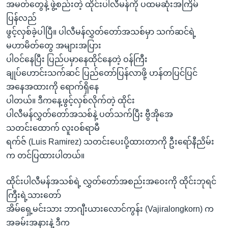
အ
အမတ်တွေနဲ့ ဖွဲ့စည်းတဲ့ ထိုင်းပါလီမန်ကို ပထမဆုံးအကြိမ်
သုတပဒေသာ အင်္ဂလိပ်စာ
ညွန်း
Learning English
ပြန်လည်
စာမျက်နှာ
ဖွင့်လှစ်ခဲ့ပါပြီ။ ပါလီမန်လွှတ်တော်အသစ်မှာ သက်ဆင်ရဲ့
သို့
ဗွီအိုအေ လူမှုကွန်ယက်များ
မဟာမိတ်တွေ အများအပြား
ကျော်
ပါဝင်နေပြီး ပြည်ပမှာနေထိုင်နေတဲ့ ဝန်ကြီး
ကြည့်
ချုပ်ဟောင်းသက်ဆင် ပြည်တော်ပြန်လာဖို့ ဟန်တပြင်ပြင်
ရန်
အနေအထားကို ရောက်ရှိနေ
ဘာသာစကားများ
ရှာဖွေ
ပါတယ်။ ဒီကနေ့ဖွင့်လှစ်လိုက်တဲ့ ထိုင်း
ရန်
ပါလီမန်လွှတ်တော်အသစ်နဲ့ ပတ်သက်ပြီး ဗွီအိုအေ
နေရာ
သတင်းထောက် လူးဝစ်ရာမီ
သို့
ရက်ဇ် (Luis Ramirez) သတင်းပေးပို့ထားတာကို ဦးရော်နီညိမ်း
ကျော်
က တင်ပြထားပါတယ်။
ရန်
ထိုင်းပါလီမန်အသစ်ရဲ့ လွှတ်တော်အစည်းအဝေးကို ထိုင်းဘုရင်
ကြီးရဲ့သားတော်
အိမ်ရှေ့မင်းသား ဘာဂျီးယားလောင်ကွန်း (Vajiralongkorn) က
အခမ်းအနားနဲ့ ဒီက