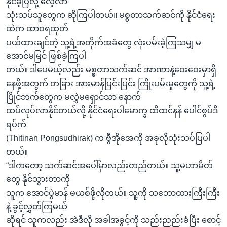
နိုင်ခဲ့ပြီလို့ လေ့လာ
သုံးသပ်သူတွေက ဆိုကြပါတယ်။ မစ္စတာသက်ဆင်ကို နိုင်ငံရေး
ထဲက ထာဝရထုတ်
ပယ်ထားချင်တဲ့ သူ့ရဲ့အတိုက်အခံတွေ လုံးပမ်းခဲ့ကြသမျှ မ
အောင်မမြင် ဖြစ်ခဲ့ကြပါ
တယ်။ ဒါပေမယ့်လည်း မစ္စတာသက်ဆင် အာဏာနဲ့ဝေးဝေးမှာရှိ
နေဖို့အတွက် တခြား အားမာန်ပြင်းပြင်း ကြိုးပမ်းမှုတွေကို သူ့ရဲ့
ပြိုင်ဘက်တွေက မလွှဲမရှောင်သာ နောက်
ထပ်လုပ်လာနိုင်တယ်လို့ နိုင်ငံရေးပါမောက္ခ ထီထင်နန် ပေါင်စွပ်ဒီ
ရပ်က်
(Thitinan Pongsudhirak) က ဗွီအိုအေကို အခုလိုသုံးသပ်ပြပါ
တယ်။
“ဒါကတော့ သက်ဆင်အပေါ်မှာလည်းတည်တယ်။ သူ့မဟာမိတ်
တွေ နိုင်သွားတာကို
သူက အောင်ပွဲမာန် မယစ်ဖို့လိုတယ်။ သူ့ကို သဘောထားကြီးကြီး
နဲ့ ခွင့်လွှတ်ကြမယ်
ဆိုရင် သူကလည်း အဲဒီလို အခါအခွင့်ကို သည်းညည်းခံပြီး စောင့်