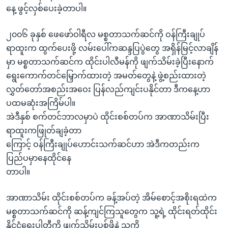
နေ့ ဖွင့်လှစ်ပေးခဲ့တာပါ။
၂၀၀၆ ခုနှစ် ဖေဖော်ဝါရီလ မစ္စတာသက်ဆင်ကို ဝန်ကြီးချုပ်
ရာထူးက ထွက်ပေးဖို့ လမ်းပေါ်ကဆန္ဒပြပွဲတွေ အရှိန်မြင့်လာချိန်
မှာ မစ္စတာသက်ဆင်က ထိုင်းပါလီမန်ကို ဖျက်သိမ်းခဲ့ပြီးနောက်
ရွေးကောက်တင်မြှောက်ထားတဲ့ အမတ်တွေနဲ့ ဖွဲ့စည်းထားတဲ့
လွှတ်တော်အစည်းအဝေး ပြန်လည်ကျင်းပနိုင်တာ ဒီကနေ့ဟာ
ပထမဆုံးအကြိမ်ပါ။
အဲဒီနှစ် စက်တင်ဘာလမှာပဲ ထိုင်းစစ်တပ်က အာဏာသိမ်းပြီး
ရာထူးကဖြုတ်ချခဲ့တာ
ကြောင့် ဝန်ကြီးချုပ်ဟောင်းသက်ဆင်ဟာ အဲဒီကတည်းက
ပြည်ပမှာနေထိုင်နေ
တာပါ။
အာဏာသိမ်း ထိုင်းစစ်တပ်က ခန့်အပ်တဲ့ အိမ်စောင့်အစိုးရထဲက
မစ္စတာသက်ဆင်ကို ဆန့်ကျင်ကြသူတွေက သူ့ရဲ့ ထိုင်းရတ်ထိုင်း
နိုင်ငံရေးပါတီကို ဖျက်သိမ်းပစ်ဖို့နဲ့ သူ့ကို