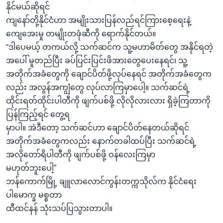
နိုင်မယ်ဆိုရင်
ကျနော်တို့နိုင်ငံဟာ အမျိုးသားပြန်လည်ရင်ကြားစေ့ရေးနဲ့
ကျေအေးမှု တမျိုးတဖုံဆီကို ရောက်နိုင်တယ်။
“ဒါပေမယ့် တကယ်လို့ သက်ဆင်က သူ့မဟာမိတ်တွေ အနိုင်ရတဲ့
အပေါ် မူတည်ပြီး ခပ်ပြင်းပြင်းဖိအားတွေပေးနေရင်၊ သူ့
အတိုက်အခံတွေကို ချောင်ပိတ်ဖို့လုပ်နေရင် အတိုက်အခံတွေက
လည်း အလွန်အကျွံတွေ လုပ်လာကြမှာပေါ့။ သက်ဆင်ရဲ့
ထိုင်းရတ်ထိုင်းပါတီကို ဖျက်ပစ်ဖို့ လိုလိုလားလား ရှိခဲ့ကြတာကို
ပြန်ကြည့်ရင် တွေ့ရ
မှာပါ။ အဲဒီတော့ သက်ဆင်ဟာ ချောင်ပိတ်နေတယ်ဆိုရင်
အတိုက်အခံတွေကလည်း နောက်တခါထပ်ပြီး သက်ဆင်ရဲ့
အလိုတော်ရိပါတီကို ဖျက်ပစ်ဖို့ ဝန်လေးကြမှာ
မဟုတ်ဘူးပေါ့”
ဘန်ကောက်မြို့ ချူလာလောင်ကွန်းတက္ကသိုလ်က နိုင်ငံရေး
ပါမောက္ခ မစ္စတာ
ထီထင်နန် သုံးသပ်ပြသွားတာပါ။