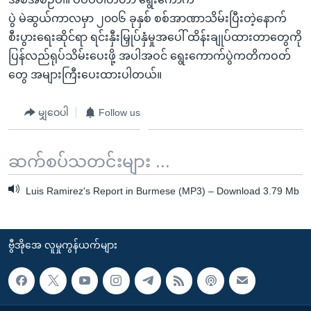
ပွဲ မဲဆွယ်ကာလမှာ ၂၀၀၆ ခုနှစ် စစ်အာဏာသိမ်းပြီးတဲ့နောက်
စီးပွားရေးဆိုင်ရာ ရင်းနှီးမြှုပ်နှံမှုအပေါ် ထိန်းချုပ်ထားတာတွေကို
ပြန်လည်ရုပ်သိမ်းပေးဖို့ အပါအဝင် ရွေးကောက်ပွဲကတိကဝတ်
တွေ အများကြီးပေးထားပါတယ်။
မျှဝေပါ
Follow us
ဆက်စပ်သတင်းများ ...
Luis Ramirez's Report in Burmese (MP3) – Download 3.79 Mb
ဗွီအိုအေ လူမှုကွန်ယက်များ