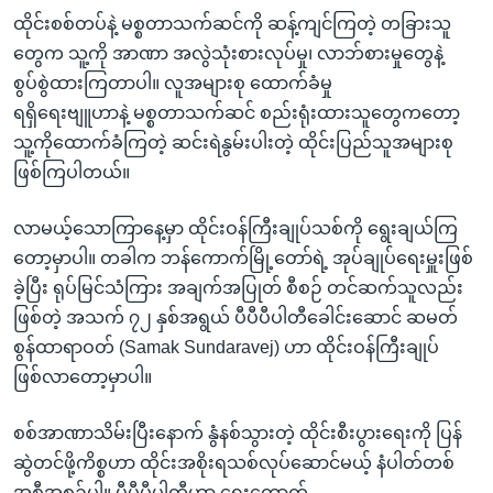
ထိုင်းစစ်တပ်နဲ့ မစ္စတာသက်ဆင်ကို ဆန့်ကျင်ကြတဲ့ တခြားသူ
တွေက သူ့ကို အာဏာ အလွဲသုံးစားလုပ်မှု၊ လာဘ်စားမှုတွေနဲ့
စွပ်စွဲထားကြတာပါ။ လူအများစု ထောက်ခံမှု
ရရှိရေးဗျူဟာနဲ့ မစ္စတာသက်ဆင် စည်းရုံးထားသူတွေကတော့
သူ့ကိုထောက်ခံကြတဲ့ ဆင်းရဲနွမ်းပါးတဲ့ ထိုင်းပြည်သူအများစု
ဖြစ်ကြပါတယ်။
လာမယ့်သောကြာနေ့မှာ ထိုင်းဝန်ကြီးချုပ်သစ်ကို ရွေးချယ်ကြ
တော့မှာပါ။ တခါက ဘန်ကောက်မြို့တော်ရဲ့ အုပ်ချုပ်ရေးမှူးဖြစ်
ခဲ့ပြီး ရုပ်မြင်သံကြား အချက်အပြုတ် စီစဉ် တင်ဆက်သူလည်း
ဖြစ်တဲ့ အသက် ၇၂ နှစ်အရွယ် ပီပီပီပါတီခေါင်းဆောင် ဆမတ်
စွန်ထာရာဝတ် (Samak Sundaravej) ဟာ ထိုင်းဝန်ကြီးချုပ်
ဖြစ်လာတော့မှာပါ။
စစ်အာဏာသိမ်းပြီးနောက် နွံနစ်သွားတဲ့ ထိုင်းစီးပွားရေးကို ပြန်
ဆွဲတင်ဖို့ကိစ္စဟာ ထိုင်းအစိုးရသစ်လုပ်ဆောင်မယ့် နံပါတ်တစ်
အစီအစဉ်ပါ။ ပီပီပီပါတီဟာ ရွေးကောက်