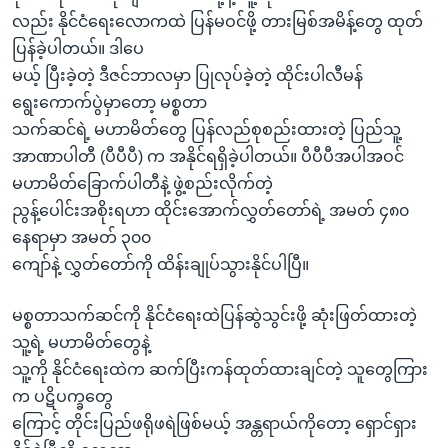
လည်း နိုင်ငံရေးလောကထဲ ပြန်မဝင်ဖို့ တားမြစ်အမိန့်တွေ ထုတ်
ပြန်ခဲ့ပါတယ်။ ဒါပေ
မယ့် ပြီးခဲ့တဲ့ ဒီဇင်ဘာလမှာ ပြုလုပ်ခဲ့တဲ့ ထိုင်းပါလီမန်
ရွေးကောက်ပွဲမှာတော့ မစ္စတာ
သက်ဆင်ရဲ့ မဟာမိတ်တွေ ပြန်လည်စုစည်းထားတဲ့ ပြည်သူ့
အာဏာပါတီ (ပီပီပီ) က အနိုင်ရရှိခဲ့ပါတယ်။ ပီပီပီအပါအဝင်
မဟာမိတ်ခြောက်ပါတီနဲ့ ဖွဲ့စည်းလိုက်တဲ့
ညွန့်ပေါင်းအစိုးရဟာ ထိုင်းအောက်လွှတ်တော်ရဲ့ အမတ် ၄၈၀
နေရာမှာ အမတ် ၃၀၀
ကျော်နဲ့ လွှတ်တော်ကို ထိန်းချုပ်သွားနိုင်ပါပြီ။
မစ္စတာသက်ဆင်ကို နိုင်ငံရေးထဲပြန်ဆွဲသွင်းဖို့ ဆုံးဖြတ်ထားတဲ့
သူ့ရဲ့ မဟာမိတ်တွေနဲ့
သူ့ကို နိုင်ငံရေးထဲက ဆက်ပြီးကန်ထုတ်ထားချင်တဲ့ သူတွေကြား
က ပဋိပက္ခတွေ
ကြောင့် တိုင်းပြည်ဖရိုဖရဲဖြစ်မယ့် အန္တရာယ်ကိုတော့ ရှောင်ရှား