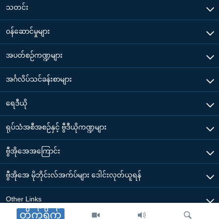
သတင်း
၀န်ဆောင်မှုများ
အပတ်စဉ်ကဏ္ဍများ
အင်္ဂလိပ်သင်ခန်းစာများ
ရေဒီယို
ရုပ်သံအစီအစဉ်နှင့် ဗွီဒီယိုကဏ္ဍများ
ဗွီအိုအေအကြောင်း
ဗွီအိုအေ မိုဘိုင်းလ်အက်ပ်များ ဒေါင်းလုတ်ယူရန်
Other Links
တိုက်ရိုက်