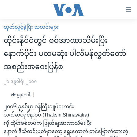
သုံး
ရ
လွယ်ကူ
ထုတ်လွှင့်ခဲ့ပြီး သတင်းများ
မူလစာမျက်နှာ
စေ
ထိုင်းနိုင်ငံတွင် စစ်အာဏာသိမ်းပြီး
မြန်မာ
သည့်
နောက်ပိုင်း ပထမဆုံး ပါလီမန်လွှတ်တော်
ကမ္ဘာ့သတင်းများ
Link
အစည်းအဝေးပြန်စ
ဗွီဒီယို
နိုင်ငံတကာ
များ
သတင်းလွတ်လပ်ခွင့်
အမေရိကန်
ပင်မ
၂၁ ဇန္နဝါရီ၊ ၂၀၀၈
ရပ်ဝန်းတခု လမ်းတခု အလွန်
တရုတ်
အကြောင်းအရာ
မျှဝေပါ
သို့
အင်္ဂလိပ်စာလေ့လာမယ်
အစ္စရေး-ပါလက်စတိုင်း
ကျော်
၂၀၀၆ ခုနှစ်မှာ ဝန်ကြီးချုပ်ဟောင်း
အပတ်စဉ်ကဏ္ဍများ
အမေရိကန်သုံးအီဒီယံ
ကြည့်
သက်ဆင်ရှင်နာဝပ် (Thaksin Shinawatra)
ရေဒီယိုနှင့်ရုပ်သံ အချက်အလက်များ
မကြေးမုံရဲ့ အင်္ဂလိပ်စာ
ရေဒီယို
ရန်
ကို ထိုင်းစစ်တပ်က ဖြုတ်ချအာဏာသိမ်းပြီး
ပင်မ
ရေဒီယို/တီဗွီအစီအစဉ်
နောက် ဒီသီတင်းပတ်မှာတော့ ရွေးကောက် တင်မြှောက်ထားတဲ့
ရုပ်ရှင်ထဲက အင်္ဂလိပ်စာ
တီဗွီ