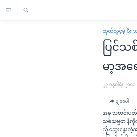
သုံး
ရ
ရှာဖွေ
လွယ်ကူ
မူလစာမျက်နှာ
ထုတ်လွှင့်ခဲ့ပြီ
ရ
စေ
မြန်မာ
လာ
ပြင်သစ်သ
သည့်
ဒ်
ကမ္ဘာ့သတင်းများ
Link
ဗွီဒီယို
နိုင်ငံတကာ
မာ့အရေ
များ
သတင်းလွတ်လပ်ခွင့်
အမေရိကန်
ပင်မ
ရပ်ဝန်းတခု လမ်းတခု အလွန်
တရုတ်
၂၃ ဇန္နဝါရီ၊ ၂၀၀၈
အကြောင်းအရာ
အင်္ဂလိပ်စာလေ့လာမယ်
အစ္စရေး-ပါလက်စတိုင်း
သို့
မျှဝေပါ
အပတ်စဉ်ကဏ္ဍများ
အမေရိကန်သုံးအီဒီယံ
ကျော်
အခု သတင်းပတ်အတွင
ကြည့်
ရေဒီယိုနှင့်ရုပ်သံ အချက်အလက်များ
မကြေးမုံရဲ့ အင်္ဂလိပ်စာ
ရေဒီယို
သစ်သမ္မတ နီကိုလ
ရန်
ရေဒီယို/တီဗွီအစီအစဉ်
ရုပ်ရှင်ထဲက အင်္ဂလိပ်စာ
တီဗွီ
လို ဆွေးနွေးတဲ့
ပင်မ