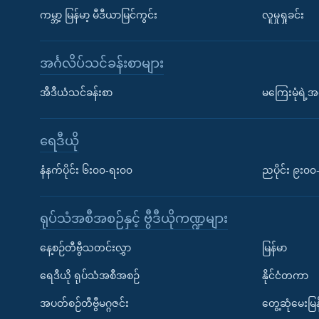
ကမ္ဘာ့ မြန်မာ့ မီဒီယာမြင်ကွင်း
လူမှုရှုခင်း
အင်္ဂလိပ်သင်ခန်းစာများ
အီဒီယံသင်ခန်းစာ
မကြေးမုံရဲ့အင
ရေဒီယို
နံနက်ပိုင်း ၆း၀၀-ရး၀၀
ညပိုင်း ၉း၀
ရုပ်သံအစီအစဉ်နှင့် ဗွီဒီယိုကဏ္ဍများ
နေ့စဉ်တီဗွီသတင်းလွှာ
မြန်မာ
ရေဒီယို ရုပ်သံအစီအစဉ်
နိုင်ငံတကာ
အပတ်စဉ်တီဗွီမဂ္ဂဇင်း
တွေ့ဆုံမေးမြန