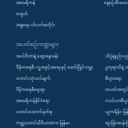
အမေရိကန်
နေ့စဉ်အီးမေ
တရုတ်
အစ္စရေး-ပါလက်စတိုင်း
အပတ်စဉ်ကဏ္ဍများ
အယ်ဒီတာနဲ့ ဆွေးနွေးခန်း
သိပ္ပံနဲ့နည်း
ဒီမိုကရေစီ၊ လူ့အခွင့်အရေးနှင့် ခေတ်ပြိုင်ကမ္ဘာ
ဥတုရာသီနဲ့ 
သတင်းသုံးသပ်ချက်
စီးပွားရေး
ဒီမိုကရေစီရေးရာ
တပတ်အတွင်
အမေရိကန်နိုင်ငံရေး
လယ်ယာစီးပွ
သတင်းထောက်မှတ်စု
ယူကရိန်း၊ မြန
ကမ္ဘာ့သတင်းမီဒီယာထဲက မြန်မာ
ထူးခြားဆန်း