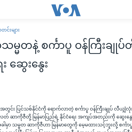
း သတင်းများ
မ္မတနဲ့ စင်္ကာပူ ဝန်ကြီးချုပ်တို
း ဆွေးနွေး
်း ပြင်သစ်နိုင်ငံကို ရောက်လာတဲ့ စင်္ကာပူ ဝန်ကြီးချုပ် လီယျှံလုံး နဲ
တ် ဆာကိုဇီတို့ မြန်မာပြည်ရဲ့ နိုင်ငံရေး အကျပ်အတည်းကို ဆွေးနွေ
အခါမှာ သမ္မတ ဆာကိုဇီဟာ မြန်မာတွေကို မေ့မထားသင့်ဘူးလို့ စင်္ကာပူ 