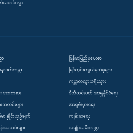
းလ်သတင်းလွှာ
ပညာ
မြန်မာပြည်မှပေးစာ
အနာဂတ်ကမ္ဘာ
မြင်ကွင်းကျယ်မှတ်စုများ
ကမ္ဘာတလွှားခရီးသွား
း အားကစား
ဒီသီတင်းပတ် အာရှနိုင်ငံရေး
ားသတင်းများ
အာရှစီးပွားရေး
်မာ နှိုင်းယှဉ်ချက်
ကျန်းမာရေး
ပြားသတင်းများ
အမျိုးသမီးကဏ္ဍ