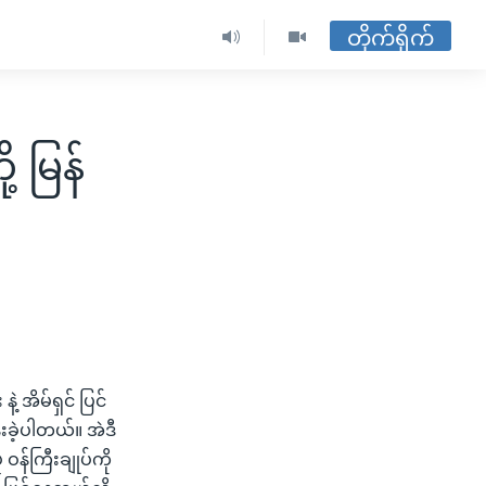
တိုက်ရိုက်
့ မြန်
့ အိမ်ရှင် ပြင်
းခဲ့ပါတယ်။ အဲဒီ
ဝန်ကြီးချုပ်ကို