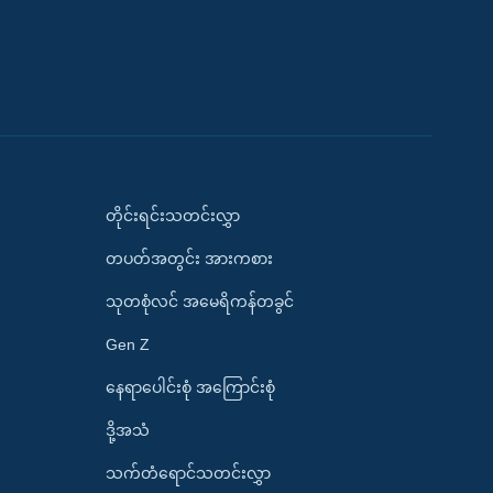
တိုင်းရင်းသတင်းလွှာ
တပတ်အတွင်း အားကစား
သုတစုံလင် အမေရိကန်တခွင်
Gen Z
နေရာပေါင်းစုံ အကြောင်းစုံ
ဒို့အသံ
သက်တံရောင်သတင်းလွှာ