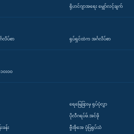
ရိုဟင်ဂျာအရေး မျှော်လင့်ချက်
်္ဂလိပ်စာ
ရုပ်ရှင်ထဲက အင်္ဂလိပ်စာ
၀-၁၀း၀၀
ရေမြေခြားမှ ရုပ်ပုံလွှာ
ပိုလီဂရပ်ဖ်.အင်ဖို
်းခန်း
ဗွီအိုအေ ပုံပြရုပ်သံ