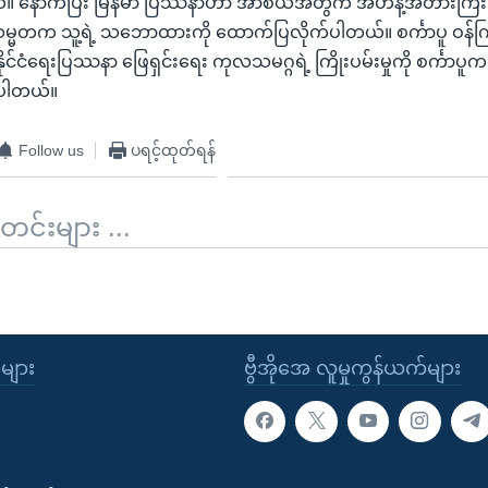
်။ နောက်ပြီး မြန်မာ ပြဿနာဟာ အာစီယံအတွက် အဟန့်အတားကြီး 
မ္မတက သူ့ရဲ့ သဘောထားကို ထောက်ပြလိုက်ပါတယ်။ စင်္ကာပူ ဝန်က
့ နိုင်ငံရေးပြဿနာ ဖြေရှင်းရေး ကုလသမဂ္ဂရဲ့ ကြိုးပမ်းမှုကို စင်္က
က်ပါတယ်။
Follow us
ပရင့်ထုတ်ရန်
်းများ ...
ုများ
ဗွီအိုအေ လူမှုကွန်ယက်များ