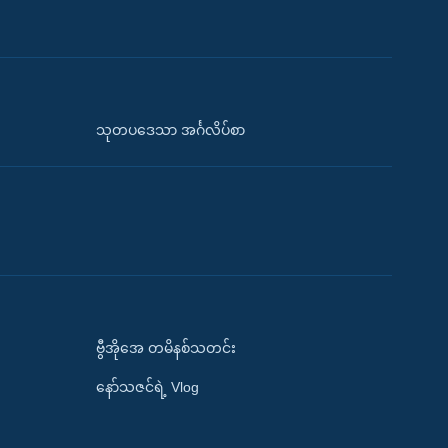
သုတပဒေသာ အင်္ဂလိပ်စာ
ဗွီအိုအေ တမိနစ်သတင်း
နော်သဇင်ရဲ့ Vlog