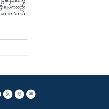
ဖြစ်နေတယ်လို့
ြီးချုပ်ကလည်း
ာပူက ထောက်ခံတယ်