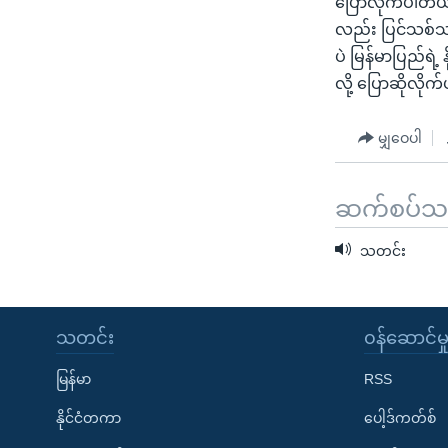
ပြောလိုက်ပါတယ
သုတပဒေသာ အင်္ဂလိပ်စာ
အ
လည်း ပြင်သစ်သ
ညွန်း
ပဲ မြန်မာပြည်ရဲ
စာမျက်နှာ
လို့ ပြောဆိုလို
သို့
ကျော်
မျှဝေပါ
ကြည့်
ရန်
ရှာဖွေ
ဆက်စပ်သတင
ရန်
နေရာ
သတင်း
သို့
ကျော်
ရန်
သတင်း
၀န်ဆောင်မှ
မြန်မာ
RSS
နိုင်ငံတကာ
ပေါ့ဒ်ကတ်စ်