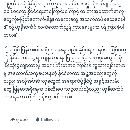
ချမှတ်သလို နိုင်ငံ့အတွက် လူသားချင်းစာနာမှု လိုအပ်ချက်တွေ
ပေါ်မှာတော့ နိုင်ငံရေးအကြောင်းကြောင့် တခြားအထောက်အကူ
တွေကိုမဖြတ်တောက်ပါနဲ့။ ကလေးတွေ အသက်ထပ်မသေစေပါ
နဲ့” လို့ ယူနီဆက်ဖ် လက်ထောက်ညွှန်ကြားရေးမှူးက ပန်ကြားခဲ့ပါ
တယ်။”
ဒါ့အပြင် မြန်မာစစ်အစိုးရအနေနဲ့လည်း နိုင်ငံရဲ့ အရင်းအမြစ်တွေ
ကို နိုင်ငံသားတွေရဲ့ ကျန်းမာရေး ပြုစုစောင့်ရှောက်မှုအတွက် ပို
ပြီးသုံးစွဲလျာထားဖို့ အရေးကြီးတဲ့အကြောင်းနဲ့ လူသားချင်းစာနာ
မှု အထောက်အကူပေးနေတဲ့ နိုင်ငံတကာ အဖွဲ့အစည်းတွေကို
လည်း အလိုအပ်ဆုံးလူတွေထံ အရောက်ပို့နိုင်ဖို့ အခွင့်အလမ်း
တွေ မြန်မာအစိုးရက ဖန်တီးပေးသင့်တယ်လို့လည်း ယူနီဆက်ဖ်
တာဝန်ခံက တိုက်တွန်းသွားပါတယ်။
မျှဝေပါ
Follow us