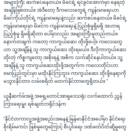
အများကြီး ဆက်စပ်နေတယ်။ မိခင်ရဲ့ ရင်ခွင်အောက်မှာ နေရတဲ့
အချိန်ဖြစ်တယ်။ အဲဒီတော့ ဒီကလေးတွေရဲ့ ကျန်းမာရေးဟာ
မိခင်ကိုယ်တိုင်ရဲ့ ကျန်းမာရေးနဲ့လည်း ဆက်စပ်နေတယ်။ မိခင်ရဲ့
ကျန်းမာရေးမှာ မိခင်က ကျန်းမာရေးနဲ့ ပြည်စုံမှုရှိမရှိ အဟာရ
ပြည့်စုံမှု ရှိမရှိဆိုတာ ပေါ်မှာလည်း အများကြီးမူတည်တယ်။
နောက်တချက် ကတော့ ကာကွယ်ဆေး ထိုးဖို့ပေါ့။ ကလေးတွေ
ဟာ သူ့အချိန်နဲ့ သူ ကာကွယ်ဆေး ထိုးရမယ်။ ဒီလိုကာကွယ်ဆေး
ထိုးတဲ့ ကိစ္စကျတော့ အစိုးရနဲ့ အဓိက သက်ဆိုင်နေပါတယ်။ သူ့
အချိန်နဲ့ သူ ကာကွယ်ဆေးထိုးဖို့အတွက်က ကလေးတိုင်းဟာ
ဗမာပြည်တွင်းမှာ မထိုးနိုင်ကြဘူး။ ကာကွယ်ဆေး ထိုးဖို့နေရာကို
မသွားနိုင်တာ၊ လမ်းစရိတ် မတက်နိုင်တာတွေရှိတယ်။ ”
ယူနီဆက်ဖ်အဖွဲ့ အရှေ့တောင်အာရှဒေသရုံး လက်ထောက် ညွှန်
ကြားရေးမှူး ရစ်ချတ်ဘရိုင်ဒန်က
“နိုင်ငံတကာလူ့အဖွဲ့အစည်းအနေနဲ့ မြန်မာနိုင်ငံအပေါ်မှာ နိုင်ငံရေး
စိုးရိမ်မကင်း ဖြစ်မှုတွေကြောင့် စီးပွါးရေး ဒဏ်ခတ်ပိတ်ဆို့မှုတွေ