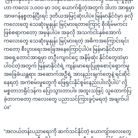
ဟာ ကလေး ၁,၀၀၀ မှာ ၁၀၄ ယောက်ရှိတဲ့အတွက် ဒါဟာ အာရှမှာ
အာဖဂန်နစ္စတန်ပြီးရင် ဒုတိယအမြင့်ဆုံးပါပဲ။ မြန်မာနိုင်ငံမှာ ခုလို
ကလေးတွေ သေဆုံးမှုနှုန်း မြင့်မားရတာကြောင့် စိုးရိမ်မကင်း
ဖြစ်စရာကတော့ အမှန်ပါပဲ။ အခုလို အသက်ငါးနှစ်အောက်
ကလေးတွေ သေဆုံံးမှုနှုန်း မြင့်မားရတဲ့ အဓိကအကြောင်းရင်း
ကတော့ စီးပွားရေးအခြေအနေကြောင့်ပါပဲ။ မြန်မာနိုင်ငံဟာ
အရှေ့တောင်အာရှမှာ တဦးကျဝင်ငွေ အနိမ့်ဆုံး နိုင်ငံတွေထဲမှာ
ပါဝင်တဲ့အတွက် မြန်မာနိုင်ငံရဲ့ ကျန်းမာရေးပြုစုစောင့်ရှောက်မှု
အခြေခံယန္တရား အဆောက်အဦရဲ့ အားနည်းချက်တွေနဲ့ ရင်ဆိုင်
နေရတဲ့ အကဲစမ်းမှုတွေကို ဖြေရှင်းနိုင်စွမ်းနည်းပါးလို့ပါပဲ” လို့
မစ္စတာဘရိုင်ဒန်က ပြောသွားတာပါ။ အထူးသဖြင့် သူထောက်ပြ
ခဲ့တာကတော့ ကလေးတွေ ပညာသင်ကြားခွင့်မရတဲ့ အချက်ပါ
ပဲ။”
“အလယ်တန်းပညာရေးကို ဆက်သင်နိုင်တဲ့ ယောကျ်ားလေးတွေ