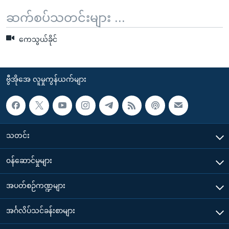
ဆက်စပ်သတင်းများ ...
ကေသွယ်ခိုင်
ဗွီအိုအေ လူမှုကွန်ယက်များ
သတင်း
၀န်ဆောင်မှုများ
အပတ်စဉ်ကဏ္ဍများ
အင်္ဂလိပ်သင်ခန်းစာများ