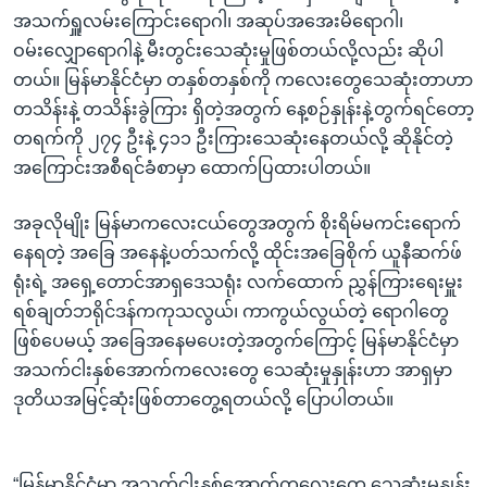
အ
သုတပဒေသာ အင်္ဂလိပ်စာ
အသက်ရှူလမ်းကြောင်းရောဂါ၊ အဆုပ်အအေးမိရောဂါ၊
ညွန်း
Learning English
ဝမ်းလျှောရောဂါနဲ့ မီးတွင်းသေဆုံးမှုဖြစ်တယ်လို့လည်း ဆိုပါ
စာမျက်နှာ
တယ်။ မြန်မာနိုင်ငံမှာ တနှစ်တနှစ်ကို ကလေးတွေသေဆုံးတာဟာ
သို့
ဗွီအိုအေ လူမှုကွန်ယက်များ
တသိန်းနဲ့ တသိန်းခွဲကြား ရှိတဲ့အတွက် နေ့စဉ်နှုန်းနဲ့တွက်ရင်တော့
ကျော်
တရက်ကို ၂၇၄ ဦးနဲ့ ၄၁၁ ဦးကြားသေဆုံးနေတယ်လို့ ဆိုနိုင်တဲ့
ကြည့်
အကြောင်းအစီရင်ခံစာမှာ ထောက်ပြထားပါတယ်။
ရန်
ဘာသာစကားများ
ရှာဖွေ
အခုလိုမျိုး မြန်မာကလေးငယ်တွေအတွက် စိုးရိမ်မကင်းရောက်
ရန်
နေရတဲ့ အခြေ အနေနဲ့ပတ်သက်လို့ ထိုင်းအခြေစိုက် ယူနီဆက်ဖ်
နေရာ
ရုံးရဲ့ အရှေ့တောင်အာရှဒေသရုံး လက်ထောက် ညွှန်ကြားရေးမှူး
သို့
ရစ်ချတ်ဘရိုင်ဒန်ကကုသလွယ်၊ ကာကွယ်လွယ်တဲ့ ရောဂါတွေ
ကျော်
ဖြစ်ပေမယ့် အခြေအနေမပေးတဲ့အတွက်ကြောင့် မြန်မာနိုင်ငံမှာ
ရန်
အသက်ငါးနှစ်အောက်ကလေးတွေ သေဆုံးမှုနှုန်းဟာ အာရှမှာ
ဒုတိယအမြင့်ဆုံးဖြစ်တာတွေ့ရတယ်လို့ ပြောပါတယ်။
“မြန်မာနိုင်ငံမှာ အသက်ငါးနှစ်အောက်ကလေးတွေ သေဆုံးမှုနှုန်း