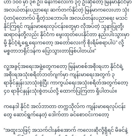
ဟာ ၁၀၀ မှာ ၃၈ ဦး၊ မိန်းကလေးက ၃၇ ဦးဆိုတော့ မြန်မာနိုင်ငံမှာ
အလယ်တန်းပညာရေး ဆက်တက်နိုင်တဲ့ မြန်မာကလေးဟာ သုံး
ပုံတပုံလောက်ပဲ ရှိတဲ့သဘောပါ။ အလယ်တန်းပညာရေး မသင်
နိုင်ကြရင် ကျန်းမာရေးလုပ်ငန်းတွေမှာ လိုအပ်တဲ့ သူနာပြုတို့၊
ဆရာဝန်တို့လည်း နိုင်ငံက မွေးထုတ်ပေးနိုင်တာ နည်းပါးသွားမှာ
မို့ နိုင်ငံ့ရဲ့ရှေ့ရေးကတော့ အတော်လေးကို စိုးရိမ်စရာပါပဲ” လို့
မစ္စတာဘရိုင်ဒန်က ပြောသွားတာဖြစ်ပါတယ်။”
လူ့အခွင့်အရေးအဖွဲ့တွေကတော့ မြန်မာစစ်အစိုးရဟာ နိုင်ငံရဲ့
အစိုးရအသုံးစရိတ်ဘတ်ဂျက်မှာ ကျန်းမာရေးအတွက် ၃
ရာခိုင်နှုန်းသာသုံးစွဲပြီး ကာကွယ်ရေးအသုံးစရိတ်အတွက်တော့
၄၀ ရာခိုင်နှုန်းသုံးစွဲတယ်လို့ ထောက်ပြကြတာ ရှိပါတယ်။
ကနေဒါ နိုင်ငံ အလ်ဘာတာ တက္ကသိုလ်က ကျန်းမာရေလုပ်ငန်း
တွေ ဆောင်ရွက်နေတဲ့ ဒေါက်တာ ခင်စောဝင်းကတော့
“အထူးသဖြင့် အသက်ငါးနှစ်အောက် ကလေးဆိုလို့ရှိရင် မိခင်နဲ့