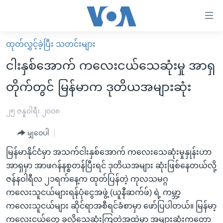
သုံး
ရ
လွယ်ကူ
ထုတ်လွှင့်ခဲ့ပြီး သတင်းများ
မူလစာမျက်နှာ
စေ
ငါးနှစ်အောက် ကလေးငယ်သေဆုံးမှု အာရှ
မြန်မာ
သည့်
တိုက်တွင် မြန်မာက ဒုတိယအများဆုံး
ကမ္ဘာ့သတင်းများ
Link
ဗွီဒီယို
နိုင်ငံတကာ
၂၅ ဇန္နဝါရီ၊ ၂၀၀၈
များ
သတင်းလွတ်လပ်ခွင့်
အမေရိကန်
ပင်မ
မျှဝေပါ
ရပ်ဝန်းတခု လမ်းတခု အလွန်
တရုတ်
အကြောင်းအရာ
မြန်မာနိုင်ငံမှာ အသက်ငါးနှစ်အောက် ကလေးသေဆုံးမှုနှုန်းဟာ
သို့
အင်္ဂလိပ်စာလေ့လာမယ်
အစ္စရေး-ပါလက်စတိုင်း
အာရှမှာ အာဖဂန်နစ္စတန်ပြီးရင် ဒုတိယအများ ဆုံးဖြစ်နေတယ်လို့
ကျော်
အပတ်စဉ်ကဏ္ဍများ
အမေရိကန်သုံးအီဒီယံ
ဇန်နဝါရီလ ၂၁ရက်နေ့က ထုတ်ပြန်တဲ့ ကုလသမဂ္ဂ
ကြည့်
ကလေးသူငယ်များရန်ပုံငွေအဖွဲ့ (ယူနီဆက်ဖ်) ရဲ့ ကမ္ဘာ့
ရေဒီယိုနှင့်ရုပ်သံ အချက်အလက်များ
မကြေးမုံရဲ့ အင်္ဂလိပ်စာ
ရေဒီယို
ရန်
ကလေးသူငယ်များ ဆိုင်ရာအစီရင်ခံစာမှာ ဖော်ပြပါတယ်။ မြန်မာ့
ပင်မ
ရေဒီယို/တီဗွီအစီအစဉ်
ရုပ်ရှင်ထဲက အင်္ဂလိပ်စာ
တီဗွီ
ကလေးငယ်တွေ ခုလိုသေဆုံးကြတဲ့အထဲမှာ အများဆုံးကတော့