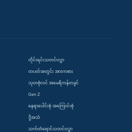
တိုင်းရင်းသတင်းလွှာ
တပတ်အတွင်း အားကစား
သုတစုံလင် အမေရိကန်တခွင်
Gen Z
နေရာပေါင်းစုံ အကြောင်းစုံ
ဒို့အသံ
သက်တံရောင်သတင်းလွှာ