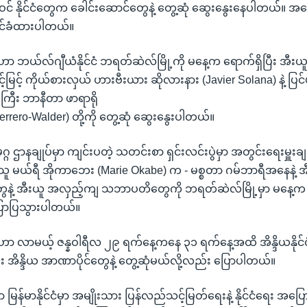
င် နိုင်ငံတွေက ခေါင်းဆောင်တွေနဲ့ တွေ့ဆုံ ဆွေးနွေးနေပါတယ်။ အ
င်ခံထားပါတယ်။
ာ ဘယ်လ်ဂျီယံနိုင်ငံ ဘရတ်ဆဲလ်မြို့ကို မနေ့က ရောက်ရှိပြီး အီးယူ
ဆင့်မြင့် ကိုယ်စားလှယ် ဟားဗီးယား ဆိုလားနား (Javier Solana) နဲ့ 
းကြီး ဘာနီတာ ဖာရာရို
errero-Walder) တို့ကို တွေ့ဆုံ ဆွေးနွေးပါတယ်။
ဌာနချုပ်မှာ ကျင်းပတဲ့ သတင်းစာ ရှင်းလင်းပွဲမှာ အတွင်းရေးမှူးချုပ
ရှိသူ မယ်ရီ အိုကာဘေး (Marie Okabe) က - မစ္စတာ ဂမ်ဘာရီအနေနဲ့ အ
ေနဲ့ အီးယူ အလှည့်ကျ သဘာပတိတွေကို ဘရတ်ဆဲလ်မြို့မှာ မနေ့က တ
ြောပြသွားပါတယ်။
ဟာ လာမယ့် ဇန္နဝါရီလ ၂၉ ရက်နေ့ကနေ ၃၁ ရက်နေ့အထိ အိန္ဒိယနိုင်ငံ
ီး အိန္ဒိယ အာဏာပိုင်တွေနဲ့ တွေ့ဆုံမယ်လို့လည်း ပြောပါတယ်။
ာ မြန်မာနိုင်ငံမှာ အမျိုးသား ပြန်လည်သင့်မြတ်ရေးနဲ့ နိုင်ငံရေး အပ