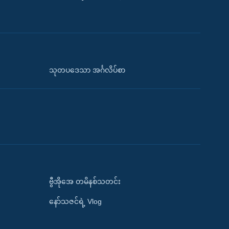
သုတပဒေသာ အင်္ဂလိပ်စာ
ဗွီအိုအေ တမိနစ်သတင်း
နော်သဇင်ရဲ့ Vlog