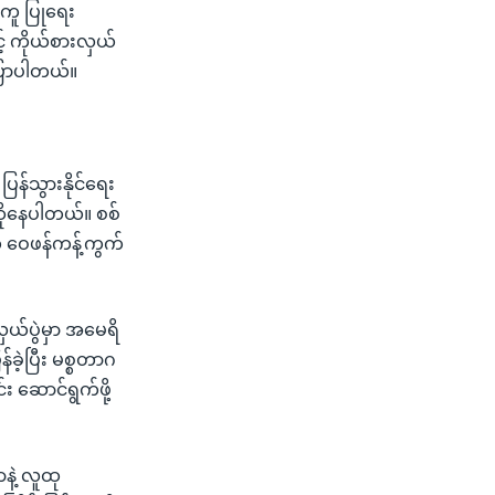
အကူ ပြုရေး
င့် ကိုယ်စားလှယ်
ပြောပါတယ်။
ပြန်သွားနိုင်ရေး
ိုနေပါတယ်။ စစ်
် ဝေဖန်ကန့်ကွက်
လှယ်ပွဲမှာ အမေရိ
်ခဲ့ပြီး မစ္စတာဂ
်း ဆောင်ရွက်ဖို့
နဲ့ လူထု