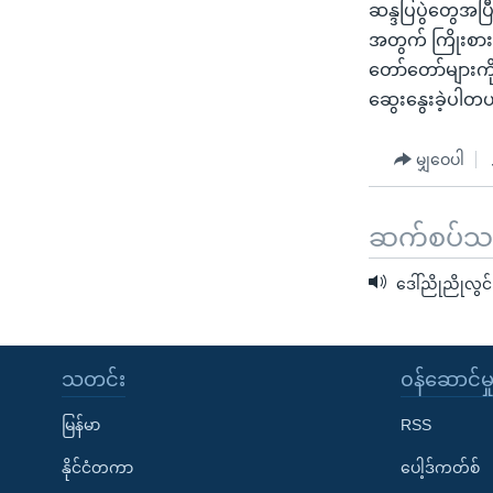
ဆန္ဒပြပွဲတွေအပြီ
အတွက် ကြိုးစားနေ
တော်တော်များကိ
ဆွေးနွေးခဲ့ပါတ
မျှဝေပါ
ဆက်စပ်သတင
ဒေါ်ညိုညိုလွင်
သတင်း
၀န်ဆောင်မှ
မြန်မာ
RSS
နိုင်ငံတကာ
ပေါ့ဒ်ကတ်စ်