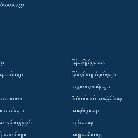
းလ်သတင်းလွှာ
ပညာ
မြန်မာပြည်မှပေးစာ
အနာဂတ်ကမ္ဘာ
မြင်ကွင်းကျယ်မှတ်စုများ
ကမ္ဘာတလွှားခရီးသွား
း အားကစား
ဒီသီတင်းပတ် အာရှနိုင်ငံရေး
ားသတင်းများ
အာရှစီးပွားရေး
်မာ နှိုင်းယှဉ်ချက်
ကျန်းမာရေး
ပြားသတင်းများ
အမျိုးသမီးကဏ္ဍ