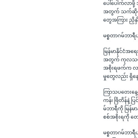
ပေါ်ပေါက်လာဖို့
အတွက် သက်ဆိုင်ရာ
တွေအကြား ညှိနှ
မစ္စတာဂမ်ဘာရီဟ
မြန်မာနိုင်ငံအရေ
အတွက် ကုလသမဂ္ဂ
အစိုးရဖက်က လာမ
မှုတွေလည်း ရှိ
ကြာသပတေးနေ့က ဆွစ
ကန်၊ ဗြိတိန်နဲ့ 
မ်ဘာရီကို မြန်မာန
စစ်အစိုးရကို တေ
မစ္စတာဂမ်ဘာရီဟာ