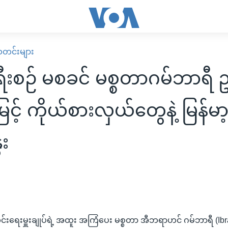
း သတင်းများ
ီးစဉ် မစခင် မစ္စတာဂမ်ဘာရီ
င့် ကိုယ်စားလှယ်တွေနဲ့ မြန်
ေး
းရေးမှူးချုပ်ရဲ့ အထူး အကြံပေး မစ္စတာ အီဘရာဟင် ဂမ်ဘာရီ (Ib