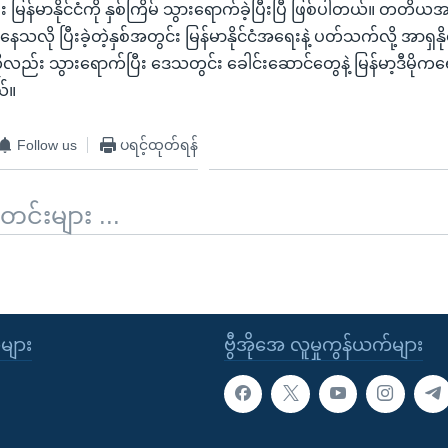
း မြန်မာနိုင်ငံကို နှစ်ကြိမ် သွားရောက်ခဲ့ပြီးပြီ ဖြစ်ပါတယ်။ တတိယအကြ
သလို ပြီးခဲ့တဲ့နှစ်အတွင်း မြန်မာနိုင်ငံအရေးနဲ့ ပတ်သက်လို့ အာရှနို
ုလည်း သွားရောက်ပြီး ဒေသတွင်း ခေါင်းဆောင်တွေနဲ့ မြန်မာ့ဒီမို
ယ်။
Follow us
ပရင့်ထုတ်ရန်
်းများ ...
ုများ
ဗွီအိုအေ လူမှုကွန်ယက်များ