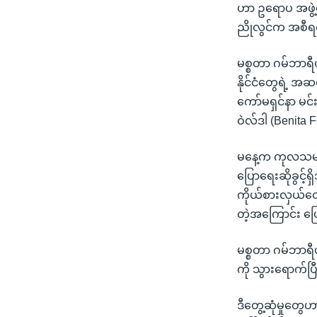
သုတပဒေသာ အင်္ဂလိပ်စာ
အ
ဟာ ဥရောပ အဖွဲ့ဝ
ညွန်း
ညိုလွင်က အစီရ
စာမျက်နှာ
သို့
မစ္စတာ ဂမ်ဘာရီဟ
ကျော်
နိုင်ငံတွေရဲ့ အ
ကြည့်
ကော်မရှင်နာ မင်
ရန်
ဝဲလ်ဒါ (Benita F
ရှာဖွေ
ရန်
မနေ့က ကုလသမဂ္ဂ 
နေရာ
ပြောရေးဆိုခွင့်
သို့
ကိုယ်စားလှယ်တွ
ကျော်
တဲ့အကြောင်း ပ
ရန်
မစ္စတာ ဂမ်ဘာရီ
ကို သွားရောက်ပြ
ဒီတွေ့ဆုံမှုတွေဟ