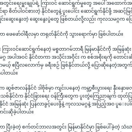
 အတွင်းရေးမှူးချုပ်ရဲ့ ကြားဝင် ဆောင်ရွက်မှုတွေ အပေါ် အထောက်
 စိတ်ပါဝင်စားတဲ့ နိုင်ငံတွေနဲ့ ပူးပေါင်း ဆောင်ရွက်နိုင်ဖို့ အဆင့်မြ
ိုင်းဆွေးနွေးတဲ့ ဆွေးနွေးပွဲတွေ ဖြစ်တယ်လို့လည်း ကုလသမဂ္ဂက 
ာ ဖေဖော်ဝါရီလမှာ တရုတ်နိုင်ငံကို သွားရောက်မှာ ဖြစ်ပါတယ်။
း ကြားဝင်ဆောင်ရွက်နေတဲ့ မစ္စတာဂမ်ဘာရီ မြန်မာနိုင်ငံကို အမြန်ဆုံး 
 အပါအဝင် နိုင်ငံတကာ အသိုင်းအဝိုင်း က စစ်အစိုးရကို တောင်းဆ
ယ့် ဧပြီလလောက်မှ ခရီးစဉ် ဖြစ်နိုင်တယ်လို့ ပြောဆိုနေတဲ့အတွက
နေပါတယ်။
်ဇာလန်နိုင်ငံ ဒါဗိုစ်မှာ ကျင်းပနေတဲ့ ကမ္ဘာ့စီးပွားရေး နှီးနှောဖ
ပြင်သစ်နိုင်ငံက နိုင်ငံခြားရေး ဝန်ကြီးတွေက ပူးတွဲကြေညာချက် ထုတ်ပြန
ိုင်ငံ အမြန်ဆုံး ပြန်လာခွင့်ပေးဖို့နဲ့ ကုလသမဂ္ဂနဲ့ အပြည့်အ၀ ပူေးပါင
ာင်းဆိုခဲ့ပါတယ်။
 ပြီးခဲ့တဲ့ စက်တင်ဘာလအတွင်း မြန်မာနိုင်ငံမှာ ဖြစ်ပေါ်ခဲ့တဲ့ သံဃာ