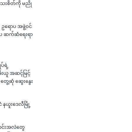
သေးစိတ်ကို မညို
 ဥရောပ အဖွဲ့ဝင်
ပြင်ပ ဆက်ဆံရေးရာ
်ရဲ့
ီးယူ အဆင့်မြင့်
ွေ့ဆုံ ဆွေးနွေး
 နယူးဒေလီမြို့
ြောင်းအလဲတွေ