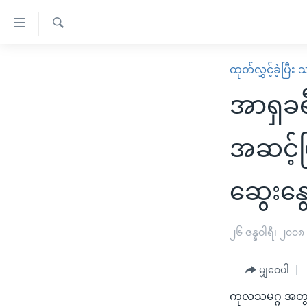
သုံး
ရ
ရှာဖွေ
လွယ်ကူ
မူလစာမျက်နှာ
ထုတ်လွှင့်ခဲ့ပြီ
ရ
စေ
မြန်မာ
လာ
အာရှခရ
သည့်
ဒ်
ကမ္ဘာ့သတင်းများ
Link
ဗွီဒီယို
နိုင်ငံတကာ
အဆင့်မြ
များ
သတင်းလွတ်လပ်ခွင့်
အမေရိကန်
ပင်မ
ဆွေးနွ
ရပ်ဝန်းတခု လမ်းတခု အလွန်
တရုတ်
အကြောင်းအရာ
အင်္ဂလိပ်စာလေ့လာမယ်
အစ္စရေး-ပါလက်စတိုင်း
သို့
၂၆ ဇန္နဝါရီ၊ ၂၀၀၈
အပတ်စဉ်ကဏ္ဍများ
အမေရိကန်သုံးအီဒီယံ
ကျော်
ကြည့်
ရေဒီယိုနှင့်ရုပ်သံ အချက်အလက်များ
မကြေးမုံရဲ့ အင်္ဂလိပ်စာ
ရေဒီယို
မျှဝေပါ
ရန်
ရေဒီယို/တီဗွီအစီအစဉ်
ရုပ်ရှင်ထဲက အင်္ဂလိပ်စာ
တီဗွီ
ပင်မ
ကုလသမဂ္ဂ အတွင်