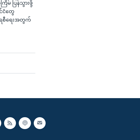
ိမ် ပြန်သွားဖို့
င်ငံတွေ
ကရေစီရေးအတွက်