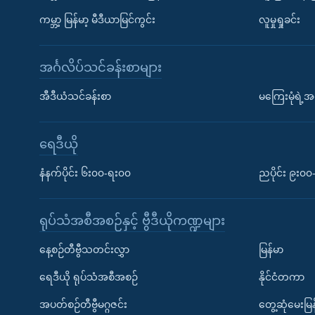
ကမ္ဘာ့ မြန်မာ့ မီဒီယာမြင်ကွင်း
လူမှုရှုခင်း
အင်္ဂလိပ်သင်ခန်းစာများ
အီဒီယံသင်ခန်းစာ
မကြေးမုံရဲ့အင
ရေဒီယို
နံနက်ပိုင်း ၆း၀၀-ရး၀၀
ညပိုင်း ၉း၀
ရုပ်သံအစီအစဉ်နှင့် ဗွီဒီယိုကဏ္ဍများ
နေ့စဉ်တီဗွီသတင်းလွှာ
မြန်မာ
ရေဒီယို ရုပ်သံအစီအစဉ်
နိုင်ငံတကာ
အပတ်စဉ်တီဗွီမဂ္ဂဇင်း
တွေ့ဆုံမေးမြန