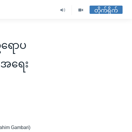
တိုက်ရိုက်
 ဥရောပ
မာ့အရေး
rahim Gambari)