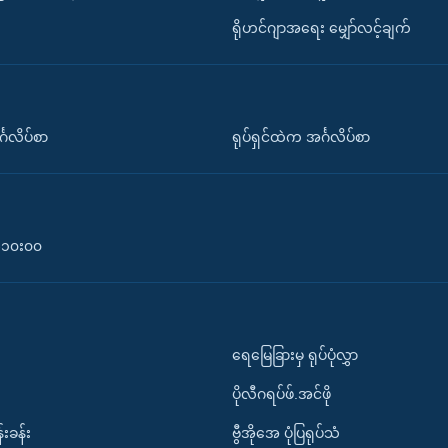
ရိုဟင်ဂျာအရေး မျှော်လင့်ချက်
်္ဂလိပ်စာ
ရုပ်ရှင်ထဲက အင်္ဂလိပ်စာ
၀-၁၀း၀၀
ရေမြေခြားမှ ရုပ်ပုံလွှာ
ပိုလီဂရပ်ဖ်.အင်ဖို
်းခန်း
ဗွီအိုအေ ပုံပြရုပ်သံ