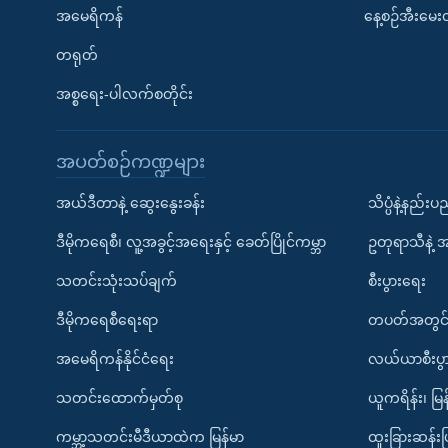
အမေရိကန်
နေ့စဉ်အီးမေ
တရုတ်
အစ္စရေး-ပါလက်စတိုင်း
အပတ်စဉ်ကဏ္ဍများ
အယ်ဒီတာနဲ့ ဆွေးနွေးခန်း
သိပ္ပံနဲ့နည်း
ဒီမိုကရေစီ၊ လူ့အခွင့်အရေးနှင့် ခေတ်ပြိုင်ကမ္ဘာ
ဥတုရာသီနဲ့ 
သတင်းသုံးသပ်ချက်
စီးပွားရေး
ဒီမိုကရေစီရေးရာ
တပတ်အတွင်
အမေရိကန်နိုင်ငံရေး
လယ်ယာစီးပွ
သတင်းထောက်မှတ်စု
ယူကရိန်း၊ မြန
ကမ္ဘာ့သတင်းမီဒီယာထဲက မြန်မာ
ထူးခြားဆန်း