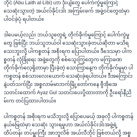
အ
ဘိုင် (Abu Laith al-Libi) ဟာ ဒုံးပျံတွေ ပေါက်ကွဲမှုကြောင့်
သုတပဒေသာ အင်္ဂလိပ်စာ
ညွန်း
Learning English
သေဆုံးသွားတဲ့ အယ်လ်ခိုင်းဒါး အကြမ်းဖက် အဖွဲ့ဝင်တွေထဲမှာ
စာမျက်နှာ
ပါဝင်ခဲ့ပုံ ရပါတယ်။
သို့
ဗွီအိုအေ လူမှုကွန်ယက်များ
ကျော်
ဒါပေမယ့်လည်း ဘယ်သူတွေရဲ့ တိုက်ခိုက်မှုကြောင့် ပေါက်ကွဲမှု
ကြည့်
တွေ ဖြစ်ပြီး ဘယ်သူဘယ်ဝါ သေဆုံးသွားခဲ့တယ်ဆိုတာ မသိရ
ရန်
သေးဘူးလို့ ပါကစ္စတန် အစိုးရက ပြောပါတယ်။ ဒီဒေသမှာ ပါက
ဘာသာစကားများ
ရှာဖွေ
စ္စတန် လုံခြုံရေး အဖွဲ့တွေကို စစ်သွေးကြွတွေက မကြာခဏ
ရန်
တိုက်ခိုက်လေ့ရှိတာမှာ ပြီးခဲ့တဲ့ သောကြာနေ့က တိုက်ခိုက်မှုမှာ ပါ
နေရာ
ကစ္စတန် စစ်သားလေးယောက် သေဆုံးခဲ့ရပါတယ်။ ဒီအကြောင်း
သို့
နဲ့ပတ်သက်ပြီး အစ္စလာမ်မာဘက်မြို့တော်ကနေ ဗွီအိုအေ
ကျော်
သတင်းထောက် Ayaz Gul သတင်းပေးပို့ထားတာကို ဦးရော်နီညိ
ရန်
မ်းက တင်ပြထားပါတယ်။
ပါကစ္စတန် အစိုးရက မသိဘူးလို့ ပြောပေမယ့် အခုလို ပါကစ္စတန်
နယ်မြေထဲမှာ သေဆုံး သွားရမှုဟာ အယ်လ်ခိုင်းဒါးအဖွဲ့ရဲ့
ထိပ်တန်း တပ်မှူးကြီး အာဘူလိစ် အယ်လီဘိုင် ဖြစ်တယ်လို့ အစ္စ