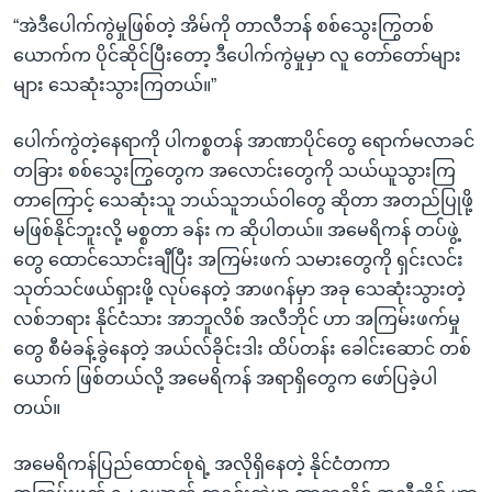
“အဲဒီပေါက်ကွဲမှုဖြစ်တဲ့ အိမ်ကို တာလီဘန် စစ်သွေးကြွတစ်
ယောက်က ပိုင်ဆိုင်ပြီးတော့ ဒီပေါက်ကွဲမှုမှာ လူ တော်တော်များ
များ သေဆုံးသွားကြတယ်။”
ပေါက်ကွဲတဲ့နေရာကို ပါကစ္စတန် အာဏာပိုင်တွေ ရောက်မလာခင်
တခြား စစ်သွေးကြွတွေက အလောင်းတွေကို သယ်ယူသွားကြ
တာကြောင့် သေဆုံးသူ ဘယ်သူဘယ်ဝါတွေ ဆိုတာ အတည်ပြုဖို့
မဖြစ်နိုင်ဘူးလို့ မစ္စတာ ခန်း က ဆိုပါတယ်။ အမေရိကန် တပ်ဖွဲ့
တွေ ထောင်သောင်းချီပြီး အကြမ်းဖက် သမားတွေကို ရှင်းလင်း
သုတ်သင်ဖယ်ရှားဖို့ လုပ်နေတဲ့ အာဖဂန်မှာ အခု သေဆုံးသွားတဲ့
လစ်ဘရား နိုင်ငံသား အာဘူလိစ် အလီဘိုင် ဟာ အကြမ်းဖက်မှု
တွေ စီမံခန့်ခွဲနေတဲ့ အယ်လ်ခိုင်းဒါး ထိပ်တန်း ခေါင်းဆောင် တစ်
ယောက် ဖြစ်တယ်လို့ အမေရိကန် အရာရှိတွေက ဖော်ပြခဲ့ပါ
တယ်။
အမေရိကန်ပြည်ထောင်စုရဲ့ အလိုရှိနေတဲ့ နိုင်ငံတကာ