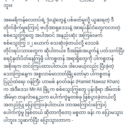
ဘူး။
အမေရိကန်လေတပ်ရဲ့ ဒုံးပျံတွေနဲ့ ပစ်ခတ်မှုလို့ ယူဆရတဲ့ ဒီ
တိုက်ခိုက်မှုကြောင့် ဗဟိုအာရှဒေသနဲ့ အာရပ်နိုင်ငံတွေကလာတဲ့
စစ်သွေးကြွတွေ အပါအဝင် အနည်းဆုံး အကြမ်းဖက်
စစ်သွေးကြွ ၁၂ ယောက် သေဆုံးခဲ့တယ်လို့ ဒေသခံ
တိုင်းရင်းသားတွေက ဆိုပါတယ်။ ဒီအဖြစ်အပျက်နဲ့ ပတ်သက်ပြီး
ရေငုံနုတ်ပိတ်နေကြဖို့ ပါကစ္စတန် အရာရှိတွေကို ပါကစ္စတန်
အစိုးရက တင်းကြပ်ထားပါတယ်။ ဒါပေမယ့်လည်း ပြီးခဲ့တဲ့
သောကြာနေ့က အစ္စလာမ်မာဘတ်မြို့တော်မှာ ပါကစ္စတန်
ပြည်ထဲရေး ဝန်ကြီး ဟာမစ် နဝတ်ခန်း (Hamid Nawaz Khan)
က အဲဒီဒေသ Mir Ali မြို့က စစ်သွေးကြွတွေ ပုန်းခိုရာ အိမ်တစ်
အိမ်မှာ တနင်္လာနေ့ညက ပေါက်ကွဲမှုတစ်ခု ဖြစ်ပွားခဲ့တယ်လို့
အတည်ပြု ပြောကြားခဲ့ပါတယ်။ ဘာအကြောင်းကြောင့်
ပေါက်ကွဲမှု ဖြစ်တယ် ဆိုတာကိုတော့ မစ္စတာ ခန်း က ပြောမသွား
ပါဘူး။ သူဆက်ပြီး ပြောသွားတာက -