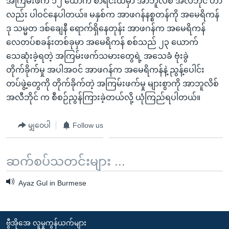
အကြမ်းဖက် ၁၂ ယောက် စာရင်းထဲမှာ အာဘူလိစ် အလီဘိုင် ဟာ
လည်း ပါဝင်နေပါတယ်။ မနှစ်က အာဖဂန်နစ္စတန်ကို အမေရိကန်
ဒု သမ္မတ ဒစ်ချေနီ ရောက်ရှိနေတုန်း အာဖဂန်က အမေရိကန်
လေတပ်စခန်းတစ်ခုမှာ အမေရိကန် စစ်သည် ၂၃ ယောက်
သေဆုံးခဲ့ရတဲ့ အကြမ်းဖက်သမားတွေရဲ့ အသေခံ ဗုံးခွဲ
တိုက်ခိုက်မှု အပါအဝင် အာဖဂန်က အမေရိကန်နဲ့ ညွန့်ပေါင်း
တပ်ဖွဲ့တွေကို တိုက်ခိုက်တဲ့ အကြမ်းဖက်မှု များစွာကို အာဘူလိစ်
အလီဘိုင် က စီစဉ်ညွန်ကြားခဲ့တယ်လို့ ယုံကြည်ရပါတယ်။
မျှဝေပါ
Follow us
ဆက်စပ်သတင်းများ ...
Ayaz Gul in Burmese
ဗွီအိုအေ လူမှုကွန်ယက်များ