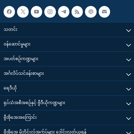
သတင်း
၀န်ဆောင်မှုများ
အပတ်စဉ်ကဏ္ဍများ
အင်္ဂလိပ်သင်ခန်းစာများ
ရေဒီယို
ရုပ်သံအစီအစဉ်နှင့် ဗွီဒီယိုကဏ္ဍများ
ဗွီအိုအေအကြောင်း
ဗွီအိုအေ မိုဘိုင်းလ်အက်ပ်များ ဒေါင်းလုတ်ယူရန်