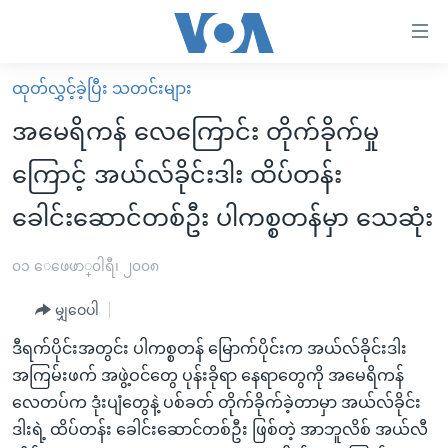
သုံး
ရ
လွယ်ကူ
ထုတ်လွှင့်ခဲ့ပြီး သတင်းများ
မူလစာမျက်နှာ
စေ
အမေရိကန် လေကြောင်း တိုက်ခိုက်မှု
မြန်မာ
သည့်
ကြောင့် အယ်လ်ခိုင်းဒါး ထိပ်တန်း
ကမ္ဘာ့သတင်းများ
Link
ခေါင်းဆောင်တစ်ဦး ပါကစ္စတန်မှာ သေဆုံး
ဗွီဒီယို
နိုင်ငံတကာ
များ
သတင်းလွတ်လပ်ခွင့်
အမေရိကန်
ပင်မ
၀၁ ေဖေဖာ္၀ါရီ၊ ၂၀၀၈
ရပ်ဝန်းတခု လမ်းတခု အလွန်
တရုတ်
အကြောင်းအရာ
မျှဝေပါ
သို့
အင်္ဂလိပ်စာလေ့လာမယ်
အစ္စရေး-ပါလက်စတိုင်း
ကျော်
ဒီရက်ပိုင်းအတွင်း ပါကစ္စတန် မြောက်ပိုင်းက အယ်လ်ခိုင်းဒါး
အပတ်စဉ်ကဏ္ဍများ
အမေရိကန်သုံးအီဒီယံ
ကြည့်
အကြမ်းဖက် အဖွဲ့ဝင်တွေ ပုန်းခိုရာ နေရာတွေကို အမေရိကန်
ရေဒီယိုနှင့်ရုပ်သံ အချက်အလက်များ
မကြေးမုံရဲ့ အင်္ဂလိပ်စာ
ရေဒီယို
ရန်
လေတပ်က ဒုံးပျံတွေနဲ့ ပစ်ခတ် တိုက်ခိုက်ခဲ့တာမှာ အယ်လ်ခိုင်း
ပင်မ
ရေဒီယို/တီဗွီအစီအစဉ်
ဒါးရဲ့ ထိပ်တန်း ခေါင်းဆောင်တစ်ဦး ဖြစ်တဲ့ အာဘူလိစ် အယ်လီ
ရုပ်ရှင်ထဲက အင်္ဂလိပ်စာ
တီဗွီ