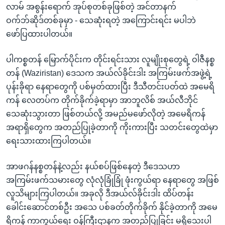
လာမ် အစွန်းရောက် အုပ်စုတစ်ခုဖြစ်တဲ့ အင်တာနက်
ဝက်ဘ်ဆိုဒ်တစ်ခုမှာ - သေဆုံးရတဲ့ အကြောင်းရင်း မပါဘဲ
ဖော်ပြထားပါတယ်။
ပါကစ္စတန် မြောက်ပိုင်းက တိုင်းရင်းသား လူမျိုးစုတွေရဲ့ ဝါဇီနစ္စ
တန် (Waziristan) ဒေသက အယ်လ်ခိုင်းဒါး အကြမ်းဖက်အဖွဲ့ရဲ့
ပုန်းခိုရာ နေရာတွေကို ပစ်မှတ်ထားပြီး ဒီသီတင်းပတ်ထဲ အမေရိ
ကန် လေတပ်က တိုက်ခိုက်ခဲ့ရာမှာ အာဘူလိစ် အယ်လီဘိုင်
သေဆုံးသွားတာ ဖြစ်တယ်လို့ အမည်မဖော်လိုတဲ့ အမေရိကန်
အရာရှိတွေက အတည်ပြုခဲ့တာကို ကိုးကားပြီး သတင်းတွေထဲမှာ
ရေးသားထားကြပါတယ်။
အာဖဂန်နစ္စတန်နဲ့လည်း နယ်စပ်ဖြစ်နေတဲ့ ဒီဒေသဟာ
အကြမ်းဖက်သမားတွေ လုံလုံခြုံခြုံ ဖုံးကွယ်ရာ နေရာတွေ အဖြစ်
လူသိများကြပါတယ်။ အခုလို ဒီအယ်လ်ခိုင်းဒါး ထိပ်တန်း
ခေါင်းဆောင်တစ်ဦး အသေ ပစ်ခတ်တိုက်ခိုက် နိုင်ခဲ့တာကို အမေ
ရိကန် ကာကွယ်ရေး ဝန်ကြီးဌာနက အတည်ပြုခြင်း မရှိသေးပါ