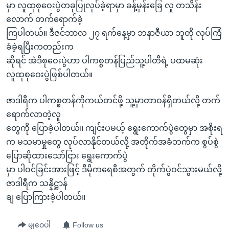
မှာ လူထုစုဝေးပွဲတခုပြုလုပ်ခဲ့ရာမှာ ခန့်မှန်းခြေ လူ တသိန်း
လောက် တက်ရောက်ခဲ့
ကြပါတယ်။ ဒီဇင်ဘာလ ၂၇ ရက်နေ့မှာ ဘနာဇီယာ ဘူတို လုပ်ကြံ
ခံခဲ့ရပြီးကတည်းက
ဆိုရင် အဲဒီစုဝေးပွဲဟာ ပါကစ္စတန်ပြည်သူ့ပါတီရဲ့ ပထမဆုံး
လူထုစုဝေးပွဲဖြစ်ပါတယ်။
ဇာဒါရီက ပါကစ္စတန်ကိုကယ်တင်ဖို့ သူ့မှာတာဝန်ရှိတယ်လို့ တက်
ရောက်လာတဲ့လူ
တွေကို ပြောခဲ့ပါတယ်။ ကျင်းပမယ့် ရွေးကောက်ပွဲတွေမှာ အစိုးရ
က မသမာမှုတွေ လုပ်လာနိုင်တယ်လို့ အတိုက်အခံဘက်က စွပ်စွဲ
ပြောဆိုထားသော်ငြား ရွေးကောက်ပွဲ
မှာ ပါဝင်ခြင်းအားဖြင့် ဒီမိုကရေစီအတွက် တိုက်ပွဲဝင်သွားမယ်လို့
ဇာဒါရီက သန္နိဋ္ဌာန်
ချ ပြောကြားခဲ့ပါတယ်။
မျှဝေပါ
Follow us