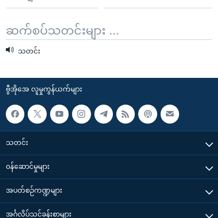
ဆက်စပ်သတင်းများ ...
သတင်း
ဗွီအိုအေ လူမှုကွန်ယက်များ
သတင်း
၀န်ဆောင်မှုများ
အပတ်စဉ်ကဏ္ဍများ
အင်္ဂလိပ်သင်ခန်းစာများ