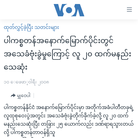
သုံး
ရ
လွယ်ကူ
ထုတ်လွှင့်ခဲ့ပြီး သတင်းများ
မူလစာမျက်နှာ
စေ
ပါကစ္စတန်အနောက်မြောက်ပိုင်းတွင်
မြန်မာ
သည့်
အသေခံဗုံးခွဲမှုကြောင့် လူ ၂၀ ထက်မနည်း
ကမ္ဘာ့သတင်းများ
Link
သေဆုံး
ဗွီဒီယို
နိုင်ငံတကာ
များ
သတင်းလွတ်လပ်ခွင့်
အမေရိကန်
ပင်မ
၁၀ ေဖေဖာ္၀ါရီ၊ ၂၀၀၈
ရပ်ဝန်းတခု လမ်းတခု အလွန်
တရုတ်
အကြောင်းအရာ
မျှဝေပါ
သို့
အင်္ဂလိပ်စာလေ့လာမယ်
အစ္စရေး-ပါလက်စတိုင်း
ကျော်
ပါကစ္စတန်နိုင်ငံ အနောက်မြောက်ပိုင်းမှာ အတိုက်အခံပါတီတခုရဲ့
အပတ်စဉ်ကဏ္ဍများ
အမေရိကန်သုံးအီဒီယံ
ကြည့်
လူထုစုဝေးပွဲအတွင်း အသေခံဗုံးခွဲတိုက်ခိုက်ခဲ့လို့ လူ ၂၀ ထက်
ရေဒီယိုနှင့်ရုပ်သံ အချက်အလက်များ
မကြေးမုံရဲ့ အင်္ဂလိပ်စာ
ရေဒီယို
ရန်
မနည်းသေဆုံးပြီး တခြား ၂၅ ယောက်လည်း ဒဏ်ရာရသွားတယ်
ပင်မ
ရေဒီယို/တီဗွီအစီအစဉ်
လို့ ပါကစ္စတန်တာဝန်ရှိသူ
ရုပ်ရှင်ထဲက အင်္ဂလိပ်စာ
တီဗွီ