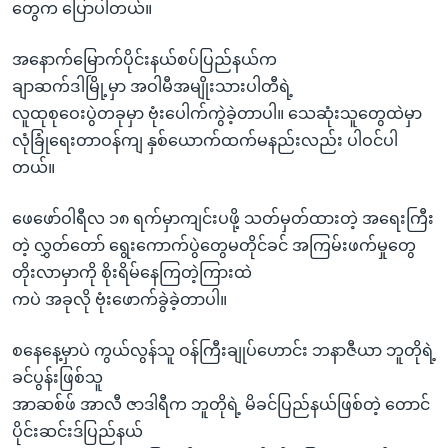
အ
တွေက ပြောပါတယ်။
သုတပဒေသာ အင်္ဂလိပ်စာ
ညွန်း
Learning English
စာမျက်နှာ
အနောက်မြောက်ပိုင်းနယ်စပ်ပြည်နယ်က
သို့
ချာဆက်ဒါမြို့မှာ အဝါမီအမျိုးသားပါတီရဲ့
ဗွီအိုအေ လူမှုကွန်ယက်များ
ကျော်
လူထုစုဝေးပွဲတခုမှာ ဗုံးပေါက်ကွဲခဲ့တာပါ။ သေဆုံးသူတွေထဲမှာ
ကြည့်
လုံခြုံရေးတာဝန်ကျ နှစ်ယောက်ထက်မနည်းလည်း ပါဝင်ပါ
ရန်
တယ်။
ဘာသာစကားများ
ရှာဖွေ
ဖေဖော်ဝါရီလ ၁၈ ရက်မှာကျင်းပဖို့ သတ်မှတ်ထားတဲ့ အရေးကြီး
ရန်
တဲ့ လွှတ်တော် ရွေးကောက်ပွဲတွေမတိုင်ခင် အကြမ်းဖက်မှုတွေ
နေရာ
တိုးလာမှာကို စိုးရိမ်နေကြတဲ့ကြားထဲ
သို့
ကပဲ အခုလို ဗုံးဖောက်ခွဲခဲ့တာပါ။
ကျော်
ရန်
စနေနေ့မှာပဲ ကွယ်လွန်သူ ဝန်ကြီးချုပ်ဟောင်း ဘနာဇီယာ ဘူတိုရဲ့
ခင်ပွန်းဖြစ်သူ
အာဆစ်ဖ် အာလီ ဇာဒါရီက ဘူတိုရဲ့ မိခင်ပြည်နယ်ဖြစ်တဲ့ တောင်
ပိုင်းဆင်းဒ်ပြည်နယ်