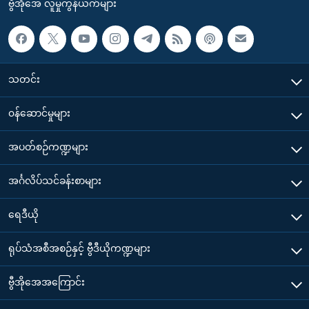
ဗွီအိုအေ လူမှုကွန်ယက်များ
သတင်း
၀န်ဆောင်မှုများ
အပတ်စဉ်ကဏ္ဍများ
အင်္ဂလိပ်သင်ခန်းစာများ
ရေဒီယို
ရုပ်သံအစီအစဉ်နှင့် ဗွီဒီယိုကဏ္ဍများ
ဗွီအိုအေအကြောင်း