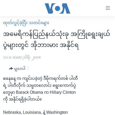
သုံး
ရ
လွယ်ကူ
ထုတ်လွှင့်ခဲ့ပြီး သတင်းများ
မူလစာမျက်နှာ
စေ
အမေရိကန်ပြည်နယ်သုံးခု အကြိုရွေးချယ်
မြန်မာ
သည့်
ပွဲများတွင် အိုဘားမား အနိုင်ရ
ကမ္ဘာ့သတင်းများ
Link
ဗွီဒီယို
နိုင်ငံတကာ
၁၀ ေဖေဖာ္၀ါရီ၊ ၂၀၀၈
များ
သတင်းလွတ်လပ်ခွင့်
အမေရိကန်
ပင်မ
မျှဝေပါ
ရပ်ဝန်းတခု လမ်းတခု အလွန်
တရုတ်
အကြောင်းအရာ
စနေနေ့ က ကျင်းပခဲ့တဲ့ ဒီမိုကရက်တစ် ပါတီ
သို့
အင်္ဂလိပ်စာလေ့လာမယ်
အစ္စရေး-ပါလက်စတိုင်း
ရဲ့ ပါတီလိုက် သမ္မတလောင်း ရွေးကောက်ပွဲ
ကျော်
အပတ်စဉ်ကဏ္ဍများ
အမေရိကန်သုံးအီဒီယံ
တွေမှာ Barack Obama က Hillary Clinton
ကြည့်
ကို အနိုင်ရရှိခဲ့ပါတယ်။
ရေဒီယိုနှင့်ရုပ်သံ အချက်အလက်များ
မကြေးမုံရဲ့ အင်္ဂလိပ်စာ
ရေဒီယို
ရန်
ပင်မ
ရေဒီယို/တီဗွီအစီအစဉ်
ရုပ်ရှင်ထဲက အင်္ဂလိပ်စာ
တီဗွီ
Nebraska, Louisiana, နဲ့ Washington