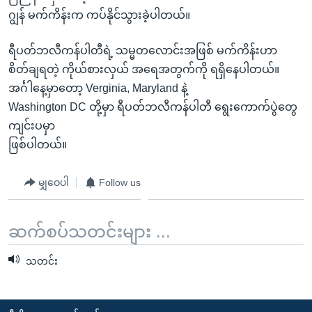
ဂျွန် မက်ကိန်းက ကပ်နိုင်သွားခဲ့ပါတယ်။
ရီပတ်ဘလီကန်ပါတီရဲ့ သမ္မတလောင်းအဖြစ် မက်ကိန်းဟာ
စိတ်ချရတဲ့ ကိုယ်စားလှယ် အရေအတွက်ကို ရရှိနေပါတယ်။
အင်္ဂါနေ့မှာတော့ Verginia, Maryland နဲ့
Washington DC တို့မှာ ရီပတ်ဘလီကန်ပါတီ ရွေးကောက်ပွဲတွေ
ကျင်းပမှာ
ဖြစ်ပါတယ်။
မျှဝေပါ
Follow us
ဆက်စပ်သတင်းများ ...
သတင်း