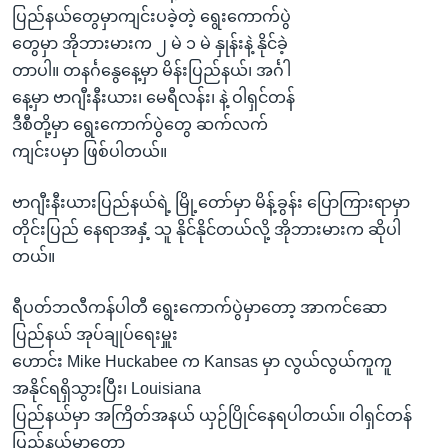
အ
ပြည်နယ်တွေမှာကျင်းပခဲ့တဲ့ ရွေးကောက်ပွဲ
သုတပဒေသာ အင်္ဂလိပ်စာ
ညွန်း
Learning English
တွေမှာ အိုဘားမားက ၂ မဲ ၁ မဲ နှုန်းနဲ့ နိုင်ခဲ့
စာမျက်နှာ
တာပါ။ တနင်္ဂနွေနေ့မှာ မိန်းပြည်နယ်၊ အင်္ဂါ
သို့
ဗွီအိုအေ လူမှုကွန်ယက်များ
နေ့မှာ ဗာဂျီးနီးယား၊ မေရီလန်း၊ နဲ့ ဝါရှင်တန်
ကျော်
ဒီစီတို့မှာ ရွေးကောက်ပွဲတွေ ဆက်လက်
ကြည့်
ကျင်းပမှာ ဖြစ်ပါတယ်။
ရန်
ဘာသာစကားများ
ရှာဖွေ
ဗာဂျီးနီးယားပြည်နယ်ရဲ့ မြို့တော်မှာ မိန့်ခွန်း ပြောကြားရာမှာ
ရန်
တိုင်းပြည် နေရာအနှံ့ သူ နိုင်နိုင်တယ်လို့ အိုဘားမားက ဆိုပါ
နေရာ
တယ်။
သို့
ကျော်
ရီပတ်ဘလီကန်ပါတီ ရွေးကောက်ပွဲမှာတော့ အာကင်ဆော
ရန်
ပြည်နယ် အုပ်ချုပ်ရေးမှူး
ဟောင်း Mike Huckabee က Kansas မှာ လွယ်လွယ်ကူကူ
အနိုင်ရရှိသွားပြီး၊ Louisiana
ပြည်နယ်မှာ အကြိတ်အနယ် ယှဉ်ပြိုင်နေရပါတယ်။ ဝါရှင်တန်
ပြည်နယ်မှာတော့