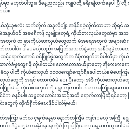
်မှာ မဟုတ်ပါဘူး။ ဒီနေ့ညလည်း ကျုပ်တို့ ခရီးချီတက်နေပါပြီ”လို့ 
ါတယ်။
ယ်သုံးခုစလုံး ဆက်တိုက် အခုလိုမျိုး အနိုင်ရခဲ့လိုက်တာဟာ ဆိုရင်
 လူမဲအနွယ်ဝင် အမေရိကန် လူမျိုးတွေရဲ့ ကိုယ်စားလှယ်တွေထဲမှာ အ
မားအတွက် တခြားကိုယ်စားလှယ်တွေထက် မဲအရေအတွက် အများဆုံ
လိုက်တာပါပဲ။ ဒါပေမယ့်လည်း အပြတ်အသတ်နဲ့တော့ အနိုင်ရခဲ့တာတေ
့်ရောက်အောင် ဝင်ပြိုင်ဖို့အတွက်က ဒီမိုကရက်တစ်ပါတီမှာ ကိုယ်
ထောက်ခံမှုတွေရဖို့ လိုပါတယ်။ လောလောဆယ်မှာတော့ အိုဗားမားရ
ခံသူ ပါတီ ကိုယ်စားလှယ် ၁၀၀၀ကျော်ကျော်ရှိနေပါတယ်။ မဲပေးကြ
းလှယ်တွေကို အရင် ထောက်ခံမဲ ပေးပြီးတော့၊ အဲဒီ ကိုယ်စားလှယ
်ပြိုင်မယ့် ကိုယ်စားလှယ်ကို ရွေးကြတာပါ။ ဒါဟာ အကြိုရွေးကောက်
နိုင်ငံက စနစ်ပါ။ သမ္မတလောင်းအဆင့်အထိ ရောက်လာပြီဆိုရင်တော
းတွေကို တိုက်ရိုက်မဲပေးနိုင်ပါလိမ့်မယ်။
ပတ်အကြာ မတ်လ ၄ရက်နေ့မှာ နောက်တကြိမ် ကျင်းပမယ့် အကြို ရွေ
်။ ဒီပွဲတွေမှာ အနိုင်ရရေးကိုပဲ ကြည့်ပြီးတော့ ရှေ့ဆက်သွားပါမယ်