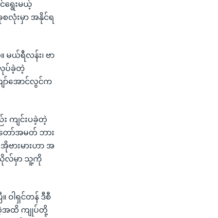
င်ရွေးမယ့်
လုံးမှာ အနိုင်ရ
။ မယ်ရီလန်း၊ ဗာ
ပ်ခဲ့တဲ့
ျော်အောင်လွင်က
း ကျင်းပခဲ့တဲ့
တ်တော်အမတ် ဘား
ာ အိုဗားမားဟာ အ
လ်မှာ သူ့ကို
။ ဝါရှင်တန် ဒီစီ
တဲ့အထိ ကျုပ်တို့