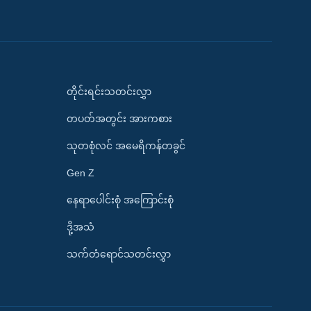
တိုင်းရင်းသတင်းလွှာ
တပတ်အတွင်း အားကစား
သုတစုံလင် အမေရိကန်တခွင်
Gen Z
နေရာပေါင်းစုံ အကြောင်းစုံ
ဒို့အသံ
သက်တံရောင်သတင်းလွှာ