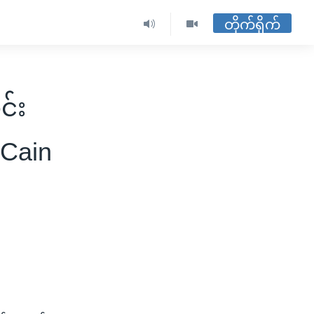
တိုက်ရိုက်
င်း
cCain