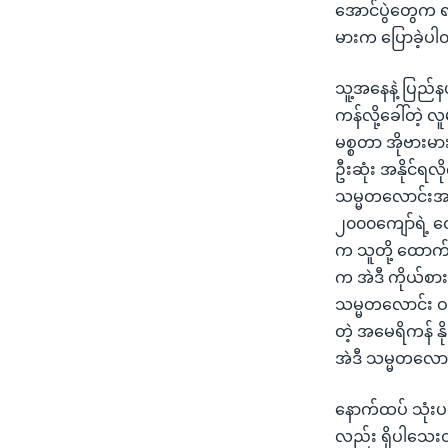
အောင်ပွဲတွေက ရပ
မားက ပြောခဲ့ပ
သူ့အနေနဲ့ ပြည်န
ကန်လို့ခေါ်တဲ့
မစ္စတာ အိုဗား
ဦးဆုံး အနိုင်ရ
သမ္မတလောင်းအဆင
၂၀၀၀ကျော်ရဲ့ 
က သူတို့ ထောက်
က အဲဒီ ကိုယ်စာ
သမ္မတလောင်း ဝင
တဲ့ အမေရိကန် 
အဲဒီ သမ္မတလောင်
နောက်ထပ် သုံး
လည်း ရှိပါသေးတယ