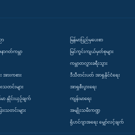
ပညာ
မြန်မာပြည်မှပေးစာ
အနာဂတ်ကမ္ဘာ
မြင်ကွင်းကျယ်မှတ်စုများ
ကမ္ဘာတလွှားခရီးသွား
း အားကစား
ဒီသီတင်းပတ် အာရှနိုင်ငံရေး
ားသတင်းများ
အာရှစီးပွားရေး
်မာ နှိုင်းယှဉ်ချက်
ကျန်းမာရေး
ပြားသတင်းများ
အမျိုးသမီးကဏ္ဍ
ရိုဟင်ဂျာအရေး မျှော်လင့်ချက်