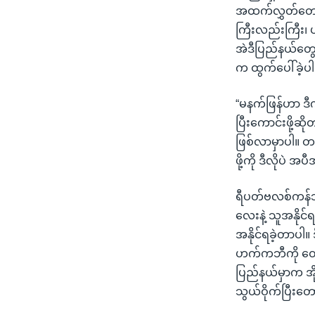
အထက်လွှတ်တော
ကြီးလည်းကြီး၊ 
အဲဒီပြည်နယ်တွ
က ထွက်ပေါ်ခဲ့
“မနက်ဖြန်ဟာ ဒီက
ပြီးကောင်းဖို့
ဖြစ်လာမှာပါ။ တက
ဖို့ကို ဒီလိုပဲ
ရီပတ်ဗလစ်ကန်ဘက
လေးနဲ့ သူအနိုင်
အနိုင်ရခဲ့တာပါ။ 
ဟက်ကဘီကို ထောက
ပြည်နယ်မှာက အို
သွယ်ဝိုက်ပြီးတေ