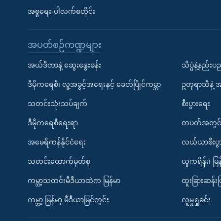
အစ္စရေး-ပါလက်စတိုင်း
အပတ်စဉ်ကဏ္ဍများ
အယ်ဒီတာနဲ့ ဆွေးနွေးခန်း
သိပ္ပံနဲ့နည်း
ဒီမိုကရေစီ၊ လူ့အခွင့်အရေးနှင့် ခေတ်ပြိုင်ကမ္ဘာ
ဥတုရာသီနဲ့ 
သတင်းသုံးသပ်ချက်
စီးပွားရေး
ဒီမိုကရေစီရေးရာ
တပတ်အတွင်
အမေရိကန်နိုင်ငံရေး
လယ်ယာစီးပွ
သတင်းထောက်မှတ်စု
ယူကရိန်း၊ မြန
ကမ္ဘာ့သတင်းမီဒီယာထဲက မြန်မာ
ထူးခြားဆန်း
ကမ္ဘာ့ မြန်မာ့ မီဒီယာမြင်ကွင်း
လူမှုရှုခင်း