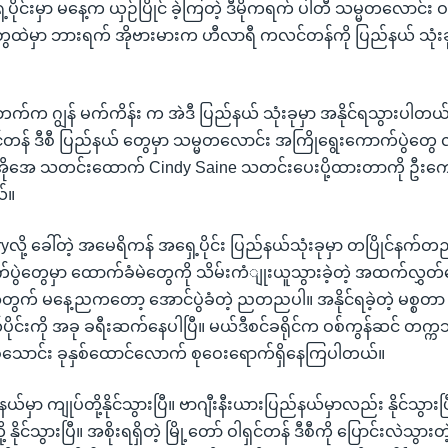
ိုင်းမှာ မနေ့က ယှဉ်ပြိုင် ခဲ့ကြတဲ့ ဒီမိုကရက် ပါတီ သမ္မတလောင်း ဝ
ေထဲမှာ ဘားရက် အိုဗားမားက ဟီလာရီ ကလင်တန်ကို ပြည်နယ် သုံးခုစ
်က ဂျွန် မက်ကိန်း က အဲဒီ ပြည်နယ် သုံးခုမှာ အနိုင်ရသွားပါတယ်
ရှင်တန် ဒီစီ ပြည်နယ် တွေမှာ သမ္မတလောင်း အကြိုရွေးကောက်ပွဲတွေ လု
ွီအိုအေ သတင်းထောက် Cindy Saine သတင်းပေးပို့ထားတာကို ဦးက
်။
လို့ ခေါ်တဲ့ အမေရိကန် အရှေ့ပိုင်း ပြည်နယ်သုံးခုမှာ တပြိုင်နက်တည်
ပွဲတွေမှာ ထောက်ခံမဲတွေကို သိမ်းကံျုးယူသွားခဲ့တဲ့ အထက်လွှ
တွက် မနေ့ညကတော့ အောင်ပွဲခံတဲ့ ညတညပါ။ အနိုင်ရခဲ့တဲ့ မစ္စတ
င်းကို အခု ခရီးဆက်နေပါပြီ။ မယ်ဒီစင်ခရိုင်က ဝစ်ကွန်ဆင် တက္ကသို
သောင်း ခုနှစ်ထောင်လောက် စုဝေးရောက်ရှိနေကြပါတယ်။
်မှာ ကျုပ်တို့နိုင်သွားပြီ။ ဗာဂျီးနီးယားပြည်နယ်မှာလည်း နိုင်သွားပြီ
 နိုင်သွားပြီ။ အစိုးရရှိတဲ့ မြို့တော် ဝါရှင်တန် ဒီစီကို ပြောင်းလဲသွား