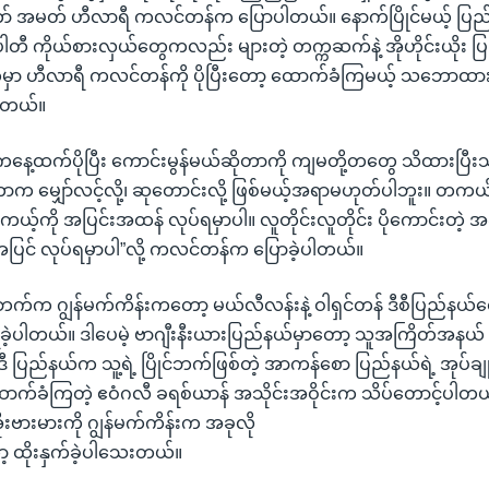
် အမတ် ဟီလာရီ ကလင်တန်က ပြောပါတယ်။ နောက်ပြိုင်မယ့် ပြ
ပါတီ ကိုယ်စားလှယ်တွေကလည်း များတဲ့ တက္ကဆက်နဲ့ အိုဟိုင်းယိုး 
ေမှာ ဟီလာရီ ကလင်တန်ကို ပိုပြီးတော့ ထောက်ခံကြမယ့် သဘောထာ
ပါတယ်။
နေ့ထက်ပိုပြီး ကောင်းမွန်မယ်ဆိုတာကို ကျမတို့တတွေ သိထားပြီးသား
ဆိုတာက မျှော်လင့်လို့၊ ဆုတောင်းလို့ ဖြစ်မယ့်အရာမဟုတ်ပါဘူး။ တ
ယ့်ကို အပြင်းအထန် လုပ်ရမှာပါ။ လူတိုင်းလူတိုင်း ပိုကောင်းတဲ့ 
 အပီအပြင် လုပ်ရမှာပါ”လို့ ကလင်တန်က ပြောခဲ့ပါတယ်။
်က ဂျွန်မက်ကိန်းကတော့ မယ်လီလန်းနဲ့ ဝါရှင်တန် ဒီစီပြည်နယ်တ
ရခဲ့ပါတယ်။ ဒါပေမဲ့ ဗာဂျီးနီးယားပြည်နယ်မှာတော့ သူအကြိတ်အနယ် ယှဉ
ဒီ ပြည်နယ်က သူ့ရဲ့ ပြိုင်ဘက်ဖြစ်တဲ့ အာကန်စော ပြည်နယ်ရဲ့ အုပ်ချုပ
်ခံကြတဲ့ ဧဝံဂလီ ခရစ်ယာန် အသိုင်းအဝိုင်းက သိပ်တောင့်ပါတယ်
းဗားမားကို ဂျွန်မက်ကိန်းက အခုလို
ာ့ ထိုးနှက်ခဲ့ပါသေးတယ်။