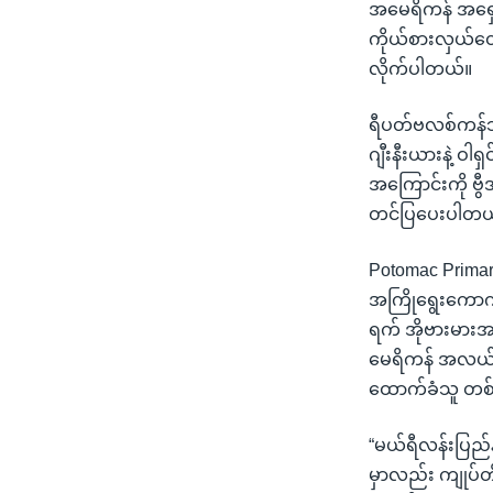
သုတပဒေသာ အင်္ဂလိပ်စာ
အ
အမေရိကန် အရှေ့ပ
ညွန်း
ကိုယ်စားလှယ်တွ
စာမျက်နှာ
လိုက်ပါတယ်။
သို့
ကျော်
ရီပတ်ဗလစ်ကန်ဘက
ကြည့်
ဂျီးနီးယားနဲ့ ဝါ
ရန်
အကြောင်းကို ဗ
ရှာဖွေ
တင်ပြပေးပါတယ
ရန်
Potomac Primary
နေရာ
အကြိုရွေးကောက်
သို့
ရက် အိုဗားမားအ
ကျော်
မေရိကန် အလယ်ပို
ရန်
ထောက်ခံသူ တစ်
“မယ်ရီလန်းပြည်နယ
မှာလည်း ကျုပ်တို့