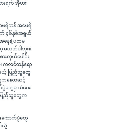
ဗားရက် အိုဗား
 အာဖရိကန် အမေရိ
သက် ၄၆နှစ်အရွယ်
းအနေနဲ့ ပထမ
ာ့ မဟုတ်ပါဘူး။
စားလှယ်ပေါင်း
ော၊ ကလင်တန်ရော
မယ့် ပြည်သူတွေ
်တွေကနေတဆင့်
ပွဲတွေမှာ မဲပေး
့ ပြည်သူတွေက
းကောက်ပွဲတွေ
လို့