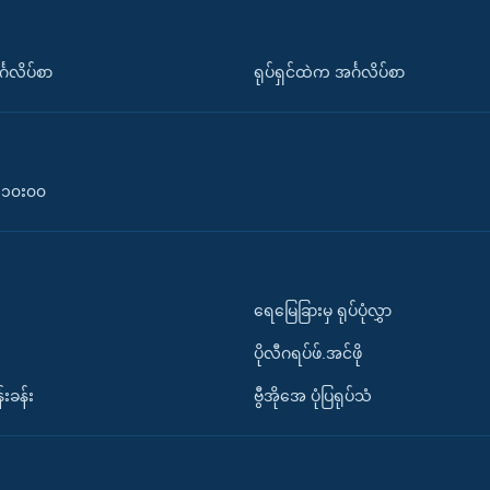
်္ဂလိပ်စာ
ရုပ်ရှင်ထဲက အင်္ဂလိပ်စာ
၀-၁၀း၀၀
ရေမြေခြားမှ ရုပ်ပုံလွှာ
ပိုလီဂရပ်ဖ်.အင်ဖို
်းခန်း
ဗွီအိုအေ ပုံပြရုပ်သံ