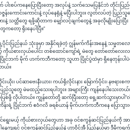
က် ပါးစပ်ကနေပြောပြီးတော့ အလုပ်နဲ့ သက်သေမပြနိုင်ဘဲ တိုင်းပြည
ဝဇ္ဇန်းကောင်းကောင်းနဲ့ လုပ်နေရုံနဲ့ မပြီးပါဘူး။ လွတ်လပ်တဲ့ ပြည်
းနဲ့ သတ္တိတွေ ရဖို့ဆိုတာက မျှော်လင့်ချက်တွေနဲ့ အခုလိုမျိုးပြောပြီး
စံတွေကတော့ ရိုးနေပါပြီ။”
ိုင်းပြည်နယ် သုံးခုမှာ အနိုင်ရခဲ့တဲ့ ဂျွန်မက်ကိန်းအနေနဲ့ သမ္မတလ
 ကိုယ်စားလှယ်ပေါင်း တစ်ထောင်ကျော်ရဲ့ မဲတွေ တော်တော်လေးလ
ရဲ့ ပြိုင်ဘက် မိုက် ဟက်ကဘီကတော့ သူဟာ ပြိုင်ပွဲထဲမှာ ရှိနေတုန်းပါပဲလိ
တယ်။
ုင်းယိုး၊ ပင်ဆာဗေးနီးယား၊ ကယ်ရိုလိုင်းနား မြောက်ပိုင်း၊ နဗရားစက
 ပြည်သူတွေ မဲမထည့်သေးရပါဘူး။ အများကြီး ကျန်နေပါသေးတယ်။ အ
ြစ်ဖို့ လိုပါတယ်။ ကျွန်တော်တို့ ဆက်ပြီးတော့ ရှေ့ဆက်သွားမှာပါ”လ
ကိန်းရဲ့ ပြိုင်ဘက် ဧဝံဂလိ ခရစ်ယာန် မိုက်ဟက်ကဘီကနေ ပြောသွာ
်ရွေးမယ့် ကိုယ်စားလှယ်တွေဟာ အခု ဝင်စကွန်ဆင်ပြည်နယ်ကို အာရ
္ဂါနေ့ကျရင် ဝင်စကွန်ဆင်ပြည်နယ်နဲ့ ဟာဝိုင်အီ ပြည်နယ်မှာ ဒီမိုက