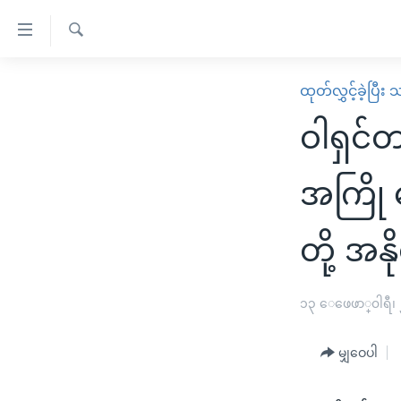
သုံး
ရ
ရှာဖွေ
လွယ်ကူ
မူလစာမျက်နှာ
ထုတ်လွှင့်ခဲ့ပြီ
ရ
စေ
မြန်မာ
လာ
ဝါရှင်
သည့်
ဒ်
ကမ္ဘာ့သတင်းများ
Link
ဗွီဒီယို
နိုင်ငံတကာ
အကြို 
များ
သတင်းလွတ်လပ်ခွင့်
အမေရိကန်
ပင်မ
တို့ အနိ
ရပ်ဝန်းတခု လမ်းတခု အလွန်
တရုတ်
အကြောင်းအရာ
အင်္ဂလိပ်စာလေ့လာမယ်
အစ္စရေး-ပါလက်စတိုင်း
သို့
၁၃ ေဖေဖာ္၀ါရီ၊
အပတ်စဉ်ကဏ္ဍများ
အမေရိကန်သုံးအီဒီယံ
ကျော်
ကြည့်
ရေဒီယိုနှင့်ရုပ်သံ အချက်အလက်များ
မကြေးမုံရဲ့ အင်္ဂလိပ်စာ
ရေဒီယို
မျှဝေပါ
ရန်
ရေဒီယို/တီဗွီအစီအစဉ်
ရုပ်ရှင်ထဲက အင်္ဂလိပ်စာ
တီဗွီ
ပင်မ