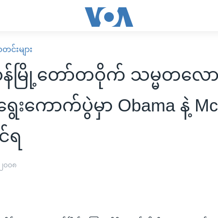
း သတင်းများ
တန်မြို့တော်တဝိုက် သမ္မတလော
ရွေးကောက်ပွဲမှာ Obama နဲ့ M
ုင်ရ
 ၂၀၀၈