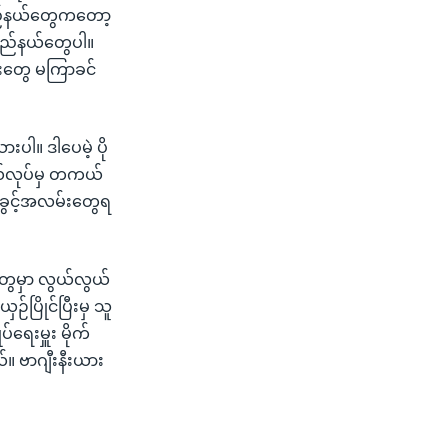
ည်နယ်တွေကတော့
ပြည်နယ်တွေပါ။
းတွေ မကြာခင်
ပါ။ ဒါပေမဲ့ ပို
ကယ်လုပ်မှ တကယ်
အခွင့်အလမ်းတွေရ
ွေမှာ လွယ်လွယ်
်ပြိုင်ပြီးမှ သူ
်ရေးမှူး မိုက်
။ ဗာဂျီးနီးယား