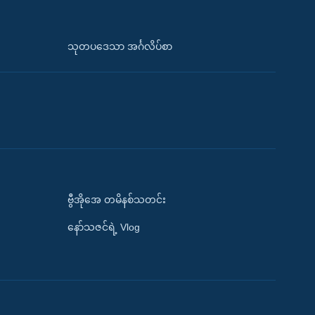
သုတပဒေသာ အင်္ဂလိပ်စာ
ဗွီအိုအေ တမိနစ်သတင်း
နော်သဇင်ရဲ့ Vlog