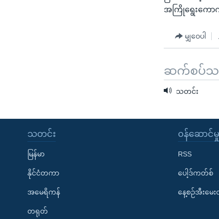
အကြိုရွေးကောက်
မျှဝေပါ
ဆက်စပ်သတင
သတင်း
သတင်း
၀န်ဆောင်မှ
မြန်မာ
RSS
နိုင်ငံတကာ
ပေါ့ဒ်ကတ်စ်
အမေရိကန်
နေ့စဉ်အီးမေ
တရုတ်