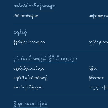
အင်္ဂလိပ်သင်ခန်းစာများ
အီဒီယံသင်ခန်းစာ
မကြေးမုံရဲ့အင
ရေဒီယို
နံနက်ပိုင်း ၆း၀၀-ရး၀၀
ညပိုင်း ၉း၀
ရုပ်သံအစီအစဉ်နှင့် ဗွီဒီယိုကဏ္ဍများ
နေ့စဉ်တီဗွီသတင်းလွှာ
မြန်မာ
ရေဒီယို ရုပ်သံအစီအစဉ်
နိုင်ငံတကာ
အပတ်စဉ်တီဗွီမဂ္ဂဇင်း
တွေ့ဆုံမေးမြန
ဗွီအိုအေအကြောင်း