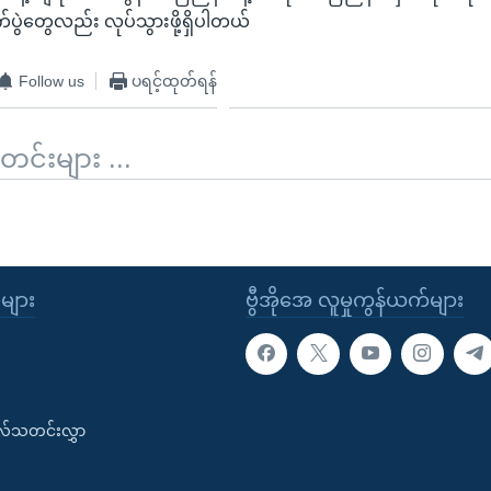
ပွဲတွေလည်း လုပ်သွားဖို့ရှိပါတယ်
Follow us
ပရင့်ထုတ်ရန်
်းများ ...
ုများ
ဗွီအိုအေ လူမှုကွန်ယက်များ
းလ်သတင်းလွှာ