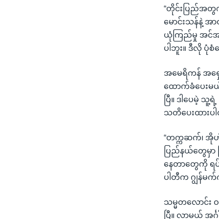
“တိုင်းပြည်အတွ
မောင်းသန်နဲ့ အာ
ယုံကြည်မှု အင်အာ
ပါဘူး။ ဒီလို ပုံ
အမေရိကန် အရှေ့ပ
ထောက်ခံပေးမယ့်
ပြီ။ ဒါပေမဲ့ သူ့
သတိပေးထားပါ
“တက္ကဆက်၊ အိုဟိ
ပြည်နယ်တွေမှာ
နေတာတွေကို ရပ်ပ
ပါတီက ဂျွန်မက်
သမ္မတလောင်း ဝင
ပြီ။ လာမယ့် အင်