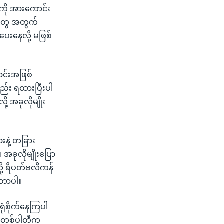
်ကို အားကောင်း
သူတွေ အတွက်
 ပေးနေလို့ မဖြစ်
ောင်းအဖြစ်
ည်း ရထားပြီးပါ
ု့ အခုလိုမျိုး
ားနဲ့ တခြား
ခုလိုမျိုးပြော
ို့ ရီပတ်ဗလီကန်
းတာပါ။
ုံစိုက်နေကြပါ
ရက်တစ်ပါတီက