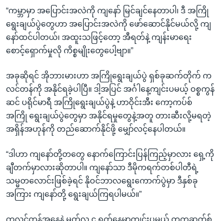
“ကမ္ဘာမှာ အပြောင်းအလဲကို ကျနော် မြင်ချင်နေတာပါ၊ ဒီ အကြို
ရွေးချယ်ပွဲတွေဟာ အပြောင်းအလဲကို ဖော်ဆောင်နိုင်မယ်လို့ ကျ
နော်ထင်ပါတယ်၊ အထူးသဖြင့်တော့ အီရတ်နဲ့ ကျန်းမာရေး
စောင့်ရှောက်မှုလို ကိစ္စမျိုးတွေပေါ့ဗျာ။”
အခုဆိုရင် အိုဘားမားဟာ အကြိုရွေးချယ်ပွဲ ရှစ်ခုဆက်တိုက် က
လင်တန်ကို အနိုင်ရခဲ့ပါပြီ။ ဒါ့အပြင် အင်္ဂါနေ့ကျင်းပမယ့် ဝစ္စကွန်
ဆင် ပရိုင်မာရီ အကြိုရွေးချယ်ပွဲနဲ့ ဟာဝိုင်းအီး ကော့ကပ်စ်
အကြို ရွေးချယ်ပွဲတွေမှာ အနိုင်ရမှုတွေနဲ့အတူ တားဆီးလို့မရတဲ့
အရှိန်အဟုန်ကို တည်ဆောက်နိုင်ဖို့ မျှော်လင့်နေပါတယ်။
“ဒါဟာ ကျနော်တို့တတွေ နောက်ကြောင်းပြန်ကြည့်မှာလား ရှေ့ကို
ချီတက်မှာလားဆိုတာပါ။ ကျနော်သာ ဒီမိုကရက်တစ်ပါတီရဲ့
သမ္မတလောင်းဖြစ်ခဲ့ရင် နိုဝင်ဘာလရွေးကောက်ပွဲမှာ ဒီနှစ်ခု
အကြား ကျနော်တို့ ရွေးချယ်ကြရပါမယ်။”
ကလင်တန်အနေနဲ့ မတ်လ ၄ ရက်နေ့မှာကျင်းပမယ့် တက္ကဆက်စ်