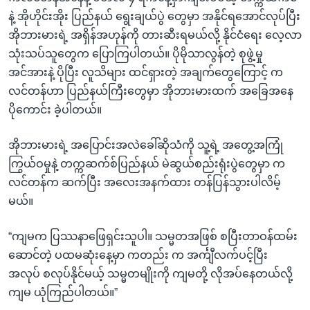
နဲ့ အိုဟိုင်းအိုး ပြည်နယ် ရွေးချယ်ပွဲ တွေမှာ အနိုင်ရအောင်လုပ်ပြီး
အိုဘားမားရဲ့ အရှိန်အဟုန်ကို တားဆီးရမယ်လို့ နိုင်ငံရေး လေ့လာ
သုံးသပ်သူတွေက ပြောကြပါတယ်။ ပိုမိုသာလွန်တဲ့ စုဖွဲ့မှု
အင်အားနဲ့ ပိုပြီး လူသိများ ထင်ရှားတဲ့ အချက်တွေကြောင့် က
လင်တန်ဟာ ပြည်နယ်ကြီးတွေမှာ အိုဘားမားထက် အခြေအနေ
ပိုကောင်း ခဲ့ပါတယ်။
အိုဘားမားရဲ့ အပြောင်းအလဲခေါ်ဆိုသံကို သူ့ရဲ့ အတွေ့အကြုံ
ကြွယ်ဝမှုနဲ့ တက္ကဆက်စ်ပြည်နယ် မဲဆွယ်စည်းရုံးပွဲတွေမှာ က
လင်တန်က ဆက်ပြီး အလေးအနက်ထား တန်ပြန်သွားပါလိမ့်
မယ်။
“ကျမက ပြဿနာဖြေရှင်းသူပါ။ သမ္မတအဖြစ် စပြီးတာဝန်ထမ်း
ဆောင်တဲ့ ပထမဆုံးနေ့မှာ ကတည်း က အင်္ကျီလက်ပင့်ပြီး
အလုပ် စလုပ်နိုင်မယ့် သမ္မတမျိုးကို ကျမတို့ လိုအပ်နေတယ်လို့
ကျမ ယုံကြည်ပါတယ်။”