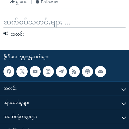
မျှဝေပါ
Follow us
ဆက်စပ်သတင်းများ ...
သတင်း
ဗွီအိုအေ လူမှုကွန်ယက်များ
သတင်း
၀န်ဆောင်မှုများ
အပတ်စဉ်ကဏ္ဍများ