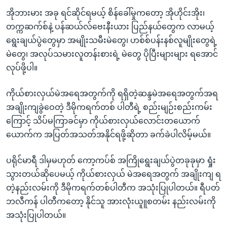
အိုဘားမား အခု ရင်ဆိုင်ရမယ့် စိန်ခေါ်မှုကတော့ အိုဟိုင်းအိုး၊
တက္ကဆက်စ်နဲ့ ပန်ဆယ်လ်ဗေးနီးယား ပြည်နယ်တွေက လာမယ့်
ရွေးချယ်ပွဲတွေမှာ အမျိုးသမီးမဲတွေ၊ ဟစ်စ်ပန်းနစ်လူမျိုးတွေရဲ့
မဲတွေ၊ အလုပ်သမားလူတန်းစားရဲ့ မဲတွေ ပိုပြီးများများ ရအောင်
လုပ်ဖို့ပါ။
ကိုယ်စားလှယ်မဲအရေအတွက်ကို ရရှိတဲ့ဆန္ဒမဲအရေအတွက်အရ
အချိုးကျခွဲဝေတဲ့ ဒီမိုကရက်တစ် ပါတီရဲ့ စည်းမျဉ်းစည်းကမ်း
ကြောင့် သိပ်မကြာခင်မှာ ကိုယ်စားလှယ်လောင်းတယောက်
ယောက်က အပြတ်အသတ်အနိုင်ရဖို့ဆိုတာ ခက်ခဲပါလိမ့်မယ်။
ပရိုင်မာရီ ဒါမှမဟုတ် ကော့ကပ်စ် အကြိုရွေးချယ်ပွဲတခုခုမှာ ရှုံး
သွားတယ်ဆိုပေမယ့် ကိုယ်စားလှယ် မဲအရေအတွက် အချိုးကျ ရ
တဲ့နည်းလမ်းကို ဒီမိုကရက်တစ်ပါတီက အသုံးပြုပါတယ်။ ရီပတ်
ဘလီကန် ပါတီကတော့ နိုင်သူ အားလုံးယူူစတမ်း နည်းလမ်းကို
အသုံးပြုပါတယ်။