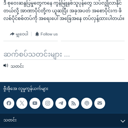
ဒီ စုဝေးဆန္ဒပြမှုတွေကနေ ကွန်မြူနစ်သူပုန်တွေ သပ်လျှိုလာနိုင်
တယ်လို့ အာဏာပိုင်တို့က ယူဆပြီး အခုအပတ် အစောပိုင်းက ဖိ
လစ်ပိုင်စစ်တပ်ကို အရေးပေါ် အခြေအနေ တပ်လှန့်ထားပါတယ်။
မျှဝေပါ
Follow us
ဆက်စပ်သတင်းများ ...
သတင်း
ဗွီအိုအေ လူမှုကွန်ယက်များ
သတင်း