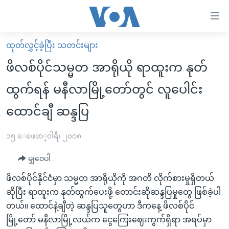
သုံး
ရ
လွယ်ကူ
ထုတ်လွှင့်ခဲ့ပြီး သတင်းများ
မူလစာမျက်နှာ
စေ
ဖိလစ်ပိုင်သမ္မတ အာရိုယို ရာထူးက နုတ်
မြန်မာ
သည့်
ထွက်ရန် မနီလာမြို့တော်တွင် လူပေါင်း
ကမ္ဘာ့သတင်းများ
Link
ထောင်ချီ ဆန္ဒပြ
ဗွီဒီယို
နိုင်ငံတကာ
များ
သတင်းလွတ်လပ်ခွင့်
အမေရိကန်
ပင်မ
၁၅ ေဖေဖာ္၀ါရီ၊ ၂၀၀၈
ရပ်ဝန်းတခု လမ်းတခု အလွန်
တရုတ်
အကြောင်းအရာ
မျှဝေပါ
သို့
အင်္ဂလိပ်စာလေ့လာမယ်
အစ္စရေး-ပါလက်စတိုင်း
ကျော်
ဖိလစ်ပိုင်နိုင်ငံမှာ သမ္မတ အာရိုယိုကို အဂတိ လိုက်စားမှုရှိတယ်
အပတ်စဉ်ကဏ္ဍများ
အမေရိကန်သုံးအီဒီယံ
ကြည့်
ဆိုပြီး ရာထူးက နုတ်ထွက်ပေးဖို့ တောင်းဆိုဆန္ဒပြမှုတွေ ဖြစ်ခဲ့ပါ
ရေဒီယိုနှင့်ရုပ်သံ အချက်အလက်များ
မကြေးမုံရဲ့ အင်္ဂလိပ်စာ
ရေဒီယို
ရန်
တယ်။ ထောင်နဲ့ချီတဲ့ ဆန္ဒပြသူတွေဟာ ဒီကနေ့ ဖိလစ်ပိုင်
ပင်မ
ရေဒီယို/တီဗွီအစီအစဉ်
မြို့တော် မနီလာမြို့လယ်က ငွေကြေးဈေးကွက်ရှိရာ အရပ်မှာ
ရုပ်ရှင်ထဲက အင်္ဂလိပ်စာ
တီဗွီ