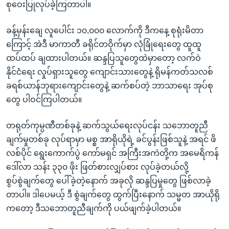
အ
စုဝေးပြုလုပ်ခဲ့ကြတာပါ။
သုတပဒေသာ အင်္ဂလိပ်စာ
ညွန်း
Learning English
စာမျက်နှာ
ခန့်မှန်းချေ လူပေါင်း ၁၀,၀၀၀ လောက်ကို ဒီကနေ့ စုရုံးမိတာ
သို့
ကြောင့် အဲဒီ မာကာတီ ခရိုင်တဝိုက်မှာ လုံခြုံရေးတွေ ထူထူ
ဗွီအိုအေ လူမှုကွန်ယက်များ
ကျော်
ထပ်ထပ် ချထားပါတယ်။ ဆန္ဒပြသူတွေထဲမှာတော့ လက်ဝဲ
ကြည့်
နိုင်ငံရေး လှုပ်ရှားသူတွေ ကျောင်းသားတွေနဲ့ ရိုမန်ကတ်သလစ်
ရန်
ခရစ်ယာန်ဘုရားကျောင်းတွေနဲ့ ဆက်စပ်တဲ့ ဘာသာရေး အုပ်စု
ဘာသာစကားများ
ရှာဖွေ
တွေ ပါဝင်ကြပါတယ်။
ရန်
တရုတ်ကုမ္ပဏီတစ်ခုနဲ့ ဆက်သွယ်ရေးလုပ်ငန်း သဘောတူညီ
နေရာ
ချက်မှုတစ်ခု လုပ်ရာမှာ မစ္စ အာရိုယိုရဲ့ ခင်ပွန်းဖြစ်သူနဲ့ အရင် ဖိ
သို့
လစ်ပိုင် ရွေးကောက်ပွဲ ကော်မရှင် အကြီးအကဲတို့က အမေရိကန်
ကျော်
ဒေါ်လာ သန်း ၃၃၀ ဖိုး ဖြတ်စားလျှပ်စား လုပ်ခဲ့တယ်လို့
ရန်
စွပ်စွဲချက်တွေ ပေါ်ခဲ့တဲ့နောက် အခုလို ဆန္ဒပြမှုတွေ ဖြစ်လာခဲ့
တာပါ။ ဒါပေမယ့် ဒီ စွဲချက်တွေ ထွက်ပြီးနောက် သမ္မတ အာယိုရို
ကတော့ ဒီသဘောတူညီချက်ကို ပယ်ဖျက်ခဲ့ပါတယ်။