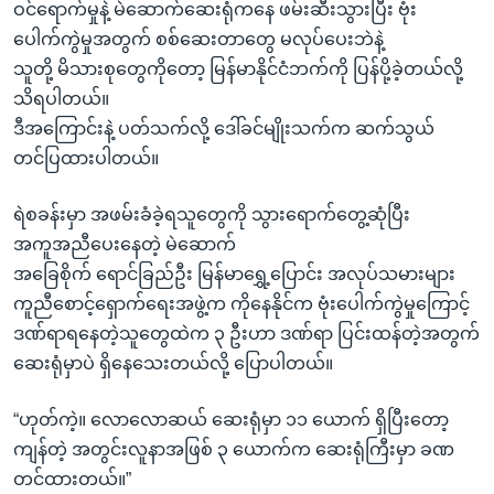
အ
ဝင်ရောက်မှုနဲ့ မဲဆောက်ဆေးရုံကနေ ဖမ်းဆီးသွားပြီး ဗုံး
သုတပဒေသာ အင်္ဂလိပ်စာ
ညွန်း
Learning English
ပေါက်ကွဲမှုအတွက် စစ်ဆေးတာတွေ မလုပ်ပေးဘဲနဲ့
စာမျက်နှာ
သူတို့ မိသားစုတွေကိုတော့ မြန်မာနိုင်ငံဘက်ကို ပြန်ပို့ခဲ့တယ်လို့
သို့
ဗွီအိုအေ လူမှုကွန်ယက်များ
သိရပါတယ်။
ကျော်
ဒီအကြောင်းနဲ့ ပတ်သက်လို့ ဒေါ်ခင်မျိုးသက်က ဆက်သွယ်
ကြည့်
တင်ပြထားပါတယ်။
ရန်
ဘာသာစကားများ
ရှာဖွေ
ရဲစခန်းမှာ အဖမ်းခံခဲ့ရသူတွေကို သွားရောက်တွေ့ဆုံပြီး
ရန်
အကူအညီပေးနေတဲ့ မဲဆောက်
နေရာ
အခြေစိုက် ရောင်ခြည်ဦး မြန်မာရွှေ့ပြောင်း အလုပ်သမားများ
သို့
ကူညီစောင့်ရှောက်ရေးအဖွဲ့က ကိုနေနိုင်က ဗုံးပေါက်ကွဲမှုကြောင့်
ကျော်
ဒဏ်ရာရနေတဲ့သူတွေထဲက ၃ ဦးဟာ ဒဏ်ရာ ပြင်းထန်တဲ့အတွက်
ရန်
ဆေးရုံမှာပဲ ရှိနေသေးတယ်လို့ ပြောပါတယ်။
“ဟုတ်ကဲ့။ လောလောဆယ် ဆေးရုံမှာ ၁၁ ယောက် ရှိပြီးတော့
ကျန်တဲ့ အတွင်းလူနာအဖြစ် ၃ ယောက်က ဆေးရုံကြီးမှာ ခဏ
တင်ထားတယ်။”