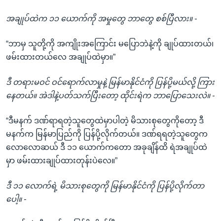
အချုပ်ထဲက ၁၁ ယောက်ကို အမှုတွေ ဘာတွေ စစ်ပြီလား။ -
“ဘာမှ သူတို့ကို အကျိုးအကြောင်း မပြောဘဲနဲ့ကို ချုပ်ထားတယ်၊
ဖမ်းထားတယ်လေ အချုပ်ထဲမှာ။”
ဒီ တရားမဝင် ဝင်ရောက်လာမှုနဲ့ မြန်မာနိုင်ငံကို ပြန်ပို့မယ်လို့ ကြား
နေတယ်။ အဲဒါနဲ့ပတ်သက်ပြီးတော့ ထိုင်းရဲက ဘာပြောသေးလဲ။ -
“ဒီမနက် ဒဏ်ရာရတဲ့သူတွေထဲမှာပါတဲ့ မိသားစုတွေကိုတော့ ဒီ
မနက်က မြန်မာပြည်ကို ပြန်ပို့လိုက်တယ်။ ဒဏ်ရရတဲ့သူတွေက
လောလောဆယ် ဒီ ၁၁ ယောက်ကတော အခုချိန်ထိ ရဲအချုပ်ထဲ
မှာ ဖမ်းထားချုပ်ထားတုန်းပဲလေ။”
ဒီ ၁၁ လောက်ရဲ့ မိသားစုတွေကို မြန်မာနိုင်ငံကို ပြန်ပို့လိုက်တာ
ပေါ့။ -