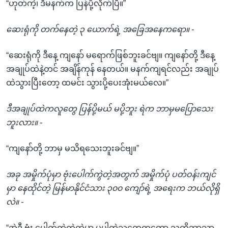
“ဟုတ်ကဲ့၊ ဒီမနက်က ပြန်ပို့လိုက်ပြီ။”
ဆေးရုံကို တက်နေတဲ့ ၃ ယောက်ရဲ့ အခြေအနေကရော။ -
“ဆေးရုံကို ဒီနေ့ ကျနော် မရောက်ဖြစ်ဘူးခင်ဗျ။ ကျနော်တို့ ဒီနေ့
အချုပ်ထဲနဲ့တင် အချိန်ကုန် နေတယ်။ မနက်ကျရင်လည်း အချုပ်
ထဲသွားပြီးတော့ ထမင်း သွားပို့ပေးအုံးမယ်လေ။”
ဒီအချုပ်ထဲကလူတွေ ပြန်ပို့မယ် မပို့ဘူး ရဲက ဘာမှမပြောသေး
ဘူးလား။ -
“ကျနော်တို့ ဘာမှ မသိရသေးဘူးခင်ဗျ။”
အခု အမှိုက်ပုံမှာ ဗုံးပေါက်ကွဲတဲ့အတွက် အမှိုက်ပုံ ပတ်ဝန်းကျင်
မှာ နေထိုင်တဲ့ မြန်မာနိုင်ငံသား ၃၀၀ ကျော်ရဲ့ အရေးက ဘယ်လိုရှိ
လဲ။ -
“အဲဒီ ဗုံး ပေါက်ကွဲတဲ့ထဲမှာ မပါတဲ့သူတွေကတော့ သူတို့ဘာသာ