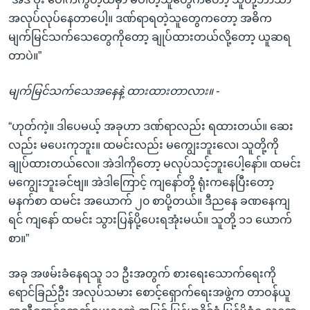
အလုပ်လုပ်နေတာပေါ့။ ဒဏ်ရာရတဲ့သူတွေကတော့ အဓိက
မျက်မြင်သက်သေတွေကိုတော့ ချုပ်ထားတယ်လို့တော့ ယူဆရ
တာပဲ။”
မျက်မြင်သက်သေအနေနဲ့ ထားထားတာလား။ -
“ဟုတ်ကဲ့။ ဒါပေမယ့် အခုဟာ ဒဏ်ရာလည်း ရထားတယ်။ ဆေး
လည်း မပေးကုဘူး။ ထမင်းလည်း မကျွေးဘူးလေ၊ သူတို့ကို
ချုပ်ထားတယ်လေ။ အဲဒါကိုတော့ မလုပ်သင့်ဘူးပေါ့နော်။ ထမင်း
မကျွေးဘူးခင်ဗျ။ အဲဒါကြောင့် ကျနော်တို့ ရုံးကနေပြီးတော့
မနက်စာ ထမင်း အယောက် ၂၀ စာပို့တယ်။ ဒီညနေ ခဏနေကျ
ရင် ကျနော် ထမင်း သွားပြန်ပို့ပေးရအုံးမယ်။ သူတို့ ၁၁ ယောက်
စာ။”
အခု အဖမ်းခံနေရသူ ၁၁ ဦးအတွက် စားရေးသောက်ရေးကို
ရောင်ခြည်ဦး အလုပ်သမား စောင့်ရှောက်ရေးအဖွဲ့က တာဝန်ယူ