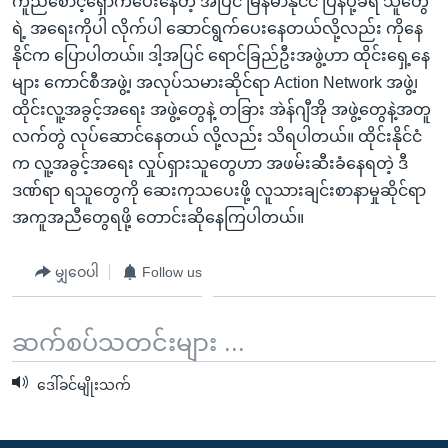
ကူညီစောင့်ရှောက်ပေးနေတဲ့ အပြင် မြန်မာနိုင်ငံ ပြန်ပို့ခံရ သူတွေ
ရဲ့ အရေးကိုပါ လိုက်ပါ ဆောင်ရွက်ပေးနေတယ်လို့လည်း ကိုနေ
နိုင်က ပြောပါတယ်။ ဒါ့အပြင် ရောင်ခြည်ဦးအဖွဲ့ဟာ ထိုင်းရှေ့နေ
များ ကောင်စီအဖွဲ့၊ အလုပ်သမားဆိုင်ရာ Action Network အဖွဲ့၊
ထိုင်းလူ့အခွင့်အရေး အဖွဲ့တွေနဲ့ တခြား အဲန်ဂျီအို အဖွဲ့တွေနဲ့အတူ
လက်တွဲ လုပ်ဆောင်နေတယ် လို့လည်း သိရပါတယ်။ ထိုင်းနိုင်ငံ
က လူ့အခွင့်အရေး လှုပ်ရှားသူတွေဟာ အဖမ်းဆီးခံနေရတဲ့ ဒီ
ဒဏ်ရာ ရသူတွေကို ဆေးကုသပေးဖို့ လူသားချင်းစာနာမှုဆိုင်ရာ
အကူအညီတွေရဖို့ တောင်းဆိုနေကြပါတယ်။
မျှဝေပါ
Follow us
ဆက်စပ်သတင်းများ ...
ဒေါ်ခင်မျိုးသက်