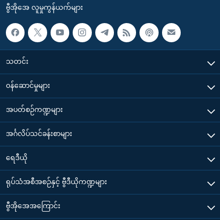
ဗွီအိုအေ လူမှုကွန်ယက်များ
သတင်း
၀န်ဆောင်မှုများ
အပတ်စဉ်ကဏ္ဍများ
အင်္ဂလိပ်သင်ခန်းစာများ
ရေဒီယို
ရုပ်သံအစီအစဉ်နှင့် ဗွီဒီယိုကဏ္ဍများ
ဗွီအိုအေအကြောင်း