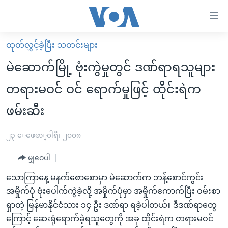
သုံး
ရ
လွယ်ကူ
ထုတ်လွှင့်ခဲ့ပြီး သတင်းများ
မူလစာမျက်နှာ
စေ
မဲဆောက်မြို့ ဗုံးကွဲမှုတွင် ဒဏ်ရာရသူများ
မြန်မာ
သည့်
တရားမဝင် ဝင် ရောက်မှုဖြင့် ထိုင်းရဲက
ကမ္ဘာ့သတင်းများ
Link
ဖမ်းဆီး
ဗွီဒီယို
နိုင်ငံတကာ
များ
သတင်းလွတ်လပ်ခွင့်
အမေရိကန်
ပင်မ
၂၃ ေဖေဖာ္၀ါရီ၊ ၂၀၀၈
ရပ်ဝန်းတခု လမ်းတခု အလွန်
တရုတ်
အကြောင်းအရာ
မျှဝေပါ
သို့
အင်္ဂလိပ်စာလေ့လာမယ်
အစ္စရေး-ပါလက်စတိုင်း
ကျော်
သောကြာနေ့ မနက်စောစောမှာ မဲဆောက်က ဘန့်စောင်ကွင်း
အပတ်စဉ်ကဏ္ဍများ
အမေရိကန်သုံးအီဒီယံ
ကြည့်
အမှိုက်ပုံ ဗုံးပေါက်ကွဲခဲ့လို့ အမှိုက်ပုံမှာ အမှိုက်ကောက်ပြီး ဝမ်းစာ
ရေဒီယိုနှင့်ရုပ်သံ အချက်အလက်များ
မကြေးမုံရဲ့ အင်္ဂလိပ်စာ
ရေဒီယို
ရန်
ရှာတဲ့ မြန်မာနိုင်ငံသား ၁၄ ဦး ဒဏ်ရာ ရခဲ့ပါတယ်။ ဒီဒဏ်ရာတွေ
ပင်မ
ရေဒီယို/တီဗွီအစီအစဉ်
ကြောင့် ဆေးရုံရောက်ခဲ့ရသူတွေကို အခု ထိုင်းရဲက တရားမဝင်
ရုပ်ရှင်ထဲက အင်္ဂလိပ်စာ
တီဗွီ