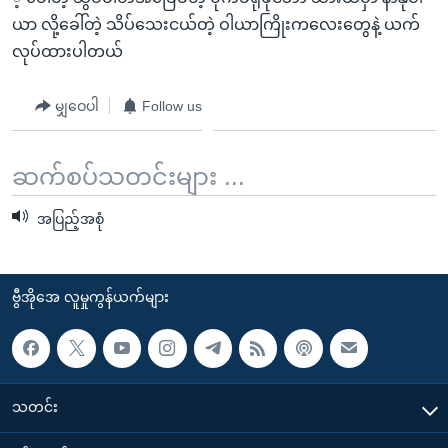
အ
သုတပဒေသာ အင်္ဂလိပ်စာ
ယာ လို့ခေါ်တဲ့ သိပ်သေးငယ်တဲ့ ဝါယာကြိုးကလေးတွေနဲ့ ယက်
ညွန်း
Learning English
လုပ်ထားပါတယ်
စာမျက်နှာ
သို့
ဗွီအိုအေ လူမှုကွန်ယက်များ
မျှဝေပါ
Follow us
ကျော်
ကြည့်
ရန်
ဆက်စပ်သတင်းများ ...
ဘာသာစကားများ
ရှာဖွေ
အပြည့်အစုံ
ရန်
နေရာ
သို့
ဗွီအိုအေ လူမှုကွန်ယက်များ
ကျော်
ရန်
သတင်း