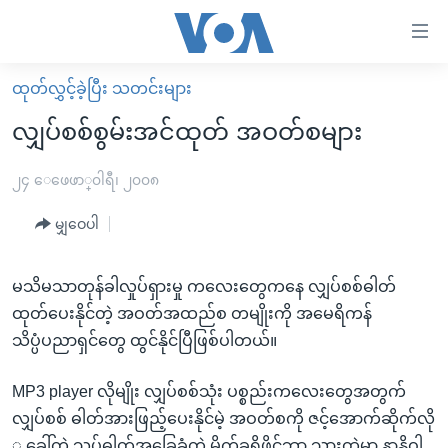
သုံး
ရ
လွယ်ကူ
ထုတ်လွှင့်ခဲ့ပြီး သတင်းများ
မူလစာမျက်နှာ
စေ
လျှပ်စစ်စွမ်းအင်ထုတ် အဝတ်စများ
မြန်မာ
သည့်
ကမ္ဘာ့သတင်းများ
၂၄ ေဖေဖာ္၀ါရီ၊ ၂၀၀၈
Link
ဗွီဒီယို
နိုင်ငံတကာ
မျှဝေပါ
များ
သတင်းလွတ်လပ်ခွင့်
အမေရိကန်
ပင်မ
ရပ်ဝန်းတခု လမ်းတခု အလွန်
တရုတ်
မသိမသာတုန်ခါလှုပ်ရှားမှု ကလေးတွေကနေ လျှပ်စစ်ဓါတ်
အကြောင်းအရာ
ထုတ်ပေးနိုင်တဲ့ အဝတ်အထည်စ တမျိုးကို အမေရိကန်
သို့
အင်္ဂလိပ်စာလေ့လာမယ်
အစ္စရေး-ပါလက်စတိုင်း
သိပ္ပံပညာရှင်တွေ ထွင်နိုင်ပြီဖြစ်ပါတယ်။
ကျော်
အပတ်စဉ်ကဏ္ဍများ
အမေရိကန်သုံးအီဒီယံ
ကြည့်
MP3 player လိုမျိုး လျှပ်စစ်သုံး ပစ္စည်းကလေးတွေအတွက်
ရေဒီယိုနှင့်ရုပ်သံ အချက်အလက်များ
မကြေးမုံရဲ့ အင်္ဂလိပ်စာ
ရေဒီယို
ရန်
လျှပ်စစ် ဓါတ်အားဖြည့်ပေးနိုင်မဲ့ အဝတ်စကို ဇင့်အောက်ဆိုက်လို
ပင်မ
ရေဒီယို/တီဗွီအစီအစဉ်
ရုပ်ရှင်ထဲက အင်္ဂလိပ်စာ
တီဗွီ
့ ခေါ်တဲ့ သွပ်ဓါတ်အခြေခံတဲ့ မိုက်ခရိုဖိုင်ဘာ သားထဲမှာ နာနိုဝါ