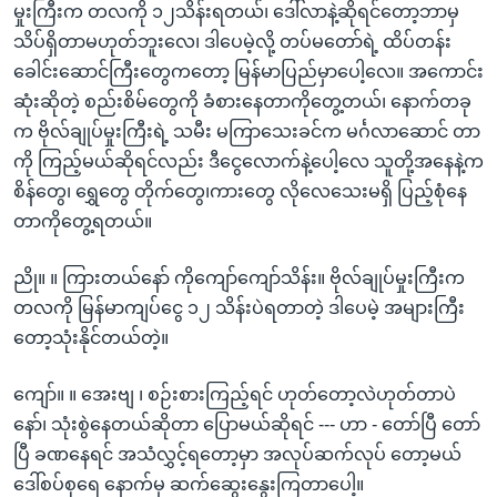
မှုးကြီးက တလကို ၁၂သိန်းရတယ်၊ ဒေါ်လာနဲ့ဆိုရင်တော့ဘာမှ
သိပ်ရှိတာမဟုတ်ဘူးလေ၊ ဒါပေမဲ့လို့ တပ်မတော်ရဲ့ ထိပ်တန်း
ခေါင်းဆောင်ကြီးတွေကတော့ မြန်မာပြည်မှာပေါ့လေ။ အကောင်း
ဆုံးဆိုတဲ့ စည်းစိမ်တွေကို ခံစားနေတာကိုတွေ့တယ်၊ နောက်တခု
က ဗိုလ်ချုပ်မှုးကြီးရဲ့ သမီး မကြာသေးခင်က မင်္ဂလာဆောင် တာ
ကို ကြည့်မယ်ဆိုရင်လည်း ဒီငွေလောက်နဲ့ပေါ့လေ သူတို့အနေနဲ့က
စိန်တွေ၊ ရွှေတွေ တိုက်တွေ၊ကားတွေ လိုလေသေးမရှိ ပြည့်စုံနေ
တာကိုတွေ့ရတယ်။
ညို။ ။ ကြားတယ်နော် ကိုကျော်ကျော်သိန်း။ ဗိုလ်ချုပ်မှုးကြီးက
တလကို မြန်မာကျပ်ငွေ ၁၂ သိန်းပဲရတာတဲ့ ဒါပေမဲ့ အများကြီး
တော့သုံးနိုင်တယ်တဲ့။
ကျော်။ ။ အေးဗျ ၊ စဉ်းစားကြည့်ရင် ဟုတ်တော့လဲဟုတ်တာပဲ
နော်၊ သုံးစွဲနေတယ်ဆိုတာ ပြောမယ်ဆိုရင် --- ဟာ - တော်ပြီ တော်
ပြီ ခဏနေရင် အသံလွှင့်ရတော့မှာ အလုပ်ဆက်လုပ် တော့မယ်
ဒေါ်စပ်စုရေ နောက်မှ ဆက်ဆွေးနွေးကြတာပေါ့။