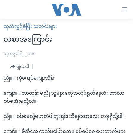
သုံး
ရ
လွယ်ကူ
ထုတ်လွှင့်ခဲ့ပြီး သတင်းများ
မူလစာမျက်နှာ
စေ
လစာအကြောင်း
မြန်မာ
သည့်
ကမ္ဘာ့သတင်းများ
၁၃ ဇန္နဝါရီ၊ ၂၀၀၈
Link
ဗွီဒီယို
နိုင်ငံတကာ
မျှဝေပါ
များ
သတင်းလွတ်လပ်ခွင့်
အမေရိကန်
ညို။ ။ ကိုကျော်ကျော်သိန်း
ပင်မ
ရပ်ဝန်းတခု လမ်းတခု အလွန်
တရုတ်
အကြောင်းအရာ
ကျော်။ ။ ဘာတုန်း မညို သူများတွေအလုပ်ရှုတ်နေတုံး ဘာလာ
သို့
အင်္ဂလိပ်စာလေ့လာမယ်
အစ္စရေး-ပါလက်စတိုင်း
စပ်စုအုံးမလို့လဲ။
ကျော်
အပတ်စဉ်ကဏ္ဍများ
အမေရိကန်သုံးအီဒီယံ
ကြည့်
ညို။ ။ စပ်စုမလို့မဟုတ်ပါဘူးရှင်၊ သိချင်တာလေး တခုရှိလို့ပါ။
ရေဒီယိုနှင့်ရုပ်သံ အချက်အလက်များ
မကြေးမုံရဲ့ အင်္ဂလိပ်စာ
ရေဒီယို
ရန်
ပင်မ
ရေဒီယို/တီဗွီအစီအစဉ်
ရုပ်ရှင်ထဲက အင်္ဂလိပ်စာ
တီဗွီ
ကျော်။ ။ ဗွီအိုအေ ကလို့မပြောရဘူး၊ စပ်စပ်စုစု မေးတာကိုများ