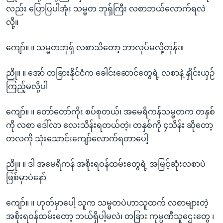
လည်း ပြောပြပါအုံး သမ္မတ ဘုရှ်ကြီး လစာဘယ်လောက်ရလဲ
လို့။
ကျော်။ ။ သမ္မတဘုရှ် လစာသိတော့ ဘာလုပ်မလို့တုန်း။
ညို။ ။ အော် တခြားနိုင်ငံက ခေါင်းဆောင်တွေရဲ့ လစာနဲ့ နှိုင်းယှဉ်
ကြည့်မလို့ပါ
ကျော်။ ။ တော်တော်ကိုး စပ်စုတယ်၊ အမေရိကန်သမ္မတက တနှစ်
ကို လစာ ဒေါ်လာ လေးသိန်းရတယ်တဲ့၊ တနှစ်ကို ၄သိန်း ဆိုတော့
တလကို သုံးသောင်းကျော်လောက်ရတာပေါ့
ညို။ ။ ဒါ အမေရိကန် အစိုးရဝန်ထမ်းတွေရဲ့ အမြင့်ဆုံးလစာပဲ
ဖြစ်မှာပဲနော်
ကျော်။ ။ ဟုတ်မှာပေါ့ သူက သမ္မတပဲဟာသူထက် လစာများတဲ့
အစိုးရဝန်ထမ်းတော့ ဘယ်ရှိပါ့မလဲ၊ တခြား ကုမ္ပဏီသူဌေးတွေ ၊