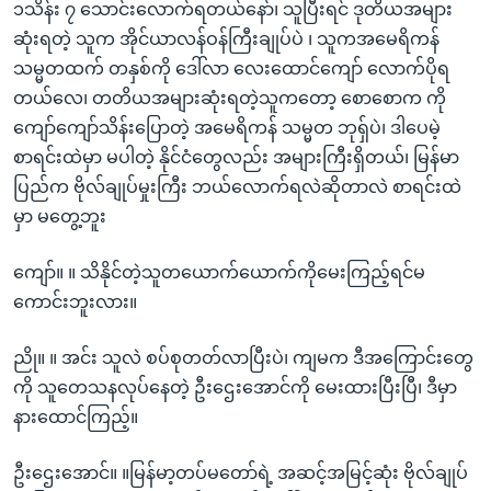
၁သိန်း ၇ သောင်းလောက်ရတယ်နော်၊ သူပြီးရင် ဒုတိယအများ
ဆုံးရတဲ့ သူက အိုင်ယာလန်ဝန်ကြီးချုပ်ပဲ ၊ သူကအမေရိကန်
သမ္မတထက် တနှစ်ကို ဒေါ်လာ လေးထောင်ကျော် လောက်ပိုရ
တယ်လေ၊ တတိယအများဆုံးရတဲ့သူကတော့ စောစောက ကို
ကျော်ကျော်သိန်းပြောတဲ့ အမေရိကန် သမ္မတ ဘုရှ်ပဲ၊ ဒါပေမဲ့
စာရင်းထဲမှာ မပါတဲ့ နိုင်ငံတွေလည်း အများကြီးရှိတယ်၊ မြန်မာ
ပြည်က ဗိုလ်ချုပ်မှုးကြီး ဘယ်လောက်ရလဲဆိုတာလဲ စာရင်းထဲ
မှာ မတွေ့ဘူး
ကျော်။ ။ သိနိုင်တဲ့သူတယောက်ယောက်ကိုမေးကြည့်ရင်မ
ကောင်းဘူးလား။
ညို။ ။ အင်း သူလဲ စပ်စုတတ်လာပြီးပဲ၊ ကျမက ဒီအကြောင်းတွေ
ကို သူတေသနလုပ်နေတဲ့ ဦးဌေးအောင်ကို မေးထားပြီးပြီ၊ ဒီမှာ
နားထောင်ကြည့်။
ဦးဌေးအောင်။ ။မြန်မာ့တပ်မတော်ရဲ့ အဆင့်အမြင့်ဆုံး ဗိုလ်ချုပ်