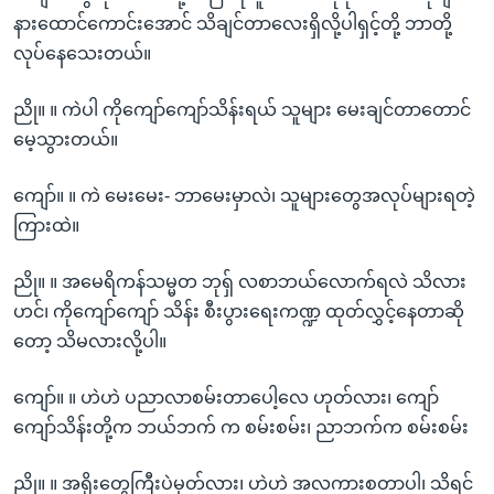
အ
သုတပဒေသာ အင်္ဂလိပ်စာ
နားထောင်ကောင်းအောင် သိချင်တာလေးရှိလို့ပါရှင့်တို့ ဘာတို့
ညွန်း
Learning English
လုပ်နေသေးတယ်။
စာမျက်နှာ
သို့
ဗွီအိုအေ လူမှုကွန်ယက်များ
ညို။ ။ ကဲပါ ကိုကျော်ကျော်သိန်းရယ် သူများ မေးချင်တာတောင်
ကျော်
မေ့သွားတယ်။
ကြည့်
ရန်
ကျော်။ ။ ကဲ မေးမေး- ဘာမေးမှာလဲ၊ သူများတွေအလုပ်များရတဲ့
ဘာသာစကားများ
ရှာဖွေ
ကြားထဲ။
ရန်
နေရာ
ညို။ ။ အမေရိကန်သမ္မတ ဘုရှ် လစာဘယ်လောက်ရလဲ သိလား
သို့
ဟင်၊ ကိုကျော်ကျော် သိန်း စီးပွားရေးကဏ္ဍ ထုတ်လွှင့်နေတာဆို
ကျော်
တော့ သိမလားလို့ပါ။
ရန်
ကျော်။ ။ ဟဲဟဲ ပညာလာစမ်းတာပေါ့လေ ဟုတ်လား၊ ကျော်
ကျော်သိန်းတို့က ဘယ်ဘက် က စမ်းစမ်း၊ ညာဘက်က စမ်းစမ်း
ညို။ ။ အရိုးတွေကြီးပဲမှတ်လား၊ ဟဲဟဲ အလကားစတာပါ၊ သိရင်