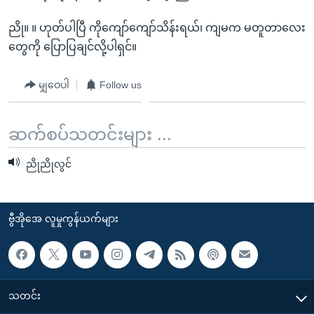
ညို။ ။ ဟုတ်ပါပြီ ကိုကျော်ကျော်သိန်းရယ်၊ ကျမက မတူတာလေး
တွေကို ပြောပြချင်လို့ပါရှင်။
မျှဝေပါ
Follow us
ဆက်စပ်သတင်းများ ...
ညိုညိုလွင်
ဗွီအိုအေ လူမှုကွန်ယက်များ
သတင်း