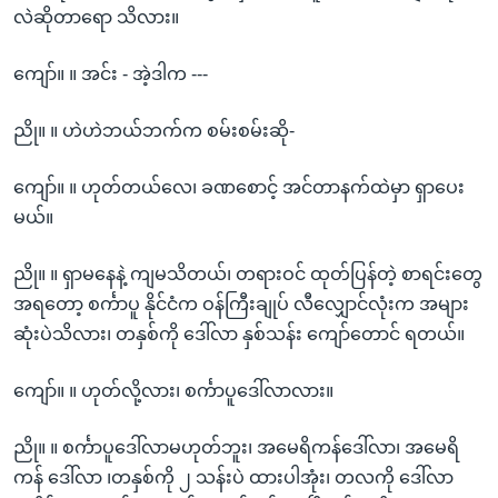
လဲဆိုတာရော သိလား။
ကျော်။ ။ အင်း - အဲ့ဒါက ---
ညို။ ။ ဟဲဟဲဘယ်ဘက်က စမ်းစမ်းဆို-
ကျော်။ ။ ဟုတ်တယ်လေ၊ ခဏစောင့် အင်တာနက်ထဲမှာ ရှာပေး
မယ်။
ညို။ ။ ရှာမနေနဲ့ ကျမသိတယ်၊ တရားဝင် ထုတ်ပြန်တဲ့ စာရင်းတွေ
အရတော့ စင်္ကာပူ နိုင်ငံက ဝန်ကြီးချုပ် လီလျှောင်လုံးက အများ
ဆုံးပဲသိလား၊ တနှစ်ကို ဒေါ်လာ နှစ်သန်း ကျော်တောင် ရတယ်။
ကျော်။ ။ ဟုတ်လို့လား၊ စင်္ကာပူဒေါ်လာလား။
ညို။ ။ စင်္ကာပူဒေါ်လာမဟုတ်ဘူး၊ အမေရိကန်ဒေါ်လာ၊ အမေရိ
ကန် ဒေါ်လာ ၊တနှစ်ကို ၂ သန်းပဲ ထားပါအုံး၊ တလကို ဒေါ်လာ