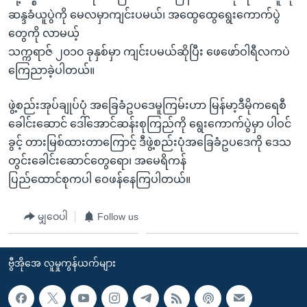
ဆန္ဒခံယူပွဲကို မေလမှာကျင်းပမယ်၊ အထွေထွေရွေးကောက်ပွဲ
တွေကို လာမယ့်
သက္ကရာဇ် ၂၀၁၀ ခုနှစ်မှာ ကျင်းပမယ်ဆိုပြီး ဖေဖော်ဝါရီလကပဲ
ကြေညာခဲ့ပါတယ်။
ဖွဲ့စည်းအုပ်ချုပ်ပုံ အခြေခံဥပဒေမူကြမ်းဟာ မြန်မာ့ဒီမိုကရေစီ
ခေါင်းဆောင် ဒေါ်အောင်ဆန်းစုကြည်ကို ရွေးကောက်ပွဲမှာ ပါဝင်
ခွင့် တားမြစ်ထားတာကြောင့် ဒီဖွဲ့စည်းပုံအခြေခံဥပဒေကို ဒေသ
တွင်းခေါင်းဆောင်တွေရော၊ အမေရိကန်
ပြည်ထောင်စုကပါ ဝေဖန်နေကြပါတယ်။
မျှဝေပါ
Follow us
ဗွီအိုအေ လူမှုကွန်ယက်များ