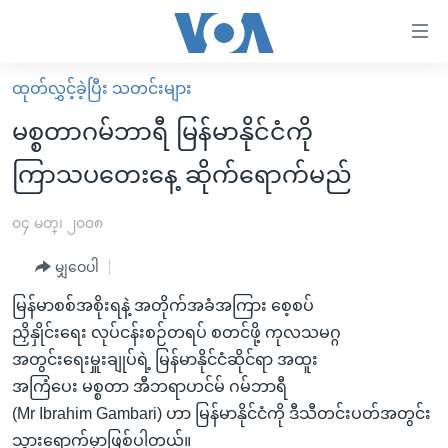
သုံး
ရ
လွယ်ကူ
ထုတ်လွှင့်ခဲ့ပြီး သတင်းများ
မူလစာမျက်နှာ
စေ
မစ္စတာဂမ်ဘာရီ မြန်မာနိုင်ငံကို
မြန်မာ
သည့်
ကြာသပတေးနေ့ ဆိုက်ရောက်မည်
ကမ္ဘာ့သတင်းများ
Link
ဗွီဒီယို
နိုင်ငံတကာ
၀၄ မတ္၊ ၂၀၀၈
များ
သတင်းလွတ်လပ်ခွင့်
အမေရိကန်
ပင်မ
မျှဝေပါ
ရပ်ဝန်းတခု လမ်းတခု အလွန်
တရုတ်
အကြောင်းအရာ
မြန်မာစစ်အစိုးရနဲ့ အတိုက်အခံအကြား စေ့စပ်
သို့
အင်္ဂလိပ်စာလေ့လာမယ်
အစ္စရေး-ပါလက်စတိုင်း
ညှိနှိုင်းရေး လုပ်ငန်းစဉ်တရပ် စတင်ဖို့ ကုလသမဂ္ဂ
ကျော်
အပတ်စဉ်ကဏ္ဍများ
အမေရိကန်သုံးအီဒီယံ
အတွင်းရေးမှူးချုပ်ရဲ့ မြန်မာနိုင်ငံဆိုင်ရာ အထူး
ကြည့်
အကြံပေး မစ္စတာ အီဘရာဟင်မ် ဂမ်ဘာရီ
ရေဒီယိုနှင့်ရုပ်သံ အချက်အလက်များ
မကြေးမုံရဲ့ အင်္ဂလိပ်စာ
ရေဒီယို
ရန်
(Mr Ibrahim Gambari) ဟာ မြန်မာနိုင်ငံကို ဒီသီတင်းပတ်အတွင်း
ပင်မ
ရေဒီယို/တီဗွီအစီအစဉ်
ရုပ်ရှင်ထဲက အင်္ဂလိပ်စာ
တီဗွီ
သွားရောက်မှာဖြစ်ပါတယ်။