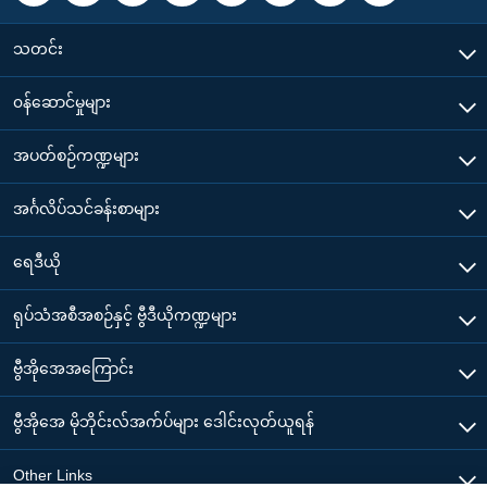
သတင်း
၀န်ဆောင်မှုများ
အပတ်စဉ်ကဏ္ဍများ
အင်္ဂလိပ်သင်ခန်းစာများ
ရေဒီယို
ရုပ်သံအစီအစဉ်နှင့် ဗွီဒီယိုကဏ္ဍများ
ဗွီအိုအေအကြောင်း
ဗွီအိုအေ မိုဘိုင်းလ်အက်ပ်များ ဒေါင်းလုတ်ယူရန်
Other Links