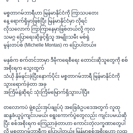
အ
သုတပဒေသာ အင်္ဂလိပ်စာ
ညွန်း
Learning English
မစ္စတာဂမ်ဘာရီဟာ မြန်မာနိုင်ငံကို ကြာသပတေး
စာမျက်နှာ
နေ့ ရောက်ရှိမှာဖြစ်ပြီး မြန်မာနိုင်ငံမှာ လိုရင်
သို့
ဗွီအိုအေ လူမှုကွန်ယက်များ
လိုသလောက် ကြာကြာနေမှာဖြစ်တယ်လို့ ကုလ
ကျော်
သမဂ္ဂ ပြောရေးဆိုခွင့်ရှိသူ အမျိုးသမီး မစ်ရှဲ
ကြည့်
မွန်းတပ်စ် (Michelle Montas) က ပြောပါတယ်။
ရန်
ဘာသာစကားများ
ရှာဖွေ
မနှစ်က စက်တင်ဘာမှာ ဒီမိုကရေစီရေး တောင်းဆိုသူတွေကို စစ်
ရန်
အစိုးရက သွေးထွက်
နေရာ
သံယို နှိမ်နင်းခဲ့ပြီးနောက်ပိုင်း မစ္စတာဂမ်ဘာရီ မြန်မာနိုင်ငံကို
သို့
သွားရောက်ခဲ့တာ အခု
ကျော်
အကြိမ်နဲ့ဆိုရင် သုံးကြိမ်မြောက်ရှိသွားပါပြီ။
ရန်
တလောကပဲ ဖွဲ့စည်းအုပ်ချုပ်ပုံ အခြေခံဥပဒေအတွက် လူထု
ဆန္ဒခံယူပွဲကျင်းပမယ်၊ ရွေးကောက်ပွဲတွေလည်း ကျင်းပမယ်ဆို
ပြီး စစ်အစိုးရက ကြေညာခဲ့တာဟာ ကောင်းတဲ့လက္ခဏာတွေပါ
လို့ မစ္စတာဂမ်ဘာရီက ပြောပါတယ်။ မြန်မာစစ်အစိုးရဟာ လူထု