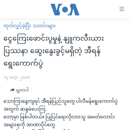
သုံး
ရ
လွယ်ကူ
ထုတ်လွှင့်ခဲ့ပြီး သတင်းများ
မူလစာမျက်နှာ
စေ
ငွေကြေးဖောင်းပွမှုနဲ့ နျူကလီးယား
မြန်မာ
သည့်
ပြဿနာ ဆွေးနွေးခွင့်မရှိတဲ့ အီရန်
ကမ္ဘာ့သတင်းများ
Link
ရွေးကောက်ပွဲ
ဗွီဒီယို
နိုင်ငံတကာ
များ
သတင်းလွတ်လပ်ခွင့်
အမေရိကန်
ပင်မ
၁၄ မတ္၊ ၂၀၀၈
ရပ်ဝန်းတခု လမ်းတခု အလွန်
တရုတ်
အကြောင်းအရာ
မျှဝေပါ
သို့
အင်္ဂလိပ်စာလေ့လာမယ်
အစ္စရေး-ပါလက်စတိုင်း
ကျော်
သောကြာနေ့ကျရင် အီရန်ပြည်သူတွေ ပါလီမန်ရွေးကောက်ပွဲ
အပတ်စဉ်ကဏ္ဍများ
အမေရိကန်သုံးအီဒီယံ
ကြည့်
အတွက် ဆန္ဒမဲပေးကြ
ရေဒီယိုနှင့်ရုပ်သံ အချက်အလက်များ
မကြေးမုံရဲ့ အင်္ဂလိပ်စာ
ရေဒီယို
ရန်
တော့မှာ ဖြစ်ပါတယ်။ ပြုပြင်ရေးလိုလားသူ အမတ်လောင်း
ပင်မ
ရေဒီယို/တီဗွီအစီအစဉ်
အများစုကို အာဏာပိုင်တွေ
ရုပ်ရှင်ထဲက အင်္ဂလိပ်စာ
တီဗွီ