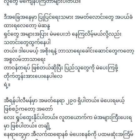
လူတွေ မကျေနပ်ကြတာများပါတယ်။
ဒီအခြေအနေမှာ ပြုပြင်ရေးသမား အမတ်လောင်းတွေ အပယ်ခံ
ထားရလေတော့ မဲဆန္ဒ
ရှင်တွေ အများအပြား မဲမပေးဘဲ နေကြလိမ့်မယ်လို့လည်း
သတင်းတွေထွက်နေပါ
တယ်။ ဒါပေမယ့် အစိုးရနဲ့ ဘာသာရေးခေါင်းဆောင်တွေကတော့
အစ္စလမ်ဘာသာရေး
တာဝန်တရပ် ဖြစ်တယ်ဆိုပြီး ပြည်သူတွေကို မဲပေးကြဖို့
တိုက်တွန်းအားပေးနေပါလေ
ရဲ့။
အီရန်ပါလီမန်မှာ အမတ်နေရာ ၂၉၀ ရှိပါတယ်။ မဲပေးရမယ့်
ဖြစ်စဉ်ကတော့ အတော်
လေး ရှုပ်ထွေးနိုင်ပါတယ်။ လူတယောက်က မဲအများကြီးပေးရ
မှာ ဖြစ်ပါတယ်။ တချို့
နေရာတွေမှာ အီလက်ထရောနစ် မဲပေးစနစ်ကို ပထမဆုံးအကြိမ်