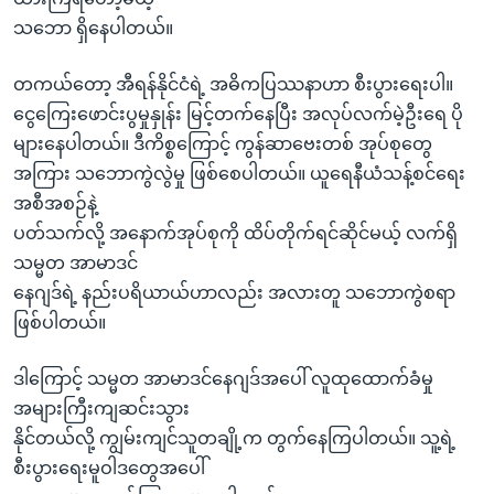
သဘော ရှိနေပါတယ်။
တကယ်တော့ အီရန်နိုင်ငံရဲ့ အဓိကပြဿနာဟာ စီးပွားရေးပါ။
ငွေကြေးဖောင်းပွမှုနှုန်း မြင့်တက်နေပြီး အလုပ်လက်မဲ့ဦးရေ ပို
များနေပါတယ်။ ဒီကိစ္စကြောင့် ကွန်ဆာဗေးတစ် အုပ်စုတွေ
အကြား သဘောကွဲလွဲမှု ဖြစ်စေပါတယ်။ ယူရေနီယံသန့်စင်ရေး
အစီအစဉ်နဲ့
ပတ်သက်လို့ အနောက်အုပ်စုကို ထိပ်တိုက်ရင်ဆိုင်မယ့် လက်ရှိ
သမ္မတ အာမာဒင်
နေဂျဒ်ရဲ့ နည်းပရိယာယ်ဟာလည်း အလားတူ သဘောကွဲစရာ
ဖြစ်ပါတယ်။
ဒါကြောင့် သမ္မတ အာမာဒင်နေဂျဒ်အပေါ် လူထုထောက်ခံမှု
အများကြီးကျဆင်းသွား
နိုင်တယ်လို့ ကျွမ်းကျင်သူတချို့က တွက်နေကြပါတယ်။ သူ့ရဲ့
စီးပွားရေးမူဝါဒတွေအပေါ်