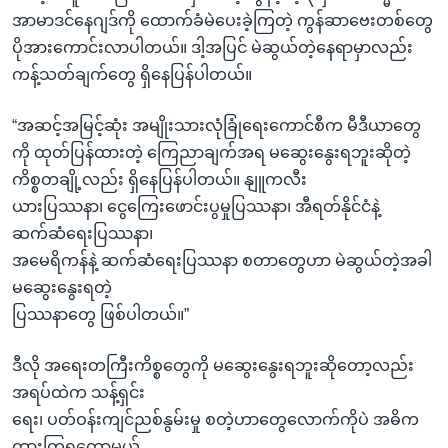
အာမာဒင်နေဂျဒ်ကို ထောက်ခံမဲပေးခဲ့ကြတဲ့ ကွန်ဆာဗေးတစ်တွေ
ပိုအားကောင်းလာပါတယ်။ ဒါ့အပြင် မဲဆွယ်တဲ့နေရာမှာလည်း
ကန့်သတ်ချက်တွေ ရှိနေပြန်ပါတယ်။
“အဆင့်အမြင့်ဆုံး အမျိုးသားလုံခြုံရေးကောင်စီက မီဒီယာတွေ
ကို ထုတ်ပြန်ထားတဲ့ ကြေညာချက်အရ မဆွေးနွေးရဘူးဆိုတဲ့
ကိစ္စတချို့လည်း ရှိနေပြန်ပါတယ်။ နျူကလီး
ယားပြဿနာ၊ ငွေကြေးဖောင်းပွမှုပြဿနာ၊ အီရတ်နိုင်ငံနဲ့
ဆက်ဆံရေးပြဿနာ၊
အမေရိကန်နဲ့ ဆက်ဆံရေးပြဿနာ စတာတွေဟာ မဲဆွယ်တဲ့အခါ
မဆွေးနွေးရတဲ့
ပြဿနာတွေ ဖြစ်ပါတယ်။”
ဒီလို အရေးတကြီးကိစ္စတွေကို မဆွေးနွေးရဘူးဆိုတော့လည်း
အရပ်ထဲက သန့်ရှင်း
ရေး၊ ပတ်ဝန်းကျင်ညစ်နွမ်းမှု စတဲ့ဟာတွေလောက်ကိုပဲ အဓိက
ထားကြရတော့မယ့်