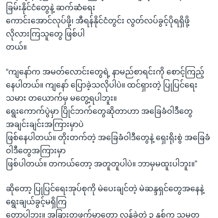
ခြမ်းနိုင်ငံတွေနဲ့ ဆက်ဆံရေး
ကောင်းအောင်လုပ်ဖို့၊ အီရန်နိုင်ငံတွင်း လွတ်လပ်ခွင့်ပိုရရှိဖို့
လိုလားကြသူတွေ ဖြစ်ပါ
တယ်။
“ကျနော်က အမတ်လောင်းတွေရဲ့ နာမည်စာရင်းကို စောင့်ကြည့်
နေပါတယ်။ ကျနော် ပြောခဲ့သလိုပါပဲ။ ထင်ရှားတဲ့ ပြုပြင်ရေး
သမား တယောက်မှ မတွေ့ရပါဘူး။
ရွေးကောက်ပွဲမှာ ပြိုင်ဘက်တွေဆိုတာဟာ အခြေခံဝါဒီတွေ
အချင်းချင်းအကြားမှာပဲ
ဖြစ်နေပါတယ်။ တိုးတက်တဲ့ အခြေခံဝါဒီတွေနဲ့ ရှေးရိုးစွဲ အခြေခံ
ဝါဒီတွေအကြားမှာ
ဖြစ်ပါတယ်။ တကယ်တော့ အတူတူပါပဲ။ ဘာမှမထူးပါဘူး။”
ဆိုတော့ ပြုပြင်ရေးအုပ်စုကို မဲပေးချင်တဲ့ မဲဆန္ဒရှင်တွေအနေနဲ့
ရွေးချယ်ခွင့်မရှိကြ
တော့ပါဘူး။ အခြားတဖက်မှာတော့ လွန်ခဲ့တဲ့ ၃ နှစ်က သမ္မတ