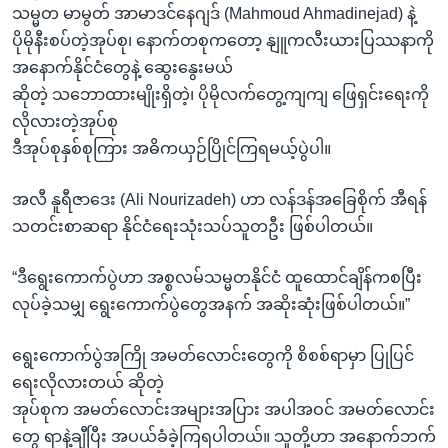
သမ္မတ မာမွတ် အာမာဒင်နေဂျဒ် (Mahmoud Ahmadinejad) နဲ့
ပိုမိုနီးစပ်တဲ့အုပ်စု၊ နောက်တစုကတော့ နျူကလီးယားပြဿနာကို
အနောက်နိုင်ငံတွေနဲ့ ဆွေးနွေးမယ်
ဆိုတဲ့ သဘောထားမျိုးရှိတဲ့၊ ပိုမိုလက်တွေ့ကျကျ ဖြေရှင်းရေးကို
လိုလားတဲ့အုပ်စု
ဒီအုပ်စုနှစ်စုကြား အဓိကယှဉ်ပြိုင်ကြရမယ့်ပွဲပါ။
အလီ နူရီဇာဒေး (Ali Nourizadeh) ဟာ လန်ဒန်အခြေစိုက် အီရန်
သတင်းစာဆရာ နိုင်ငံရေးသုံးသပ်သူတဦး ဖြစ်ပါတယ်။
“ဒီရွေးကောက်ပွဲဟာ အစ္စလမ်သမ္မတနိုင်ငံ ထူထောင်ချိန်ကစပြီး
လုပ်ခဲ့သမျှ ရွေးကောက်ပွဲတွေအနက် အဆိုးဆုံးဖြစ်ပါတယ်။”
ရွေးကောက်ပွဲအကြို အမတ်လောင်းတွေကို စိစစ်ရာမှာ ပြုပြင်
ရေးလိုလားတယ် ဆိုတဲ့
အုပ်စုက အမတ်လောင်းအများအပြား အပါအဝင် အမတ်လောင်း
တွေ ရာနဲ့ချီပြီး အပယ်ခံခဲ့ကြရပါတယ်။ သူတို့ဟာ အနောက်ဘက်