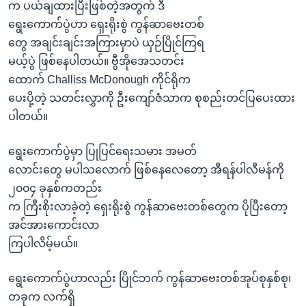
အ
က ပယ်ချထားပြီးဖြစ်တဲ့အတွက် ဒီ
သုတပဒေသာ အင်္ဂလိပ်စာ
ညွန်း
Learning English
ရွေးကောက်ပွဲဟာ ရှေးရိုးစွဲ ကွန်ဆာဗေးတစ်
စာမျက်နှာ
တွေ အချင်းချင်းအကြားမှာပဲ ယှဉ်ပြိုင်ကြရ
သို့
ဗွီအိုအေ လူမှုကွန်ယက်များ
မယ့်ပွဲ ဖြစ်နေပါတယ်။ ဗွီအိုအေသတင်း
ကျော်
ထောက် Challiss McDonough ကိုင်ရိုက
ကြည့်
ပေးပို့တဲ့ သတင်းလွှာကို ဦးကျော်ဇံသာက စုစည်းတင်ပြပေးထား
ရန်
ပါတယ်။
ဘာသာစကားများ
ရှာဖွေ
ရန်
ရွေးကောက်ပွဲမှာ ပြုပြင်ရေးသမား အမတ်
နေရာ
လောင်းတွေ မပါသလောက် ဖြစ်နေလေတော့ အီရန်ပါလီမန်ကို
သို့
၂၀၀၄ ခုနှစ်ကတည်း
ကျော်
က ကြီးစိုးလာခဲ့တဲ့ ရှေးရိုးစွဲ ကွန်ဆာဗေးတစ်တွေက ပိုပြီးတော့
ရန်
အင်အားကောင်းလာ
ကြပါလိမ့်မယ်။
ရွေးကောက်ပွဲဟာလည်း ပြိုင်ဘက် ကွန်ဆာဗေးတစ်အုပ်စုနှစ်စု၊
တခုက လက်ရှိ