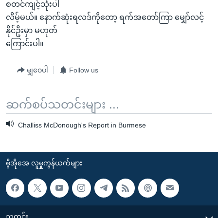
စတင်ကျင့်သုံးပါ
လိမ့်မယ်။ နောက်ဆုံးရလဒ်ကိုတော့ ရက်အတော်ကြာ မျှော်လင့်
နိုင်ဦးမှာ မဟုတ်
ကြောင်းပါ။
မျှဝေပါ
Follow us
ဆက်စပ်သတင်းများ ...
Challiss McDonough's Report in Burmese
ဗွီအိုအေ လူမှုကွန်ယက်များ
သတင်း