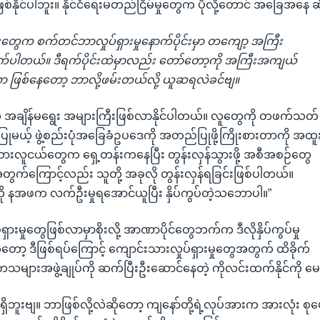
ြစ်နိုင်ပါဘူး။ နိုင်ငံရေးမတည်ငြိမ်မှုတွေက ပိုလို့တောင် အခြေအနေ 
ေက စက်တင်ဘာလှုပ်ရှားမှုနောက်ပိုင်းမှာ တကျော့ အကြီး
က်ပါတယ်။ ဒီရက်ပိုင်းထဲမှာလည်း တော်တော့ကို အကြီးအကျယ်
ာ ဖြစ်နေတော့ ဘာလို့ဖမ်းတယ်လို့ ယူဆရလဲခင်ဗျ။
ွေက အချိန်မရွေး အများကြီးဖြစ်လာနိုင်ပါတယ်။ လူတွေကို တဖက်သတ်
ျွန်ပြုမယ့် ဖွဲ့စည်းပုံအခြေခံဥပဒေကို အတည်ပြုဖို့ကြိုးစားတာကို အထူ
သားလူငယ်တွေက ရှေ့တန်းကနေပြီး တွန်းလှန်သွားဖို့ အစီအစဉ်တွေ
တွက်ကြောင့်လည်း သူတို့ အခုလို တွန်းလှန်ရခြင်းဖြစ်ပါတယ်။
ွေကို နအဖက လက်ဦးမှုရအောင်ယူပြီး နှိပ်ကွပ်တဲ့သဘောပါ။”
ှားမှုတွေဖြစ်လာမှာစိုးလို့ အာဏာပိုင်တွေဘက်က ဒီလိုနှိပ်ကွပ်မှု
ော့ ဒီဖြစ်ရပ်ကြောင့် ကျောင်းသားလှုပ်ရှားမှုတွေအတွက် ထိခိုက်
ကသများအဖွဲ့ချုပ်ကို ဆက်ပြီးဦးဆောင်နေတဲ့ ကိုလင်းထက်နိုင်ကို 
မရှိဘူးဗျ။ ဘာဖြစ်လို့လဲဆိုတော့ ကျနော်တို့ရဲ့လုပ်အားက အားလုံး စု