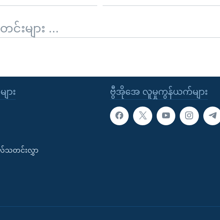
်းများ ...
ုများ
ဗွီအိုအေ လူမှုကွန်ယက်များ
းလ်သတင်းလွှာ