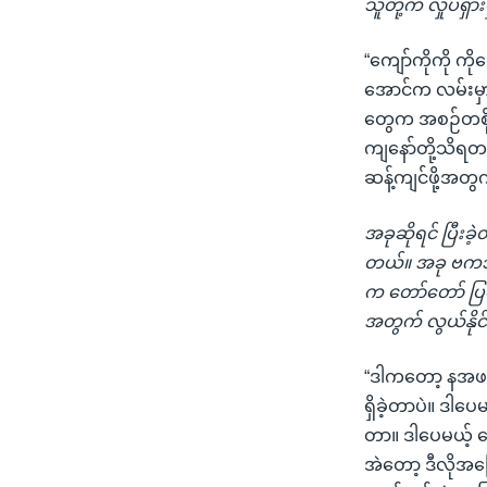
သူတို့က လှုပ်ရ
“ကျော်ကိုကို ကိ
အောင်က လမ်းမှာ
တွေက အစဉ်တစို
ကျနော်တို့သိရတယ
ဆန့်ကျင်ဖို့အတ
အခုဆိုရင် ပြီးခ
တယ်။ အခု ဗကသ
က တော်တော် ပြင်
အတွက် လွယ်နို
“ဒါကတော့ နအဖ၊ န
ရှိခဲ့တာပဲ။ ဒါပေ
တာ။ ဒါပေမယ့် ကျ
အဲတော့ ဒီလိုအခြ