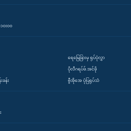
၀-၁၀း၀၀
ရေမြေခြားမှ ရုပ်ပုံလွှာ
ပိုလီဂရပ်ဖ်.အင်ဖို
်းခန်း
ဗွီအိုအေ ပုံပြရုပ်သံ
း