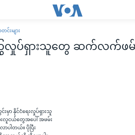
း သတင်းများ
လှုပ်ရှားသူတွေ ဆက်လက်ဖမ်
းမှာ နိုင်ငံရေးလှုပ်ရှားသူ
ားလူငယ်တွေအပေါ် အဖမ်း
လာပါတယ်။ ပိုပြီး