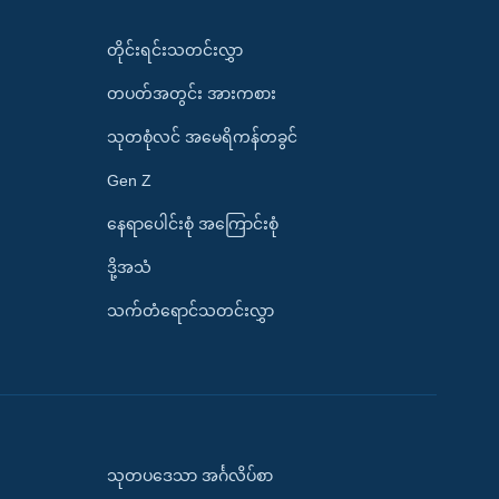
တိုင်းရင်းသတင်းလွှာ
တပတ်အတွင်း အားကစား
သုတစုံလင် အမေရိကန်တခွင်
Gen Z
နေရာပေါင်းစုံ အကြောင်းစုံ
ဒို့အသံ
သက်တံရောင်သတင်းလွှာ
သုတပဒေသာ အင်္ဂလိပ်စာ