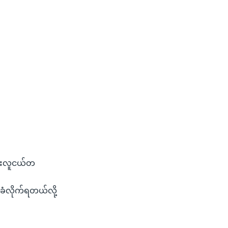
်
သားလူငယ်တ
ံလိုက်ရတယ်လို့