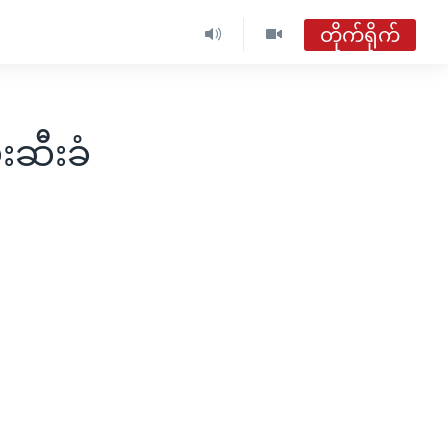
တိုက်ရိုက်
ဗွီအိုအေ မြန်မာနံနက်ခင်း
တိုက်ရိုက်ထုတ်လွှင့်မှု
းဆီးခံ
အစီအစဉ်များ
ဗွီအိုအေ မြန်မာနံနက်ခင်း
ရေဒီယိုတိုက်ရိုက်နားဆင်ရန်