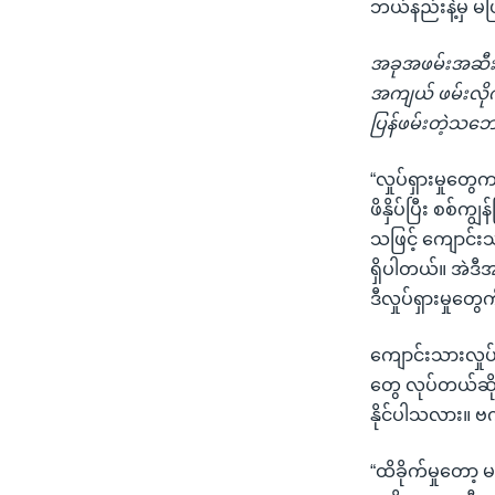
ဘယ်နည်းနဲ့မှ မဖ
အခုအဖမ်းအဆီးတွ
အကျယ် ဖမ်းလို
ပြန်ဖမ်းတဲ့သဘေ
“လှုပ်ရှားမှုတ
ဖိနှိပ်ပြီး စစ်က
သဖြင့် ကျောင်း
ရှိပါတယ်။ အဲဒီအ
ဒီလှုပ်ရှားမှုတ
ကျောင်းသားလှုပ်ရ
တွေ လုပ်တယ်ဆိုတ
နိုင်ပါသလား။ ဗ
“ထိခိုက်မှုတော့ 