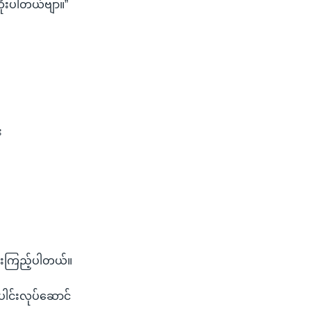
ဆိုးပါတယ်ဗျာ။”
း
မေးကြည့်ပါတယ်။
ပေါင်းလုပ်ဆောင်