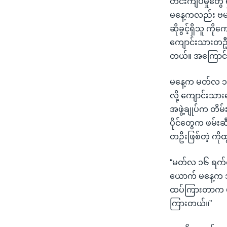
တင်းကျပ်မှုတွေ 
သုတပဒေသာ အင်္ဂလိပ်စာ
အ
မနေ့ကလည်း ဗမာနိ
ညွန်း
ဆိုခွင့်ရှိသူ ကိုက
စာမျက်နှာ
ကျောင်းသားတဦးတိ
သို့
တယ်။ အကြောင်း
ကျော်
ကြည့်
မနေ့က မတ်လ ၁၆
ရန်
လို့ ကျောင်းသာ
ရှာဖွေ
အဖွဲ့ချုပ်က တိမ
ရန်
ပိုင်တွေက ဖမ်း
နေရာ
တဦးဖြစ်တဲ့ ကိုထ
သို့
ကျော်
“မတ်လ ၁၆ ရက်န
ရန်
ယောက် မနေ့က အဖ
ထပ်ကြားတာက မန
ကြားတယ်။”