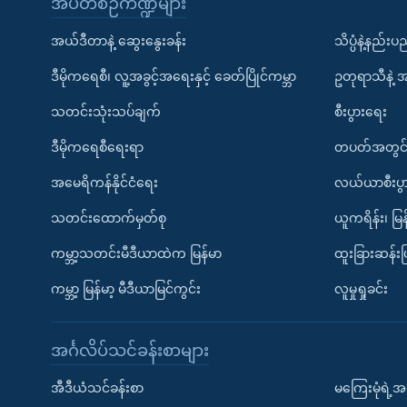
အပတ်စဉ်ကဏ္ဍများ
အယ်ဒီတာနဲ့ ဆွေးနွေးခန်း
သိပ္ပံနဲ့နည်း
ဒီမိုကရေစီ၊ လူ့အခွင့်အရေးနှင့် ခေတ်ပြိုင်ကမ္ဘာ
ဥတုရာသီနဲ့ 
သတင်းသုံးသပ်ချက်
စီးပွားရေး
ဒီမိုကရေစီရေးရာ
တပတ်အတွင်
အမေရိကန်နိုင်ငံရေး
လယ်ယာစီးပွ
သတင်းထောက်မှတ်စု
ယူကရိန်း၊ မြန
ကမ္ဘာ့သတင်းမီဒီယာထဲက မြန်မာ
ထူးခြားဆန်း
ကမ္ဘာ့ မြန်မာ့ မီဒီယာမြင်ကွင်း
လူမှုရှုခင်း
အင်္ဂလိပ်သင်ခန်းစာများ
အီဒီယံသင်ခန်းစာ
မကြေးမုံရဲ့အင