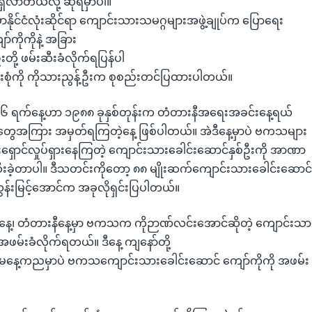
ရှိလာတယ်လို့ ဆိုရမှာပါ။
ုင်ငံလုံးဆိုင်ရာ ကျောင်းသားသမဂ္ဂများအဖွဲ့ချုပ်က ပြောရေး
ျော်ကိုကိုနဲ့ အခြား
ု့ ဖမ်းဆီးခံလိုက်ရပြန်ပါ
စုံကို ကိုသားညွန့်ဦးက စုစည်းတင်ပြထားပါတယ်။
 ရက်နေ့ဟာ ၁၉၈၈ ခုနှစ်တုန်းက တံတားနီအရေးအခင်းနေ့ရယ်
းတွေအကြား အမှတ်ရကြတဲ့နေ့ ဖြစ်ပါတယ်။ အဲဒီနေ့မှာပဲ ဗကသများ
်းရှောင်လှုပ်ရှားနေကြတဲ့ ကျောင်းသားခေါင်းဆောင်နှစ်ဦးကို အာဏာ
ဆီးခဲ့တာပါ။ ဒီသတင်းကိုတော့ ၈၈ မျိုးဆက်ကျောင်းသားခေါင်းဆောင
ွန်းမြင့်အောင်က အခုလိုရှင်းပြပါတယ်။
ေ့၊ တံတားနီနေ့မှာ ဗကသက ကိုဉာဏ်လင်းအောင်ဆိုတဲ့ ကျောင်း
မ်းခံလိုက်ရတယ်။ ဒီနေ့ ကျနော်တို့
ေ့ကညမှာပဲ ဗကသကျောင်းသားခေါင်းဆောင် ကျော်ကိုကို အဖမ်း ခ