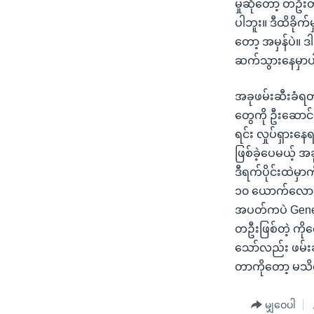
မှုဆိုတော့ တဦးတ
ပါဘူး။ ဒီထိခိုက
တော့ အမှန်ပဲ။ ဒ
ဆက်သွားနေမှာပ
အခုဖမ်းဆီးခံရတဲ့
တွေကို ဦးဆောင်ပ
ရင်း လှုပ်ရှားနေ
ဖြစ်ခဲ့ပေမယ့် 
ဒီရက်ပိုင်းထဲမှ
၁၀ ယောက်လောက်က
အပတ်ကပဲ Gene
တဦးဖြစ်တဲ့ ကို
သော်လည်း ဖမ်းဆ
တာကိုတော့ မသ
မျှဝေပါ