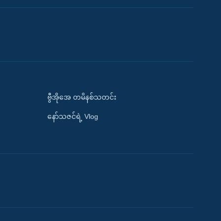
ဗွီအိုအေ တမိနစ်သတင်း
နော်သဇင်ရဲ့ Vlog