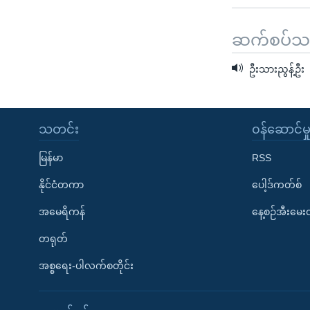
ဆက်စပ်သတင
ဦးသားညွန့်ဦး
သတင်း
၀န်ဆောင်မှ
မြန်မာ
RSS
နိုင်ငံတကာ
ပေါ့ဒ်ကတ်စ်
အမေရိကန်
နေ့စဉ်အီးမေ
တရုတ်
အစ္စရေး-ပါလက်စတိုင်း