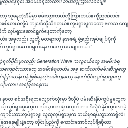
ှားမှုလုပ်နေရင်း အဖမ်းခံရတာလား၊ ဘယ်လိုကြားလဲခင်ဗျ။
ုတော့ သူနေတဲ့အိမ်မှာ ဖမ်းသွားတယ်လို့ကြားတယ်။ ကိုဉာဏ်လင်း
ဖမ်းတယ်လို့ပဲ ကျနော်တို့သိရတယ်။ လှုပ်ရှားမှုကတော့ ဗကသ ကျ
က် လှုပ်ရှားဆောင်ရွက်နေတာကိုတော့
်။ အခုလည်း သူတို့ မတရားတဲ့ နအဖရဲ့ ဖွဲ့စည်းအုပ်ချုပ်ပုံကို
ွက် လှုပ်ရှားဆောင်ရွက်နေတာတော့ သေချာတယ်။”
ဲ့တဲ့ရက်ပိုင်းမှာလည်း Generation Wave ကလူငယ်တွေ အဖမ်းခံရ
ကျောင်းသားတွေ အဖမ်းခံရတယ်။ အခု ဆက်လက်ဖမ်းဆီးမှုတွေ
းပြင်းထန်ထန် ဖြစ်နေတဲ့အခါကျတော့ နောက်ပိုင်းလှုပ်ရှားမှုတွေ
င်ပါ့မလား၊ အခြေအနေက။
ဝတ စစ်အစိုးရတလျှောက်လုံးမှာ ဒီလိုပဲ ဖမ်းဆီးနှိပ်ကွပ်မှုတွေက
မယ့် လှုပ်ရှားမှုတွေက ရပ်သွားတာမှ မဟုတ်တာ။ ဒီလိုပဲ နှိပ်ကွပ်လာခဲ့
ောင်းသားလှုပ်ရှားမှု၊ လူထုလှုပ်ရှားမှုက ဘယ်မှာရပ်သွားတာရှိလဲ။
ေအနေမျိုးနဲ့တော့ တိုင်းပြည်ကို ကောင်းအောင်လုပ်ဖို့ဆိုတာ