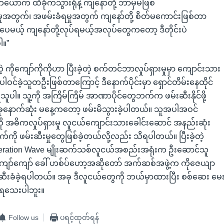
ယောက် ထိခိုက်သွားရုံနဲ့ ကျနော်တို့ ဘာမှမဖြစ်
်မှုအတွက်၊ အဖမ်းခံရမှုအတွက် ကျနော်တို့ စိတ်မကောင်းဖြစ်တာ
ါပေမယ့် ကျနော်တို့လုပ်ရမယ့်အလုပ်တွေကတော့ ဒီတိုင်းပဲ
ါ။”
 ကိုကျော်ကိုကိုဟာ ပြီးခဲ့တဲ့ စက်တင်ဘာလှုပ်ရှားမှုမှာ ကျောင်းသား
ါဝင်ခဲ့သူတဦးဖြစ်တာကြောင့် ဒီနောက်ပိုင်းမှာ ရှောင်တိမ်းနေထိုင်
ရသူပါ။ သူ့ကို အကြိမ်ကြိမ် အာဏာပိုင်တွေဘက်က ဖမ်းဆီးနိုင်ဖို့
အခုနောက်ဆုံး မနေ့ကတော့ ဖမ်းမိသွားခဲ့ပါတယ်။ သူအပါအဝင်
ာကို အဓိကလှုပ်ရှားမှု လူငယ်ကျောင်းသားခေါင်းဆောင် အနည်းဆုံး
ို ဖမ်းဆီးမှုတွေဖြစ်ခဲ့တယ်လို့လည်း သိရပါတယ်။ ပြီးခဲ့တဲ့
ration Wave မျိုးဆက်သစ်လူငယ်အစည်းအရုံးက ဦးဆောင်သူ
ကျော်ကျော် ခေါ် ဟစ်ပ်ဟော့အဆိုတော် အက်ဆစ်အဖွဲ့က ကိုဇေယျာ
ီးခံခဲ့ရပါတယ်။ အခု ဒီလူငယ်တွေကို ဘယ်မှာထားပြီး စစ်ဆေး မေ
ိရသေးပါဘူး။
Follow us
ပရင့်ထုတ်ရန်