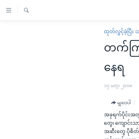
သုံး
ရ
ရှာဖွေ
လွယ်ကူ
မူလစာမျက်နှာ
ထုတ်လွှင့်ခဲ့ပြီ
ရ
စေ
မြန်မာ
လာ
တက်ကြွ
သည့်
ဒ်
ကမ္ဘာ့သတင်းများ
Link
ဗွီဒီယို
နိုင်ငံတကာ
နေရ
များ
သတင်းလွတ်လပ်ခွင့်
အမေရိကန်
ပင်မ
ရပ်ဝန်းတခု လမ်းတခု အလွန်
တရုတ်
၁၇ မတ္၊ ၂၀၀၈
အကြောင်းအရာ
အင်္ဂလိပ်စာလေ့လာမယ်
အစ္စရေး-ပါလက်စတိုင်း
သို့
မျှဝေပါ
အပတ်စဉ်ကဏ္ဍများ
အမေရိကန်သုံးအီဒီယံ
ကျော်
အခုရက်ပိုင်းအတွင်
ကြည့်
ရေဒီယိုနှင့်ရုပ်သံ အချက်အလက်များ
မကြေးမုံရဲ့ အင်္ဂလိပ်စာ
ရေဒီယို
တွေ၊ ကျောင်းသ
ရန်
ရေဒီယို/တီဗွီအစီအစဉ်
ရုပ်ရှင်ထဲက အင်္ဂလိပ်စာ
တီဗွီ
အဆီးတွေ ပိုစိတ်
ပင်မ