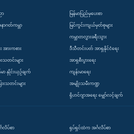
ပညာ
မြန်မာပြည်မှပေးစာ
အနာဂတ်ကမ္ဘာ
မြင်ကွင်းကျယ်မှတ်စုများ
ကမ္ဘာတလွှားခရီးသွား
း အားကစား
ဒီသီတင်းပတ် အာရှနိုင်ငံရေး
ားသတင်းများ
အာရှစီးပွားရေး
်မာ နှိုင်းယှဉ်ချက်
ကျန်းမာရေး
ပြားသတင်းများ
အမျိုးသမီးကဏ္ဍ
ရိုဟင်ဂျာအရေး မျှော်လင့်ချက်
်္ဂလိပ်စာ
ရုပ်ရှင်ထဲက အင်္ဂလိပ်စာ