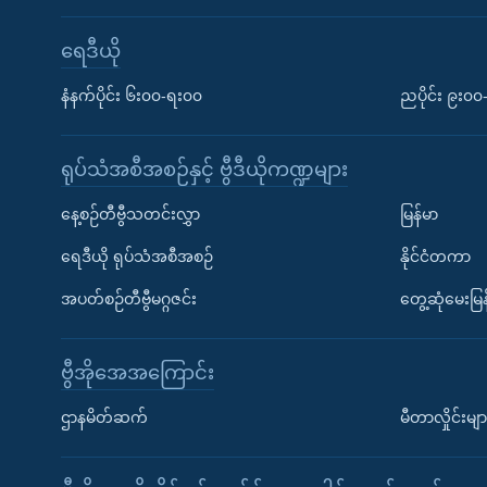
ရေဒီယို
နံနက်ပိုင်း ၆း၀၀-ရး၀၀
ညပိုင်း ၉း၀
ရုပ်သံအစီအစဉ်နှင့် ဗွီဒီယိုကဏ္ဍများ
နေ့စဉ်တီဗွီသတင်းလွှာ
မြန်မာ
ရေဒီယို ရုပ်သံအစီအစဉ်
နိုင်ငံတကာ
အပတ်စဉ်တီဗွီမဂ္ဂဇင်း
တွေ့ဆုံမေးမြန
ဗွီအိုအေအကြောင်း
ဌာနမိတ်ဆက်
မီတာလှိုင်းမျာ