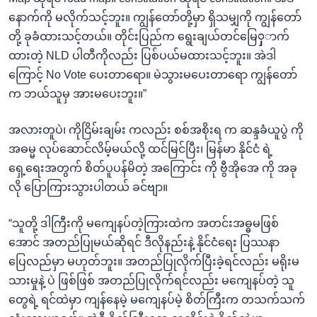
နောက်ကို မလိုက်သင့်ဘူး။ ကျွန်တော်တို့မှာ ရှိသမျှကို ကျွန်တော်
တို့ ခုခံထားသင့်တယ်။ တိုင်းပြည်က ရွေးချယ်တင်မြေ
ှ
ာက်
ထားတဲ့ NLD ပါတီကိုလည်း ပြစ်ပယ်မထားသင့်ဘူး။ အဲဒါ
ကြောင့် No Vote ပေးတာရော။ မဲသွားမပေးတာရော ကျွန်တော်
က ဘယ်သူမှ အားမပေးဘူး။”
အလားတူပဲ၊ ကိုငြိမ်းချမ်း ကလည်း စစ်အစိုးရ က ဆန္ဒခံယူပွဲ ကို
အဓမ္မ လုပ်ဆောင်လိမ့်မယ်လို့ ထင်မြင်ပြီး၊ မြန်မာ နိုင်ငံ ရဲ့
ရှေ့ရေးအတွက် စိတ်ပူပန်မိတဲ့ အကြောင်း ကို ဗွီအိုအေ ကို အခု
လို ပြောကြားသွားပါတယ် ခင်ဗျာ။
“သူတို့ ဒါကြီးကို မကျေနပ်တဲ့ကြားထဲက အတင်းအဓ္ဓမဖြစ်
အောင် အတည်ပြုမယ်ဆိုရင် ဒီလိုနည်းနဲ့ နိုင်ငံရေး ပြဿနာ
ပြေလည်မှာ မဟုတ်ဘူး။ အတည်ပြုလိုက်ပြီးခဲ့ရင်လည်း မရိုးမ
သားမှုနဲ့ ပဲ ဖြစ်ဖြစ် အတည်ပြုလိုက်ရင်လည်း မကျေနပ်တဲ့ သူ
တွေရဲ့ ရင်ထဲမှာ ကျန်နေမဲ့ မကျေနပ်မဲ့ စိတ်ကြီးက တသက်သက်