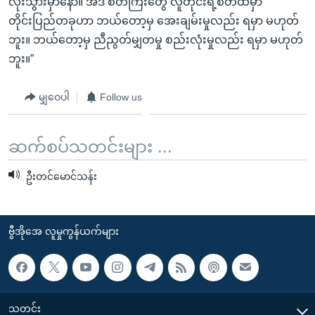
လုံးသွားမှာနော်။ အဲဒီ စိတ်ကြီးတွေ လူတိုင်းရဲ့စိတ်ထဲမှာ
တိုင်းပြည်တခုဟာ ဘယ်တော့မှ အေးချမ်းမှုလည်း ရမှာ မဟုတ်
ဘူး။ ဘယ်တော့မှ ညီညွတ်မျှတမှု စည်းလုံးမှုလည်း ရမှာ မဟုတ်
ဘူး။”
မျှဝေပါ
Follow us
ဆက်စပ်သတင်းများ ...
ဦးတင်မောင်သန်း
ဗွီအိုအေ လူမှုကွန်ယက်များ
သတင်း