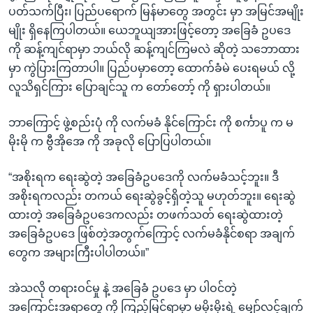
အ
ပတ်သက်ပြီး၊ ပြည်ပရောက် မြန်မာတွေ အတွင်း မှာ အမြင်အမျိုး
သုတပဒေသာ အင်္ဂလိပ်စာ
ညွန်း
Learning English
မျိုး ရှိနေကြပါတယ်။ ယေဘူယျအားဖြင့်တော့ အခြေခံ ဥပဒေ
စာမျက်နှာ
ကို ဆန့်ကျင်ရာမှာ ဘယ်လို ဆန့်ကျင်ကြမလဲ ဆိုတဲ့ သဘောထား
သို့
ဗွီအိုအေ လူမှုကွန်ယက်များ
မှာ ကွဲပြားကြတာပါ။ ပြည်ပမှာတော့ ထောက်ခံမဲ ပေးရမယ် လို့
ကျော်
လူသိရှင်ကြား ပြောချင်သူ က တော်တော့် ကို ရှားပါတယ်။
ကြည့်
ရန်
ဘာကြောင့် ဖွဲ့စည်းပုံ ကို လက်မခံ နိုင်ကြောင်း ကို စင်္ကာပူ က မ
ဘာသာစကားများ
ရှာဖွေ
မိုးမို က ဗွီအိုအေ ကို အခုလို ပြောပြပါတယ်။
ရန်
နေရာ
“အစိုးရက ရေးဆွဲတဲ့ အခြေခံဥပဒေကို လက်မခံသင့်ဘူး။ ဒီ
သို့
အစိုးရကလည်း တကယ် ရေးဆွဲခွင့်ရှိတဲ့သူ မဟုတ်ဘူး။ ရေးဆွဲ
ကျော်
ထားတဲ့ အခြေခံဥပဒေကလည်း တဖက်သတ် ရေးဆွဲထားတဲ့
ရန်
အခြေခံဥပဒေ ဖြစ်တဲ့အတွက်ကြောင့် လက်မခံနိုင်စရာ အချက်
တွေက အများကြီးပါပါတယ်။”
အဲသလို တရားဝင်မှု နဲ့ အခြေခံ ဥပဒေ မှာ ပါဝင်တဲ့
အကြောင်းအရာတွေ ကို ကြည့်မြင်ရာမှာ မမိုးမိုးရဲ့ မျှော်လင့်ချက်