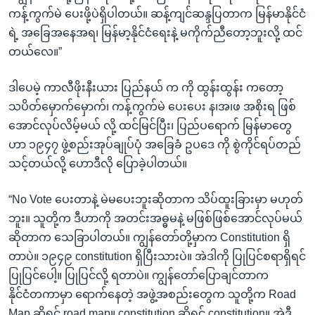
ကန့်ကွက်မဲ ပေးဖို့ပဲရှိပါတယ်။ ဆန့်ကျင်ဆန္ဒပြတာက မြန်မာနိုင်ငံ
ရဲ့ အခြေအနေအရ၊ မြန်မာ့နိုင်ငံရေးနဲ့ မကိုက်ညီတော့ဘူးလို့ ထင်
တယ်လေ။”
ဒါပေမဲ့ ကာလီဖိုးနီးယား ပြည်နယ် က ကို ထွန်းထွန်း ကတော့
သပိတ်မှောက်မှောက်၊ ကန့်ကွက်မဲ ပေးပေး န၊အ၊ဖ အစိုးရ ဖြစ်
အောင်လုပ်လိမ့်မယ် လို့ ထင်မြင်ပြီး၊ ပြည်ပရောက် မြန်မာတွေ
ဟာ ၁၉၄၇ ဖွဲ့စည်းအုပ်ချုပ်ပုံ အခြေခံ ဥပဒေ ကို စွဲကိုင်ရပ်တည်
သင့်တယ်လို့ ဟောဒီလို ပြောခဲ့ပါတယ်။
“No Vote ပေးတာနဲ့ မဲမပေးဘူးဆိုတာက သိပ်ထူးခြားမှာ မဟုတ်
ဘူး။ သူတို့က ဒီဟာကို အတင်းအဓ္ဓမနဲ့ မဖြစ်ဖြစ်အောင်လုပ်မယ်
ဆိုတာက သေခြာပါတယ်။ ကျွန်တော်တို့မှာက Constitution ရှိ
တာပဲ။ ၁၉၄၉ constitution ရှိပြီးသားပဲ။ အဲဒါကို ပြုပြင်စရာရှိရင်
ပြုပြင်ပေါ့။ ပြုပြင်လို့ ရတာပဲ။ ကျွန်တော်ပြောချင်တာက
နိုင်ငံတကာမှာ ရောက်နေတဲ့ အဖွဲ့အစည်းတွေက သူတို့က Road
Map ဆိုရင် road map။ constitution ဆိုရင် constitution။ အဲဒီ