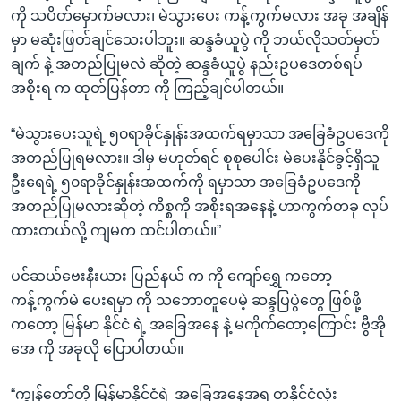
ကို သပိတ်မှောက်မလား၊ မဲသွားပေး ကန့်ကွက်မလား အခု အချိန်
မှာ မဆုံးဖြတ်ချင်သေးပါဘူး။ ဆန္ဒခံယူပွဲ ကို ဘယ်လိုသတ်မှတ်
ချက် နဲ့ အတည်ပြုမလဲ ဆိုတဲ့ ဆန္ဒခံယူပွဲ နည်းဥပဒေတစ်ရပ်
အစိုးရ က ထုတ်ပြန်တာ ကို ကြည့်ချင်ပါတယ်။
“မဲသွားပေးသူရဲ့ ၅၀ရာခိုင်နှုန်းအထက်ရမှာသာ အခြေခံဥပဒေကို
အတည်ပြုရမလား။ ဒါမှ မဟုတ်ရင် စုစုပေါင်း မဲပေးနိုင်ခွင့်ရှိသူ
ဦးရေရဲ့ ၅၀ရာခိုင်နှုန်းအထက်ကို ရမှာသာ အခြေခံဥပဒေကို
အတည်ပြုမလားဆိုတဲ့ ကိစ္စကို အစိုးရအနေနဲ့ ဟာကွက်တခု လုပ်
ထားတယ်လို့ ကျမက ထင်ပါတယ်။”
ပင်ဆယ်ဗေးနီးယား ပြည်နယ် က ကို ကျော်ရွှေ ကတော့
ကန့်ကွက်မဲ ပေးရမှာ ကို သဘောတူပေမဲ့ ဆန္ဒပြပွဲတွေ ဖြစ်ဖို့
ကတော့ မြန်မာ နိုင်ငံ ရဲ့ အခြေအနေ နဲ့ မကိုက်တော့ကြောင်း ဗွီအို
အေ ကို အခုလို ပြောပါတယ်။
“ကျွန်တော်တို့ မြန်မာနိုင်ငံရဲ့ အခြေအနေအရ တနိုင်ငံလုံး