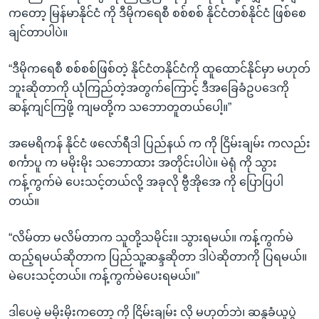
ကတော့ မြန်မာနိုင်ငံ ကို ဒီမိုကရေစီ စစ်စစ် နိုင်ငံတစ်နိုင်ငံ ဖြစ်စေ
ချင်တာပါပဲ။
“ဒီမိုကရေစီ စစ်စစ်ဖြစ်တဲ့ နိုင်ငံတနိုင်ငံကို ထူထောင်နိုင်မှာ မဟုတ်
ဘူးဆိုတာကို ယုံကြည်တဲ့အတွက်ကြောင့် ဒီအခြေခံဥပဒေကို
ဆန့်ကျင်ကြဖို့ ကျမတို့က သဘောတူတယ်ပေါ့။”
အမေရိကန် နိုင်ငံ ဖလော်ရီဒါ ပြည်နယ် က ကို ငြိမ်းချမ်း ကလည်း
စင်္ကာပူ က မမိုးမိုး သဘောထား အတိုင်းပါပဲ။ မဲရုံ ကို သွား
ကန့်ကွက်မဲ ပေးသင့်တယ်လို့ အခုလို ဗွီအိုအေ ကို ပြောပြပါ
တယ်။
“လိမ်တာ မလိမ်တာက သူတို့သမိုင်း။ သွားရမယ်။ ကန့်ကွက်မဲ
ထည့်ရမယ်ဆိုတာက ပြည်သူ့ဆန္ဒဆိုတာ ဒါပဲဆိုတာကို ပြရမယ်။
မဲပေးသင့်တယ်။ ကန့်ကွက်မဲပေးရမယ်။”
ဒါပေမဲ့ မမိုးမိုးကတော့ ကို ငြိမ်းချမ်း လို မဟုတ်ဘဲ၊ ဆန္ဒခံယူပွဲ