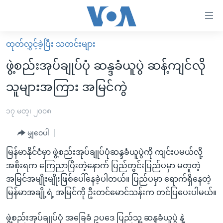
သုံး
ရ
လွယ်ကူ
ထုတ်လွှင့်ခဲ့ပြီး သတင်းများ
မူလစာမျက်နှာ
စေ
ဖွဲ့စည်းအုပ်ချုပ်ပုံ ဆန္ဒခံယူပွဲ ဆန့်ကျင်လို
မြန်မာ
သည့်
သူများအကြား အမြင်ကွဲ
ကမ္ဘာ့သတင်းများ
Link
ဗွီဒီယို
နိုင်ငံတကာ
၁၇ မတ္၊ ၂၀၀၈
များ
သတင်းလွတ်လပ်ခွင့်
အမေရိကန်
ပင်မ
မျှဝေပါ
ရပ်ဝန်းတခု လမ်းတခု အလွန်
တရုတ်
အကြောင်းအရာ
မြန်မာနိုင်ငံမှာ ဖွဲ့စည်းအုပ်ချုပ်ပုံဆန္ဒခံယူပွဲကို ကျင်းပမယ်လို့
သို့
အင်္ဂလိပ်စာလေ့လာမယ်
အစ္စရေး-ပါလက်စတိုင်း
အစိုးရက ကြေညာပြီးတဲ့နောက် ပြည်တွင်းပြည်ပမှာ မတူတဲ့
ကျော်
အပတ်စဉ်ကဏ္ဍများ
အမေရိကန်သုံးအီဒီယံ
အမြင်အမျိုးမျိုးဖြစ်ပေါ်နေခဲ့ပါတယ်။ ပြည်ပမှာ ရောက်ရှိနေတဲ့
ကြည့်
မြန်မာအချို့ရဲ့ အမြင်ကို ဦးတင်မောင်သန်းက တင်ပြပေးပါမယ်။
ရေဒီယိုနှင့်ရုပ်သံ အချက်အလက်များ
မကြေးမုံရဲ့ အင်္ဂလိပ်စာ
ရေဒီယို
ရန်
ပင်မ
ရေဒီယို/တီဗွီအစီအစဉ်
ရုပ်ရှင်ထဲက အင်္ဂလိပ်စာ
တီဗွီ
ဖွဲ့စည်းအုပ်ချုပ်ပုံ အခြေခံ ဥပဒေ ပြည်သူ့ ဆန္ဒခံယူပွဲ နဲ့