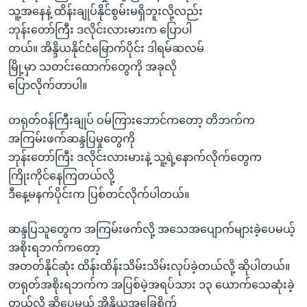
အ
သူ့အနေနဲ့ ထိန်းချုပ်နိုင်စွမ်းမရှိဘူးလို့လည်း
သုတပဒေသာ အင်္ဂလိပ်စာ
ညွန်း
Learning English
ဘုန်းတော်ကြီး ဒလိုင်းလားမားက ပြောပါ
စာမျက်နှာ
တယ်။ အိန္ဒိယနိုင်ငံမြောက်ပိုင်း ဒါရမ်ဆလမ်
သို့
ဗွီအိုအေ လူမှုကွန်ယက်များ
မြို့မှာ သတင်းထောက်တွေကို အခုလို
ကျော်
ပြောလိုက်တာပါ။
ကြည့်
ရန်
တရုတ်ဝန်ကြီးချုပ် ဝမ်ကြားဘောင်ကတော့ တိဘက်က
ဘာသာစကားများ
ရှာဖွေ
အကြမ်းဖက်ဆန္ဒပြမှုတွေကို
ရန်
ဘုန်းတော်ကြီး ဒလိုင်းလားမားနဲ့ သူ့ရဲ့နောက်လိုက်တွေက
နေရာ
ကြိုးကိုင်နေကြတယ်လို့
သို့
ဒီနေ့မနက်ပိုင်းက ပြစ်တင်လိုက်ပါတယ်။
ကျော်
ရန်
ဆန္ဒပြသူတွေက အကြမ်းဖက်လို့ အသေအပျောက်များခဲ့ပေမယ့်
အစိုးရဘက်ကတော့
အတတ်နိုင်ဆုံး ထိန်းထိန်းသိမ်းသိမ်းလုပ်ခဲ့တယ်လို့ ဆိုပါတယ်။
တရုတ်အစိုးရဘက်က အပြစ်မဲ့အရပ်သား ၁၃ ယောက်သေဆုံးခဲ့
တယ်လို့ ဆိုပေမယ့် အိန္ဒိယအခြေစိုက်