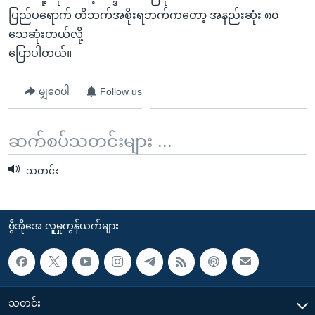
ပြည်ပရောက် တိဘက်အစိုးရဘက်ကတော့ အနည်းဆုံး ၈၀
သေဆုံးတယ်လို့
ပြောပါတယ်။
မျှဝေပါ
Follow us
ဆက်စပ်သတင်းများ ...
သတင်း
ဗွီအိုအေ လူမှုကွန်ယက်များ
သတင်း