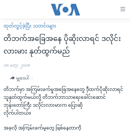
သုံး
ရ
လွယ်ကူ
ထုတ်လွှင့်ခဲ့ပြီး သတင်းများ
မူလစာမျက်နှာ
စေ
တိဘက်အခြေအနေ ပိုဆိုးလာရင် ဒလိုင်း
မြန်မာ
သည့်
လားမား နုတ်ထွက်မည်
ကမ္ဘာ့သတင်းများ
Link
ဗွီဒီယို
နိုင်ငံတကာ
၁၈ မတ္၊ ၂၀၀၈
များ
သတင်းလွတ်လပ်ခွင့်
အမေရိကန်
ပင်မ
မျှဝေပါ
ရပ်ဝန်းတခု လမ်းတခု အလွန်
တရုတ်
အကြောင်းအရာ
တိဘက်မှာ အကြမ်းဖက်မှုအခြေအနေတွေ ဒီ့ထက်ပိုဆိုးလာရင်
သို့
အင်္ဂလိပ်စာလေ့လာမယ်
အစ္စရေး-ပါလက်စတိုင်း
သူနုတ်ထွက်မယ်လို့ တိဘက်ဘာသာရေးခေါင်းဆောင်
ကျော်
အပတ်စဉ်ကဏ္ဍများ
အမေရိကန်သုံးအီဒီယံ
ဘုန်းတော်ကြီး ဒလိုင်းလားမားက ပြောဆို
ကြည့်
လိုက်ပါတယ်။
ရေဒီယိုနှင့်ရုပ်သံ အချက်အလက်များ
မကြေးမုံရဲ့ အင်္ဂလိပ်စာ
ရေဒီယို
ရန်
ပင်မ
ရေဒီယို/တီဗွီအစီအစဉ်
ရုပ်ရှင်ထဲက အင်္ဂလိပ်စာ
တီဗွီ
အခုလို အကြမ်းဖက်မှုတွေ ဖြစ်နေတာကို