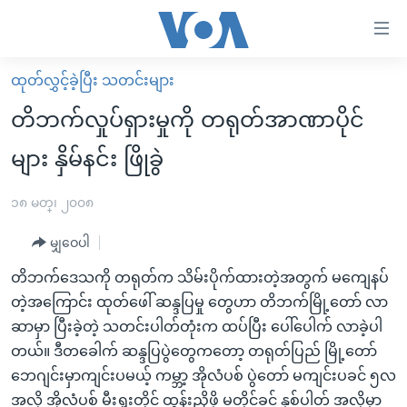
သုံး
ရ
လွယ်ကူ
ထုတ်လွှင့်ခဲ့ပြီး သတင်းများ
မူလစာမျက်နှာ
စေ
တိဘက်လှုပ်ရှားမှုကို တရုတ်အာဏာပိုင်
မြန်မာ
သည့်
များ နှိမ်နင်း ဖြိုခွဲ
ကမ္ဘာ့သတင်းများ
Link
ဗွီဒီယို
နိုင်ငံတကာ
၁၈ မတ္၊ ၂၀၀၈
များ
သတင်းလွတ်လပ်ခွင့်
အမေရိကန်
ပင်မ
မျှဝေပါ
ရပ်ဝန်းတခု လမ်းတခု အလွန်
တရုတ်
အကြောင်းအရာ
တိဘက်ဒေသကို တရုတ်က သိမ်းပိုက်ထားတဲ့အတွက် မကျေနပ်
သို့
အင်္ဂလိပ်စာလေ့လာမယ်
အစ္စရေး-ပါလက်စတိုင်း
တဲ့အကြောင်း ထုတ်ဖေါ် ဆန္ဒပြမှု တွေဟာ တိဘက်မြို့တော် လာ
ကျော်
အပတ်စဉ်ကဏ္ဍများ
အမေရိကန်သုံးအီဒီယံ
ဆာမှာ ပြီးခဲ့တဲ့ သတင်းပါတ်တုံးက ထပ်ပြီး ပေါ်ပေါက် လာခဲ့ပါ
ကြည့်
တယ်။ ဒီတခေါက် ဆန္ဒပြပွဲတွေကတော့ တရုတ်ပြည် မြို့တော်
ရေဒီယိုနှင့်ရုပ်သံ အချက်အလက်များ
မကြေးမုံရဲ့ အင်္ဂလိပ်စာ
ရေဒီယို
ရန်
ဘေဂျင်းမှာကျင်းပမယ့် ကမ္ဘာ့ အိုလံပစ် ပွဲတော် မကျင်းပခင် ၅လ
ပင်မ
ရေဒီယို/တီဗွီအစီအစဉ်
ရုပ်ရှင်ထဲက အင်္ဂလိပ်စာ
တီဗွီ
အလို အိုလံပစ် မီးရှုးတိုင် ထွန်းညှိဖို့ မတိုင်ခင် နှစ်ပါတ် အလိုမှာ