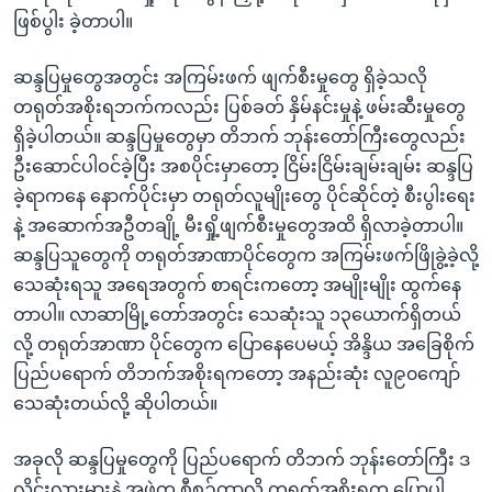
အ
သုတပဒေသာ အင်္ဂလိပ်စာ
ဖြစ်ပွါး ခဲ့တာပါ။
ညွန်း
Learning English
စာမျက်နှာ
ဆန္ဒပြမှုတွေအတွင်း အကြမ်းဖက် ဖျက်စီးမှုတွေ ရှိခဲ့သလို
သို့
ဗွီအိုအေ လူမှုကွန်ယက်များ
တရုတ်အစိုးရဘက်ကလည်း ပြစ်ခတ် နှိမ်နင်းမှုနဲ့ ဖမ်းဆီးမှုတွေ
ကျော်
ရှိခဲ့ပါတယ်။ ဆန္ဒပြမှုတွေမှာ တိဘက် ဘုန်းတော်ကြီးတွေလည်း
ကြည့်
ဦးဆောင်ပါဝင်ခဲ့ပြီး အစပိုင်းမှာတော့ ငြိမ်းငြိမ်းချမ်းချမ်း ဆန္ဒပြ
ရန်
ခဲ့ရာကနေ နောက်ပိုင်းမှာ တရုတ်လူမျိုးတွေ ပိုင်ဆိုင်တဲ့ စီးပွါးရေး
ဘာသာစကားများ
ရှာဖွေ
နဲ့ အဆောက်အဦတချို့ မီးရှို့ဖျက်စီးမှုတွေအထိ ရှိလာခဲ့တာပါ။
ရန်
ဆန္ဒပြသူတွေကို တရုတ်အာဏာပိုင်တွေက အကြမ်းဖက်ဖြိုခွဲ့ခဲ့လို့
နေရာ
သေဆုံးရသူ အရေအတွက် စာရင်းကတော့ အမျိုးမျိုး ထွက်နေ
သို့
တာပါ။ လာဆာမြို့တော်အတွင်း သေဆုံးသူ ၁၃ယောက်ရှိတယ်
ကျော်
လို့ တရုတ်အာဏာ ပိုင်တွေက ပြောနေပေမယ့် အိန္ဒိယ အခြေစိုက်
ရန်
ပြည်ပရောက် တိဘက်အစိုးရကတော့ အနည်းဆုံး လူ၉၀ကျော်
သေဆုံးတယ်လို့ ဆိုပါတယ်။
အခုလို ဆန္ဒပြမှုတွေကို ပြည်ပရောက် တိဘက် ဘုန်းတော်ကြီး ဒ
လိုင်းလားမားနဲ့ အဖွဲ့က စီစဉ်တာလို့ တရုတ်အစိုးရက ပြောပါ