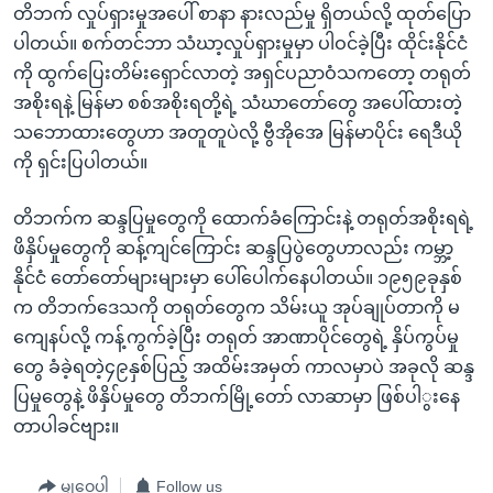
တိဘက် လှုပ်ရှားမှုအပေါ် စာနာ နားလည်မှု ရှိတယ်လို့ ထုတ်ပြော
ပါတယ်။ စက်တင်ဘာ သံဃာ့လှုပ်ရှားမှုမှာ ပါဝင်ခဲ့ပြီး ထိုင်းနိုင်ငံ
ကို ထွက်ပြေးတိမ်းရှောင်လာတဲ့ အရှင်ပညာဝံသကတော့ တရုတ်
အစိုးရနဲ့ မြန်မာ စစ်အစိုးရတို့ရဲ့ သံဃာတော်တွေ အပေါ်ထားတဲ့
သဘောထားတွေဟာ အတူတူပဲလို့ ဗွီအိုအေ မြန်မာပိုင်း ရေဒီယို
ကို ရှင်းပြပါတယ်။
တိဘက်က ဆန္ဒပြမှုတွေကို ထောက်ခံကြောင်းနဲ့ တရုတ်အစိုးရရဲ့
ဖိနှိပ်မှုတွေကို ဆန့်ကျင်ကြောင်း ဆန္ဒပြပွဲတွေဟာလည်း ကမ္ဘာ့
နိုင်ငံ တော်တော်များများမှာ ပေါ်ပေါက်နေပါတယ်။ ၁၉၅၉ခုနှစ်
က တိဘက်ဒေသကို တရုတ်တွေက သိမ်းယူ အုပ်ချုပ်တာကို မ
ကျေနပ်လို့ ကန့်ကွက်ခဲ့ပြီး တရုတ် အာဏာပိုင်တွေရဲ့ နှိပ်ကွပ်မှု
တွေ ခံခဲ့ရတဲ့၄၉နှစ်ပြည့် အထိမ်းအမှတ် ကာလမှာပဲ အခုလို ဆန္ဒ
ပြမှုတွေနဲ့ ဖိနှိပ်မှုတွေ တိဘက်မြို့တော် လာဆာမှာ ဖြစ်ပါွးနေ
တာပါခင်ဗျား။
မျှဝေပါ
Follow us