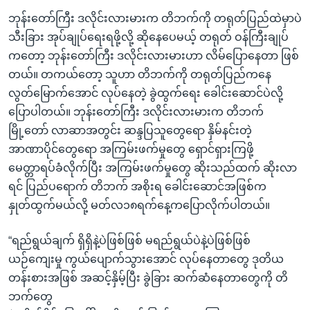
ဘုန်းတော်ကြီး ဒလိုင်းလားမားက တိဘက်ကို တရုတ်ပြည်ထဲမှာပဲ
သီးခြား အုပ်ချုပ်ရေးရဖို့လို့ ဆိုနေပေမယ့် တရုတ် ဝန်ကြီးချုပ်
ကတော့ ဘုန်းတော်ကြီး ဒလိုင်းလားမားဟာ လိမ်ပြောနေတာ ဖြစ်
တယ်။ တကယ်တော့ သူဟာ တိဘက်ကို တရုတ်ပြည်ကနေ
လွတ်မြောက်အောင် လုပ်နေတဲ့ ခွဲထွက်ရေး ခေါင်းဆောင်ပဲလို့
ပြောပါတယ်။ ဘုန်းတော်ကြီး ဒလိုင်းလားမားက တိဘက်
မြို့တော် လာဆာအတွင်း ဆန္ဒပြသူတွေရော နှိမ်နင်းတဲ့
အာဏာပိုင်တွေရော အကြမ်းဖက်မှုတွေ ရှောင်ရှားကြဖို့
မေတ္တာရပ်ခံလိုက်ပြီး အကြမ်းဖက်မှုတွေ ဆိုးသည်ထက် ဆိုးလာ
ရင် ပြည်ပရောက် တိဘက် အစိုးရ ခေါင်းဆောင်အဖြစ်က
နှုတ်ထွက်မယ်လို့ မတ်လ၁၈ရက်နေ့ကပြောလိုက်ပါတယ်။
“ရည်ရွယ်ချက် ရှိရှိနဲ့ပဲဖြစ်ဖြစ် မရည်ရွယ်ပဲနဲ့ပဲဖြစ်ဖြစ်
ယဉ်ကျေးမှု ကွယ်ပျောက်သွားအောင် လုပ်နေတာတွေ ဒုတိယ
တန်းစားအဖြစ် အဆင့်နှိမ့်ပြီး ခွဲခြား ဆက်ဆံနေတာတွေကို တိ
ဘက်တွေ