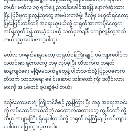
တယ်။ မတ်လ ၁၇ ရက်နေ့ ညသန်းခေါင်အချိန် နောက်ဆုံးထား
ပြီး ပြစ်မှုကျုးလွန်သူတွေ အဖမ်းလာခံဖို့၊ ဒီလိုမှ မဟုတ်ရင်တော့
ပြင်းပြင်းထန်ထန် အရေးယူမယ်လို့ တရုတ်အာဏာပိုင်တွေက
အမိန့်ထုတ်ပြန် ထားခဲ့ပေမယ့် သတ်မှတ်ချိန် ကျော်လွန်တဲ့အထိ
ဘယ်သူမှ ပေါ်မလာခဲ့ပါဘူး။
မတ်လ ၁၈ရက်နေ့မှာတော့ တရုတ်ဝန်ကြီးချုပ် ဝမ်ကျားပေါင်က
သတင်းစာ ရှင်းလင်းပွဲ တခု လုပ်ခဲ့ပြီး တိဘက်က တရုတ်
ဆန့်ကျင်ရေး မငြိမ်မသက်မှုတွေနဲ့ ပါတ်သက်လို့ ပြည်ပရောက်
တိဘက် ဘာသာရေး ခေါင်းဆောင် ဘုန်းတော်ကြီး ဒလိုင်းလား
မားကို အပြစ်တင် စွပ်ဆွဲခဲ့ပါတယ်။
ဒလိုင်းလားမားရဲ့ ကြိုတင်စီစဉ် ညွှန်ကြားပြီး အခု အရေးအခင်း
ကို လုပ်ဆောင်တယ်ဆိုတဲ့ အထောက်အထားတွေ ကျွန်တော် တို့
ဆီမှာ အများကြီး ရှိနေပါတယ်လို့ တရုတ် ဝန်ကြီးချုပ် ဝမ်ကျား
ပေါင်က ပြောသွားခဲ့တာပါ။