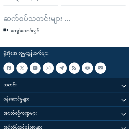
ဆက်စပ်သတင်းများ ...
ကျော်အောင်လွင်
ဗွီအိုအေ လူမှုကွန်ယက်များ
သတင်း
၀န်ဆောင်မှုများ
အပတ်စဉ်ကဏ္ဍများ
အင်္ဂလိပ်သင်ခန်းစာများ