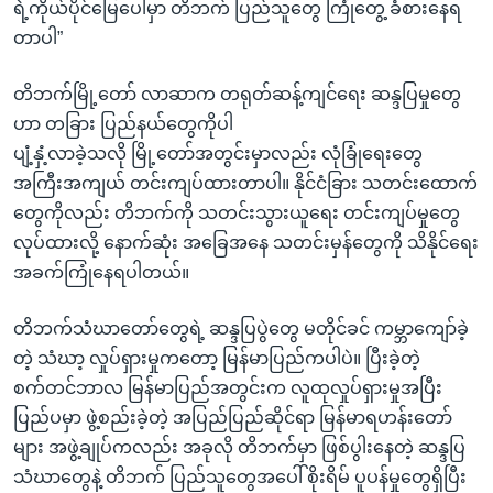
ရဲ့ကိုယ်ပိုင်မြေပေါ်မှာ တိဘက် ပြည်သူတွေ ကြုံတွေ့ ခံစားနေရ
တာပါ”
တိဘက်မြို့တော် လာဆာက တရုတ်ဆန့်ကျင်ရေး ဆန္ဒပြမှုတွေ
ဟာ တခြား ပြည်နယ်တွေကိုပါ
ပျံ့နှံ့လာခဲ့သလို မြို့တော်အတွင်းမှာလည်း လုံခြုံရေးတွေ
အကြီးအကျယ် တင်းကျပ်ထားတာပါ။ နိုင်ငံခြား သတင်းထောက်
တွေကိုလည်း တိဘက်ကို သတင်းသွားယူရေး တင်းကျပ်မှုတွေ
လုပ်ထားလို့ နောက်ဆုံး အခြေအနေ သတင်းမှန်တွေကို သိနိုင်ရေး
အခက်ကြုံနေရပါတယ်။
တိဘက်သံဃာတော်တွေရဲ့ ဆန္ဒပြပွဲတွေ မတိုင်ခင် ကမ္ဘာကျော်ခဲ့
တဲ့ သံဃာ့ လှုပ်ရှားမှုကတော့ မြန်မာပြည်ကပါပဲ။ ပြီးခဲ့တဲ့
စက်တင်ဘာလ မြန်မာပြည်အတွင်းက လူထုလှုပ်ရှားမှုအပြီး
ပြည်ပမှာ ဖွဲ့စည်းခဲ့တဲ့ အပြည်ပြည်ဆိုင်ရာ မြန်မာရဟန်းတော်
များ အဖွဲ့ချုပ်ကလည်း အခုလို တိဘက်မှာ ဖြစ်ပွါးနေတဲ့ ဆန္ဒပြ
သံဃာတွေနဲ့ တိဘက် ပြည်သူတွေအပေါ် စိုးရိမ် ပူပန်မှုတွေရှိပြီး