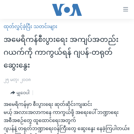
သုံး
ရ
လွယ်ကူ
ထုတ်လွှင့်ခဲ့ပြီး သတင်းများ
မူလစာမျက်နှာ
စေ
အမေရိကန်စီးပွားရေး အကျပ်အတည်း
မြန်မာ
သည့်
ဂယက်ကို ကာကွယ်ရန် ဂျပန်-တရုတ်
ကမ္ဘာ့သတင်းများ
Link
ဆွေးနွေး
ဗွီဒီယို
နိုင်ငံတကာ
များ
သတင်းလွတ်လပ်ခွင့်
အမေရိကန်
ပင်မ
၂၅ မတ္၊ ၂၀၀၈
ရပ်ဝန်းတခု လမ်းတခု အလွန်
တရုတ်
အကြောင်းအရာ
မျှဝေပါ
သို့
အင်္ဂလိပ်စာလေ့လာမယ်
အစ္စရေး-ပါလက်စတိုင်း
ကျော်
အမေရိကန်မှာ စီးပွားရေး ဆုတ်ဆိုင်းကျဆင်း
အပတ်စဉ်ကဏ္ဍများ
အမေရိကန်သုံးအီဒီယံ
ကြည့်
မယ့် အလားအလာကနေ ကာကွယ်ဖို့ အရေးပေါ် ဘဏ္ဍာရေး
ရေဒီယိုနှင့်ရုပ်သံ အချက်အလက်များ
မကြေးမုံရဲ့ အင်္ဂလိပ်စာ
ရေဒီယို
ရန်
အစီအစဉ်တွေ ထူထောင်ရေးအတွက်
ပင်မ
ရေဒီယို/တီဗွီအစီအစဉ်
ဂျပန်နဲ့ တရုတ်ဘဏ္ဍာရေးဝန်ကြီးတွေ ဆွေးနွေး နေခဲ့ကြပါတယ်။
ရုပ်ရှင်ထဲက အင်္ဂလိပ်စာ
တီဗွီ