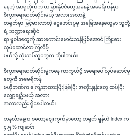
နေတဲ့ အာရှတိုက်က တခြားနိုင်ငံတွေအနေနဲ့ အမေရိကန်မှာ
စီးပွားရေးဆုတ်ဆိုင်းမယ့် အလားအလာနဲ့
တရုတ်မှာ မြင့်မားလာတဲ့ ငွေဖောင်းပွမှု အခြေအနေတွေမှာ သူတို့
ရဲ့ ဘဏ္ဍာရေးဆိုင်
ရာ မူဝါဒတွေကို အားကောင်းမောင်းသန်ဖြစ်အောင် ကြိုးစား
လုပ်ဆောင်လာကြလိမ့်
မယ်လို့ သုံးသပ်သူတွေက ဆိုပါတယ်။
စီးပွားရေးဆုတ်ဆိုင်းမှုကနေ ကာကွယ်ဖို့ အရေးပေါ်လုပ်ဆောင်မှု
တွေကို အမေရိကန်
ဗဟိုဘဏ်က ကြေညာထားပြီးဖြစ်ပြီး အတိုးနှုန်းတွေ ထပ်ပြီး
လျှော့ချဦးမယ့် အလား
အလာလည်း ရှိနေပါတယ်။
တနင်္လာနေ့က စတော့ဈေးကွက်မှာတော့ တရုတ် ရှန်ဟဲ Index က
၄.၅ % ကျဆင်း