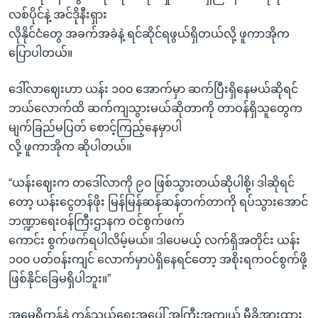
လစ်ပိုင်နဲ့ အင်ဒိုနီးရှား
လိုနိုင်ငံတွေ အခက်အခဲနဲ့ ရင်ဆိုင်ရဖွယ်ရှိတယ်လို့ ဖူကာအိုက
ပြောပါတယ်။
ဒေါ်လာဈေးဟာ ယန်း ၁၀၀ အောက်မှာ ဆက်ပြီးရှိနေမယ်ဆိုရင်
ဘယ်လောက်ထိ ဆက်ကျသွားမယ်ဆိုတာကို တာဝန်ရှိသူတွေက
မျက်ခြည်မပြတ် စောင့်ကြည့်နေမှာပါ
လို့ ဖူကာအိုက ဆိုပါတယ်။
“ယန်းဈေးက တဒေါ်လာကို ၉၀ ဖြစ်သွားတယ်ဆိုပါစို့၊ ဒါဆိုရင်
တော့ ယန်းငွေတန်ဖိုး မြန်မြန်ဆန်ဆန်တက်တာကို ရပ်သွားအောင်
ဘဏ္ဍာရေးဝန်ကြီးဌာနက ဝင်စွက်ဖက်
ကောင်း စွက်ဖက်ရပါလိမ့်မယ်။ ဒါပေမယ့် လက်ရှိအတိုင်း ယန်း
၁၀၀ ပတ်ဝန်းကျင် လောက်မှာပဲရှိနေရင်တော့ အစိုးရကဝင်စွက်ဖို့
ဖြစ်နိုင်ခြေမရှိပါဘူး။”
အမေရိကန်နဲ့ ကုန်သွယ်ရေးအပေါ် အကြီးအကျယ် မှီခိုအားထား