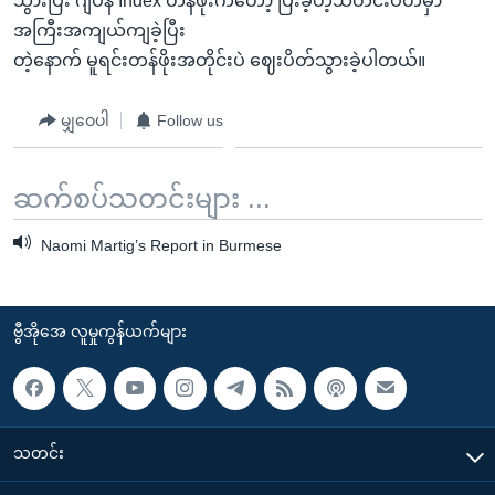
သွားပြီး ဂျပန် Index တန်ဖိုးကတော့ ပြီးခဲ့တဲ့သီတင်းပတ်မှာ
အကြီးအကျယ်ကျခဲ့ပြီး
တဲ့နောက် မူရင်းတန်ဖိုးအတိုင်းပဲ ဈေးပိတ်သွားခဲ့ပါတယ်။
မျှဝေပါ
Follow us
ဆက်စပ်သတင်းများ ...
Naomi Martig’s Report in Burmese
ဗွီအိုအေ လူမှုကွန်ယက်များ
သတင်း