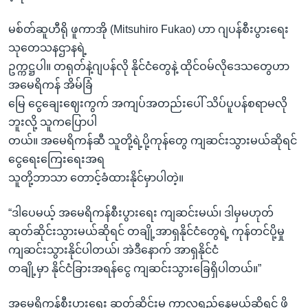
မစ်တ်ဆူဟီရို ဖူကာအို (Mitsuhiro Fukao) ဟာ ဂျပန်စီးပွားရေး
သုတေသနဌာနရဲ့
ဥက္ကဋ္ဌပါ။ တရုတ်နဲ့ဂျပန်လို နိုင်ငံတွေနဲ့ ထိုင်ဝမ်လိုဒေသတွေဟာ
အမေရိကန် အိမ်ခြံ
မြေ ငွေချေးဈေးကွက် အကျပ်အတည်းပေါ် သိပ်ပူပန်စရာမလို
ဘူးလို့ သူကပြောပါ
တယ်။ အမေရိကန်ဆီ သူတို့ရဲ့ပို့ကုန်တွေ ကျဆင်းသွားမယ်ဆိုရင်
ငွေရေးကြေးရေးအရ
သူတို့ဘာသာ တောင့်ခံထားနိုင်မှာပါတဲ့။
“ဒါပေမယ့် အမေရိကန်စီးပွားရေး ကျဆင်းမယ်၊ ဒါမှမဟုတ်
ဆုတ်ဆိုင်းသွားမယ်ဆိုရင် တချို့အာရှနိုင်ငံတွေရဲ့ ကုန်တင်ပို့မှု
ကျဆင်းသွားနိုင်ပါတယ်၊ အဲဒီနောက် အာရှနိုင်ငံ
တချို့မှာ နိုင်ငံခြားအရန်ငွေ ကျဆင်းသွားခြေရှိပါတယ်။”
အမေရိကန်စီးပွားရေး ဆုတ်ဆိုင်းမှု ကာလရှည်နေမယ်ဆိုရင် ဖိ