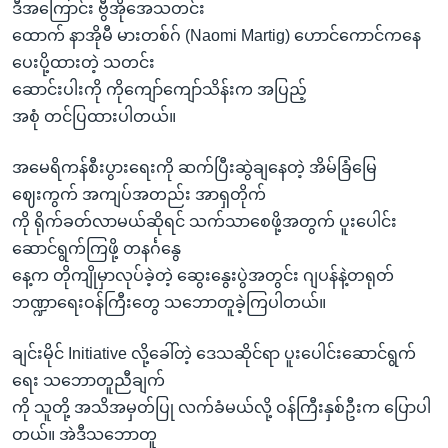
အ
ဒီအကြောင်း ဗွီအိုအေသတင်း
သုတပဒေသာ အင်္ဂလိပ်စာ
ညွန်း
Learning English
ထောက် နာအိုမီ မားတစ်ဂ် (Naomi Martig) ဟောင်ကောင်ကနေ
စာမျက်နှာ
ပေးပို့ထားတဲ့ သတင်း
သို့
ဗွီအိုအေ လူမှုကွန်ယက်များ
ဆောင်းပါးကို ကိုကျော်ကျော်သိန်းက အပြည့်
ကျော်
အစုံ တင်ပြထားပါတယ်။
ကြည့်
ရန်
အမေရိကန်စီးပွားရေးကို ဆက်ပြီးဆွဲချနေတဲ့ အိမ်ခြံမြေ
ဘာသာစကားများ
ရှာဖွေ
ဈေးကွက် အကျပ်အတည်း အာရှတိုက်
ရန်
ကို ရိုက်ခတ်လာမယ်ဆိုရင် သက်သာစေဖို့အတွက် ပူးပေါင်း
နေရာ
ဆောင်ရွက်ကြဖို့ တနင်္ဂနွေ
သို့
နေ့က တိုကျိုမှာလုပ်ခဲ့တဲ့ ဆွေးနွေးပွဲအတွင်း ဂျပန်နဲ့တရုတ်
ကျော်
ဘဏ္ဍာရေးဝန်ကြီးတွေ သဘောတူခဲ့ကြပါတယ်။
ရန်
ချင်းမိုင် Initiative လို့ခေါ်တဲ့ ဒေသဆိုင်ရာ ပူးပေါင်းဆောင်ရွက်
ရေး သဘောတူညီချက်
ကို သူတို့ အသိအမှတ်ပြု လက်ခံမယ်လို့ ဝန်ကြီးနှစ်ဦးက ပြောပါ
တယ်။ အဲဒီသဘောတူ