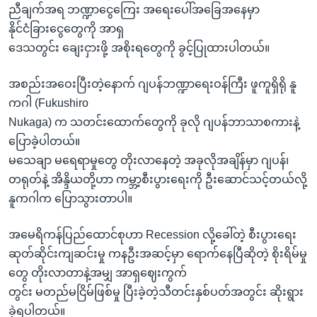
ညီချက်အရ ဘဏ္ဍာငွေကြေး အရေးပေါ်အခြေအနေမှာ
နိုင်ငံခြားငွေတွေကို အာရှ
ဒေသတွင်း ချေးငှားဖို့ အစိုးရတွေကို ခွင့်ပြုထားပါတယ်။
အစည်းအဝေးပြီးတဲ့နောက် ဂျပန်ဘဏ္ဍာရေးဝန်ကြီး ဖူကူရှိရို နူ
ကဂါ (Fukushiro
Nukaga) က သတင်းထောက်တွေကို ခုလို ဂျပန်ဘာသာစကားနဲ့
ပြောခဲ့ပါတယ်။
မသေချာ မရေရာမှုတွေ တိုးလာနေတဲ့ အခုလိုအချိန်မှာ ဂျပန်၊
တရုတ်နဲ့ အိန္ဒိယတို့ဟာ ကမ္ဘာ့စီးပွားရေးကို ဦးဆောင်သင့်တယ်လို့
နူကဂါက ပြောသွားတာပါ။
အမေရိကန်ပြည်ထောင်စုဟာ Recession လို့ခေါ်တဲ့ စီးပွားရေး
ဆုတ်ဆိုင်းကျဆင်းမှု ကနဦးအဆင့်မှာ ရောက်နေပြီဆိုတဲ့ စိုးရိမ်မှု
တွေ တိုးလာတာနဲ့အမျှ အာရှဈေးကွက်
တွင်း မတည်မငြိမ်ဖြစ်မှု ပြီးခဲ့တဲ့သီတင်းနှစ်ပတ်အတွင်း ဆိုးရွား
ခဲ့ရပါတယ်။