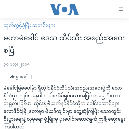
သုံး
ရ
လွယ်ကူ
ထုတ်လွှင့်ခဲ့ပြီး သတင်းများ
မူလစာမျက်နှာ
စေ
မဟာမဲခေါင် ဒေသ ထိပ်သီး အစည်းအဝေး
မြန်မာ
သည့်
စပြီ
ကမ္ဘာ့သတင်းများ
Link
ဗွီဒီယို
နိုင်ငံတကာ
၃၀ မတ္၊ ၂၀၀၈
များ
သတင်းလွတ်လပ်ခွင့်
အမေရိကန်
ပင်မ
မျှဝေပါ
ရပ်ဝန်းတခု လမ်းတခု အလွန်
တရုတ်
အကြောင်းအရာ
မဲခေါင်မြစ်ပေါ်မှာ ရှိတဲ့ ၆နိုင်ငံထိပ်သီးအစည်းအဝေးပွဲကို လော
သို့
အင်္ဂလိပ်စာလေ့လာမယ်
အစ္စရေး-ပါလက်စတိုင်း
နိုင်ငံမှာ ကျင်းပနေပါတယ်။ အိမ်ရှင်လောအပြင် ကမ္ဘောဒီးယား
ကျော်
အပတ်စဉ်ကဏ္ဍများ
အမေရိကန်သုံးအီဒီယံ
တရုတ်၊ မြန်မာ၊ ထိုင်းနဲ့ ဗီယက်နမ်နိုင်ငံတို့က ခေါင်းဆောင်များ
ကြည့်
လောနိုင်ငံမြို့တော်မှာ ဗီယန်ကျင်းမှာ တွေ့ဆုံကြပြီး ဒေသတွင်း
ရေဒီယိုနှင့်ရုပ်သံ အချက်အလက်များ
မကြေးမုံရဲ့ အင်္ဂလိပ်စာ
ရေဒီယို
ရန်
စီးပွားရေးနဲ့ လူမှုရေး ဖွံ့ဖြိုးမှု ပူးပေါင်းဆောင်ရွက်ကြဖို့ ဆွေးနွေး
ပင်မ
ရေဒီယို/တီဗွီအစီအစဉ်
ရုပ်ရှင်ထဲက အင်္ဂလိပ်စာ
တီဗွီ
ကြပါတယ်။