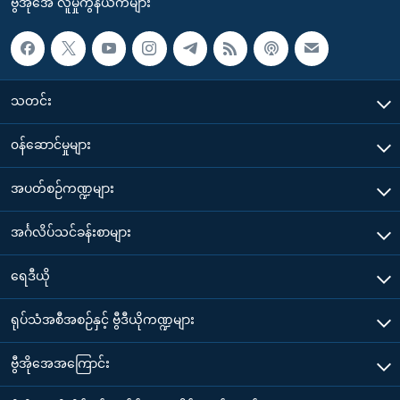
ဗွီအိုအေ လူမှုကွန်ယက်များ
သတင်း
၀န်ဆောင်မှုများ
အပတ်စဉ်ကဏ္ဍများ
အင်္ဂလိပ်သင်ခန်းစာများ
ရေဒီယို
ရုပ်သံအစီအစဉ်နှင့် ဗွီဒီယိုကဏ္ဍများ
ဗွီအိုအေအကြောင်း