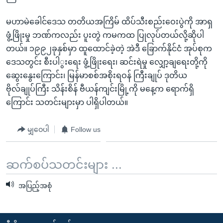
အ
သုတပဒေသာ အင်္ဂလိပ်စာ
ညွန်း
Learning English
မဟာမဲခေါင်ဒေသ တတိယအကြိမ် ထိပ်သီးစည်းဝေးပွဲကို အာရှ
စာမျက်နှာ
ဖွံ့ဖြိုးမှု ဘဏ်ကလည်း ပူးတွဲ ကမကထ ပြုလုပ်တယ်လို့ဆိုပါ
သို့
ဗွီအိုအေ လူမှုကွန်ယက်များ
တယ်။ ၁၉၉၂ခုနှစ်မှာ ထူထောင်ခဲ့တဲ့ အဲဒီ ခြောက်နိုင်ငံ အုပ်စုက
ကျော်
ဒေသတွင်း စီးပါွးရေး ဖွံ့ဖြိုးရေး၊ ဆင်းရဲမှု လျှော့ချရေးတို့ကို
ကြည့်
ဆွေးနွေးကြောင်း၊ မြန်မာစစ်အစိုးရဝန် ကြီးချုပ် ဒုတိယ
ရန်
ဗိုလ်ချုပ်ကြီး သိန်းစိန် ဗီယန်ကျင်းမြို့ကို မနေ့က ရောက်ရှိ
ဘာသာစကားများ
ရှာဖွေ
ကြောင်း သတင်းများမှာ ပါရှိပါတယ်။
ရန်
နေရာ
မျှဝေပါ
Follow us
သို့
ကျော်
ဆက်စပ်သတင်းများ ...
ရန်
အပြည့်အစုံ