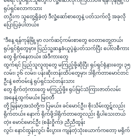
စီရေး လှုပ်ရှားသူတွေက လှုံ့ဆော်လိုက်ကြတာပါ။ ရန်ကုန်မြို့က
ရုပ်ရှင်လောကသား
တဦးက သူတွေ့ရှိခဲ့တဲ့ ဒီလှုံ့ဆော်စာတွေနဲ့ ပတ်သက်လို့ အခုလို
ပြောပြခဲ့ပါတယ်။
“ဒီနေ့ ရန်ကုန်မြို့မှာ လက်ဆင့်ကမ်းစာတွေ ဝေတာတွေ့တယ်၊
ရုပ်ရှင်ရုံတွေမှာ။ ပြည်သူ့ဆန္ဒခံယူပွဲနဲ့ပတ်သက်ပြီး ပေါ်လစီကား
တွေ ရိုက်နေတယ်။ အဲဒီကားတွေ
ထွက်ရင် ပြည်သူလူထုတွေ မကြည့်ဖို့ဆိုပြီး ရုပ်ရှင်ရုံနားတွေ၊ ၃၅
လမ်း၊ ၃၆ လမ်း၊ ပန်းဆိုးတန်းထိပ်တွေမှာ၊ ဒါရိုက်တာမောင်တင်
ဦးနဲ့ ဇော်ဝမ်းနဲ့ ရုပ်ရှင်သင်တန်းသား
တွေ ရိုက်တဲ့ကားတွေ မကြည့်ဖို့။ ရုပ်မြင်သံကြားဇာတ်လမ်း
အနေနဲ့ထွက်မယ်။ မြဝတီ
တို့ မြန်မာ့အသံတို့က ပြမယ်။ ခင်မောင်ဦး၊ စိုးသိမ်းထွဋ်လည်း
ရိုက်တယ်။ နောက် ရိုက်ဖို့ဒါရိုက်တာတွေလည်း ရှိပါသေးတယ်
တဲ့။ မောင်မောင်ဦး (စနိုးဝှိုက်)၊ ညီညီထွန်း
လွင်၊ နောင်ထွန်းလွင်၊ မီးပွား။ ကျန်တဲ့သုံးယောက်ကတော့ မရိုက်