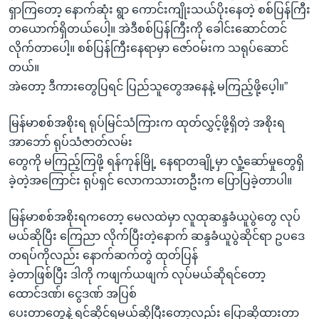
ရှာကြတော့ နောက်ဆုံး ရွာ ကောင်းကျိုးသယ်ပိုးနေတဲ့ စစ်ပြန်ကြီး
တယောက်ရှိတယ်ပေါ့။ အဲဒီစစ်ပြန်ကြီးကို ခေါင်းဆောင်တင်
လိုက်တာပေါ့။ စစ်ပြန်ကြီးနေရာမှာ ဇော်ဝမ်းက သရုပ်ဆောင်
တယ်။
အဲတော့ ဒီကားတွေပြရင် ပြည်သူတွေအနေနဲ့ မကြည့်ဖို့ပေ့ါ။”
မြန်မာစစ်အစိုးရ ရုပ်မြင်သံကြားက ထုတ်လွှင့်ဖို့ရှိတဲ့ အစိုးရ
အာဘော် ရုပ်သံဇာတ်လမ်း
တွေကို မကြည့်ကြဖို့ ရန်ကုန်မြို့ နေရာတချို့မှာ လှုံ့ဆော်မှုတွေရှိ
ခဲ့တဲ့အကြောင်း ရုပ်ရှင် လောကသားတဦးက ပြောပြခဲ့တာပါ။
မြန်မာစစ်အစိုးရကတော့ မေလထဲမှာ လူထုဆန္ဒခံယူပွဲတွေ လုပ်
မယ်ဆိုပြီး ကြေညာ လိုက်ပြီးတဲ့နောက် ဆန္ဒခံယူပွဲဆိုင်ရာ ဥပဒေ
တရပ်ကိုလည်း နောက်ဆက်တွဲ ထုတ်ပြန်
ခဲ့တာဖြစ်ပြီး ဒါကို ကဖျက်ယဖျက် လုပ်မယ်ဆိုရင်တော့
ထောင်ဒဏ်၊ ငွေဒဏ် အပြစ်
ပေးတာတွေနဲ့ ရင်ဆိုင်ရမယ်ဆိုပြီးတော့လည်း ပြောဆိုထားတာ