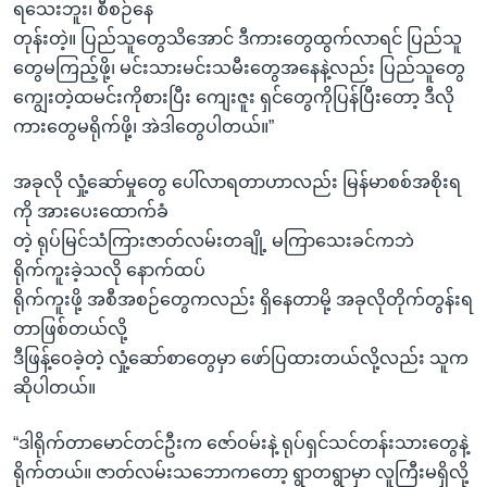
ရသေးဘူး၊ စီစဉ်နေ
တုန်းတဲ့။ ပြည်သူတွေသိအောင် ဒီကားတွေထွက်လာရင် ပြည်သူ
တွေမကြည့်ဖို့၊ မင်းသားမင်းသမီးတွေအနေနဲ့လည်း ပြည်သူတွေ
ကျွေးတဲ့ထမင်းကိုစားပြီး ကျေးဇူး ရှင်တွေကိုပြန်ပြီးတော့ ဒီလို
ကားတွေမရိုက်ဖို့၊ အဲဒါတွေပါတယ်။”
အခုလို လှုံ့ဆော်မှုတွေ ပေါ်လာရတာဟာလည်း မြန်မာစစ်အစိုးရ
ကို အားပေးထောက်ခံ
တဲ့ ရုပ်မြင်သံကြားဇာတ်လမ်းတချို့ မကြာသေးခင်ကဘဲ
ရိုက်ကူးခဲ့သလို နောက်ထပ်
ရိုက်ကူးဖို့ အစီအစဉ်တွေကလည်း ရှိနေတာမို့ အခုလိုတိုက်တွန်းရ
တာဖြစ်တယ်လို့
ဒီဖြန့်ဝေခဲ့တဲ့ လှုံ့ဆော်စာတွေမှာ ဖော်ပြထားတယ်လို့လည်း သူက
ဆိုပါတယ်။
“ဒါရိုက်တာမောင်တင်ဦးက ဇော်ဝမ်းနဲ့ ရုပ်ရှင်သင်တန်းသားတွေနဲ့
ရိုက်တယ်။ ဇာတ်လမ်းသဘောကတော့ ရွာတရွာမှာ လူကြီးမရှိလို့