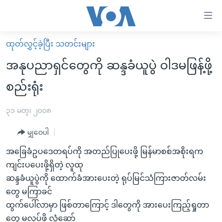
သုံး
ရ
လွယ်ကူ
ထုတ်လွှင့်ခဲ့ပြီး သတင်းများ
မူလစာမျက်နှာ
စေ
အနုပညာရှင်တွေကို ဆန္ဒခံယူပွဲ ဝါဒမဖြန့်ဖို့
မြန်မာ
သည့်
စည်းရုံး
ကမ္ဘာ့သတင်းများ
Link
ဗွီဒီယို
နိုင်ငံတကာ
၃၁ မတ္၊ ၂၀၀၈
များ
သတင်းလွတ်လပ်ခွင့်
အမေရိကန်
ပင်မ
မျှဝေပါ
ရပ်ဝန်းတခု လမ်းတခု အလွန်
တရုတ်
အကြောင်းအရာ
အခြေခံဥပဒေတရပ်ကို အတည်ပြုပေးဖို့ မြန်မာစစ်အစိုးရက
သို့
အင်္ဂလိပ်စာလေ့လာမယ်
အစ္စရေး-ပါလက်စတိုင်း
ကျင်းပပေးဖို့ရှိတဲ့ လူထု
ကျော်
အပတ်စဉ်ကဏ္ဍများ
အမေရိကန်သုံးအီဒီယံ
ဆန္ဒခံယူပွဲကို ထောက်ခံအားပေးတဲ့ ရုပ်မြင်သံကြားဇာတ်လမ်း
ကြည့်
တွေ မကြာခင်
ရေဒီယိုနှင့်ရုပ်သံ အချက်အလက်များ
မကြေးမုံရဲ့ အင်္ဂလိပ်စာ
ရေဒီယို
ရန်
ထွက်ပေါ်လာမှာ ဖြစ်တာကြောင့် ဒါတွေကို အားပေးကြည့်ရှုတာ
ပင်မ
ရေဒီယို/တီဗွီအစီအစဉ်
ရုပ်ရှင်ထဲက အင်္ဂလိပ်စာ
တီဗွီ
တွေ မလုပ်ဖို့ လှုံ့ဆော်