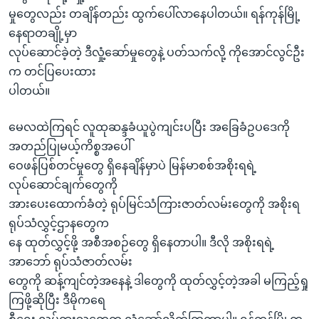
အ
သုတပဒေသာ အင်္ဂလိပ်စာ
မှုတွေလည်း တချိန်တည်း ထွက်ပေါ်လာနေပါတယ်။ ရန်ကုန်မြို့
ညွန်း
Learning English
နေရာတချို့မှာ
စာမျက်နှာ
လုပ်ဆောင်ခဲ့တဲ့ ဒီလှုံ့ဆော်မှုတွေနဲ့ ပတ်သက်လို့ ကိုအောင်လွင်ဦး
သို့
ဗွီအိုအေ လူမှုကွန်ယက်များ
က တင်ပြပေးထား
ကျော်
ပါတယ်။
ကြည့်
ရန်
မေလထဲကြရင် လူထုဆန္ဒခံယူပွဲကျင်းပပြီး အခြေခံဥပဒေကို
ဘာသာစကားများ
ရှာဖွေ
အတည်ပြုမယ့်ကိစ္စအပေါ်
ရန်
ဝေဖန်ပြစ်တင်မှုတွေ ရှိနေချိန်မှာပဲ မြန်မာစစ်အစိုးရရဲ့
နေရာ
လုပ်ဆောင်ချက်တွေကို
သို့
အားပေးထောက်ခံတဲ့ ရုပ်မြင်သံကြားဇာတ်လမ်းတွေကို အစိုးရ
ကျော်
ရုပ်သံလွှင့်ဌာနတွေက
ရန်
နေ ထုတ်လွှင့်ဖို့ အစီအစဉ်တွေ ရှိနေတာပါ။ ဒီလို အစိုးရရဲ့
အာဘော် ရုပ်သံဇာတ်လမ်း
တွေကို ဆန့်ကျင်တဲ့အနေနဲ့ ဒါတွေကို ထုတ်လွှင့်တဲ့အခါ မကြည့်ရှု
ကြဖို့ဆိုပြီး ဒီမိုကရေ