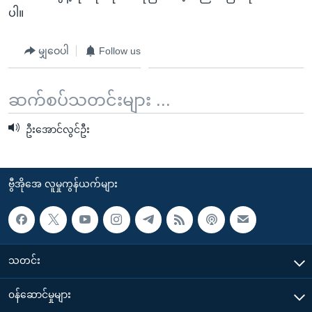
ပါ။
မျှဝေပါ
Follow us
ဆက်စပ်သတင်းများ ...
ဦးအောင်လွင်ဦး
ဗွီအိုအေ လူမှုကွန်ယက်များ
သတင်း
၀န်ဆောင်မှုများ