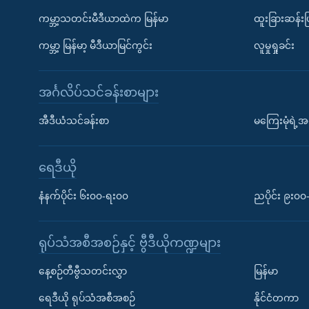
ကမ္ဘာ့သတင်းမီဒီယာထဲက မြန်မာ
ထူးခြားဆန်း
ကမ္ဘာ့ မြန်မာ့ မီဒီယာမြင်ကွင်း
လူမှုရှုခင်း
အင်္ဂလိပ်သင်ခန်းစာများ
အီဒီယံသင်ခန်းစာ
မကြေးမုံရဲ့အင
ရေဒီယို
နံနက်ပိုင်း ၆း၀၀-ရး၀၀
ညပိုင်း ၉း၀
ရုပ်သံအစီအစဉ်နှင့် ဗွီဒီယိုကဏ္ဍများ
နေ့စဉ်တီဗွီသတင်းလွှာ
မြန်မာ
ရေဒီယို ရုပ်သံအစီအစဉ်
နိုင်ငံတကာ