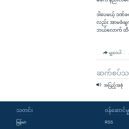
သုတပဒေသာ အင်္ဂလိပ်စာ
အ
ညွန်း
ဒါပေမယ့် ဒဏ်ခတ
စာမျက်နှာ
လည်း အာမခံချက
သို့
ဘယ်လောက် ထိရ
ကျော်
ကြည့်
ရန်
မျှဝေပါ
ရှာဖွေ
ရန်
နေရာ
ဆက်စပ်သတင
သို့
အပြည့်အစုံ
ကျော်
ရန်
သတင်း
၀န်ဆောင်မှ
မြန်မာ
RSS