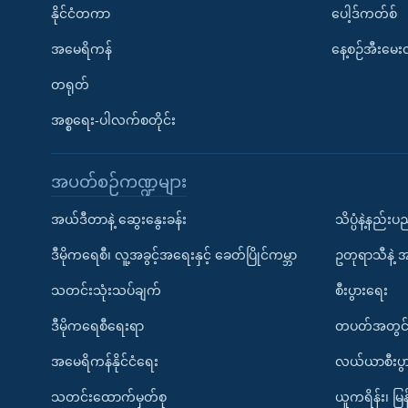
နိုင်ငံတကာ
ပေါ့ဒ်ကတ်စ်
အမေရိကန်
နေ့စဉ်အီးမေ
တရုတ်
အစ္စရေး-ပါလက်စတိုင်း
အပတ်စဉ်ကဏ္ဍများ
အယ်ဒီတာနဲ့ ဆွေးနွေးခန်း
သိပ္ပံနဲ့နည်း
ဒီမိုကရေစီ၊ လူ့အခွင့်အရေးနှင့် ခေတ်ပြိုင်ကမ္ဘာ
ဥတုရာသီနဲ့ 
သတင်းသုံးသပ်ချက်
စီးပွားရေး
ဒီမိုကရေစီရေးရာ
တပတ်အတွင်
အမေရိကန်နိုင်ငံရေး
လယ်ယာစီးပွ
သတင်းထောက်မှတ်စု
ယူကရိန်း၊ မြန