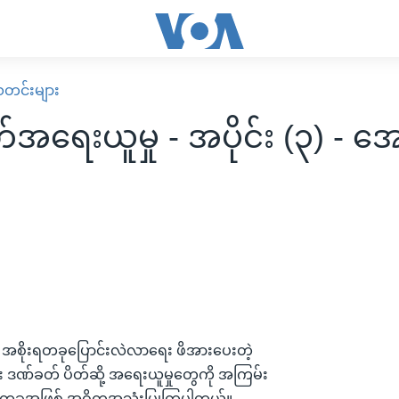
း သတင်းများ
အရေးယူမှု - အပိုင်း (၃) - အေ
 အစိုးရတခုပြောင်းလဲလာရေး ဖိအားပေးတဲ့
ေး ဒဏ်ခတ် ပိတ်ဆို့ အရေးယူမှုတွေကို အကြမ်း
းတခုအဖြစ် အဓိကအသုံးပြုကြပါတယ်။