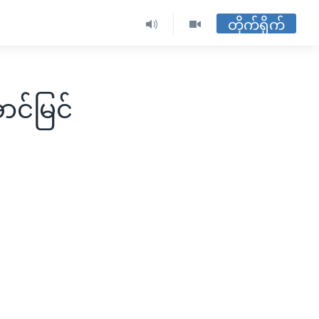
တိုက်ရိုက်
ာင်မြင်