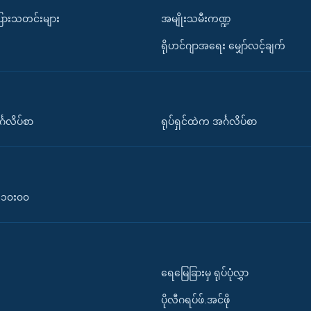
ပြားသတင်းများ
အမျိုးသမီးကဏ္ဍ
ရိုဟင်ဂျာအရေး မျှော်လင့်ချက်
်္ဂလိပ်စာ
ရုပ်ရှင်ထဲက အင်္ဂလိပ်စာ
၀-၁၀း၀၀
ရေမြေခြားမှ ရုပ်ပုံလွှာ
ပိုလီဂရပ်ဖ်.အင်ဖို