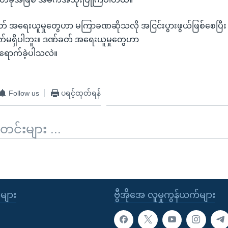
် အရေးယူမှုတွေဟာ မကြာခဏဆိုသလို အငြင်းပွားဖွယ်ဖြစ်စေပြီး 
်မရှိပါဘူး။ ဒဏ်ခတ် အရေးယူမှုတွေဟာ
ောက်ခဲ့ပါသလဲ။
Follow us
ပရင့်ထုတ်ရန်
်းများ ...
ုများ
ဗွီအိုအေ လူမှုကွန်ယက်များ