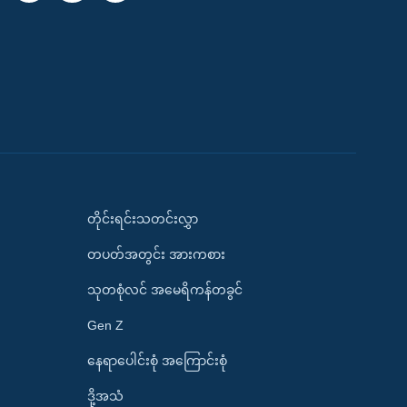
တိုင်းရင်းသတင်းလွှာ
တပတ်အတွင်း အားကစား
သုတစုံလင် အမေရိကန်တခွင်
Gen Z
နေရာပေါင်းစုံ အကြောင်းစုံ
ဒို့အသံ