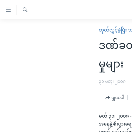
သုံး
ရ
ရှာဖွေ
လွယ်ကူ
မူလစာမျက်နှာ
ထုတ်လွှင့်ခဲ့ပြီ
ရ
စေ
မြန်မာ
လာ
ဒဏ်ခတ်
သည့်
ဒ်
ကမ္ဘာ့သတင်းများ
Link
ဗွီဒီယို
နိုင်ငံတကာ
မှုများ
များ
သတင်းလွတ်လပ်ခွင့်
အမေရိကန်
ပင်မ
ရပ်ဝန်းတခု လမ်းတခု အလွန်
တရုတ်
၃၁ မတ္၊ ၂၀၀၈
အကြောင်းအရာ
အင်္ဂလိပ်စာလေ့လာမယ်
အစ္စရေး-ပါလက်စတိုင်း
သို့
မျှဝေပါ
အပတ်စဉ်ကဏ္ဍများ
အမေရိကန်သုံးအီဒီယံ
ကျော်
ကြည့်
ရေဒီယိုနှင့်ရုပ်သံ အချက်အလက်များ
မကြေးမုံရဲ့ အင်္ဂလိပ်စာ
ရေဒီယို
မတ် ၃၁၊ ၂၀၀၈ -
ရန်
ရေဒီယို/တီဗွီအစီအစဉ်
ရုပ်ရှင်ထဲက အင်္ဂလိပ်စာ
တီဗွီ
အနေနဲ့ စီးပွားရ
ပင်မ
မဖက် နည်းလမ်