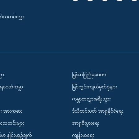
းလ်သတင်းလွှာ
ပညာ
မြန်မာပြည်မှပေးစာ
အနာဂတ်ကမ္ဘာ
မြင်ကွင်းကျယ်မှတ်စုများ
ကမ္ဘာတလွှားခရီးသွား
း အားကစား
ဒီသီတင်းပတ် အာရှနိုင်ငံရေး
ားသတင်းများ
အာရှစီးပွားရေး
်မာ နှိုင်းယှဉ်ချက်
ကျန်းမာရေး