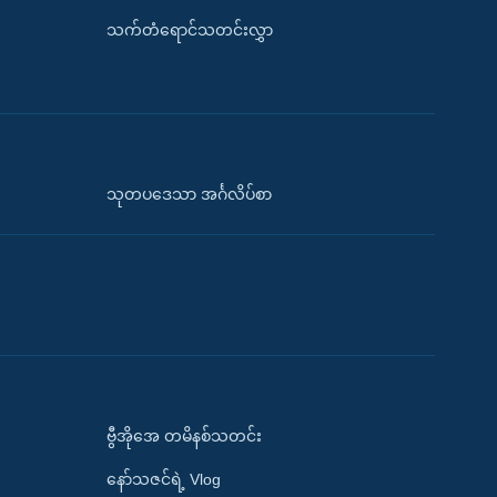
သက်တံရောင်သတင်းလွှာ
သုတပဒေသာ အင်္ဂလိပ်စာ
ဗွီအိုအေ တမိနစ်သတင်း
နော်သဇင်ရဲ့ Vlog