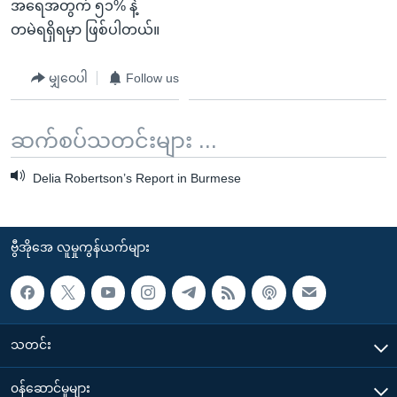
အရေအတွက် ၅၁% နဲ့
တမဲရရှိရမှာ ဖြစ်ပါတယ်။
မျှဝေပါ
Follow us
ဆက်စပ်သတင်းများ ...
Delia Robertson’s Report in Burmese
ဗွီအိုအေ လူမှုကွန်ယက်များ
သတင်း
၀န်ဆောင်မှုများ