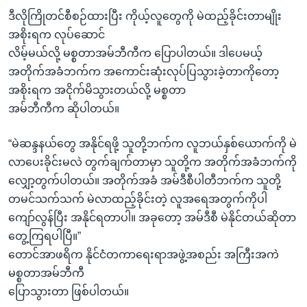
ဒီလိုကြိုတင်စီစဉ်ထားပြီး ကိုယ့်လူတွေကို မဲထည့်ခိုင်းတာမျိုး
အစိုးရက လုပ်ဆောင်
လိမ့်မယ်လို့ မစ္စတာအမ်ဘီကီက ပြောပါတယ်။ ဒါပေမယ့်
အတိုက်အခံဘက်က အကောင်းဆုံးလုပ်ပြသွားခဲ့တာကိုတော့
အစိုးရက အငိုက်မိသွားတယ်လို့ မစ္စတာ
အမ်ဘီကီက ဆိုပါတယ်။
“မဲဆန္ဒနယ်တွေ အနိုင်ရဖို့ သူတို့ဘက်က လူဘယ်နှစ်ယောက်ကို မဲ
လာပေးခိုင်းမလဲ တွက်ချက်တာမှာ သူတို့က အတိုက်အခံဘက်ကို
လျှော့တွက်ပါတယ်။ အတိုက်အခံ အမ်ဒီစီပါတီဘက်က သူတို့
တမင်သက်သက် မဲလာထည့်ခိုင်းတဲ့ လူအရေအတွက်ကိုပါ
ကျော်လွန်ပြီး အနိုင်ရတာပါ။ အခုတော့ အမ်ဒီစီ မဲနိုင်တယ်ဆိုတာ
တွေ့ကြရပါပြီ။”
တောင်အာဖရိက နိုင်ငံတကာရေးရာအဖွဲ့အစည်း အကြီးအကဲ
မစ္စတာအမ်ဘီကီ
ပြောသွားတာ ဖြစ်ပါတယ်။