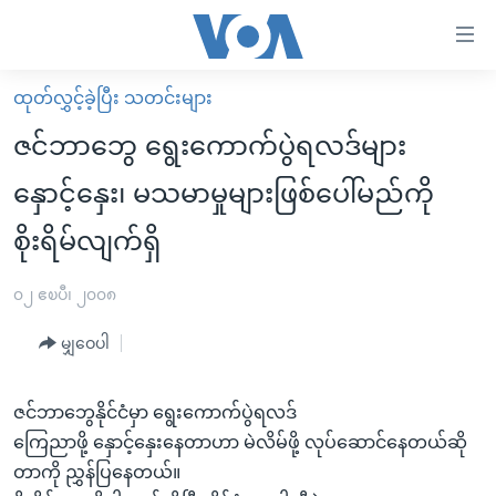
သုံး
ရ
လွယ်ကူ
ထုတ်လွှင့်ခဲ့ပြီး သတင်းများ
မူလစာမျက်နှာ
စေ
ဇင်ဘာဘွေ ရွေးကောက်ပွဲရလဒ်များ
မြန်မာ
သည့်
နှောင့်နှေး၊ မသမာမှုများဖြစ်ပေါ်မည်ကို
ကမ္ဘာ့သတင်းများ
Link
စိုးရိမ်လျက်ရှိ
ဗွီဒီယို
နိုင်ငံတကာ
များ
သတင်းလွတ်လပ်ခွင့်
အမေရိကန်
ပင်မ
၀၂ ဧၿပီ၊ ၂၀၀၈
ရပ်ဝန်းတခု လမ်းတခု အလွန်
တရုတ်
အကြောင်းအရာ
မျှဝေပါ
သို့
အင်္ဂလိပ်စာလေ့လာမယ်
အစ္စရေး-ပါလက်စတိုင်း
ကျော်
အပတ်စဉ်ကဏ္ဍများ
အမေရိကန်သုံးအီဒီယံ
ကြည့်
ဇင်ဘာဘွေနိုင်ငံမှာ ရွေးကောက်ပွဲရလဒ်
ရေဒီယိုနှင့်ရုပ်သံ အချက်အလက်များ
မကြေးမုံရဲ့ အင်္ဂလိပ်စာ
ရေဒီယို
ရန်
ကြေညာဖို့ နှောင့်နှေးနေတာဟာ မဲလိမ်ဖို့ လုပ်ဆောင်နေတယ်ဆို
ပင်မ
တာကို ညွှန်ပြနေတယ်။
ရေဒီယို/တီဗွီအစီအစဉ်
ရုပ်ရှင်ထဲက အင်္ဂလိပ်စာ
တီဗွီ