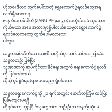
ဟိုတစ၊ ဒီတစ ထွက်ပေါ်လာတဲ့ ရွေးကောက်ပွဲရလဒ်တွေအရ
လက်ရှိအာဏာရ
ဇာနု-ပီအက်ဖ်ပါတီ (ZANU-PF party) နဲ့ အတိုက်အခံ သူမသာ၊
ကိုယ်မသာ အနေ အထားမှာရှိပါတယ်။ သမ္မတရွေးကောက်ပွဲ
ရလဒ်တွေကတော့ ထွက်ပေါ်မလာသေး
ပါဘူး။
သမ္မတအမ်ဘီကီဟာ အာဖရိကတိုက်မှာ သက်တမ်းအကြာဆုံး
သမ္မတတဦးဖြစ်ပြီး
သူအာဏာကို ဆုပ်ကိုင်ထားနိုင်ရေးအတွက် ရွေးကောက်ပွဲရလဒ်
ကို ပြင်ဆင်တယ်
ဆိုတဲ့ စွပ်စွဲခံရတဲ့ရာဇဝင်လည်း ရှိပါတယ်။
သမ္မတရွေးကောက်ပွဲကို ၂၁ ရက်အတွင်း နောက်တကြိမ် ထပ်ပြီး
ပြန်မကျင်းပရဖို့
ဆိုရင်တော့ ယှဉ်ပြိုင်သူတွေထဲက တဦးဦးက အနည်းဆုံး မဲ