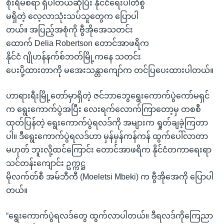
အ
စိုးရိမ်စရာ ရှိပါတယ်ဆိုပြီး နိုင်ငံရေးပါတီစွဲ
သုတပဒေသာ အင်္ဂလိပ်စာ
ညွန်း
မရှိတဲ့ လေ့လာသုံးသပ်သူတွေက ပြောပါ
Learning English
စာမျက်နှာ
တယ်။ အပြည့်အစုံကို ဗွီအိုအေသတင်း
သို့
ထောက် Delia Robertson တောင်အာဖရိက
ဗွီအိုအေ လူမှုကွန်ယက်များ
ကျော်
နိုင်ငံ ဂျိုဟန်နက်စ်ဘတ်မြို့ကနေ သတင်း
ကြည့်
ပေးပို့ထားတာကို မအေးသန္တာကျော်က တင်ပြပေးထားပါတယ်။
ရန်
ဘာသာစကားများ
ဟာရားရီးမြို့တော်မှာရှိတဲ့ ဇင်ဘာဘွေရွေးကောက်ပွဲကော်မရှင်
ရှာဖွေ
က ရွေးကောက်ပွဲအပြီး လေးရက်လောက်ကြာတော့မှ တစစီ
ရန်
ထုတ်ပြန်တဲ့ ရွေးကောက်ပွဲရလဒ်ကို အများက ရှုတ်ချခဲ့ကြတာ
နေရာ
ပါ။ ဒီရွေးကောက်ပွဲရလဒ်ဟာ မှန်မှန်ကန်ကန် ထွက်ပေါ်လာတာ
သို့
မဟုတ် ဘူးလို့ထင်ကြောင်း တောင်အာဖရိက နိုင်ငံတကာရေးရာ
ကျော်
သင်တန်းကျောင်း ဥက္ကဋ္ဌ
ရန်
မိုလက်တ်စီ အမ်ဘီကီ (Moeletsi Mbeki) က ဗွီအိုအေကို ပြောပါ
တယ်။
“ရွေးကောက်ပွဲရလဒ်တွေ ထွက်လာပါတယ်။ ဒီရလဒ်ကိုကြေညာ