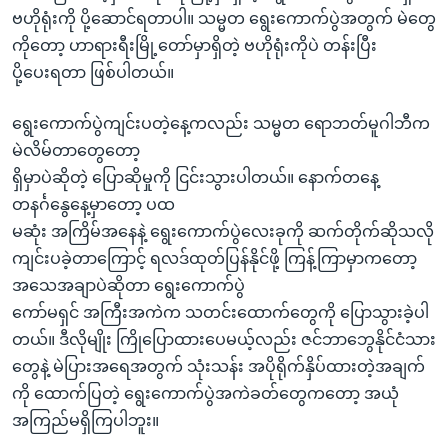
ဗဟိုရုံးကို ပို့ဆောင်ရတာပါ။ သမ္မတ ရွေးကောက်ပွဲအတွက် မဲတွေ
ကိုတော့ ဟာရားရီးမြို့တော်မှာရှိတဲ့ ဗဟိုရုံးကိုပဲ တန်းပြီး
ပို့ပေးရတာ ဖြစ်ပါတယ်။
ရွေးကောက်ပွဲကျင်းပတဲ့နေ့ကလည်း သမ္မတ ရောဘတ်မူဂါဘီက
မဲလိမ်တာတွေတော့
ရှိမှာပဲဆိုတဲ့ ပြောဆိုမှုကို ငြင်းသွားပါတယ်။ နောက်တနေ့
တနင်္ဂနွေနေ့မှာတော့ ပထ
မဆုံး အကြိမ်အနေနဲ့ ရွေးကောက်ပွဲလေးခုကို ဆက်တိုက်ဆိုသလို
ကျင်းပခဲ့တာကြောင့် ရလဒ်ထုတ်ပြန်နိုင်ဖို့ ကြန့်ကြာမှာကတော့
အသေအချာပဲဆိုတာ ရွေးကောက်ပွဲ
ကော်မရှင် အကြီးအကဲက သတင်းထောက်တွေကို ပြောသွားခဲ့ပါ
တယ်။ ဒီလိုမျိုး ကြိုပြောထားပေမယ့်လည်း ဇင်ဘာဘွေနိုင်ငံသား
တွေနဲ့ မဲပြားအရေအတွက် သုံးသန်း အပိုရိုက်နှိပ်ထားတဲ့အချက်
ကို ထောက်ပြတဲ့ ရွေးကောက်ပွဲအကဲခတ်တွေကတော့ အယုံ
အကြည်မရှိကြပါဘူး။