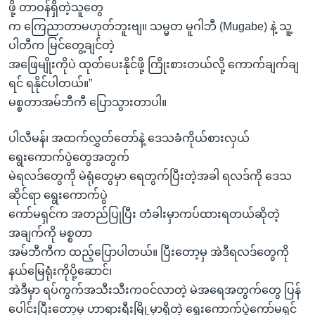
ဖို့ တာဝန်ရှိတဲ့သူတွေ
က ကြေညာတာမဟုတ်ဘူးဗျ။ သမ္မတ မူဂါဘီ (Mugabe) နဲ့ သူ့
ပါတီက မြင်တွေ့ချင်တဲ့
အဖြေမျိုးကိုပဲ ထုတ်ပေးနိုင်ဖို့ ကြိုးစားတယ်လို့ ကောက်ချက်ချ
ရင် ရနိုင်ပါတယ်။”
မစ္စတာအမ်ဘီကီ ပြောသွားတာပါ။
ပါလီမန်၊ အထက်လွှတ်တော်နဲ့ ဒေသခံကိုယ်စားလှယ်
ရွေးကောက်ပွဲတွေအတွက်
မဲရလဒ်တွေကို မဲရုံတွေမှာ ရေတွက်ပြီးတဲ့အခါ ရလဒ်ကို ဒေသ
ဆိုင်ရာ ရွေးကောက်ပွဲ
ကော်မရှင်က အတည်ပြုပြီး တံခါးမှာကပ်ထားရတယ်ဆိုတဲ့
အချက်ကို မစ္စတာ
အမ်ဘီကီက ထည့်ပြောပါတယ်။ ပြီးတော့မှ အဲဒီရလဒ်တွေကို
နယ်မြေရုံးကိုပို့ဆောင်၊
အဲဒီမှာ ရပ်ကွက်အသီးသီးကဝင်လာတဲ့ မဲအရေအတွက်တွေ ပြန်
ပေါင်းပြီးတော့မှ ဟာရားရီးမြို့မှာရှိတဲ့ ရွေးကောက်ပွဲကော်မရှင်