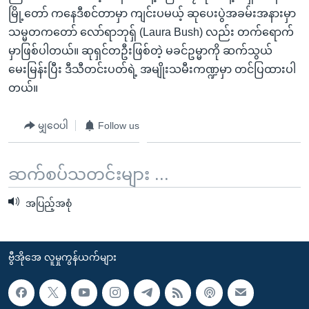
အ
သုတပဒေသာ အင်္ဂလိပ်စာ
မြို့တော် ကနေဒီစင်တာမှာ ကျင်းပမယ့် ဆုပေးပွဲအခမ်းအနားမှာ
ညွန်း
Learning English
သမ္မတကတော် လော်ရာဘုရှ် (Laura Bush) လည်း တက်ရောက်
စာမျက်နှာ
မှာဖြစ်ပါတယ်။ ဆုရှင်တဦးဖြစ်တဲ့ မခင်ဥမ္မာကို ဆက်သွယ်
သို့
ဗွီအိုအေ လူမှုကွန်ယက်များ
မေးမြန်းပြီး ဒီသီတင်းပတ်ရဲ့ အမျိုးသမီးကဏ္ဍမှာ တင်ပြထားပါ
ကျော်
တယ်။
ကြည့်
ရန်
မျှဝေပါ
Follow us
ဘာသာစကားများ
ရှာဖွေ
ရန်
ဆက်စပ်သတင်းများ ...
နေရာ
သို့
အပြည့်အစုံ
ကျော်
ရန်
ဗွီအိုအေ လူမှုကွန်ယက်များ