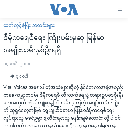
သုံး
ရ
လွယ်ကူ
ထုတ်လွှင့်ခဲ့ပြီး သတင်းများ
မူလစာမျက်နှာ
စေ
ဒီမိုကရေစီရေး ကြိုးပမ်းမှုဆု မြန်မာ
မြန်မာ
သည့်
အမျိုးသမီးနှစ်ဦးရရှိ
ကမ္ဘာ့သတင်းများ
Link
ဗွီဒီယို
နိုင်ငံတကာ
၀၄ ဧၿပီ၊ ၂၀၀၈
များ
သတင်းလွတ်လပ်ခွင့်
အမေရိကန်
ပင်မ
မျှဝေပါ
ရပ်ဝန်းတခု လမ်းတခု အလွန်
တရုတ်
အကြောင်းအရာ
Vital Voices အရေးပါတဲ့အသံများဆိုတဲ့ နိုင်ငံတကာအဖွဲ့အစည်း
သို့
အင်္ဂလိပ်စာလေ့လာမယ်
အစ္စရေး-ပါလက်စတိုင်း
ကနေ ကမ္ဘာတဝှမ်း ဒီမိုကရေစီ တိုးတက်ရေးနဲ့ တရားဥပဒေစိုးမိုး
ကျော်
အပတ်စဉ်ကဏ္ဍများ
အမေရိကန်သုံးအီဒီယံ
ရေးအတွက် ကိုယ်ကျိုးစွန့်ကြိုးပမ်း ခဲ့ကြတဲ့ အမျိုးသမီး ၆ ဦး
ကြည့်
ကို ဆုရှင်တွေအဖြစ် ရွေးချယ်ခဲ့ရာမှာ မြန်မာ့ဒီမိုကရေစီရေး
ရေဒီယိုနှင့်ရုပ်သံ အချက်အလက်များ
မကြေးမုံရဲ့ အင်္ဂလိပ်စာ
ရေဒီယို
ရန်
လှုပ်ရှားသူ မခင်ဥမ္မာ နဲ့ တိုင်းရင်းသူ မနန်းချမ်တောင်း တို့ ပါဝင်
ပင်မ
ရေဒီယို/တီဗွီအစီအစဉ်
ရုပ်ရှင်ထဲက အင်္ဂလိပ်စာ
တီဗွီ
ကြပါတယ်။ လာမယ့် တနင်္လာနေ့ ဧပြီလ ၇ ရက်နေ့ ဝါရှင်တန်