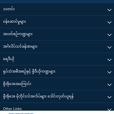
သတင်း
၀န်ဆောင်မှုများ
အပတ်စဉ်ကဏ္ဍများ
အင်္ဂလိပ်သင်ခန်းစာများ
ရေဒီယို
ရုပ်သံအစီအစဉ်နှင့် ဗွီဒီယိုကဏ္ဍများ
ဗွီအိုအေအကြောင်း
ဗွီအိုအေ မိုဘိုင်းလ်အက်ပ်များ ဒေါင်းလုတ်ယူရန်
Other Links