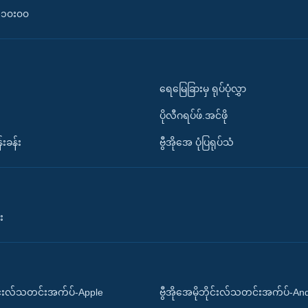
၀-၁၀း၀၀
ရေမြေခြားမှ ရုပ်ပုံလွှာ
ပိုလီဂရပ်ဖ်.အင်ဖို
်းခန်း
ဗွီအိုအေ ပုံပြရုပ်သံ
း
ိုင်းလ်သတင်းအက်ပ်-Apple
ဗွီအိုအေမိုဘိုင်းလ်သတင်းအက်ပ်-An