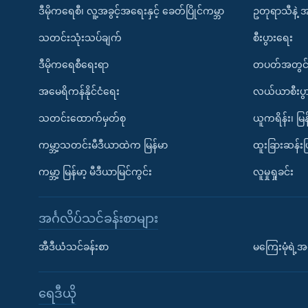
ဒီမိုကရေစီ၊ လူ့အခွင့်အရေးနှင့် ခေတ်ပြိုင်ကမ္ဘာ
ဥတုရာသီနဲ့ 
သတင်းသုံးသပ်ချက်
စီးပွားရေး
ဒီမိုကရေစီရေးရာ
တပတ်အတွင်
အမေရိကန်နိုင်ငံရေး
လယ်ယာစီးပွ
သတင်းထောက်မှတ်စု
ယူကရိန်း၊ မြန
ကမ္ဘာ့သတင်းမီဒီယာထဲက မြန်မာ
ထူးခြားဆန်း
ကမ္ဘာ့ မြန်မာ့ မီဒီယာမြင်ကွင်း
လူမှုရှုခင်း
အင်္ဂလိပ်သင်ခန်းစာများ
အီဒီယံသင်ခန်းစာ
မကြေးမုံရဲ့အင
ရေဒီယို