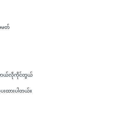
အမတ်
ဘယ်လိုကိုင်တွယ်
ြ ပေးထားပါတယ်။