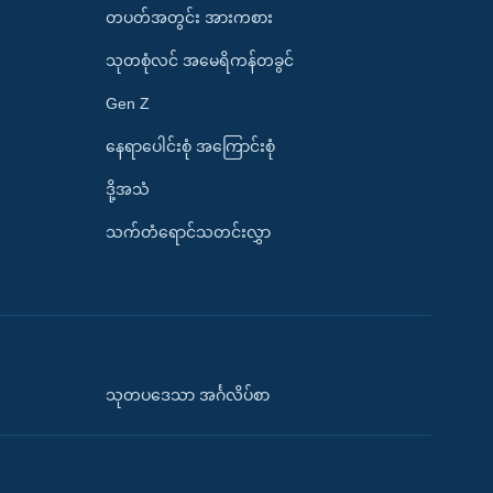
တပတ်အတွင်း အားကစား
သုတစုံလင် အမေရိကန်တခွင်
Gen Z
နေရာပေါင်းစုံ အကြောင်းစုံ
ဒို့အသံ
သက်တံရောင်သတင်းလွှာ
သုတပဒေသာ အင်္ဂလိပ်စာ