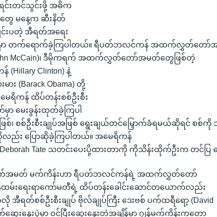
်းတင်သွင်းဖို့ အဓိက
သူတွေ မနေ့က ဆီးနိတ်
ျင်းပတဲ့ အီရတ်အရေး
ဲမှာ တက်ရောက်ခဲ့ကြပါတယ်။ ရီပတ်ဘလင်ကန် အထက်လွှတ်တော်
(John McCain)၊ ဒီမိုကရက် အထက်လွှတ်တော်အမတ်တွေဖြစ်တဲ့
(Hillary Clinton) နဲ့
းမား (Barack Obama) တို့
အမေရိကန် ထိပ်တန်းစစ်ဦးစီး
ာ်မှာ မေးခွန်းထုတ်ခဲ့ကြပါ
်၊ စစ်ဦးစီးချုပ်အဖြစ် ရွေးချယ်တင်မြှောက်ခံရမယ်ဆိုရင် စစ်ကို 
ုလည်း ပြောဆိုခဲ့ကြပါတယ်။ အမေရိကန်
Deborah Tate သတင်းပေးပို့ထားတာကို ကိုသိန်းထိုက်ဦးက တင်ပ
်အမတ် မက်ကိန်းဟာ ရီပတ်ဘလင်ကန်ရဲ့ အထက်လွှတ်တော်
န်ထမ်းရေးရာကော်မတီရဲ့ ထိပ်တန်းခေါင်းဆောင်တယောက်လည်း
ို အီရတ်စစ်ဦးစီးချုပ် ဗိုလ်ချုပ်ကြီး ဒေးဗစ် ပက်ထရီရော့ (David
်ဆွေးနွေးပွဲမှာ ဝင်ပြီးဆွေးနွေးတဲ့အချိန်မှာ ဂျွန်မက်ကိန်းကတော့