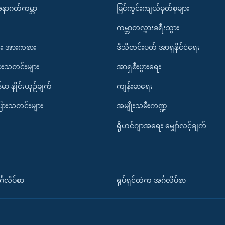
အနာဂတ်ကမ္ဘာ
မြင်ကွင်းကျယ်မှတ်စုများ
ကမ္ဘာတလွှားခရီးသွား
း အားကစား
ဒီသီတင်းပတ် အာရှနိုင်ငံရေး
ားသတင်းများ
အာရှစီးပွားရေး
်မာ နှိုင်းယှဉ်ချက်
ကျန်းမာရေး
ပြားသတင်းများ
အမျိုးသမီးကဏ္ဍ
ရိုဟင်ဂျာအရေး မျှော်လင့်ချက်
်္ဂလိပ်စာ
ရုပ်ရှင်ထဲက အင်္ဂလိပ်စာ