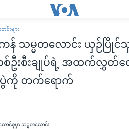
း သတင်းများ
န် သမ္မတလောင်း ယှဉ်ပြိုင်
စ်ဦးစီးချုပ်ရဲ့ အထက်လွှတ်တ
ပွဲကို တက်ရောက်
ောင်စုမှာ သမ္မတလောင်း