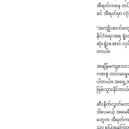
အီရတ်ကနေ တပ်ဖွ
ခင် အီရတ်မှာ လ
“အကျိုးဆက်တွေက
နိုင်ငံရေးအရ ရှ
ဆုံးရှုံးအောင် လ
တာပါ။
အချိန်မကျသေးဘဲနဲ
ဂဏစွဲ တင်းမာမှု
ပါတယ်။ အရှေ့အ
ဖြစ်သွားနိုင်တယ
ဆီးနိတ်လွှတ်တေ
ဒါပေမယ့် အမေရိ
တွေက အီရတ်ကနေ
သာ ပြောနေကြတာ၊