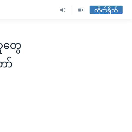
တိုက်ရိုက်
သူတွေ
ော်