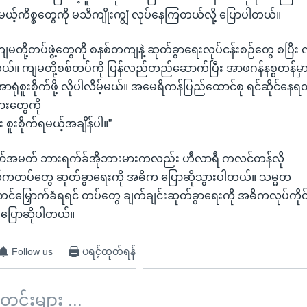
့်ကိစ္စတွေကို မသိကျိုးကျွံ လုပ်နေကြတယ်လို့ ပြောပါတယ်။
မတို့တပ်ဖွဲ့တွေကို စနစ်တကျနဲ့ ဆုတ်ခွာရေးလုပ်ငန်းစဉ်တွေ စပြီး 
ယ်။ ကျမတို့စစ်တပ်ကို ပြန်လည်တည်ဆောက်ပြီး အာဖဂန်နစ္စတန်မှာ 
ု အာရုံစူးစိုက်ဖို့ လိုပါလိမ့်မယ်။ အမေရိကန်ပြည်ထောင်စု ရင်ဆိုင်နေရ
းတွေကို
 စူးစိုက်ရမယ့်အချိန်ပါ။”
ော်အမတ် ဘားရက်ခ်အိုဘားမားကလည်း ဟီလာရီ ကလင်တန်လို
တပ်တွေ ဆုတ်ခွာရေးကို အဓိက ပြောဆိုသွားပါတယ်။ သမ္မတ
တင်မြှောက်ခံရရင် တပ်တွေ ချက်ချင်းဆုတ်ခွာရေးကို အဓိကလုပ်ကိုင
းပြောဆိုပါတယ်။
Follow us
ပရင့်ထုတ်ရန်
်းများ ...