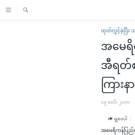
သုံး
ရ
ရှာဖွေ
လွယ်ကူ
မူလစာမျက်နှာ
ထုတ်လွှင့်ခဲ့ပြီ
ရ
စေ
မြန်မာ
လာ
အမေရိက
သည့်
ဒ်
ကမ္ဘာ့သတင်းများ
Link
ဗွီဒီယို
နိုင်ငံတကာ
အီရတ်စ
များ
သတင်းလွတ်လပ်ခွင့်
အမေရိကန်
ပင်မ
ကြားနာ
ရပ်ဝန်းတခု လမ်းတခု အလွန်
တရုတ်
အကြောင်းအရာ
အင်္ဂလိပ်စာလေ့လာမယ်
အစ္စရေး-ပါလက်စတိုင်း
သို့
၀၉ ဧၿပီ၊ ၂၀၀၈
အပတ်စဉ်ကဏ္ဍများ
အမေရိကန်သုံးအီဒီယံ
ကျော်
ကြည့်
ရေဒီယိုနှင့်ရုပ်သံ အချက်အလက်များ
မကြေးမုံရဲ့ အင်္ဂလိပ်စာ
ရေဒီယို
မျှဝေပါ
ရန်
ရေဒီယို/တီဗွီအစီအစဉ်
ရုပ်ရှင်ထဲက အင်္ဂလိပ်စာ
တီဗွီ
ပင်မ
အမေရိကန်ပြည်ထ