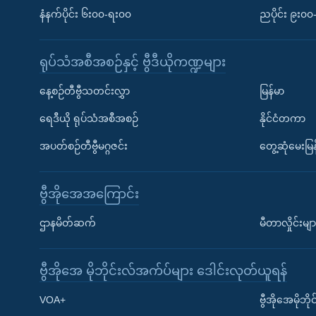
နံနက်ပိုင်း ၆း၀၀-ရး၀၀
ညပိုင်း ၉း၀
ရုပ်သံအစီအစဉ်နှင့် ဗွီဒီယိုကဏ္ဍများ
နေ့စဉ်တီဗွီသတင်းလွှာ
မြန်မာ
ရေဒီယို ရုပ်သံအစီအစဉ်
နိုင်ငံတကာ
အပတ်စဉ်တီဗွီမဂ္ဂဇင်း
တွေ့ဆုံမေးမြန
ဗွီအိုအေအကြောင်း
ဌာနမိတ်ဆက်
မီတာလှိုင်းမျာ
ဗွီအိုအေ မိုဘိုင်းလ်အက်ပ်များ ဒေါင်းလုတ်ယူရန်
Learning English
VOA+
ဗွီအိုအေမိုဘ
ဗွီအိုအေ လူမှုကွန်ယက်များ