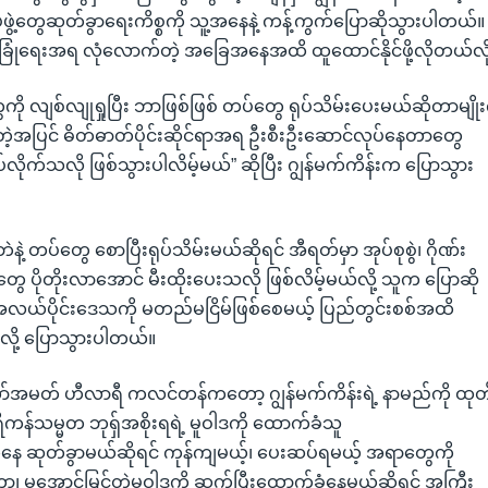
ဲ့တွေဆုတ်ခွာရေးကိစ္စကို သူ့အနေနဲ့ ကန့်ကွက်ပြောဆိုသွားပါတယ
ုံခြုံရေးအရ လုံလောက်တဲ့ အခြေအနေအထိ ထူထောင်နိုင်ဖို့လိုတယ်လိ
ို လျစ်လျုရှုပြီး ဘာဖြစ်ဖြစ် တပ်တွေ ရုပ်သိမ်းပေးမယ်ဆိုတာမျိ
ုံးတဲ့အပြင် ဓိတ်ဓာတ်ပိုင်းဆိုင်ရာအရ ဦးစီးဦးဆောင်လုပ်နေတာတွေ
ုပ်လိုက်သလို ဖြစ်သွားပါလိမ့်မယ်” ဆိုပြီး ဂျွန်မက်ကိန်းက ပြောသွား
့ တပ်တွေ စောပြီးရုပ်သိမ်းမယ်ဆိုရင် အီရတ်မှာ အုပ်စုစွဲ၊ ဂိုဏ်း
တွေ ပိုတိုးလာအောင် မီးထိုးပေးသလို ဖြစ်လိမ့်မယ်လို့ သူက ပြောဆို
လယ်ပိုင်းဒေသကို မတည်မငြိမ်ဖြစ်စေမယ့် ပြည်တွင်းစစ်အထိ
်လို့ ပြောသွားပါတယ်။
ာ်အမတ် ဟီလာရီ ကလင်တန်ကတော့ ဂျွန်မက်ကိန်းရဲ့ နာမည်ကို ထုတ
ကန်သမ္မတ ဘုရှ်အစိုးရရဲ့ မူဝါဒကို ထောက်ခံသူ
 ဆုတ်ခွာမယ်ဆိုရင် ကုန်ကျမယ့်၊ ပေးဆပ်ရမယ့် အရာတွေကို
 မအောင်မြင်တဲ့မူဝါဒကို ဆက်ပြီးထောက်ခံနေမယ်ဆိုရင် အကြီး