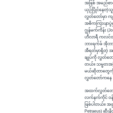
သုတပဒေသာ အင်္ဂလိပ်စာ
အ
အဖြစ် အမည်စာရင
ညွန်း
ယှဉ်ပြိုင်နေတဲ့
စာမျက်နှာ
လွှတ်တော်မှာ က
သို့
အဓိကကြားနာပွ
ကျော်
ဂျွန်မက်ကိန်း 
ကြည့်
ဟီလာရီ ကလင်တန် 
ရန်
ဘားရက်ခ် အိုဘာ
ရှာဖွေ
အီရတ်မှာရှိတဲ့ 
ရန်
ချုပ်ကို လွှတ်တေ
နေရာ
တယ်။ သမ္မတအဖြစ
သို့
မယ်ဆိုတာတွေကိ
ကျော်
လွှတ်တော်ကနေ 
ရန်
အထက်လွှတ်တော
လက်နက်ကိုင် ဝ
ဖြစ်ပါတယ်။ အခုလ
Petraeus) ဆီးနိတ