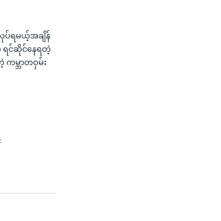
လုပ်ရမယ့်အချိန်
ရင်ဆိုင်နေရတဲ့
တဲ့ ကမ္ဘာတဝှမ်း
်