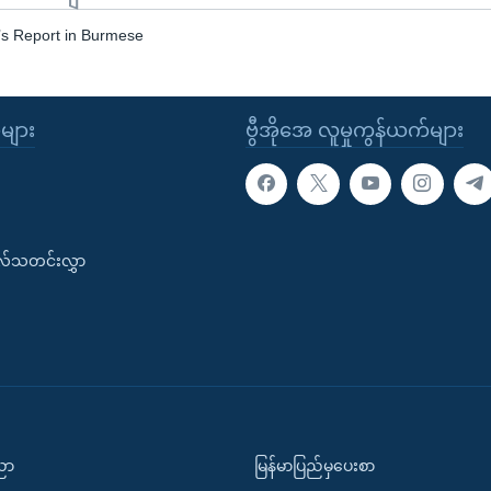
s Report in Burmese
ုများ
ဗွီအိုအေ လူမှုကွန်ယက်များ
းလ်သတင်းလွှာ
ပညာ
မြန်မာပြည်မှပေးစာ