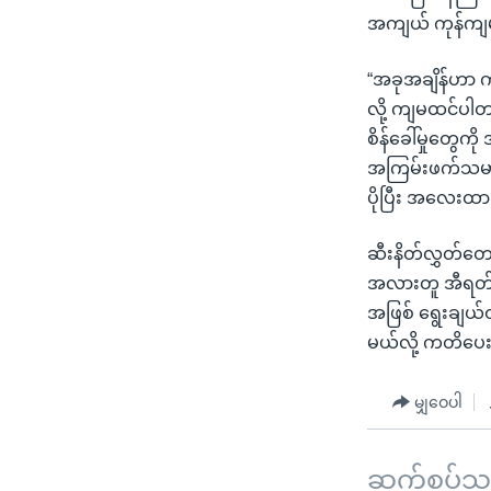
အကျယ် ကုန်ကျမယ
“အခုအချိန်ဟာ ကျ
လို့ ကျမထင်ပါတ
စိန်ခေါ်မှုတွေကိ
အကြမ်းဖက်သမာ
ပိုပြီး အလေးထား
ဆီးနိတ်လွှတ်တ
အလားတူ အီရတ်က
အဖြစ် ရွေးချယ်
မယ်လို့ ကတိပေ
မျှဝေပါ
ဆက်စပ်သတင