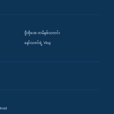
ဗွီအိုအေ တမိနစ်သတင်း
နော်သဇင်ရဲ့ Vlog
droid