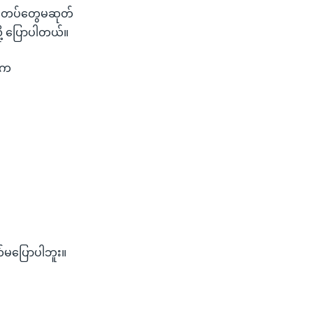
်။ တပ်တွေမဆုတ်
ု့ ပြောပါတယ်။
ုးက
်မပြောပါဘူး။