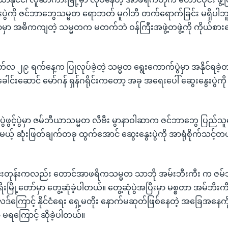
ေးပွဲကို ဇင်ဘာဘွေသမ္မတ ရောဘတ် မူဂါဘီ တက်ရောက်ခြင်း မရှိပါဘ
ာမှာ အဓိကကျတဲ့ သမ္မတက မတက်ဘဲ ဝန်ကြီးအဖွဲ့တဖွဲ့ကို ကိုယ်စားစ
လ ၂၉ ရက်နေ့က ပြုလုပ်ခဲ့တဲ့ သမ္မတ ရွေးကောက်ပွဲမှာ အနိုင်ရခဲ့တ
ေါင်းဆောင် မော်ဂန် ရှန်ဂရိုင်းကတော့ အခု အရေးပေါ် ဆွေးနွေးပွဲ
ပွဲဖွင့်ပွဲမှာ ဇမ်ဘီယာသမ္မတ လီဗီး မွာနာဝါဆာက ဇင်ဘာဘွေ ပြည်သူတ
ယ့် ဆုံးဖြတ်ချက်တခု ထွက်အောင် ဆွေးနွေးပွဲကို အာရုံစိုက်သင့်တယ်လ
င်းတုန်းကလည်း တောင်အာဖရိကသမ္မတ သာဘို အမ်းဘီးကီး က ဇမ
ီးမြို့တော်မှာ တွေ့ဆုံခဲ့ပါတယ်။ တွေ့ဆုံပွဲအပြီးမှာ မစ္စတာ အမ်ဘ
လဒ်ကြောင့် နိုင်ငံရေး ရှေ့မတိုး နောက်မဆုတ်ဖြစ်နေတဲ့ အခြေအနေ
ော မရကြောင့် ဆိုခဲ့ပါတယ်။