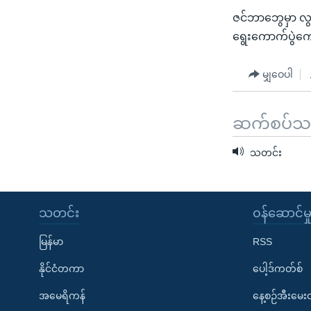
ဇင်ဘာဘွေမှာ လွ
ရွေးကောက်ပွဲကေ
မျှဝေပါ
ဆက်စပ်သတင
သတင်း
သတင်း
၀န်ဆောင်မှ
မြန်မာ
RSS
နိုင်ငံတကာ
ပေါ့ဒ်ကတ်စ်
အမေရိကန်
နေ့စဉ်အီးမေ