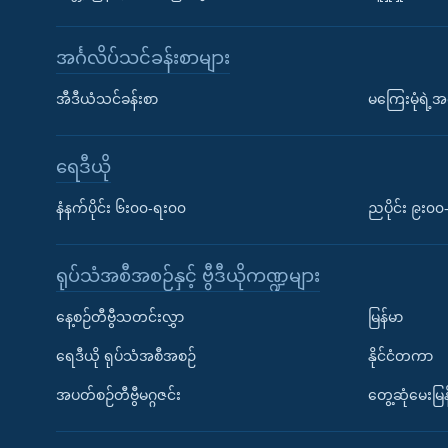
အင်္ဂလိပ်သင်ခန်းစာများ
အီဒီယံသင်ခန်းစာ
မကြေးမုံရဲ့အင
ရေဒီယို
နံနက်ပိုင်း ၆း၀၀-ရး၀၀
ညပိုင်း ၉း၀
ရုပ်သံအစီအစဉ်နှင့် ဗွီဒီယိုကဏ္ဍများ
နေ့စဉ်တီဗွီသတင်းလွှာ
မြန်မာ
ရေဒီယို ရုပ်သံအစီအစဉ်
နိုင်ငံတကာ
အပတ်စဉ်တီဗွီမဂ္ဂဇင်း
တွေ့ဆုံမေးမြန