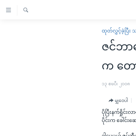
သုံး
ရ
ရှာဖွေ
လွယ်ကူ
မူလစာမျက်နှာ
ထုတ်လွှင့်ခဲ့ပြီ
ရ
စေ
မြန်မာ
လာ
ဇင်ဘာဘ
သည့်
ဒ်
ကမ္ဘာ့သတင်းများ
Link
ဗွီဒီယို
နိုင်ငံတကာ
က တောင
များ
သတင်းလွတ်လပ်ခွင့်
အမေရိကန်
ပင်မ
ရပ်ဝန်းတခု လမ်းတခု အလွန်
တရုတ်
၁၃ ဧၿပီ၊ ၂၀၀၈
အကြောင်းအရာ
အင်္ဂလိပ်စာလေ့လာမယ်
အစ္စရေး-ပါလက်စတိုင်း
သို့
မျှဝေပါ
အပတ်စဉ်ကဏ္ဍများ
အမေရိကန်သုံးအီဒီယံ
ကျော်
ပိုပြီးနက်ရှိုင်
ကြည့်
ရေဒီယိုနှင့်ရုပ်သံ အချက်အလက်များ
မကြေးမုံရဲ့ အင်္ဂလိပ်စာ
ရေဒီယို
ပိုင်းက ခေါင်း
ရန်
ရေဒီယို/တီဗွီအစီအစဉ်
ရုပ်ရှင်ထဲက အင်္ဂလိပ်စာ
တီဗွီ
ပင်မ
ဒါပေမယ့် ဇမ်ဘီယာ