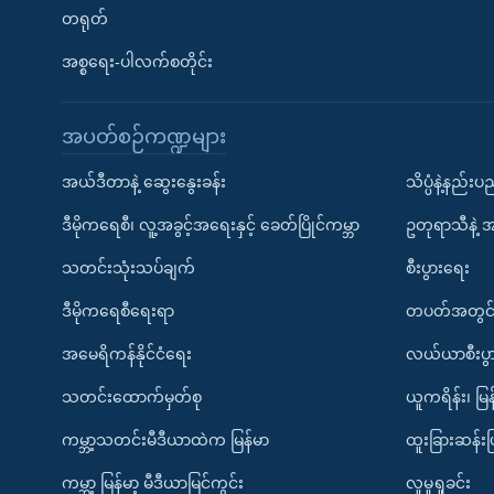
တရုတ်
အစ္စရေး-ပါလက်စတိုင်း
အပတ်စဉ်ကဏ္ဍများ
အယ်ဒီတာနဲ့ ဆွေးနွေးခန်း
သိပ္ပံနဲ့နည်း
ဒီမိုကရေစီ၊ လူ့အခွင့်အရေးနှင့် ခေတ်ပြိုင်ကမ္ဘာ
ဥတုရာသီနဲ့ 
သတင်းသုံးသပ်ချက်
စီးပွားရေး
ဒီမိုကရေစီရေးရာ
တပတ်အတွင်
အမေရိကန်နိုင်ငံရေး
လယ်ယာစီးပွ
သတင်းထောက်မှတ်စု
ယူကရိန်း၊ မြန
ကမ္ဘာ့သတင်းမီဒီယာထဲက မြန်မာ
ထူးခြားဆန်း
ကမ္ဘာ့ မြန်မာ့ မီဒီယာမြင်ကွင်း
လူမှုရှုခင်း