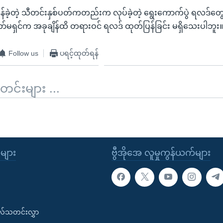
န်ခဲ့တဲ့ သီတင်းနှစ်ပတ်ကတည်းက လုပ်ခဲ့တဲ့ ရွေးကောက်ပွဲ ရလဒ်တွေ
ာ်မရှင်က အခုချိန်ထိ တရားဝင် ရလဒ် ထုတ်ပြန်ခြင်း မရှိသေးပါဘူး
Follow us
ပရင့်ထုတ်ရန်
်းများ ...
ုများ
ဗွီအိုအေ လူမှုကွန်ယက်များ
းလ်သတင်းလွှာ