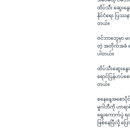
သုတပဒေသာ အင်္ဂလိပ်စာ
အ
ထိပ်သီး ဆွေးနွ
ညွန်း
နိုင်ငံရေး ပြဿန
စာမျက်နှာ
တယ်။
သို့
ကျော်
ဇင်ဘာဘွေမှာ မတ်
ကြည့်
တဲ့ အတိုက်အခံ ခ
ရန်
ပါတယ်။
ရှာဖွေ
ရန်
ထိပ်သီးဆွေးနွေး
နေရာ
ရောင်ပြန်ဟပ်စေမ
သို့
တယ်။
ကျော်
ရန်
စနေနေ့အစောပို
မူဂါဘီကို ဟာရာရ
ရွေးကောက်ပွဲ ရ
ဖြစ်နေပြီလို့ ပြ