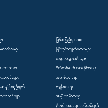
ပညာ
မြန်မာပြည်မှပေးစာ
အနာဂတ်ကမ္ဘာ
မြင်ကွင်းကျယ်မှတ်စုများ
ကမ္ဘာတလွှားခရီးသွား
း အားကစား
ဒီသီတင်းပတ် အာရှနိုင်ငံရေး
ားသတင်းများ
အာရှစီးပွားရေး
်မာ နှိုင်းယှဉ်ချက်
ကျန်းမာရေး
ပြားသတင်းများ
အမျိုးသမီးကဏ္ဍ
ရိုဟင်ဂျာအရေး မျှော်လင့်ချက်