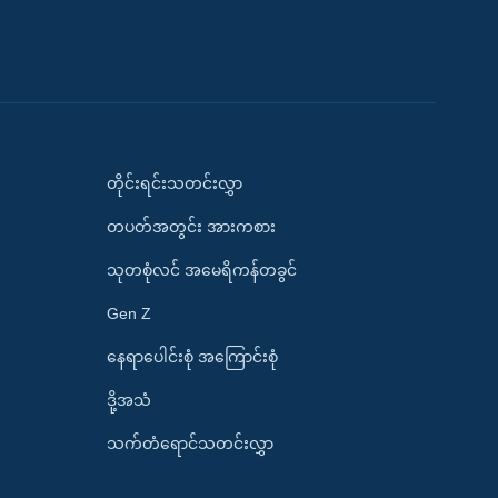
တိုင်းရင်းသတင်းလွှာ
တပတ်အတွင်း အားကစား
သုတစုံလင် အမေရိကန်တခွင်
Gen Z
နေရာပေါင်းစုံ အကြောင်းစုံ
ဒို့အသံ
သက်တံရောင်သတင်းလွှာ