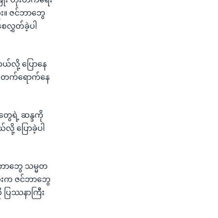
ူး။ ဇင်ဘာဘွေ
ေလွှတ်ခဲ့ပါ
ယ်လို့ ပြောနေ
ကို တက်ရောက်နေ
ွေရဲ့ ဆန္ဒကို
ို့ ပြောခဲ့ပါ
်ဘာဘွေ သမ္မတ
ီးကီးက ဇင်ဘာဘွေ
ကို ပြဿနာကြီး