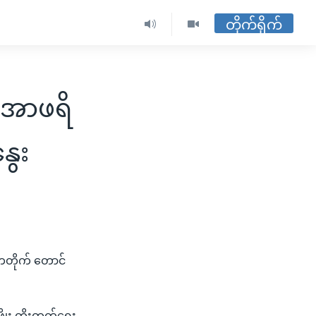
တိုက်ရိုက်
 အာဖရိ
ွေး
ရိကတိုက် တောင်
ဖြိုး တိုးတက်ရေး