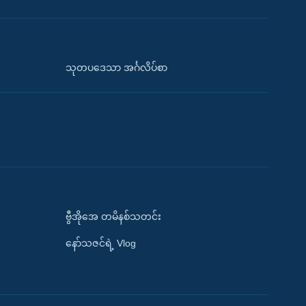
သုတပဒေသာ အင်္ဂလိပ်စာ
ဗွီအိုအေ တမိနစ်သတင်း
နော်သဇင်ရဲ့ Vlog