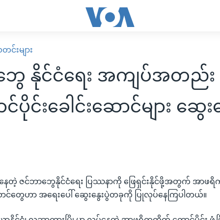
း သတင်းများ
ွေ နိုင်ငံရေး အကျပ်အတည်း
်ပိုင်းခေါင်းဆောင်များ ဆွေးန
းလာနေတဲ့ ဇင်ဘာဘွေနိုင်ငံရေး ပြဿနာကို ဖြေရှင်းနိုင်ဖို့အတွက် အာဖ
ဆောင်တွေဟာ အရေးပေါ် ဆွေးနွေးပွဲတခုကို ပြုလုပ်နေကြပါတယ်။
နိုင်ငံ၊ လူဆာကားမြို့မှာ လုပ်နေတဲ့ အာဖရိကတိုက် တောင်ပိုင်း ဖွံ့