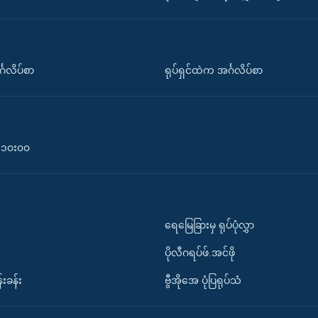
်္ဂလိပ်စာ
ရုပ်ရှင်ထဲက အင်္ဂလိပ်စာ
၀-၁၀း၀၀
ရေမြေခြားမှ ရုပ်ပုံလွှာ
ပိုလီဂရပ်ဖ်.အင်ဖို
်းခန်း
ဗွီအိုအေ ပုံပြရုပ်သံ