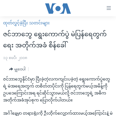
သုံး
ရ
လွယ်ကူ
ထုတ်လွှင့်ခဲ့ပြီး သတင်းများ
မူလစာမျက်နှာ
စေ
ဇင်ဘာဘွေ ရွေးကောက်ပွဲ မဲပြန်ရေတွက်
မြန်မာ
သည့်
ရေး အတိုက်အခံ စိန်ခေါ်
ကမ္ဘာ့သတင်းများ
Link
ဗွီဒီယို
နိုင်ငံတကာ
၁၃ ဧၿပီ၊ ၂၀၀၈
များ
သတင်းလွတ်လပ်ခွင့်
အမေရိကန်
ပင်မ
မျှဝေပါ
ရပ်ဝန်းတခု လမ်းတခု အလွန်
တရုတ်
အကြောင်းအရာ
ဇင်ဘာဘွေနိုင်ငံမှာ ပြီးခဲ့တဲ့လကကျင်းပခဲ့တဲ့ ရွေးကောက်ပွဲတွေ
သို့
အင်္ဂလိပ်စာလေ့လာမယ်
အစ္စရေး-ပါလက်စတိုင်း
ရဲ့ မဲအရေအတွက် တစိတ်တပိုင်းကို ပြန်ရေတွက်မယ့်အမိန့်ကို
ကျော်
အပတ်စဉ်ကဏ္ဍများ
အမေရိကန်သုံးအီဒီယံ
ဥပဒေကြောင်းအရ ရင်ဆိုင်သွားမယ်လို့ ဇင်ဘာဘွေရဲ့ အဓိက
ကြည့်
အတိုက်အခံအုပ်စုက ပြောလိုက်ပါတယ်။
ရေဒီယိုနှင့်ရုပ်သံ အချက်အလက်များ
မကြေးမုံရဲ့ အင်္ဂလိပ်စာ
ရေဒီယို
ရန်
ပင်မ
ရေဒီယို/တီဗွီအစီအစဉ်
ရုပ်ရှင်ထဲက အင်္ဂလိပ်စာ
တီဗွီ
အင်္ဂါနေ့မှာ တရားရုံးကို ဦးတိုက်လျှောက်ထားမယ့်အကြောင်းနဲ့ မဲ