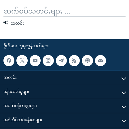
ဆက်စပ်သတင်းများ ...
သတင်း
ဗွီအိုအေ လူမှုကွန်ယက်များ
သတင်း
၀န်ဆောင်မှုများ
အပတ်စဉ်ကဏ္ဍများ
အင်္ဂလိပ်သင်ခန်းစာများ