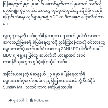
အ
ပြန်ရေတွက်မှုမှာ ပူးပေါင်း ဆောင်ရွက်တာ ဒါမှမဟုတ် ဘယ်လို
သုတပဒေသာ အင်္ဂလိပ်စာ
ညွန်း
Learning English
ရလဒ်မျိုးကိုမှ လက်ခံတာတွေ လုပ်မှာမဟုတ်ဘူးလို့ ဒီမိုကရေစီ
စာမျက်နှာ
ပြောင်းလဲရေး လှုပ်ရှားမှုအဖွဲ့ MDC က ဒီကနေ့မှာ ပြောလိုက်တာ
သို့
ဗွီအိုအေ လူမှုကွန်ယက်များ
ပါ။
ကျော်
ကြည့်
လူထုရဲ့ဆန္ဒကို ပယ်ဖျက်ဖို့နဲ့ သမ္မတ ရောဘတ် မူဂါဘီ အာဏာ
ရန်
ဆက်တည်မြဲစေဖို့ မဲပြန်ရေတွက်ဖို့ ညွှန်ကြားခဲ့တာလို့ ဇင်ဘာဘွေ
ဘာသာစကားများ
ရှာဖွေ
ရွေးကောက်ပွဲ ကော်မရှင်နဲ့ အာဏာရ ZANU-PF ပါတီတို့အပေါ်
ရန်
MDC ရဲ့ ရှေ့နေဖြစ်သူ ဆယ်လ်ဘီ ဟွာချာအပါအဝင်
နေရာ
တာဝန်ရှိသူတွေက စွပ်စွဲပြောဆိုပါတယ်။
သို့
ကျော်
အငြင်းပွားနေတဲ့ မဲဆန္ဒနယ် ၂၃ ခုမှာ မဲပြန်ရေတွက်ဖို့
ရန်
ရွေးကောက်ပွဲကော်မရှင်က ညွှန်ကြားထားတယ်လို့ နိုင်ငံပိုင်
Sunday Mail သတင်းစာက ဖော်ပြခဲ့တာပါ။
မျှဝေပါ
Follow us