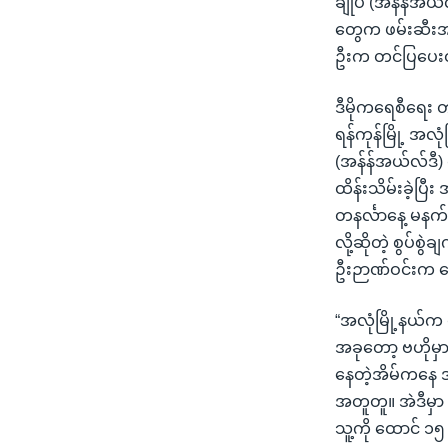
ချုပ် (အန်န်အယ်
သုတပဒေသာ အင်္ဂလိပ်စာ
အ
တွေက ဖမ်းဆီးအ
ညွန်း
ဦးက တင်ပြပေ
စာမျက်နှာ
သို့
ဒီမိုကရေစီရေး 
ကျော်
ရန်ကုန်မြို့ အလု
ကြည့်
(အန်န်အယ်လ်ဒီ) 
ရန်
ထိန်းသိမ်းခဲ့ပ
ရှာဖွေ
တနင်္လာနေ့ မနက်
ရန်
လို့ဆိုတဲ့ စွပ်စွ
နေရာ
ဦးဉာဏ်ဝင်းက 
သို့
ကျော်
“အလုံမြို့နယ်က 
ရန်
အခုတော့ ဗဟိုမ
နေတဲ့အိမ်ကနေ အ
အတူတူ။ အဲဒီမှာ မ
သူ့ကို ထောင် ၁