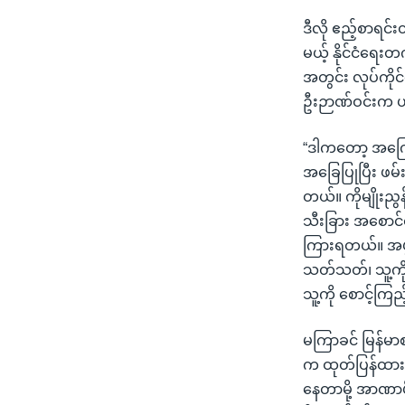
ဒီလို ဧည့်စာရင်
မယ့် နိုင်ငံရေး
အတွင်း လုပ်ကိုင်
ဦးဉာဏ်ဝင်းက 
“ဒါကတော့ အကြောင
အခြေပြုပြီး ဖမ်း
တယ်။ ကိုမျိုးညွ
သီးခြား အစောင်
ကြားရတယ်။ အဖွဲ့
သတ်သတ်၊ သူ့ကိ
သူ့ကို စောင့်ကြ
မကြာခင် မြန်မာစ
က ထုတ်ပြန်ထား
နေတာမို့ အာဏာ