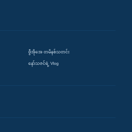
ဗွီအိုအေ တမိနစ်သတင်း
နော်သဇင်ရဲ့ Vlog