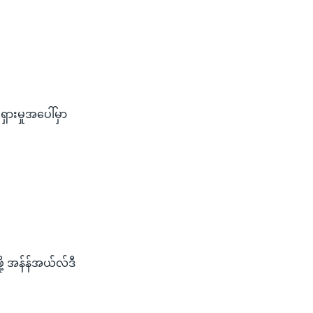
ေ
ားမှုအပေါ်မှာ
ု့ အန်န်အယ်လ်ဒီ