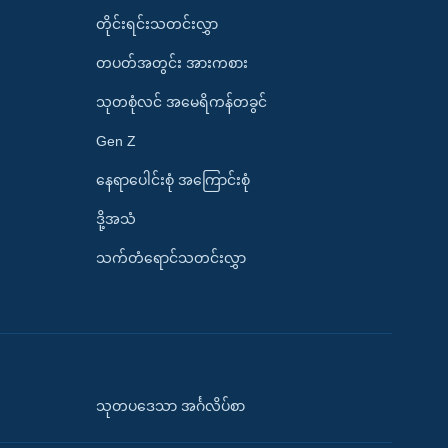
တိုင်းရင်းသတင်းလွှာ
တပတ်အတွင်း အားကစား
သုတစုံလင် အမေရိကန်တခွင်
Gen Z
နေရာပေါင်းစုံ အကြောင်းစုံ
ဒို့အသံ
သက်တံရောင်သတင်းလွှာ
သုတပဒေသာ အင်္ဂလိပ်စာ