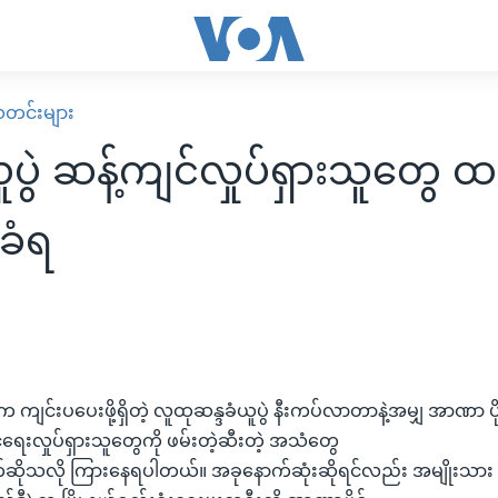
း သတင်းများ
ူပွဲ ဆန့်ကျင်လှုပ်ရှားသူတွေ ထ
ခံရ
က ကျင်းပပေးဖို့ရှိတဲ့ လူထုဆန္ဒခံယူပွဲ နီးကပ်လာတာနဲ့အမျှ အာဏာ
ငံရေးလှုပ်ရှားသူတွေကို ဖမ်းတဲ့ဆီးတဲ့ အသံတွေ
ိုသလို ကြားနေရပါတယ်။ အခုနောက်ဆုံးဆိုရင်လည်း အမျိုးသား ဒီ