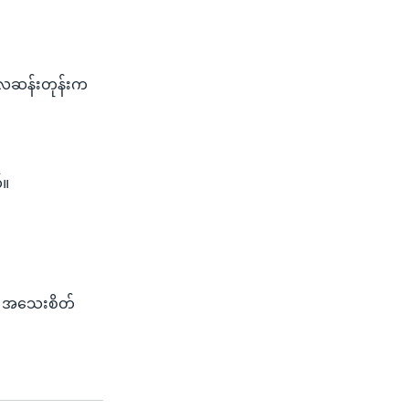
ီလဆန်းတုန်းက
်။
ေ အသေးစိတ်