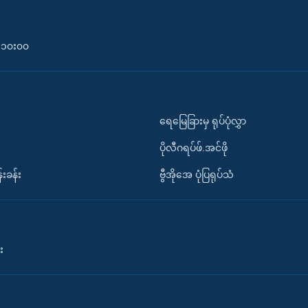
၀-၁၀း၀၀
ရေမြေခြားမှ ရုပ်ပုံလွှာ
ပိုလီဂရပ်ဖ်.အင်ဖို
်းခန်း
ဗွီအိုအေ ပုံပြရုပ်သံ
း