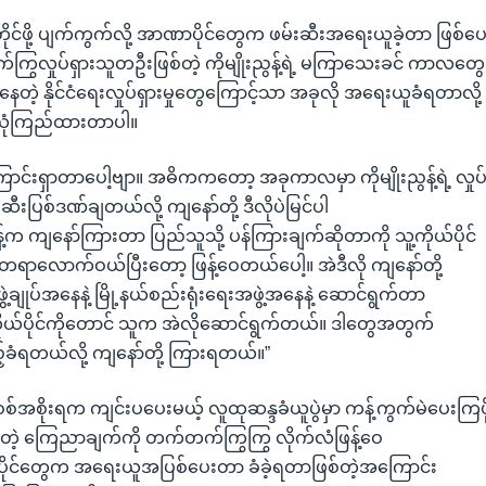
းတိုင်ဖို့ ပျက်ကွက်လို့ အာဏာပိုင်တွေက ဖမ်းဆီးအရေးယူခဲ့တာ ဖြစ်ပ
တက်ကြွလှုပ်ရှားသူတဦးဖြစ်တဲ့ ကိုမျိုးညွန့်ရဲ့ မကြာသေးခင် ကာလတွေ
နေတဲ့ နိုင်ငံရေးလှုပ်ရှားမှုတွေကြောင့်သာ အခုလို အရေးယူခံရတာလို့
ယုံကြည်ထားတာပါ။
်းရှာတာပေါ့ဗျာ။ အဓိကကတော့ အခုကာလမှာ ကိုမျိုးညွန့်ရဲ့ လှုပ်ရှ
ဆီးပြစ်ဒဏ်ချတယ်လို့ ကျနော်တို့ ဒီလိုပဲမြင်ပါ
န့်က ကျနော်ကြားတာ ပြည်သူသို့ ပန်ကြားချက်ဆိုတာကို သူ့ကိုယ်ပိုင်
တရာလောက်ဝယ်ပြီးတော့ ဖြန့်ဝေတယ်ပေါ့။ အဲဒီလို ကျနော်တို့
ချုပ်အနေနဲ့ မြို့နယ်စည်းရုံးရေးအဖွဲ့အနေနဲ့ ဆောင်ရွက်တာ
ုယ်ပိုင်ကိုတောင် သူက အဲလိုဆောင်ရွက်တယ်။ ဒါတွေအတွက်
ည့်ခံရတယ်လို့ ကျနော်တို့ ကြားရတယ်။”
စ်အစိုးရက ကျင်းပပေးမယ့် လူထုဆန္ဒခံယူပွဲမှာ ကန့်ကွက်မဲပေးကြဖိ
တဲ့ ကြေညာချက်ကို တက်တက်ကြွကြွ လိုက်လံဖြန့်ဝေ
ပိုင်တွေက အရေးယူအပြစ်ပေးတာ ခံခဲ့ရတာဖြစ်တဲ့အကြောင်း