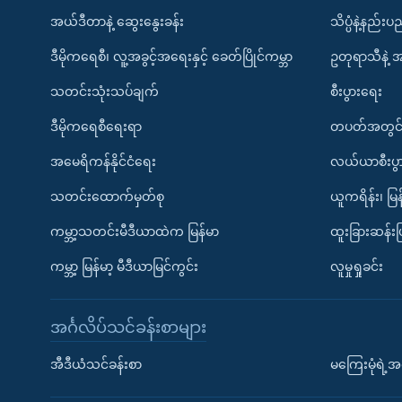
အယ်ဒီတာနဲ့ ဆွေးနွေးခန်း
သိပ္ပံနဲ့နည်း
ဒီမိုကရေစီ၊ လူ့အခွင့်အရေးနှင့် ခေတ်ပြိုင်ကမ္ဘာ
ဥတုရာသီနဲ့ 
သတင်းသုံးသပ်ချက်
စီးပွားရေး
ဒီမိုကရေစီရေးရာ
တပတ်အတွင်
အမေရိကန်နိုင်ငံရေး
လယ်ယာစီးပွ
သတင်းထောက်မှတ်စု
ယူကရိန်း၊ မြန
ကမ္ဘာ့သတင်းမီဒီယာထဲက မြန်မာ
ထူးခြားဆန်း
ကမ္ဘာ့ မြန်မာ့ မီဒီယာမြင်ကွင်း
လူမှုရှုခင်း
အင်္ဂလိပ်သင်ခန်းစာများ
အီဒီယံသင်ခန်းစာ
မကြေးမုံရဲ့အင