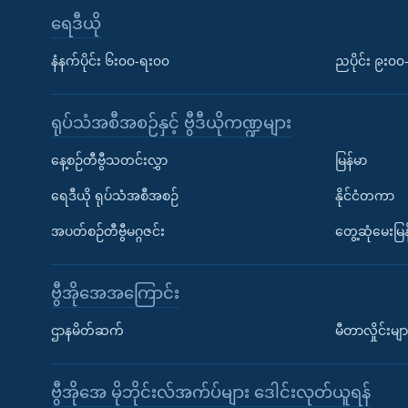
ရေဒီယို
နံနက်ပိုင်း ၆း၀၀-ရး၀၀
ညပိုင်း ၉း၀
ရုပ်သံအစီအစဉ်နှင့် ဗွီဒီယိုကဏ္ဍများ
နေ့စဉ်တီဗွီသတင်းလွှာ
မြန်မာ
ရေဒီယို ရုပ်သံအစီအစဉ်
နိုင်ငံတကာ
အပတ်စဉ်တီဗွီမဂ္ဂဇင်း
တွေ့ဆုံမေးမြန
ဗွီအိုအေအကြောင်း
ဌာနမိတ်ဆက်
မီတာလှိုင်းမျာ
ဗွီအိုအေ မိုဘိုင်းလ်အက်ပ်များ ဒေါင်းလုတ်ယူရန်
Learning English