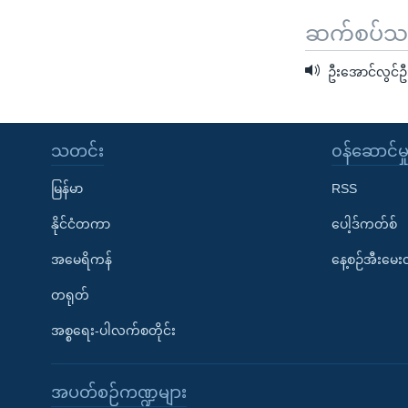
ဆက်စပ်သတင
ဦးအောင်လွင်ဦ
သတင်း
၀န်ဆောင်မှ
မြန်မာ
RSS
နိုင်ငံတကာ
ပေါ့ဒ်ကတ်စ်
အမေရိကန်
နေ့စဉ်အီးမေ
တရုတ်
အစ္စရေး-ပါလက်စတိုင်း
အပတ်စဉ်ကဏ္ဍများ