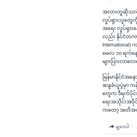
အလားတူဆိုသလိုပ
လှုပ်ရှားသူတွေက
အရေး လှုပ်ရှား
လည်း နိုင်ငံတကာ
International)
မေလ ၁၀ ရက်နေ့မှာ 
များပြားလာလေလေ
မြန်မာနိုင်ငံအန
ဆန္ဒခံယူပွဲမှာ က
တွေက ဒီရက်ပိုင်း
ရေးအသိုင်းအဝိ
ကတော့ အတိအက
မျှဝေပါ