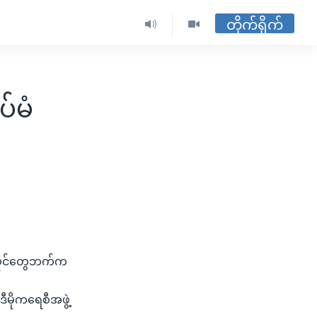
တိုက်ရိုက်
ပ်မံ
 ပိုင်တွေဘက်က
မိုကရေစီအဖွဲ့