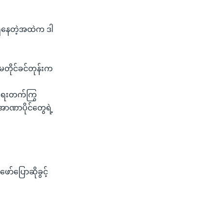
ှိနေတဲ့အထဲက ဒါ
 မတိုင်ခင်တုန်းက
ငံရေးတက်ကြွ
အာဏာပိုင်တွေရဲ့
ာ်ပြောဆိုခွင့်