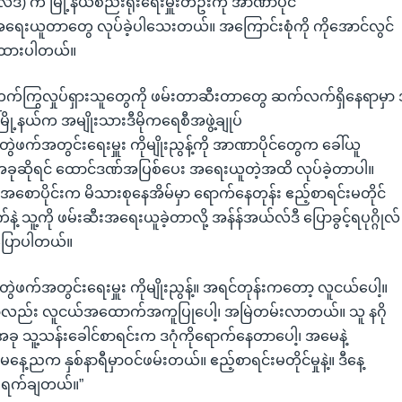
လ်ဒီ) က မြို့နယ်စည်းရုံးရေးမှူးတဦးကို အာဏာပိုင်
ရေးယူတာတွေ လုပ်ခဲ့ပါသေးတယ်။ အကြောင်းစုံကို ကိုအောင်လွင်
းထားပါတယ်။
တက်ကြွလှုပ်ရှားသူတွေကို ဖမ်းတာဆီးတာတွေ ဆက်လက်ရှိနေရာမှာ 
ံမြို့နယ်က အမျိုးသားဒီမိုကရေစီအဖွဲ့ချုပ်
တွဲဖက်အတွင်းရေးမှူး ကိုမျိုးညွန့်ကို အာဏာပိုင်တွေက ခေါ်ယူ
ြီး အခုဆိုရင် ထောင်ဒဏ်အပြစ်ပေး အရေးယူတဲ့အထိ လုပ်ခဲ့တာပါ။
အစောပိုင်းက မိသားစုနေအိမ်မှာ ရောက်နေတုန်း ဧည့်စာရင်းမတိုင်
ဲချက်နဲ့ သူ့ကို ဖမ်းဆီးအရေးယူခဲ့တာလို့ အန်န်အယ်လ်ဒီ ပြောခွင့်ရပုဂ္ဂိုလ်
ပြောပါတယ်။
တွဲဖက်အတွင်းရေးမှူး ကိုမျိုးညွန့်။ အရင်တုန်းကတော့ လူငယ်ပေါ့။
ှာလည်း လူငယ်အထောက်အကူပြုပေါ့၊ အမြဲတမ်းလာတယ်။ သူ နဂို
ခု သူ့သန်းခေါင်စာရင်းက ဒဂုံကိုရောက်နေတာပေါ့၊ အမေနဲ့
နေ့ညက နှစ်နာရီမှာဝင်ဖမ်းတယ်။ ဧည့်စာရင်းမတိုင်မှုနဲ့။ ဒီနေ့
၅ ရက်ချတယ်။”