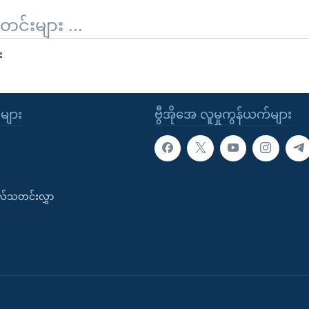
်းများ ...
း
ုများ
ဗွီအိုအေ လူမှုကွန်ယက်များ
းလ်သတင်းလွှာ