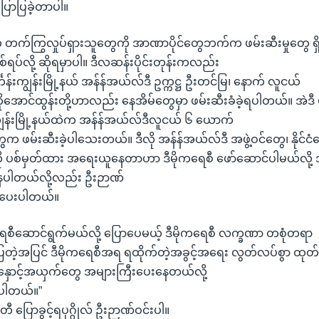
ောပြခဲ့တာပါ။
တက်ကြွလှုပ်ရှားသူတွေကို အာဏာပိုင်တွေဘက်က ဖမ်းဆီးမှုတွေ ရ
်ရပ်လို့ ဆိုရမှာပါ။ ဒီလဆန်းပိုင်းတုန်းကလည်း
်္ကန်းကျွန်းမြို့နယ် အန်န်အယ်လ်ဒီ ဥက္ကဋ္ဌ ဦးတင်မြ၊ နောက် လူငယ်
 ကိုအောင်ထွန်းတို့ဟာလည်း နေအိမ်တွေမှာ ဖမ်းဆီးခံခဲ့ရပါတယ်။ အဲဒီ
ျွန်းမြို့နယ်ထဲက အန်န်အယ်လ်ဒီလူငယ် ၆ ယောက်
ေက ဖမ်းဆီးခဲ့ပါသေးတယ်။ ဒီလို အန်န်အယ်လ်ဒီ အဖွဲ့ဝင်တွေ၊ နိုင်
ကို ပစ်မှတ်ထား အရေးယူနေတာဟာ ဒီမိုကရေစီ ဖော်ဆောင်ပါမယ်လို့ 
ဲနေပါတယ်လို့လည်း ဦးဉာဏ်
်ပေးပါတယ်။
ကရေစီဆောင်ရွက်မယ်လို့ ပြောပေမယ့် ဒီမိုကရေစီ လက္ခဏာ တစုံတရာ
ပြတဲ့အပြင် ဒီမိုကရေစီအရ ရထိုက်တဲ့အခွင့်အရေး လွတ်လပ်စွာ ထုတ်ဖေ
ှောင့်အယှက်တွေ အများကြီးပေးနေတယ်လို့
်ပါတယ်။”
 ပြောခွင့်ရပုဂ္ဂိုလ် ဦးဉာဏ်ဝင်းပါ။