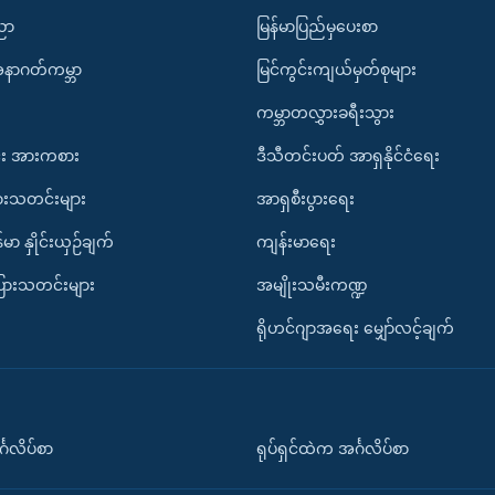
ပညာ
မြန်မာပြည်မှပေးစာ
အနာဂတ်ကမ္ဘာ
မြင်ကွင်းကျယ်မှတ်စုများ
ကမ္ဘာတလွှားခရီးသွား
း အားကစား
ဒီသီတင်းပတ် အာရှနိုင်ငံရေး
ားသတင်းများ
အာရှစီးပွားရေး
်မာ နှိုင်းယှဉ်ချက်
ကျန်းမာရေး
ပြားသတင်းများ
အမျိုးသမီးကဏ္ဍ
ရိုဟင်ဂျာအရေး မျှော်လင့်ချက်
်္ဂလိပ်စာ
ရုပ်ရှင်ထဲက အင်္ဂလိပ်စာ