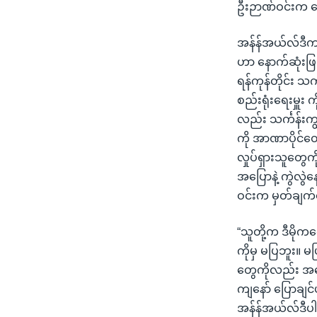
ဦးဉာဏ်ဝင်းက ပြ
အန်န်အယ်လ်ဒီက 
ဟာ နောက်ဆုံးဖြစ
ရန်ကုန်တိုင်း သင
စည်းရုံးရေးမှူး
လည်း သင်္ကန်းက
ကို အာဏာပိုင်တွ
လှုပ်ရှားသူတွေ
အပြောနဲ့ ကွဲလွ
ဝင်းက မှတ်ချက
“သူတို့က ဒီမို
ကိုမှ မပြဘူး။ မ
တွေကိုလည်း အန
ကျနော် ပြောချင
အန်န်အယ်လ်ဒီပါတီ