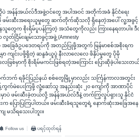
ဲ အန်န်အယ်လ်ဒီအဖွဲ့ဝင်တွေ အပါအဝင် အတိုက်အခံ နိုင်ငံရေး
ို ဖမ်းဆီးအရေးယူမှုတွေ ဆက်တိုက်ဆိုသလို ရှိနေတဲ့အပေါ် လူ့အခွင့်
နေသူတွေက စိုးရိမ်ပူပန်ကြတဲ့ အသံတွေကိုလည်း ကြားနေရတာပါ။ ဒ
 လွတ်ငြိမ်းချမ်းသာခွင့်အဖွဲ့ (Amnesty
 က အခြေခံဥပဒေတရပ်ကို အတည်ပြုဖို့အတွက် မြန်မာစစ်အစိုးရက
ကျင်းပဖို့ရှိတဲ့ ဆန္ဒခံယူပွဲ နီးလာလေလေ ဖိနှိပ်မှုတွေ ပိုမို
ဖြစ်မှာကို စိုးရိမ်မကင်းဖြစ်ရတဲ့အကြောင်း ပြောဆိုခဲ့ပါသေးတယ
ောက်ဘက် ရခိုင်ပြည်နယ် စစ်တွေမြို့မှာလည်း သင်္ကြန်ကာလအတွင်း
န့်ကွက်မဲပေးကြဖို့ လှုံ့ဆော်သူ အနည်းဆုံး ၂၀ ကျော်ကို အာဏာပိုင်
မှာပဲ ဖမ်းဆီးခဲ့တယ်လို့ အန်န်အယ်လ်ဒီနဲ့ တက်ကြွလှုပ်ရှားသူ နိုင်ငံ
ုင်းက ပြောပြကြပါတယ်။ ဖမ်းဆီးခံရသူတွေရဲ့ နောက်ဆုံးအခြေအန
ျ မသိရသေးပါဘူး။
Follow us
ပရင့်ထုတ်ရန်