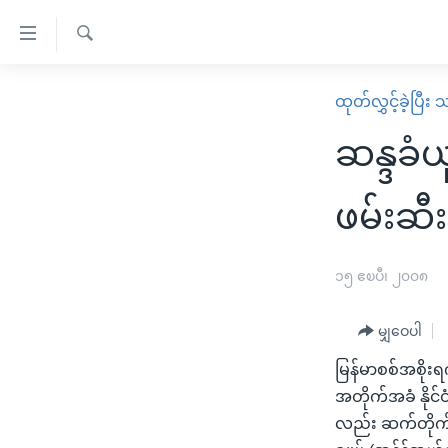
သုံး
ရ
ရှာဖွေ
လွယ်ကူ
မူလစာမျက်နှာ
ထုတ်လွှင့်ခဲ့ပြီ
ရ
စေ
မြန်မာ
လာ
ဆန္ဒခံယ
သည့်
ဒ်
ကမ္ဘာ့သတင်းများ
Link
ဗွီဒီယို
နိုင်ငံတကာ
ဖမ်းဆီး
များ
သတင်းလွတ်လပ်ခွင့်
အမေရိကန်
ပင်မ
ရပ်ဝန်းတခု လမ်းတခု အလွန်
တရုတ်
၁၅ ဧၿပီ၊ ၂၀၀၈
အကြောင်းအရာ
အင်္ဂလိပ်စာလေ့လာမယ်
အစ္စရေး-ပါလက်စတိုင်း
သို့
မျှဝေပါ
အပတ်စဉ်ကဏ္ဍများ
အမေရိကန်သုံးအီဒီယံ
ကျော်
မြန်မာစစ်အစိုးရ
ကြည့်
ရေဒီယိုနှင့်ရုပ်သံ အချက်အလက်များ
မကြေးမုံရဲ့ အင်္ဂလိပ်စာ
ရေဒီယို
အတိုက်အခံ နိုင်
ရန်
ရေဒီယို/တီဗွီအစီအစဉ်
ရုပ်ရှင်ထဲက အင်္ဂလိပ်စာ
တီဗွီ
လည်း ဆက်တိုက်ဆ
ပင်မ