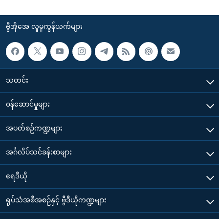
ဗွီအိုအေ လူမှုကွန်ယက်များ
သတင်း
၀န်ဆောင်မှုများ
အပတ်စဉ်ကဏ္ဍများ
အင်္ဂလိပ်သင်ခန်းစာများ
ရေဒီယို
ရုပ်သံအစီအစဉ်နှင့် ဗွီဒီယိုကဏ္ဍများ