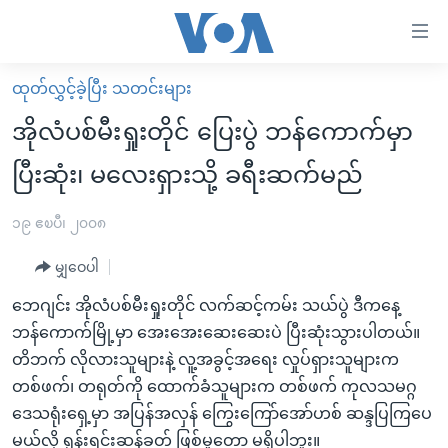
သုံး
ရ
လွယ်ကူ
ထုတ်လွှင့်ခဲ့ပြီး သတင်းများ
မူလစာမျက်နှာ
စေ
အိုလံပစ်မီးရှုးတိုင် ပြေးပွဲ ဘန်ကောက်မှာ
မြန်မာ
သည့်
ပြီးဆုံး၊ မလေးရှားသို့ ခရီးဆက်မည်
ကမ္ဘာ့သတင်းများ
Link
ဗွီဒီယို
နိုင်ငံတကာ
၁၉ ဧၿပီ၊ ၂၀၀၈
များ
သတင်းလွတ်လပ်ခွင့်
အမေရိကန်
ပင်မ
မျှဝေပါ
ရပ်ဝန်းတခု လမ်းတခု အလွန်
တရုတ်
အကြောင်းအရာ
ဘေဂျင်း အိုလံပစ်မီးရှုးတိုင် လက်ဆင့်ကမ်း သယ်ပွဲ ဒီကနေ့
သို့
အင်္ဂလိပ်စာလေ့လာမယ်
အစ္စရေး-ပါလက်စတိုင်း
ဘန်ကောက်မြို့မှာ အေးအေးဆေးဆေးပဲ ပြီးဆုံးသွားပါတယ်။
ကျော်
အပတ်စဉ်ကဏ္ဍများ
အမေရိကန်သုံးအီဒီယံ
တိဘက် လိုလားသူများနဲ့ လူ့အခွင့်အရေး လှုပ်ရှားသူများက
ကြည့်
တစ်ဖက်၊ တရုတ်ကို ထောက်ခံသူများက တစ်ဖက် ကုလသမဂ္ဂ
ရေဒီယိုနှင့်ရုပ်သံ အချက်အလက်များ
မကြေးမုံရဲ့ အင်္ဂလိပ်စာ
ရေဒီယို
ရန်
ဒေသရုံးရှေ့မှာ အပြန်အလှန် ကြွေးကြော်အော်ဟစ် ဆန္ဒပြကြပေ
ပင်မ
ရေဒီယို/တီဗွီအစီအစဉ်
ရုပ်ရှင်ထဲက အင်္ဂလိပ်စာ
တီဗွီ
မယ်လို့ ရုန်းရင်းဆန်ခတ် ဖြစ်မှုတော့ မရှိပါဘူး။