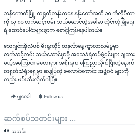
အ
သုတပဒေသာ အင်္ဂလိပ်စာ
ညွန်း
Learning English
ဘန်ကောက်မြို့ တရုတ်တန်းကနေ နန်းတော်အထိ ၁၀ ကီလိုမီတာ
စာမျက်နှာ
ကို လူ ၈၀ လက်ဆင့်ကမ်း သယ်ဆောင်တဲ့အခါမှာ ထိုင်းလုံခြုံရေး
သို့
ဗွီအိုအေ လူမှုကွန်ယက်များ
ရဲ ထောင်ပေါင်းများစွာက စောင့်ကြပ်နေပါတယ်။
ကျော်
ကြည့်
ဘေဂျင်းအိုလံပစ် မီးရှုးတိုင် တနင်္လာနေ့ ကွာလာလမ်ပူမှာ
ရန်
လက်ဆင့်ကမ်း သယ်ဆောင်မှာမို့ အသေခံရဲတပ်ဖွဲ့ဝင်များ ချထား
ဘာသာစကားများ
ရှာဖွေ
မယ့်အကြောင်း မလေးရှား အစိုးရက ကြေညာလိုက်ပြီးတဲ့နောက်
ရန်
တရုတ်သံရုံးရှေ့မှာ ဆန္ဒပြတဲ့ ဖလောင်ကောင်း အဖွဲ့ဝင် များကို
နေရာ
လည်း ဖမ်းဆီးလိုက်ပါပြီ။
သို့
ကျော်
မျှဝေပါ
Follow us
ရန်
ဆက်စပ်သတင်းများ ...
သတင်း