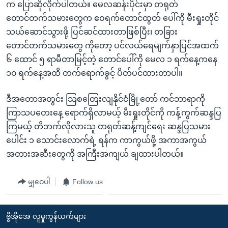
အ
က ပြောဆိုလိုက်ပါတယ်။ မေလဆန်းပိုင်းမှာ တရုတ်
သုတပဒေသာ အင်္ဂလိပ်စာ
ညွန်း
Learning English
တောင်တက်သမားတွေက ဧဝရက်တောင်ထွတ် ပေါ်ကို မီးရှုးတိုင်
စာမျက်နှာ
သယ်ဆောင်သွားဖို့ ပြင်ဆင်ထားတာဖြစ်ပြီး၊ တခြား
သို့
ဗွီအိုအေ လူမှုကွန်ယက်များ
တောင်တက်သမားတွေ ကိုတော့ ပင်လယ်ရေမျက်နှာပြင်အထက်
ကျော်
၆ ထောင် ၅ ရာမီတာမြင့်တဲ့ တောင်ပေါ်ကို မေလ ၁ ရက်နေ့ကနေ
ကြည့်
၁၀ ရက်နေ့အထိ တက်ရောက်ခွင့် ပိတ်ပင်ထားတာပါ။
ရန်
ဘာသာစကားများ
ရှာဖွေ
ဒီအတောအတွင်း သြစတြေးလျနိုင်ငံမြို့တော် ကင်ဘာရာကို
ရန်
ကြာသပတေးနေ့ ရောက်ရှိလာမယ့် မီးရှုးတိုင်ကို ကန့်ကွက်ဆန္ဒပြ
နေရာ
ကြမယ့် တိဘက်လိုလားသူ တရုတ်ဆန့်ကျင်ရေး ဆန္ဒပြသမား
သို့
ပေါင်း ၁ သောင်းလောက်ရဲ့ ရန်က ကာကွယ်ဖို့ အကာအကွယ်
ကျော်
အတားအဆီးတွေကို အကြီးအကျယ် ချထားပါတယ်။
ရန်
မျှဝေပါ
Follow us
ဗွီအိုအေ လူမှုကွန်ယက်များ