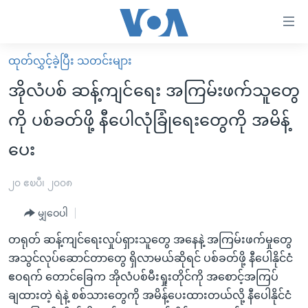
သုံး
ရ
လွယ်ကူ
ထုတ်လွှင့်ခဲ့ပြီး သတင်းများ
မူလစာမျက်နှာ
စေ
အိုလံပစ် ဆန့်ကျင်ရေး အကြမ်းဖက်သူတွေ
မြန်မာ
သည့်
ကို ပစ်ခတ်ဖို့ နီပေါလုံခြုံရေးတွေကို အမိန့်
ကမ္ဘာ့သတင်းများ
Link
ပေး
ဗွီဒီယို
နိုင်ငံတကာ
များ
သတင်းလွတ်လပ်ခွင့်
အမေရိကန်
ပင်မ
၂၀ ဧၿပီ၊ ၂၀၀၈
ရပ်ဝန်းတခု လမ်းတခု အလွန်
တရုတ်
အကြောင်းအရာ
မျှဝေပါ
သို့
အင်္ဂလိပ်စာလေ့လာမယ်
အစ္စရေး-ပါလက်စတိုင်း
ကျော်
တရုတ် ဆန့်ကျင်ရေးလှုပ်ရှားသူတွေ အနေနဲ့ အကြမ်းဖက်မှုတွေ
အပတ်စဉ်ကဏ္ဍများ
အမေရိကန်သုံးအီဒီယံ
ကြည့်
အသွင်လုပ်ဆောင်တာတွေ ရှိလာမယ်ဆိုရင် ပစ်ခတ်ဖို့ နီပေါနိုင်ငံ
ရေဒီယိုနှင့်ရုပ်သံ အချက်အလက်များ
မကြေးမုံရဲ့ အင်္ဂလိပ်စာ
ရေဒီယို
ရန်
ဧဝရက် တောင်ခြေက အိုလံပစ်မီးရှုးတိုင်ကို အစောင့်အကြပ်
ပင်မ
ရေဒီယို/တီဗွီအစီအစဉ်
ချထားတဲ့ ရဲနဲ့ စစ်သားတွေကို အမိန့်ပေးထားတယ်လို့ နီပေါနိုင်ငံ
ရုပ်ရှင်ထဲက အင်္ဂလိပ်စာ
တီဗွီ