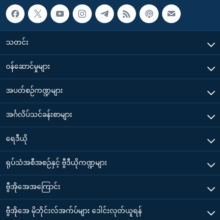
သတင်း
၀န်ဆောင်မှုများ
အပတ်စဉ်ကဏ္ဍများ
အင်္ဂလိပ်သင်ခန်းစာများ
ရေဒီယို
ရုပ်သံအစီအစဉ်နှင့် ဗွီဒီယိုကဏ္ဍများ
ဗွီအိုအေအကြောင်း
ဗွီအိုအေ မိုဘိုင်းလ်အက်ပ်များ ဒေါင်းလုတ်ယူရန်