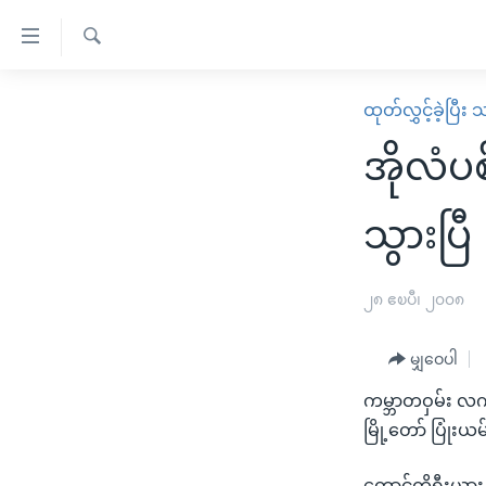
သုံး
ရ
ရှာဖွေ
လွယ်ကူ
မူလစာမျက်နှာ
ထုတ်လွှင့်ခဲ့ပြီ
ရ
စေ
မြန်မာ
လာ
အိုလံပစ
သည့်
ဒ်
ကမ္ဘာ့သတင်းများ
Link
ဗွီဒီယို
နိုင်ငံတကာ
သွားပြီ
များ
သတင်းလွတ်လပ်ခွင့်
အမေရိကန်
ပင်မ
ရပ်ဝန်းတခု လမ်းတခု အလွန်
တရုတ်
၂၈ ဧၿပီ၊ ၂၀၀၈
အကြောင်းအရာ
အင်္ဂလိပ်စာလေ့လာမယ်
အစ္စရေး-ပါလက်စတိုင်း
သို့
မျှဝေပါ
အပတ်စဉ်ကဏ္ဍများ
အမေရိကန်သုံးအီဒီယံ
ကျော်
ကမ္ဘာတဝှမ်း လက
ကြည့်
ရေဒီယိုနှင့်ရုပ်သံ အချက်အလက်များ
မကြေးမုံရဲ့ အင်္ဂလိပ်စာ
ရေဒီယို
မြို့တော် ပြုံးယ
ရန်
ရေဒီယို/တီဗွီအစီအစဉ်
ရုပ်ရှင်ထဲက အင်္ဂလိပ်စာ
တီဗွီ
ပင်မ
တောင်ကိုရီးယားနိ