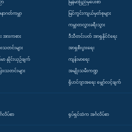
ပညာ
မြန်မာပြည်မှပေးစာ
အနာဂတ်ကမ္ဘာ
မြင်ကွင်းကျယ်မှတ်စုများ
ကမ္ဘာတလွှားခရီးသွား
း အားကစား
ဒီသီတင်းပတ် အာရှနိုင်ငံရေး
ားသတင်းများ
အာရှစီးပွားရေး
်မာ နှိုင်းယှဉ်ချက်
ကျန်းမာရေး
ပြားသတင်းများ
အမျိုးသမီးကဏ္ဍ
ရိုဟင်ဂျာအရေး မျှော်လင့်ချက်
်္ဂလိပ်စာ
ရုပ်ရှင်ထဲက အင်္ဂလိပ်စာ