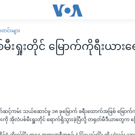
း သတင်းများ
်မီးရှုးတိုင် မြောက်ကိုရီးယား
်ဆင့်ကမ်း သယ်ဆောင်မှု ၁၈ ခုမြောက် ခရီးထောက်အဖြစ် မြောက်က
မ်းကို အိုလံပစ်မီးရှူးတိုင် ရောက်ရှိသွားခဲ့ပြီလို့ တရုတ်မီဒီယာတွ
ုင်ငံ ဆိုးလ်မြို့ကနေ အထူးအစီအစဉ် နဲ့ ပြုံးယမ်းမြို့ကို ပျံသန်း သ