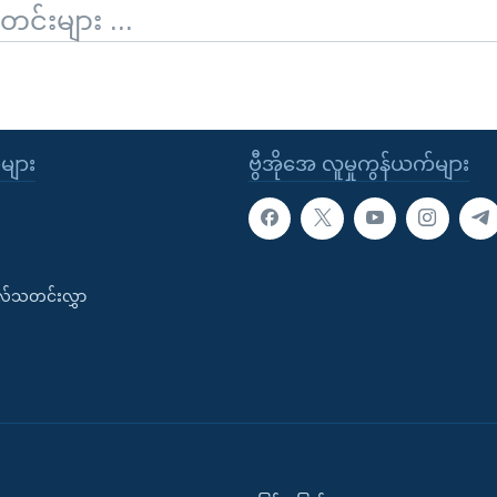
်းများ ...
ုများ
ဗွီအိုအေ လူမှုကွန်ယက်များ
းလ်သတင်းလွှာ