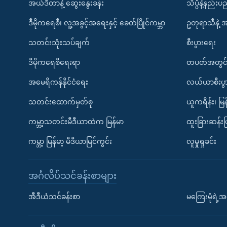
အယ်ဒီတာနဲ့ ဆွေးနွေးခန်း
သိပ္ပံနဲ့နည်း
ဒီမိုကရေစီ၊ လူ့အခွင့်အရေးနှင့် ခေတ်ပြိုင်ကမ္ဘာ
ဥတုရာသီနဲ့ 
သတင်းသုံးသပ်ချက်
စီးပွားရေး
ဒီမိုကရေစီရေးရာ
တပတ်အတွင်
အမေရိကန်နိုင်ငံရေး
လယ်ယာစီးပွ
သတင်းထောက်မှတ်စု
ယူကရိန်း၊ မြန
ကမ္ဘာ့သတင်းမီဒီယာထဲက မြန်မာ
ထူးခြားဆန်း
ကမ္ဘာ့ မြန်မာ့ မီဒီယာမြင်ကွင်း
လူမှုရှုခင်း
အင်္ဂလိပ်သင်ခန်းစာများ
အီဒီယံသင်ခန်းစာ
မကြေးမုံရဲ့အင