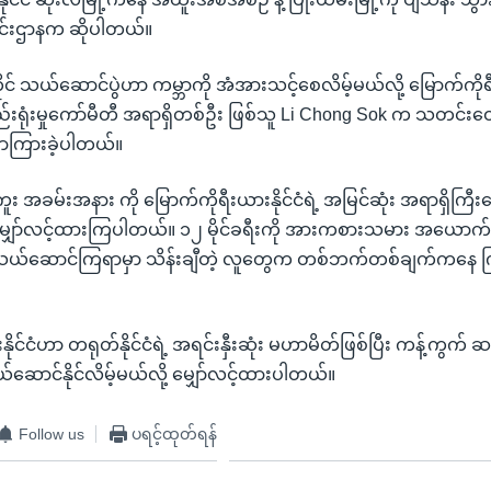
င်းဌာနက ဆိုပါတယ်။
းတိုင် သယ်ဆောင်ပွဲဟာ ကမ္ဘာကို အံအားသင့်စေလိမ့်မယ်လို့ မြောက်ကိုရီး
းရုံးမှုကော်မီတီ အရာရှိတစ်ဦး ဖြစ်သူ Li Chong Sok က သတင်း
ကြားခဲ့ပါတယ်။
မီးကူး အခမ်းအနား ကို မြောက်ကိုရီးယားနိုင်ငံရဲ့ အမြင်ဆုံး အရာရှိက
 မျှော်လင့်ထားကြပါတယ်။ ၁၂ မိုင်ခရီးကို အားကစားသမား အယောက
ယ်ဆောင်ကြရာမှာ သိန်းချီတဲ့ လူတွေက တစ်ဘက်တစ်ချက်ကနေ ကြိ
ိုင်ငံဟာ တရုတ်နိုင်ငံရဲ့ အရင်းနှီးဆုံး မဟာမိတ်ဖြစ်ပြီး ကန့်ကွက် 
သယ်ဆောင်နိုင်လိမ့်မယ်လို့ မျှော်လင့်ထားပါတယ်။
Follow us
ပရင့်ထုတ်ရန်