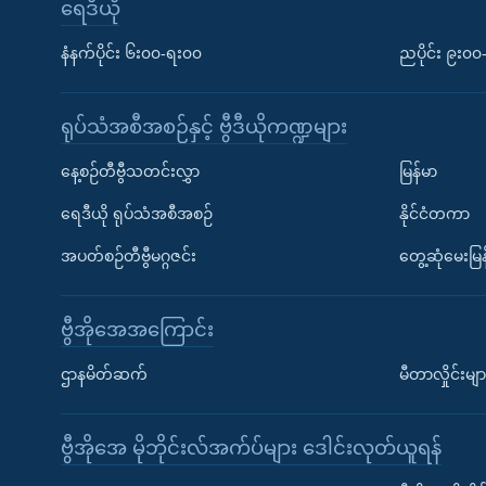
ရေဒီယို
နံနက်ပိုင်း ၆း၀၀-ရး၀၀
ညပိုင်း ၉း၀
ရုပ်သံအစီအစဉ်နှင့် ဗွီဒီယိုကဏ္ဍများ
နေ့စဉ်တီဗွီသတင်းလွှာ
မြန်မာ
ရေဒီယို ရုပ်သံအစီအစဉ်
နိုင်ငံတကာ
အပတ်စဉ်တီဗွီမဂ္ဂဇင်း
တွေ့ဆုံမေးမြန
ဗွီအိုအေအကြောင်း
ဌာနမိတ်ဆက်
မီတာလှိုင်းမျာ
ဗွီအိုအေ မိုဘိုင်းလ်အက်ပ်များ ဒေါင်းလုတ်ယူရန်
Learning English