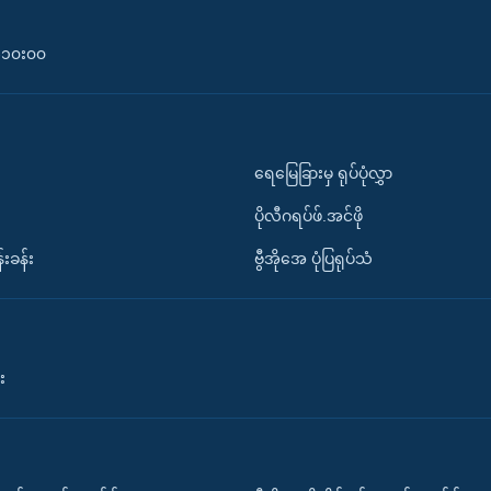
၀-၁၀း၀၀
ရေမြေခြားမှ ရုပ်ပုံလွှာ
ပိုလီဂရပ်ဖ်.အင်ဖို
်းခန်း
ဗွီအိုအေ ပုံပြရုပ်သံ
း