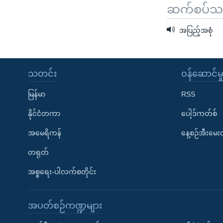
ဆက်စပ်သတင
အပြည့်အစုံ
သတင်း
၀န်ဆောင်မှ
မြန်မာ
RSS
နိုင်ငံတကာ
ပေါ့ဒ်ကတ်စ်
အမေရိကန်
နေ့စဉ်အီးမေ
တရုတ်
အစ္စရေး-ပါလက်စတိုင်း
အပတ်စဉ်ကဏ္ဍများ