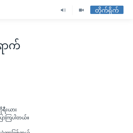
တိုက်ရိုက်
ရောက်
ိုရီးယား
ေက ပြောကြပါတယ်။
ွားခဲ့တာဖြစ်တယ်