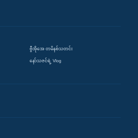
ဗွီအိုအေ တမိနစ်သတင်း
နော်သဇင်ရဲ့ Vlog