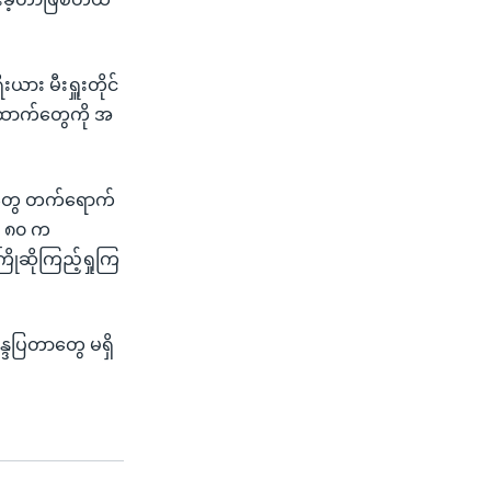
ယား မီးရှူးတိုင်
ထောက်တွေကို အ
ြီးတွေ တက်ရောက်
် ၈၀ က
ုဆိုကြည့်ရှုကြ
ဆန္ဒပြတာတွေ မရှိ