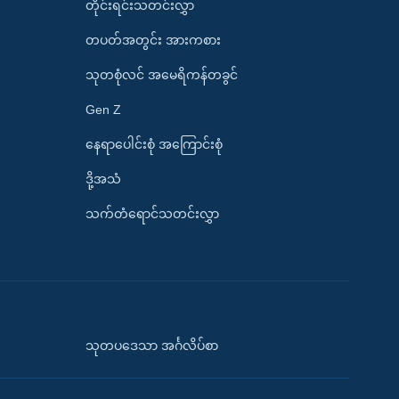
တိုင်းရင်းသတင်းလွှာ
တပတ်အတွင်း အားကစား
သုတစုံလင် အမေရိကန်တခွင်
Gen Z
နေရာပေါင်းစုံ အကြောင်းစုံ
ဒို့အသံ
သက်တံရောင်သတင်းလွှာ
သုတပဒေသာ အင်္ဂလိပ်စာ