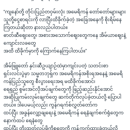
“ကျနော်တို့ တိုင်းပြည်တဝှမ်းလုံး အမေရိကန် တော်တော်များများ
သူတို့ငွေစာရင်းကို လာပြီးထိခိုက်ခဲ့တဲ့ အခြေအနေကို စိုးရိမ်နေ
ကြတယ်ဆိုတာ နားလည်ပါတယ်။
ဓာတ်ဆီဈေးတွေ၊ အစားအသောက်ဈေးတွေကနေ အိမ်ယာဈေးနဲ့
ကျောင်းလခတွေ
အထိ ထိခိုက်မှာကို ကြောက်နေကြပါတယ်။”
အိမ်ဖြူတော် နှင်းဆီဥယျာဉ်ထဲမှာကျင်းပတဲ့ သတင်းစာ
ရှင်းလင်းပွဲမှာ သမ္မတဘုရှ်က အမေရိကန်အစိုးရအနေနဲ့ အမေရိ
ကန်ပြည်သူတွေ စီးပွားရေးအရ မထိခိုက်အောင်၊
ရေရှည် စွမ်းအင်လိုအပ်ချက်တွေကို ဖြည့်ဆည်းနိုင်အောင်
အဆိုပြုကမ်းလှမ်းချက်တွေ ဆက်တိုက်လုပ်ခဲ့တယ်လို့ ပြောပါ
တယ်။ ဒါပေမယ့်လည်း ကွန်ဂရက်စ်လွှတ်တော်က
ထပ်ပြီး အခွန်လျှော့ချရေးနဲ့ အမေရိကန် ရေနံချက်စက်ရုံတွေက
နောက်ထပ် ရေနံတွေ
ထပ်ပြီး တိုးထုတ်လုပ်ဖို့ကိစ္စတွေကို ကန့်ကွက်ထားခဲ့တယ်လို့