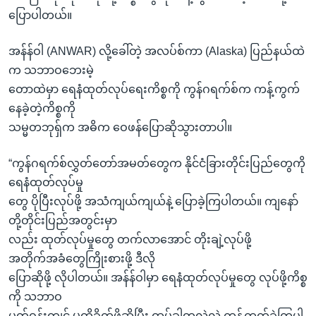
ပြောပါတယ်။
အန်န်ဝါ (ANWAR) လို့ခေါ်တဲ့ အလပ်စ်ကာ (Alaska) ပြည်နယ်ထဲ
က သဘာဝဘေးမဲ့
တောထဲမှာ ရေနံထုတ်လုပ်ရေးကိစ္စကို ကွန်ဂရက်စ်က ကန့်ကွက်
နေခဲ့တဲ့ကိစ္စကို
သမ္မတဘုရှ်က အဓိက ဝေဖန်ပြောဆိုသွားတာပါ။
“ကွန်ဂရက်စ်လွှတ်တော်အမတ်တွေက နိုင်ငံခြားတိုင်းပြည်တွေကို
ရေနံထုတ်လုပ်မှု
တွေ ပိုပြီးလုပ်ဖို့ အသံကျယ်ကျယ်နဲ့ ပြောခဲ့ကြပါတယ်။ ကျနော်
တို့တိုင်းပြည်အတွင်းမှာ
လည်း ထုတ်လုပ်မှုတွေ တက်လာအောင် တိုးချဲ့လုပ်ဖို့
အတိုက်အခံတွေကြိုးစားဖို့ ဒီလို
ပြောဆိုဖို့ လိုပါတယ်။ အန်န်ဝါမှာ ရေနံထုတ်လုပ်မှုတွေ လုပ်ဖို့ကိစ္စ
ကို သဘာဝ
ပတ်ဝန်းကျင် မထိခိုက်ဖို့ဆိုပြီး ထပ်ခါတလဲလဲ ကန့်ကွက်ခဲ့ကြပါ