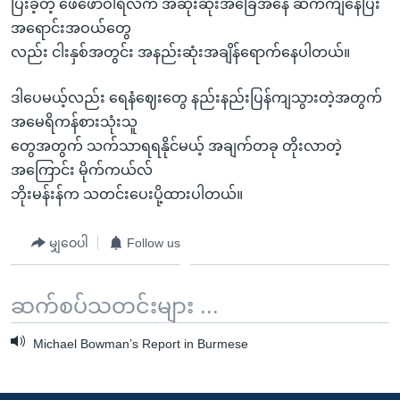
ပြီးခဲ့တဲ့ ဖေဖော်ဝါရီလက အဆိုးဆုံးအခြေအနေ ဆက်ကျနေပြီး
အရောင်းအဝယ်တွေ
လည်း ငါးနှစ်အတွင်း အနည်းဆုံးအချိန်ရောက်နေပါတယ်။
ဒါပေမယ့်လည်း ရေနံဈေးတွေ နည်းနည်းပြန်ကျသွားတဲ့အတွက်
အမေရိကန်စားသုံးသူ
တွေအတွက် သက်သာရရနိုင်မယ့် အချက်တခု တိုးလာတဲ့
အကြောင်း မိုက်ကယ်လ်
ဘိုးမန်းန်က သတင်းပေးပို့ထားပါတယ်။
မျှဝေပါ
Follow us
ဆက်စပ်သတင်းများ ...
Michael Bowman’s Report in Burmese