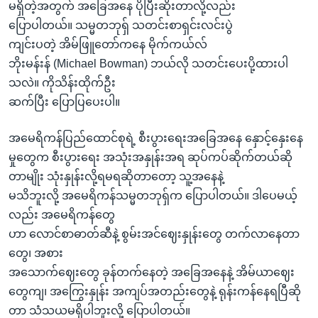
အ
မရှိတဲ့အတွက် အခြေအနေ ပိုပြီးဆိုးတာလို့လည်း
သုတပဒေသာ အင်္ဂလိပ်စာ
ညွန်း
Learning English
ပြောပါတယ်။ သမ္မတဘုရှ် သတင်းစာရှင်းလင်းပွဲ
စာမျက်နှာ
ကျင်းပတဲ့ အိမ်ဖြူတော်ကနေ မိုက်ကယ်လ်
သို့
ဗွီအိုအေ လူမှုကွန်ယက်များ
ဘိုးမန်းန် (Michael Bowman) ဘယ်လို သတင်းပေးပို့ထားပါ
ကျော်
သလဲ။ ကိုသိန်းထိုက်ဦး
ကြည့်
ဆက်ပြီး ပြောပြပေးပါ။
ရန်
ဘာသာစကားများ
ရှာဖွေ
အမေရိကန်ပြည်ထောင်စုရဲ့ စီးပွားရေးအခြေအနေ နှောင့်နှေးနေ
ရန်
မှုတွေက စီးပွားရေး အသုံးအနှုန်းအရ ဆုပ်ကပ်ဆိုက်တယ်ဆို
နေရာ
တာမျိုး သုံးနှုန်းလို့ရမရဆိုတာတော့ သူ့အနေနဲ့
သို့
မသိဘူးလို့ အမေရိကန်သမ္မတဘုရှ်က ပြောပါတယ်။ ဒါပေမယ့်
ကျော်
လည်း အမေရိကန်တွေ
ရန်
ဟာ လောင်စာဓာတ်ဆီနဲ့ စွမ်းအင်ဈေးနှုန်းတွေ တက်လာနေတာ
တွေ၊ အစား
အသောက်ဈေးတွေ ခုန်တက်နေတဲ့ အခြေအနေနဲ့ အိမ်ယာဈေး
တွေကျ၊ အကြွေးနှုန်း အကျပ်အတည်းတွေနဲ့ ရုန်းကန်နေရပြီဆို
တာ သံသယမရှိပါဘူးလို့ ပြောပါတယ်။