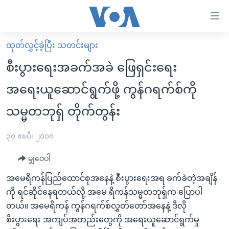
သုံး
ရ
လွယ်ကူ
ထုတ်လွှင့်ခဲ့ပြီး သတင်းများ
မူလစာမျက်နှာ
စေ
စီးပွားရေးအခက်အခဲ ဖြေရှင်းရေး
မြန်မာ
သည့်
အရေးယူဆောင်ရွက်ဖို့ ကွန်ဂရက်စ်ကို
ကမ္ဘာ့သတင်းများ
Link
သမ္မတဘုရှ် တိုက်တွန်း
ဗွီဒီယို
နိုင်ငံတကာ
များ
သတင်းလွတ်လပ်ခွင့်
အမေရိကန်
ပင်မ
၃၀ ဧၿပီ၊ ၂၀၀၈
ရပ်ဝန်းတခု လမ်းတခု အလွန်
တရုတ်
အကြောင်းအရာ
မျှဝေပါ
သို့
အင်္ဂလိပ်စာလေ့လာမယ်
အစ္စရေး-ပါလက်စတိုင်း
ကျော်
အမေရိကန်ပြည်ထောင်စုအနေနဲ့ စီးပွားရေးအရ ခက်ခဲတဲ့အချိန်
အပတ်စဉ်ကဏ္ဍများ
အမေရိကန်သုံးအီဒီယံ
ကြည့်
ကို ရင်ဆိုင်နေရတယ်လို့ အမေ ရိကန်သမ္မတဘုရှ်က ပြောပါ
ရေဒီယိုနှင့်ရုပ်သံ အချက်အလက်များ
မကြေးမုံရဲ့ အင်္ဂလိပ်စာ
ရေဒီယို
ရန်
တယ်။ အမေရိကန် ကွန်ဂရက်စ်လွှတ်တော်အနေနဲ့ ဒီလို
ပင်မ
ရေဒီယို/တီဗွီအစီအစဉ်
စီးပွားရေး အကျပ်အတည်းတွေကို အရေးယူဆောင်ရွက်မှု
ရုပ်ရှင်ထဲက အင်္ဂလိပ်စာ
တီဗွီ