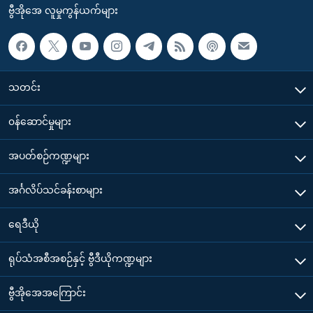
ဗွီအိုအေ လူမှုကွန်ယက်များ
သတင်း
၀န်ဆောင်မှုများ
အပတ်စဉ်ကဏ္ဍများ
အင်္ဂလိပ်သင်ခန်းစာများ
ရေဒီယို
ရုပ်သံအစီအစဉ်နှင့် ဗွီဒီယိုကဏ္ဍများ
ဗွီအိုအေအကြောင်း