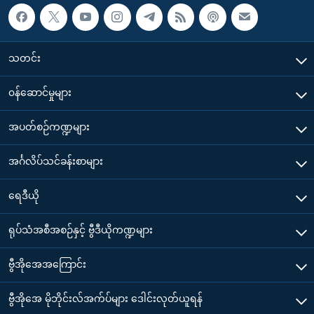
သတင်း
၀န်ဆောင်မှုများ
အပတ်စဉ်ကဏ္ဍများ
အင်္ဂလိပ်သင်ခန်းစာများ
ရေဒီယို
ရုပ်သံအစီအစဉ်နှင့် ဗွီဒီယိုကဏ္ဍများ
ဗွီအိုအေအကြောင်း
ဗွီအိုအေ မိုဘိုင်းလ်အက်ပ်များ ဒေါင်းလုတ်ယူရန်