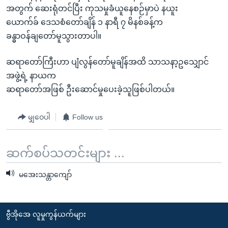
အ
အတွက် ဆေးရုံတင်ပြီး ကုသမှုခံယူနေစဉ်မှာပဲ နယူး
သုတပဒေသာ အင်္ဂလိပ်စာ
ညွန်း
Learning English
ယောက်ခ် ဒေသစံတော်ချိန် ၁ နာရီ ၇ မိနစ်ခန့်က
စာမျက်နှာ
ခန္ဓာဝန်ချတော်မူသွားတာပါ။
သို့
ဗွီအိုအေ လူမှုကွန်ယက်များ
ကျော်
ဆရာတော်ကြီးဟာ ပျံလွန်တော်မူချိန်အထိ သာသနာ့ဥသျှောင်
ကြည့်
အဖွဲ့ရဲ့ နာယက
ရန်
ဆရာတော်အဖြစ် ဦးဆောင်မှုပေးခဲ့သူဖြစ်ပါတယ်။
ဘာသာစကားများ
ရှာဖွေ
ရန်
မျှဝေပါ
Follow us
နေရာ
သို့
ဆက်စပ်သတင်းများ ...
ကျော်
ရန်
မအေးသန္တာကျော်
ဗွီအိုအေ လူမှုကွန်ယက်များ