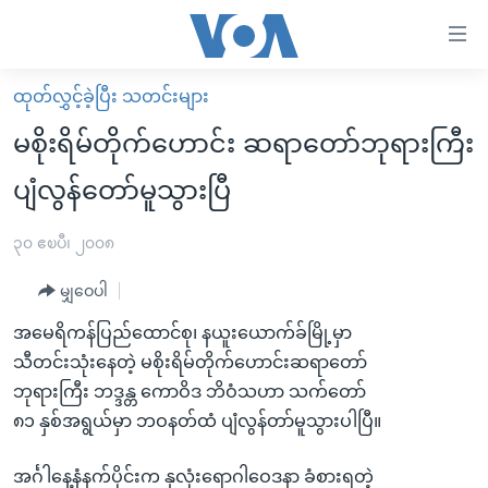
သုံး
ရ
လွယ်ကူ
ထုတ်လွှင့်ခဲ့ပြီး သတင်းများ
မူလစာမျက်နှာ
စေ
မစိုးရိမ်တိုက်ဟောင်း ဆရာတော်ဘုရားကြီး
မြန်မာ
သည့်
ပျံလွန်တော်မူသွားပြီ
ကမ္ဘာ့သတင်းများ
Link
ဗွီဒီယို
နိုင်ငံတကာ
၃၀ ဧၿပီ၊ ၂၀၀၈
များ
သတင်းလွတ်လပ်ခွင့်
အမေရိကန်
ပင်မ
မျှဝေပါ
ရပ်ဝန်းတခု လမ်းတခု အလွန်
တရုတ်
အကြောင်းအရာ
အမေရိကန်ပြည်ထောင်စု၊ နယူးယောက်ခ်မြို့မှာ
သို့
အင်္ဂလိပ်စာလေ့လာမယ်
အစ္စရေး-ပါလက်စတိုင်း
သီတင်းသုံးနေတဲ့ မစိုးရိမ်တိုက်ဟောင်းဆရာတော်
ကျော်
အပတ်စဉ်ကဏ္ဍများ
အမေရိကန်သုံးအီဒီယံ
ဘုရားကြီး ဘဒ္ဒန္တ ကောဝိဒ ဘိဝံသဟာ သက်တော်
ကြည့်
၈၁ နှစ်အရွယ်မှာ ဘဝနတ်ထံ ပျံလွန်တာ်မူသွားပါပြီ။
ရေဒီယိုနှင့်ရုပ်သံ အချက်အလက်များ
မကြေးမုံရဲ့ အင်္ဂလိပ်စာ
ရေဒီယို
ရန်
ပင်မ
ရေဒီယို/တီဗွီအစီအစဉ်
ရုပ်ရှင်ထဲက အင်္ဂလိပ်စာ
တီဗွီ
အင်္ဂါနေ့နံနက်ပိုင်းက နှလုံးရောဂါဝေဒနာ ခံစားရတဲ့