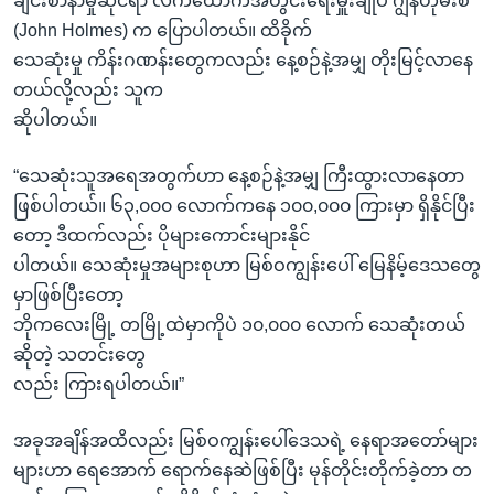
ချင်းစာနာမှုဆိုင်ရာ လက်ထောက်အတွင်းရေးမှူးချုပ် ဂျွန်ဟုမ်းစ်
(John Holmes) က ပြောပါတယ်။ ထိခိုက်
သေဆုံးမှု ကိန်းဂဏန်းတွေကလည်း နေ့စဉ်နဲ့အမျှ တိုးမြင့်လာနေ
တယ်လို့လည်း သူက
ဆိုပါတယ်။
“သေဆုံးသူအရေအတွက်ဟာ နေ့စဉ်နဲ့အမျှ ကြီးထွားလာနေတာ
ဖြစ်ပါတယ်။ ၆၃,၀၀၀ လောက်ကနေ ၁၀၀,၀၀၀ ကြားမှာ ရှိနိုင်ပြီး
တော့ ဒီထက်လည်း ပိုများကောင်းများနိုင်
ပါတယ်။ သေဆုံးမှုအများစုဟာ မြစ်ဝကျွန်းပေါ် မြေနိမ့်ဒေသတွေ
မှာဖြစ်ပြီးတော့
ဘိုကလေးမြို့ တမြို့ထဲမှာကိုပဲ ၁၀,၀၀၀ လောက် သေဆုံးတယ်
ဆိုတဲ့ သတင်းတွေ
လည်း ကြားရပါတယ်။”
အခုအချိန်အထိလည်း မြစ်ဝကျွန်းပေါ်ဒေသရဲ့ နေရာအတော်များ
များဟာ ရေအောက် ရောက်နေဆဲဖြစ်ပြီး မုန်တိုင်းတိုက်ခဲ့တာ တ