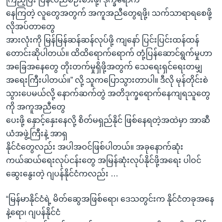
နေကြတဲ့ လူတွေအတွက် အကူအညီတွေရဖို့၊ သက်သာရာရစေဖို့
လိုအပ်တာတွေ
အားလုံးကို မြန်မြန်ဆန်ဆန်လုပ်ဖို့ ကျနော် ပြင်းပြင်းထန်ထန်
တောင်းဆိုပါတယ်။ ထိထိရောက်ရောက် တုံ့ပြန်ဆောင်ရွက်မှုဟာ
အခြေအနေတွေ တိုးတက်မှုရှိဖို့အတွက် သေရေးရှင်ရေးတမျှ
အရေးကြီးပါတယ်။” လို့ သူကပြောသွားတာပါ။ ဒီလို မုန်တိုင်းစဲ
သွားပေမယ်လို့ နောက်ဆက်တွဲ အတိဒုက္ခရောက်နေကျရသူတွေ
ကို အကူအညီတွေ
ပေးဖို့ နှောင့်နှေးနေလို့ စိတ်မရှည်နိုင် ဖြစ်နေရတဲ့အထဲမှာ အာဆီ
ယံအဖွဲ့ကြီးနဲ့ အာရှ
နိုင်ငံတွေလည်း အပါအဝင်ဖြစ်ပါတယ်။ အခုနောက်ဆုံး
ကယ်ဆယ်ရေးလုပ်ငန်းတွေ အမြန်ဆုံးလုပ်နိုင်ဖို့အရေး ပါဝင်
ဆွေးနွေးတဲ့ ဂျပန်နိုင်ငံကလည်း …
“မြန်မာနိုင်ငံရဲ့ မိတ်ဆွေအဖြစ်ရော၊ ဒေသတွင်းက နိုင်ငံတခုအနေ
နဲ့ရော၊ ဂျပန်နိုင်ငံ