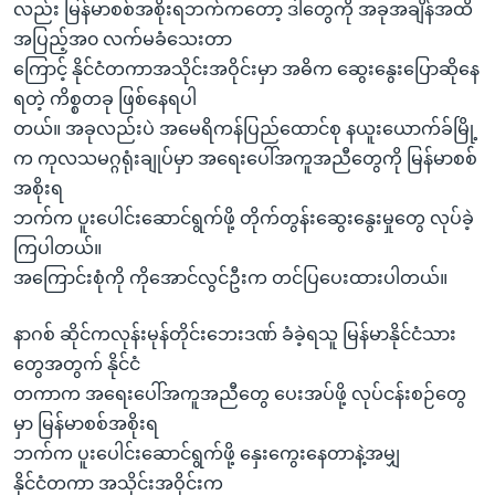
အ
လည်း မြန်မာစစ်အစိုးရဘက်ကတော့ ဒါတွေကို အခုအချိန်အထိ
သုတပဒေသာ အင်္ဂလိပ်စာ
ညွန်း
Learning English
အပြည့်အ၀ လက်မခံသေးတာ
စာမျက်နှာ
ကြောင့် နိုင်ငံတကာအသိုင်းအဝိုင်းမှာ အဓိက ဆွေးနွေးပြောဆိုနေ
သို့
ဗွီအိုအေ လူမှုကွန်ယက်များ
ရတဲ့ ကိစ္စတခု ဖြစ်နေရပါ
ကျော်
တယ်။ အခုလည်းပဲ အမေရိကန်ပြည်ထောင်စု နယူးယောက်ခ်မြို့
ကြည့်
က ကုလသမဂ္ဂရုံးချုပ်မှာ အရေးပေါ်အကူအညီတွေကို မြန်မာစစ်
ရန်
အစိုးရ
ဘာသာစကားများ
ရှာဖွေ
ဘက်က ပူးပေါင်းဆောင်ရွက်ဖို့ တိုက်တွန်းဆွေးနွေးမှုတွေ လုပ်ခဲ့
ရန်
ကြပါတယ်။
နေရာ
အကြောင်းစုံကို ကိုအောင်လွင်ဦးက တင်ပြပေးထားပါတယ်။
သို့
ကျော်
နာဂစ် ဆိုင်ကလုန်းမုန်တိုင်းဘေးဒဏ် ခံခဲ့ရသူ မြန်မာနိုင်ငံသား
ရန်
တွေအတွက် နိုင်ငံ
တကာက အရေးပေါ်အကူအညီတွေ ပေးအပ်ဖို့ လုပ်ငန်းစဉ်တွေ
မှာ မြန်မာစစ်အစိုးရ
ဘက်က ပူးပေါင်းဆောင်ရွက်ဖို့ နှေးကွေးနေတာနဲ့အမျှ
နိုင်ငံတကာ အသိုင်းအဝိုင်းက