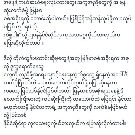
အနေနဲ့ ကယ်ဆယ်ရေးလုပ်သားတွေ၊ အကူအညီတွေကို အမြန်
ဆုံးလက်ခံဖို့ မြန်မာ
စစ်အစိုးရကို တောင်းဆိုပါတယ်။ မြန်မြန်ဆန်ဆန်လုပ်ဖို့က မလုပ်
မဖြစ် လုပ်ရမယ့်
ကိစ္စပါ။” လို့ ဂျပန်နိုင်ငံဆိုင်ရာ ကုလသမဂ္ဂကိုယ်စားလှယ်က
ပြောဆိုလိုက်တာပါ။
ဒီလို တိုက်တွန်းတောင်းဆိုမှုတွေနဲ့အတူ မြန်မာစစ်အစိုးရက အခု
လို ဒုက္ခရောက်နေသူ
တွေကို ကူညီဖို့အရေး နှောင့်နှေးနေတဲ့ကိစ္စတွေ ရှိနေတဲ့အပေါ် ဒီ
ထက်ပိုပြီး ထိထိ ရောက်ရောက်ကိုင်တွယ်ဖို့ ပြောဆိုနေတာ
ကတော့ ပြင်သစ်နိုင်ငံဖြစ်ပါတယ်။ မြန်မာစစ်အစိုးရအနေနဲ့ ဒီ
လောက်ကြီးမားတဲ့ ကပ်ဆိုးကြီးကို တယောက်ထဲ ဖြေရှင်း နိုင်တာ
မဟုတ်တာမို့ နိုင်ငံတကာရဲ့ အကူအညီတွေကို လက်ခံမှဖြစ်မယ်
လို့ ပြင်သစ်
နိုင်ငံဆိုင်ရာ ကုလသမဂ္ဂကိုယ်စားလှယ်က ပြောဆိုလိုက်တာပါ။