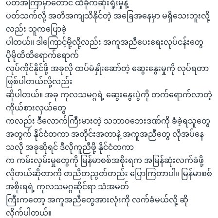
ပတ်အကြာမှာတောင် ထိခိုက်ဆုံးရှုံးမှုနဲ့
ပတ်သက်လို့ အတိအကျသိနိုင်တဲ့ အခြေအနေမှာ မရှိသေးဘူးလို့
လည်း သူကပြောခဲ့
ပါတယ်။ ဒါကြောင့်မို့လို့လည်း အကူအညီပေးရေးလုပ်ငန်းတွေ
ပိုမိုထိထိရောက်ရောက်
လုပ်ကိုင်နိုင်ဖို့ အခုလို ထပ်မံနှိုးဆော်တဲ့ ဆွေးနွေးမှုကို လုပ်ရတာ
ဖြစ်ပါတယ်လို့လည်း
ဆိုပါတယ်။ အခု ကုလသမဂ္ဂရဲ့ ဆွေးနွေးပွဲကို တက်ရောက်လာတဲ့
ကိုယ်စားလှယ်တွေ
ကလည်း ဒီလောက်ကြီးမားတဲ့ သဘာဝဘေးဒဏ်ကို ခံခဲ့ရသူတွေ
အတွက် နိုင်ငံတကာ အတိုင်းအတာနဲ့ အကူအညီတွေ လိုအပ်နေ
သလို အခုဆိုရင် ဒီလိုကူညီဖို့ နိုင်ငံတကာ
က ကမ်းလှမ်းမှုတွေကို မြန်မာစစ်အစိုးရက အမြန်ဆုံးလက်ခံဖို့
လိုတယ်ဆိုတာကို တညီတညွတ်တည်း ပြောကြတာပါ။ မြန်မာစစ်
အစိုးရရဲ့ ကုလသမဂ္ဂဆိုင်ရာ သံအမတ်
ကြီးကတော့ အကူအညီတွေအားလုံးကို လက်ခံမယ်လို့ ဆို
လိုက်ပါတယ်။