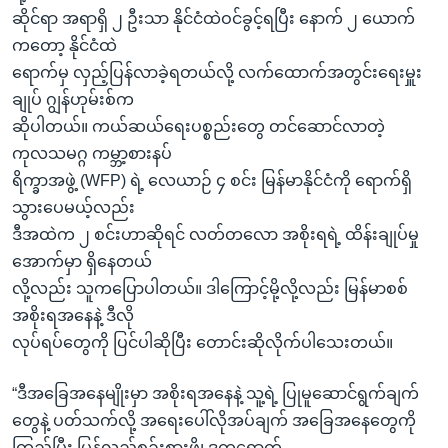
ဆိုင်ရာ အရာရှိ ၂ ဦးသာ နိုင်ငံထဲဝင်ခွင့်ရပြီး နောက် ၂ ယောက်
ကတော့ နိုင်ငံထဲ
ရောက်မှ လှည့်ပြန်လာခဲ့ရတယ်လို့ လက်ထောက်အတွင်းရေးမှူး
ချုပ် ဂျွန်ဟုမ်းစ်က
ဆိုပါတယ်။ ကယ်ဆယ်ရေးပစ္စည်းတွေ တင်ဆောင်လာတဲ့
ကုလသမဂ္ဂ ကမ္ဘာ့စားနပ်
ရိက္ခာအဖွဲ့ (WFP) ရဲ့ လေယာဉ် ၄ စင်း မြန်မာနိုင်ငံကို ရောက်ရှိ
သွားပေမယ့်လည်း
ဒီအထဲက ၂ စင်းဟာဆိုရင် လတ်တလော အစိုးရရဲ့ ထိန်းချုပ်မှု
အောက်မှာ ရှိနေတယ်
လို့လည်း သူကပြောပါတယ်။ ဒါကြောင့်မို့လို့လည်း မြန်မာစစ်
အစိုးရအနေနဲ့ ဒီလို
လုပ်ရပ်တွေကို ပြင်ပါဆိုပြီး တောင်းဆိုလိုက်ပါသေးတယ်။
“ဒီအခြေအနေမျိုးမှာ အစိုးရအနေနဲ့ သူ့ရဲ့ ပြုမူဆောင်ရွက်ချက်
တွေနဲ့ ပတ်သက်လို့ အရေးပေါ်လိုအပ်ချက် အခြေအနေတွေကို
ကြည့်ပြီး ပြန်လည်စဉ်းစားဖို့၊ ဒုက္ခရောက်