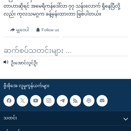
တာဟာဆိုရင် အမေရိကန်ဒေါ်လာ ၇၇ သန်းလောက် ရှိနေပြီလို့
လည်း ကုလသမဂ္ဂက ခန့်မှန်းထားတာ ဖြစ်ပါတယ်။
မျှဝေပါ
Follow us
ဆက်စပ်သတင်းများ ...
ဦးအောင်လွင်ဦး
ဗွီအိုအေ လူမှုကွန်ယက်များ
သတင်း