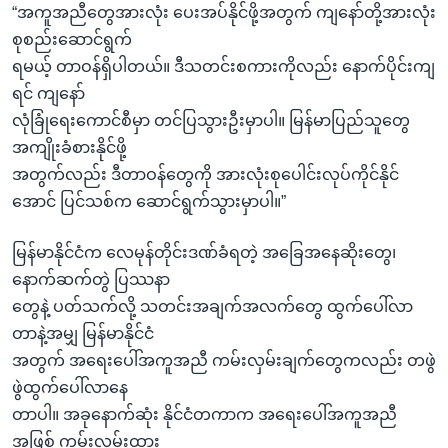
“အကူအညီတွေအားလုံး ပေးအပ်နိုင်ဖို့အတွက် ကျနော်တို့အားလုံး
စုစည်းဆောင်ရွက်
ရမယ့် တာဝန်ရှိပါတယ်။ ဒီသတင်းစကားကိုလည်း နောက်ပိုင်းကျ
ရင် ကျနော်
လုံခြုံရေးကောင်စီမှာ တင်ပြသွားဦးမှာပါ။ မြန်မာပြည်သူတွေ
အကျိုးခံစားနိုင်ဖို့
အတွက်လည်း ဒီတာဝန်တွေကို အားလုံးစုပေါင်းလုပ်ကိုင်နိုင်
အောင် ပြင်သစ်က ဆောင်ရွက်သွားမှာပါ။”
မြန်မာနိုင်ငံက လေမုန်တိုင်းဒဏ်ခံရတဲ့ အခြေအနေဆိုးတွေ၊
နောက်ဆက်တွဲ ပြဿနာ
တွေနဲ့ ပတ်သက်လို့ သတင်းအချက်အလက်တွေ ထွက်ပေါ်လာ
တာနဲ့အမျှ မြန်မာနိုင်ငံ
အတွက် အရေးပေါ်အကူအညီ ကမ်းလှမ်းချက်တွေကလည်း တဖွဲ
ဖွဲထွက်ပေါ်လာနေ
တာပါ။ အခုနောက်ဆုံး နိုင်ငံတကာက အရေးပေါ်အကူအညီ
အဖြစ် ကမ်းလှမ်းထား