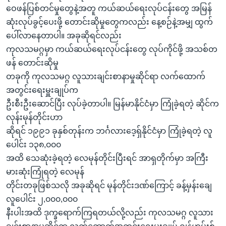
ဝေဖန်ပြစ်တင်မှုတွေနဲ့အတူ ကယ်ဆယ်ရေးလုပ်ငန်းတွေ အမြန်
ဆုံးလုပ်ခွင့်ပေးဖို့ တောင်းဆိုမှုတွေကလည်း နေ့စဉ်နဲ့အမျှ ထွက်
ပေါ်လာနေတာပါ။ အခုဆိုရင်လည်း
ကုလသမဂ္ဂမှာ ကယ်ဆယ်ရေးလုပ်ငန်းတွေ လုပ်ကိုင်ဖို့ အသစ်တ
ဖန် တောင်းဆိုမှု
တခုကို ကုလသမဂ္ဂ လူသားချင်းစာနာမှုဆိုင်ရာ လက်ထောက်
အတွင်းရေးမှူးချုပ်က
ဦးစီးဦးဆောင်ပြီး လုပ်ခဲ့တာပါ။ မြန်မာနိုင်ငံမှာ ကြုံခဲ့ရတဲ့ ဆိုင်က
လုန်းမုန်တိုင်းဟာ
ဆိုရင် ၁၉၉၁ ခုနှစ်တုန်းက ဘင်္ဂလားဒေ့ရှ်နိုင်ငံမှာ ကြုံခဲ့ရတဲ့ လူ
ပေါင်း ၁၃၈,၀၀၀
အထိ သေဆုံးခဲ့ရတဲ့ လေမုန်တိုင်းပြီးရင် အာရှတိုက်မှာ အကြီး
မားဆုံးကြုံရတဲ့ လေမုန်
တိုင်းတခုဖြစ်သလို အခုဆိုရင် မုန်တိုင်းဒဏ်ကြောင့် ခန့်မှန်းချေ
လူပေါင်း ၂,၀၀၀,၀၀၀
နီးပါးအထိ ဒုက္ခရောက်ကြရတယ်လို့လည်း ကုလသမဂ္ဂ လူသား