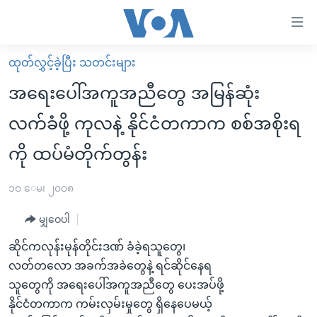
သုံး
ရ
လွယ်ကူ
ထုတ်လွှင့်ခဲ့ပြီး သတင်းများ
မူလစာမျက်နှာ
စေ
အရေးပေါ်အကူအညီတွေ အမြန်ဆုံး
မြန်မာ
သည့်
လက်ခံဖို့ ကုလနဲ့ နိုင်ငံတကာက စစ်အစိုးရ
ကမ္ဘာ့သတင်းများ
Link
ကို ထပ်မံတိုက်တွန်း
ဗွီဒီယို
နိုင်ငံတကာ
များ
သတင်းလွတ်လပ်ခွင့်
အမေရိကန်
ပင်မ
၁၀ ေမ၊ ၂၀၀၈
ရပ်ဝန်းတခု လမ်းတခု အလွန်
တရုတ်
အကြောင်းအရာ
မျှဝေပါ
သို့
အင်္ဂလိပ်စာလေ့လာမယ်
အစ္စရေး-ပါလက်စတိုင်း
ကျော်
ဆိုင်ကလုန်းမုန်တိုင်းဒဏ် ခံခဲ့ရသူတွေ၊
အပတ်စဉ်ကဏ္ဍများ
အမေရိကန်သုံးအီဒီယံ
ကြည့်
လတ်တလော အခက်အခဲတွေနဲ့ ရင်ဆိုင်နေရ
ရေဒီယိုနှင့်ရုပ်သံ အချက်အလက်များ
မကြေးမုံရဲ့ အင်္ဂလိပ်စာ
ရေဒီယို
ရန်
သူတွေကို အရေးပေါ်အကူအညီတွေ ပေးအပ်ဖို့
ပင်မ
ရေဒီယို/တီဗွီအစီအစဉ်
နိုင်ငံတကာက ကမ်းလှမ်းမှုတွေ ရှိနေပေမယ့်
ရုပ်ရှင်ထဲက အင်္ဂလိပ်စာ
တီဗွီ