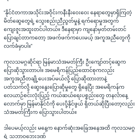
“နိုင်ငံတကာအသိုင်းအဝိုင်းကနီးနီးဝေးဝေး နေရာတွေမှာရှိကြတဲ့
မိတ်ဆွေတွေရဲ့ သွေးစည်းညီညွတ်မှုနဲ့ ရက်ရောမှုအတွက်
ကျေးဇူးအထူးတင်ပါတယ်။ ဒီနေရာမှာ ကျနော်မှတ်တမ်းတင်
ပြောချင်တာကတော့ အဖက်ဖက်ကပေးမယ့် အကူအညီတွေကို
လက်ခံမှာပါ။”
ကုလသမဂ္ဂဆိုင်ရာ မြန်မာသံအမတ်ကြီး ဦးကျော်တင့်ဆွေက
ပြောဆိုသွားတာပါ။ အမေရိကန်ပြည်ထောင်စုကလည်း
အကူအညီတချို့ပေးအပ်မယ်လို့ ပြောဆိုထားတာနဲ့
ပတ်သက်လို့ ဆွေးနွေးပြောဆိုမှုတွေ ရှိနေပြီး အမေရိကန်က
လေယာဉ်စင်းလုံးပြည့် ကယ်ဆယ်ရေးပစ္စည်းတွေ တနင်္လာနေ့
လောက်မှာ မြန်မာနိုင်ငံကို ပေးပို့နိုင်ဖွယ် ရှိတယ်ဆိုပြီးတော့လည်း
သံအမတ်ကြီးက ပြောသွားပါတယ်။
ဒါပေမယ့်လည်း မနေ့က နောက်ဆုံးအခြေအနေအထိ ကုလသမဂ္ဂ
ရဲ့ သဘာဝဘေးဒဏ်