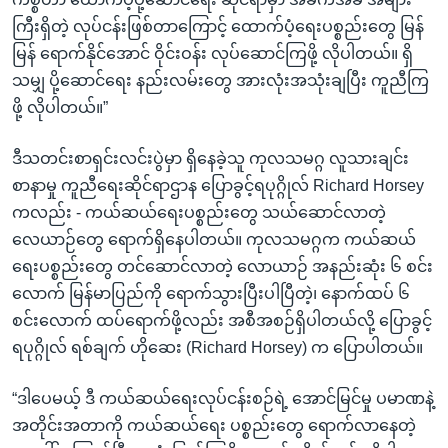
ကြီးရှိတဲ့ လုပ်ငန်းဖြစ်တာကြောင့် ထောက်ပံ့ရေးပစ္စည်းတွေ မြန်
မြန် ရောက်နိုင်အောင် ဝိုင်းဝန်း လုပ်ဆောင်ကြဖို့ လိုပါတယ်။ ရှိ
သမျှ ပို့ဆောင်ရေး နည်းလမ်းတွေ အားလုံးအသုံးချပြီး ကူညီကြ
ဖို့ လိုပါတယ်။”
ဒီသတင်းစာရှင်းလင်းပွဲမှာ ရှိနေခဲ့သူ ကုလသမဂ္ဂ လူသားချင်း
စာနာမှု ကူညီရေးဆိုင်ရာဌာန ပြောခွင့်ရပုဂ္ဂိုလ် Richard Horsey
ကလည်း - ကယ်ဆယ်ရေးပစ္စည်းတွေ သယ်ဆောင်လာတဲ့
လေယာဉ်တွေ ရောက်ရှိနေပါတယ်။ ကုလသမဂ္ဂက ကယ်ဆယ်
ရေးပစ္စည်းတွေ တင်ဆောင်လာတဲ့ လောယာဉ် အနည်းဆုံး ၆ စင်း
လောက် မြန်မာပြည်ကို ရောက်သွားပြီးပါပြီတဲ့၊ နောက်ထပ် ၆
စင်းလောက် ထပ်ရောက်ဖို့လည်း အစီအစဉ်ရှိပါတယ်လို့ ပြောခွင့်
ရပုဂ္ဂိုလ် ရစ်ချက် ဟိုဆေး (Richard Horsey) က ပြောပါတယ်။
“ဒါပေမယ့် ဒီ ကယ်ဆယ်ရေးလုပ်ငန်းစဉ်ရဲ့ အောင်မြင်မှု ပမာဏနဲ့
အတိုင်းအတာကို ကယ်ဆယ်ရေး ပစ္စည်းတွေ ရောက်လာနေတဲ့