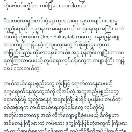
အ
သုတပဒေသာ အင်္ဂလိပ်စာ
ကိုဇော်ဝင်းလှိုင်က တင်ပြပေးထားပါတယ်။
ညွန်း
Learning English
စာမျက်နှာ
ဒီသတင်းစာရှင်းလင်းပွဲမျာ ကုလသမဂ္ဂ လူသားချင်း စာနာမှု
သို့
ဗွီအိုအေ လူမှုကွန်ယက်များ
ကူညီရေးဆိုင်ရာဌာနက အရှေ့တောင်အာရှရေးရာ အကြီးအကဲ
ကျော်
တယ်ရီ ကိုဗားဒဲလ် (Terje Sakaydal) ကတော့ - နေ့စဉ်နဲ့အမျှ
ကြည့်
အသက်ရှင်ကျန်နေခဲ့တဲ့သူတွေအတွက် စိုးရိမ်မှုတွေဟာ
ရန်
တဖြည်းဖြည်း တိုးလာနေပါတယ်။ အခု မုန်တိုင်းကျပြီးတာ ၁၀
ဘာသာစကားများ
ရှာဖွေ
ရက်ကြာလာပေမယ့် လုပ်စရာ လုပ်ငန်းတွေက အများကြီး ကျန်
ရန်
နေပါသေးတယ်တဲ့။
နေရာ
သို့
ကယ်ဆယ်ရေးပစ္စည်းတွေ တိုးမြင့် ရောက်လာနေပေမယ့်
ကျော်
ဒုက္ခရောက်နေသူတွေထံကို လိုအပ်တဲ့ အကူအညီပစ္စည်းတွေ
ရန်
ရောက်နိုင်ဖို့ သူတို့အနေနဲ့ အများကြီး စိုးရိမ် ပူပန်မိပါတယ်တဲ့။
စစ်အစိုးရက ကယ်ဆယ်ရေးလုပ်ငန်းတွေ လုပ်ကိုင်ဖို့
အတိုင်းအတာတခု အထိ လိုက်လျောမှုရှိခဲ့ပေမယ့် ဒီကိစ္စဟာ
အင်မတန် ကြီးမားတဲ့ ကပ်ဘေး ဒုက္ခကြီးဖြစ်တဲ့အတွက် ကြီးမား
တဲ့ ကယ်ဆယ်ရေးလုပ်ငန်းတွေကို လုပ်ကိုင်ဖို့လိုအပ်ပါတယ်တဲ့။