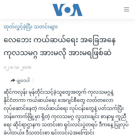
သုံး
ရ
လွယ်ကူ
ထုတ်လွှင့်ခဲ့ပြီး သတင်းများ
မူလစာမျက်နှာ
စေ
လေဘေး ကယ်ဆယ်ရေး အခြေအနေ
မြန်မာ
သည့်
ကုလသမဂ္ဂ အားမလို အားမရဖြစ်ဆဲ
ကမ္ဘာ့သတင်းများ
Link
ဗွီဒီယို
နိုင်ငံတကာ
၁၂ ေမ၊ ၂၀၀၈
များ
သတင်းလွတ်လပ်ခွင့်
အမေရိကန်
ပင်မ
မျှဝေပါ
ရပ်ဝန်းတခု လမ်းတခု အလွန်
တရုတ်
အကြောင်းအရာ
ဆိုင်ကလုန်း မုန်တိုင်းသင့်ခဲ့သူတွေအတွက် ကုလသမဂ္ဂနဲ့
သို့
အင်္ဂလိပ်စာလေ့လာမယ်
အစ္စရေး-ပါလက်စတိုင်း
နိုင်ငံတကာ ကယ်ဆယ်ရေး အေဂျင်စီတွေ လတ်တလော
ကျော်
အပတ်စဉ်ကဏ္ဍများ
အမေရိကန်သုံးအီဒီယံ
လုပ်ဆောင်နေတဲ့ ကယ်ဆယ်ရေး လုပ်ငန်းတွေနဲ့ ပတ်သက်ပြီး
ကြည့်
ဘန်ကောက်မြို့မှာ ရှိတဲ့ ကုလသမဂ္ဂ လူသားချင်း စာနာမှု ကူညီ
ရေဒီယိုနှင့်ရုပ်သံ အချက်အလက်များ
မကြေးမုံရဲ့ အင်္ဂလိပ်စာ
ရေဒီယို
ရန်
ရေး ဆိုင်ရာဌာနက သတင်းစာ ရှင်းလင်းပွဲတရပ် ဒီကနေ့ ပြုလုပ်
ပင်မ
ရေဒီယို/တီဗွီအစီအစဉ်
ရုပ်ရှင်ထဲက အင်္ဂလိပ်စာ
တီဗွီ
ခဲ့ပါတယ်။ ဒီသတင်းစာ ရှင်းလင်းပွဲအကြောင်း