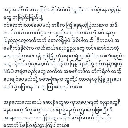
အခုအချိန်ထိတော့ မြန်မာနိုင်ငံထဲကို ကူညီထောက်ပံ့ရေးပစ္စည်း
တွေ တဖြည်းဖြည်းနဲ့
ဝင်ရောက် လာနေပေမယ့် အဓိက ကြုံနေရတဲ့ပြဿနာက အဲဒီ
ကယ်ဆယ် ထောက်ပံ့ရေး ပစ္စည်းတွေ တကယ် လိုအပ်နေတဲ့
ပြည်သူတွေလက်ထဲကို ရောက်ရှိဖို့ပဲ ဖြစ်ပါတယ်။ ဒီကနေ့ပဲ အ
မေရိကန်နိုင်ငံက ကယ်ဆယ်ရေးပစ္စည်းတွေ တင်ဆောင်လာတဲ့
လေယာဉ်တစင်း ရန်ကုန်မြို့ကို ရောက်ရှိသွားခဲ့ပါတယ်။ ဒီပစ္စည်း
တွေ လိုအပ်တဲ့လူတွေထံ တိုက်ရိုက် ဖြန့်ဖြူးနိုင်ဖို့ ရန်ကုန်မှာရှိတဲ့
NGO အဖွဲ့အစည်းတွေ လက်ထဲ အမေရိကန်က တိုက်ရိုက် ထည့်
ပေးချင်ပေမယ်လို့ စစ်အစိုးရက သူတို့ပဲ တာဝန်ယူ ဖြန့်ဖြူးပေး
မယ်လို့ ပြောနေသံတွေ ကြားနေရပါတယ်။
အခုလောလောဆယ် ဆေးရုံတွေမှာ ကုသပေးနေတဲ့ လူနာတွေရှိ
နေပေမယ့် ဒီလူတွေဟာ ဒဏ်ရာရနေတဲ့ လူနာတွေဖြစ်ပြီး ဒီ
အနေအထားဟာ အချိန်မရွေး ပြောင်းလဲနိုင်တယ်လို့လည်း
ထောက်ပြပြောဆိုသွားကြပါတယ်။