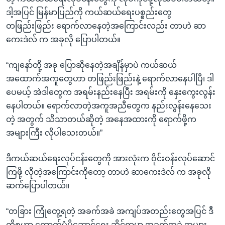
ဒါ့အပြင် မြန်မာပြည်ကို ကယ်ဆယ်ရေးပစ္စည်းတွေ
တဖြည်းဖြည်း ရောက်လာနေတဲ့အကြောင်းလည်း တာဟဲ ဆာ
ကေးဒဲလ် က အခုလို ပြောပါတယ်။
“ကျနော်တို့ အခု ပြောဆိုနေတဲ့အချိန်မှာပဲ ကယ်ဆယ်
အထောက်အကူတွေဟာ တဖြည်းဖြည်းနဲ့ ရောက်လာနေပါပြီ၊ ဒါ
ပေမယ့် အဲဒါတွေက အရမ်းနည်းနေပြီး အရမ်းကို နှေးကွေးလွန်း
နေပါတယ်။ ရောက်လာတဲ့အကူအညီတွေက နည်းလွန်းနေသေး
တဲ့ အတွက် သိသာတယ်ဆိုတဲ့ အနေအထားကို ရောက်ဖို့က
အများကြီး လိုပါသေးတယ်။”
ဒီကယ်ဆယ်ရေးလုပ်ငန်းတွေကို အားလုံးက ဝိုင်းဝန်းလုပ်ဆောင်
ကြဖို့ လိုတဲ့အကြောင်းကိုတော့ တာဟဲ ဆာကေးဒဲလ် က အခုလို
ဆက်ပြောပါတယ်။
“တခြား ကြုံတွေ့ရတဲ့ အခက်အခဲ အကျပ်အတည်းတွေအပြင် ဒီ
ကိစ္စဟာ ထောက်ပံ့ပို့ဆောင်ရေး ဆိုင်ရာမှာ အခက်အခဲ အများ