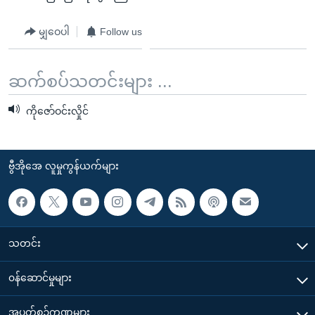
မျှဝေပါ
Follow us
ဆက်စပ်သတင်းများ ...
ကိုဇော်ဝင်းလှိုင်
ဗွီအိုအေ လူမှုကွန်ယက်များ
သတင်း
၀န်ဆောင်မှုများ
အပတ်စဉ်ကဏ္ဍများ