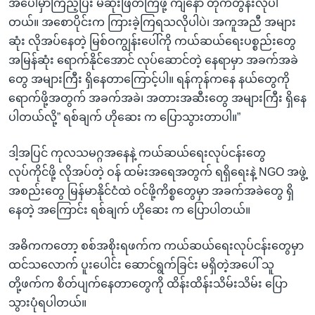
အပေါ်မှာကြည့်ပြီး မဆုံးဖြတ်ကြဖို့ ကျနော် တိုက်တွန်းလိုပါ
တယ်။ အစောပိုင်းက ကြားခဲ့ကြရသလိုပါပဲ၊ အကူအညီ အများ
ဆုံး လိုအပ်နေတဲ့ မြစ်ဝကျွန်းပေါ်ကို ကယ်ဆယ်ရေးပစ္စည်းတွေ
အမြန်ဆုံး ရောက်နိုင်အောင် လုပ်ဆောင်တဲ့ နေရာမှာ အခက်အခဲ
တွေ အများကြီး ရှိနေတာကြောင့်ပါ။ ရန်ကုန်ကနေ နယ်တွေကို
ရောက်ဖို့အတွက် အခက်အခဲ၊ အတားအဆီးတွေ အများကြီး ရှိနေ
ပါတယ်လို့” ရစ်ချက် ဟိုဆေး က ပြောသွားတာပါ။”
ဒါ့အပြင် ကုလသမဂ္ဂအနေနဲ့ ကယ်ဆယ်ရေးလုပ်ငန်းတွေ
လုပ်ကိုင်ဖို့ လိုအပ်တဲ့ ဝန် ထမ်းအရေအတွက် ရရှိရေးနဲ့ NGO အဖွဲ့
အစည်းတွေ မြန်မာနိုင်ငံထဲ ဝင်ဖို့ကိစ္စတွေမှာ အခက်အခဲတွေ ရှိ
နေတဲ့ အကြောင်း ရစ်ချက် ဟိုဆေး က ပြောပါတယ်။
အဓိကကတော့ စစ်အစိုးရဖက်က ကယ်ဆယ်ရေးလုပ်ငန်းတွေမှာ
ထင်သလောက် ပူးပေါင်း ဆောင်ရွက်ခြင်း မရှိတဲ့အပေါ် သူ
တို့ဖက်က စိတ်ပျက်နေတာတွေကို ထိန်းထိန်းသိမ်းသိမ်း ပြော
သွားပုံရပါတယ်။