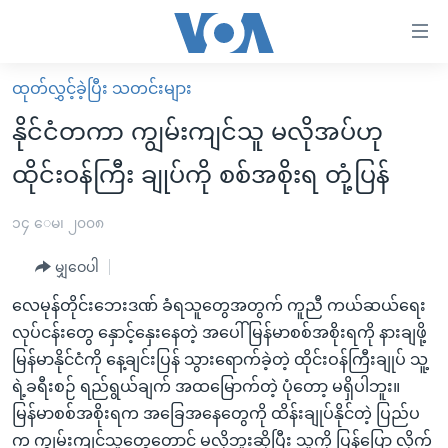
သုံး
ရ
လွယ်ကူ
ထုတ်လွှင့်ခဲ့ပြီး သတင်းများ
မူလစာမျက်နှာ
စေ
နိုင်ငံတကာ ကျွမ်းကျင်သူ မလိုအပ်ဟု
မြန်မာ
သည့်
ထိုင်းဝန်ကြီး ချုပ်ကို စစ်အစိုးရ တုံ့ပြန်
ကမ္ဘာ့သတင်းများ
Link
ဗွီဒီယို
နိုင်ငံတကာ
၁၄ ေမ၊ ၂၀၀၈
များ
သတင်းလွတ်လပ်ခွင့်
အမေရိကန်
ပင်မ
မျှဝေပါ
ရပ်ဝန်းတခု လမ်းတခု အလွန်
တရုတ်
အကြောင်းအရာ
လေမုန်တိုင်းဘေးဒဏ် ခံရသူတွေအတွက် ကူညီ ကယ်ဆယ်ရေး
သို့
အင်္ဂလိပ်စာလေ့လာမယ်
အစ္စရေး-ပါလက်စတိုင်း
လုပ်ငန်းတွေ နှောင့်နှေးနေတဲ့ အပေါ် မြန်မာစစ်အစိုးရကို နားချဖို့
ကျော်
အပတ်စဉ်ကဏ္ဍများ
အမေရိကန်သုံးအီဒီယံ
မြန်မာနိုင်ငံကို နေ့ချင်းပြန် သွားရောက်ခဲ့တဲ့ ထိုင်းဝန်ကြီးချုပ် သူ့
ကြည့်
ရဲ့ခရီးစဉ် ရည်ရွယ်ချက် အထမြောက်တဲ့ ပုံတော့ မရှိပါဘူး။
ရေဒီယိုနှင့်ရုပ်သံ အချက်အလက်များ
မကြေးမုံရဲ့ အင်္ဂလိပ်စာ
ရေဒီယို
ရန်
မြန်မာစစ်အစိုးရက အခြေအနေတွေကို ထိန်းချုပ်နိုင်တဲ့ ပြည်ပ
ပင်မ
ရေဒီယို/တီဗွီအစီအစဉ်
ရုပ်ရှင်ထဲက အင်္ဂလိပ်စာ
တီဗွီ
က ကျွမ်းကျင်သူတွေတောင် မလိုဘူးဆိုပြီး သူ့ကို ပြန်ပြော လိုက်