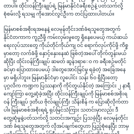
အ
သုတပဒေသာ အင်္ဂလိပ်စာ
တာပါ။ ထိုင်းဝန်ကြီးချုပ်ရဲ့ မြန်မာနိုင်ငံခရီးစဉ်နဲ့ ပတ်သက်လို့
ညွန်း
Learning English
စုံစမ်းလို့ ရသမျှ ကိုအောင်လွင်ဦးက တင်ပြထားပါတယ်။
စာမျက်နှာ
သို့
ဗွီအိုအေ လူမှုကွန်ယက်များ
မြန်မာစစ်အစိုးရအနေနဲ့ လေမုန်တိုင်းဒဏ်ခံရသူတွေအတွက်
ကျော်
နိုင်ငံတကာက ကူညီဖို့ ကမ်းလှမ်းမှုတွေ ရှိနေပေမယ့် ကယ်ဆယ်
ကြည့်
ရေးလုပ်သားတွေ ကိုယ်တိုင်ကိုယ်ကျ ဝင် ရောက်လုပ်ကိုင်ဖို့ ကိစ္စ
ရန်
မှာတော့ လက်ခံဖို့ နှောင့်နှေးနေဆဲ ဖြစ်တဲ့အပေါ် တိုက်တွန်းမယ်
ဘာသာစကားများ
ရှာဖွေ
ဆိုပြီး ထိုင်းဝန်ကြီးချုပ် ဆမတ် ဆွန်ဒရာေ၀ က ခရီးစဉ်မတိုင်
ရန်
ခင်မှာ ပြောထားပေမယ့် ဒါတွေအောင်မြင်မှု ရခဲ့တဲ့ အခြေအနေ
နေရာ
မှာ မရှိပါဘူး။ မြန်မာနိုင်ငံမှာ လူပေါင်း သန်း ၆၀ ရှိပြီးတော့
သို့
ပုဂ္ဂလိက ကဏ္ဍက ပြဿနာကို ကိုင်တွယ်နိုင်တဲ့ အကြောင်း ၂ နာရီ
ကျော်
ကျော်ကြာ တွေ့ဆုံခဲ့အပြီး ထိုင်းဝန်ကြီးချုပ်ကို မြန်မာစစ်အစိုးရ
ရန်
ဝန် ကြီးချုပ် ဒုတိယ ဗိုလ်ချုပ်ကြီး သိန်းစိန် က ပြောဆိုလိုက်တာ
ပါ။ မြန်မာစစ်အစိုးရရဲ့ ရုပ်မြင်သံကြား သတင်းမှာလည်း ဒီ
တွေ့ဆုံမှုနဲ့ပတ်သက်လို့ သတင်းအကျဉ်း ပြသခဲ့ပြီး လေမုန်တိုင်း
ဒဏ် ခံရသူတွေအတွက် လိုအပ်ချက်တွေဟာ ပြည့်စုံနေပြီး ဘာမှ