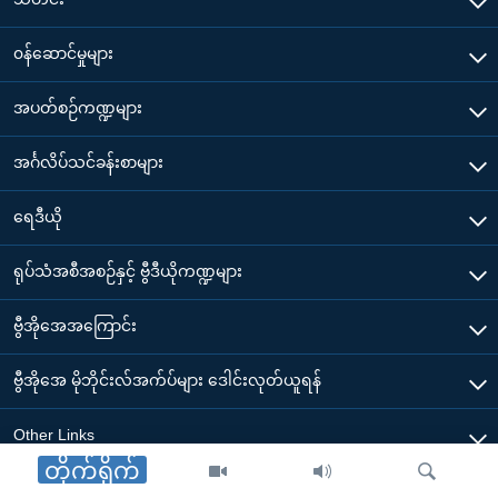
၀န်ဆောင်မှုများ
အပတ်စဉ်ကဏ္ဍများ
အင်္ဂလိပ်သင်ခန်းစာများ
ရေဒီယို
ရုပ်သံအစီအစဉ်နှင့် ဗွီဒီယိုကဏ္ဍများ
ဗွီအိုအေအကြောင်း
ဗွီအိုအေ မိုဘိုင်းလ်အက်ပ်များ ဒေါင်းလုတ်ယူရန်
Other Links
တိုက်ရိုက်