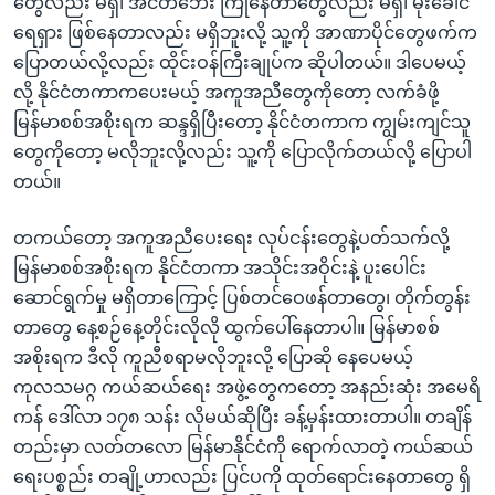
တွေလည်း မရှိ၊ အငတ်ဘေး ကြုံနေတာတွေလည်း မရှိ၊ မိုးခေါင်
ရေရှား ဖြစ်နေတာလည်း မရှိဘူးလို့ သူ့ကို အာဏာပိုင်တွေဖက်က
ပြောတယ်လို့လည်း ထိုင်းဝန်ကြီးချုပ်က ဆိုပါတယ်။ ဒါပေမယ့်
လို့ နိုင်ငံတကာကပေးမယ့် အကူအညီတွေကိုတော့ လက်ခံဖို့
မြန်မာစစ်အစိုးရက ဆန္ဒရှိပြီးတော့ နိုင်ငံတကာက ကျွမ်းကျင်သူ
တွေကိုတော့ မလိုဘူးလို့လည်း သူ့ကို ပြောလိုက်တယ်လို့ ပြောပါ
တယ်။
တကယ်တော့ အကူအညီပေးရေး လုပ်ငန်းတွေနဲ့ပတ်သက်လို့
မြန်မာစစ်အစိုးရက နိုင်ငံတကာ အသိုင်းအဝိုင်းနဲ့ ပူးပေါင်း
ဆောင်ရွက်မှု မရှိတာကြောင့် ပြစ်တင်ဝေဖန်တာတွေ၊ တိုက်တွန်း
တာတွေ နေ့စဉ်နေ့တိုင်းလိုလို ထွက်ပေါ်နေတာပါ။ မြန်မာစစ်
အစိုးရက ဒီလို ကူညီစရာမလိုဘူးလို့ ပြောဆို နေပေမယ့်
ကုလသမဂ္ဂ ကယ်ဆယ်ရေး အဖွဲ့တွေကတော့ အနည်းဆုံး အမေရိ
ကန် ဒေါ်လာ ၁၇၈ သန်း လိုမယ်ဆိုပြီး ခန့်မှန်းထားတာပါ။ တချိန်
တည်းမှာ လတ်တလော မြန်မာနိုင်ငံကို ရောက်လာတဲ့ ကယ်ဆယ်
ရေးပစ္စည်း တချို့ဟာလည်း ပြင်ပကို ထုတ်ရောင်းနေတာတွေ ရှိ