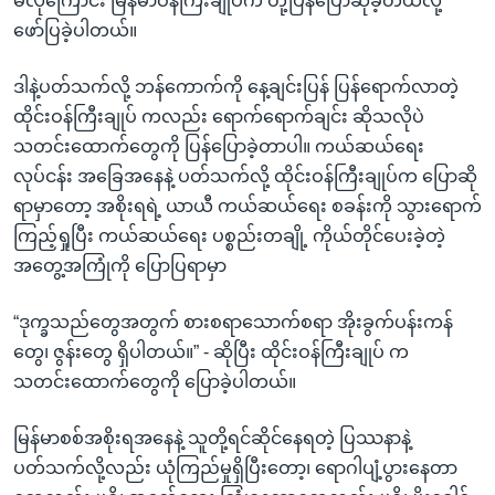
မလိုကြောင်း မြန်မာဝန်ကြီးချုပ်က တုံ့ပြန်ပြောဆိုခဲ့တယ်လို့
ဖော်ပြခဲ့ပါတယ်။
ဒါနဲ့ပတ်သက်လို့ ဘန်ကောက်ကို နေ့ချင်းပြန် ပြန်ရောက်လာတဲ့
ထိုင်းဝန်ကြီးချုပ် ကလည်း ရောက်ရောက်ချင်း ဆိုသလိုပဲ
သတင်းထောက်တွေကို ပြန်ပြောခဲ့တာပါ။ ကယ်ဆယ်ရေး
လုပ်ငန်း အခြေအနေနဲ့ ပတ်သက်လို့ ထိုင်းဝန်ကြီးချုပ်က ပြောဆို
ရာမှာတော့ အစိုးရရဲ့ ယာယီ ကယ်ဆယ်ရေး စခန်းကို သွားရောက်
ကြည့်ရှုပြီး ကယ်ဆယ်ရေး ပစ္စည်းတချို့ ကိုယ်တိုင်ပေးခဲ့တဲ့
အတွေ့အကြုံကို ပြောပြရာမှာ
“ဒုက္ခသည်တွေအတွက် စားစရာသောက်စရာ အိုးခွက်ပန်းကန်
တွေ၊ ဇွန်းတွေ ရှိပါတယ်။” - ဆိုပြီး ထိုင်းဝန်ကြီးချုပ် က
သတင်းထောက်တွေကို ပြောခဲ့ပါတယ်။
မြန်မာစစ်အစိုးရအနေနဲ့ သူတို့ရင်ဆိုင်နေရတဲ့ ပြဿနာနဲ့
ပတ်သက်လို့လည်း ယုံကြည်မှုရှိပြီးတော့၊ ရောဂါပျံ့ပွားနေတာ