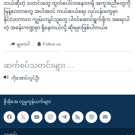
တယ်ဆိုတဲ့ သတင်းတွေ ထွက်ပေါ်လာနေတာမို့ အကူအညီတွေကို
ဖြန့်ဝေတာတွေ အပါအဝင် ကယ်ဆယ်ရေး လုပ်ငန်းတွေမှာ
နိုင်ငံတကာက ကျွမ်းကျင်သူတွေ ပါဝင်ဆောင်ရွက်ဖို့က အရေးပါ
တဲ့ အခန်းကဏ္ဍမှာ ရှိနေတယ်လို့ ဆိုရမှာဖြစ်ပါတယ်။
မျှဝေပါ
Follow us
ဆက်စပ်သတင်းများ ...
ကိုအောင်လွင်ဦး
ဗွီအိုအေ လူမှုကွန်ယက်များ
သတင်း