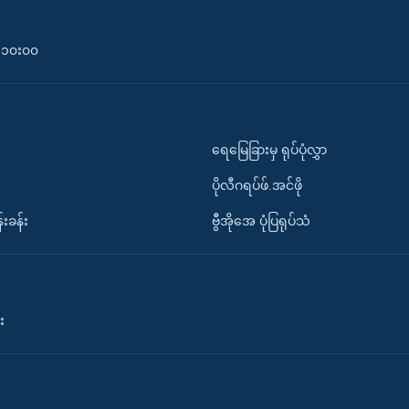
၀-၁၀း၀၀
ရေမြေခြားမှ ရုပ်ပုံလွှာ
ပိုလီဂရပ်ဖ်.အင်ဖို
်းခန်း
ဗွီအိုအေ ပုံပြရုပ်သံ
း