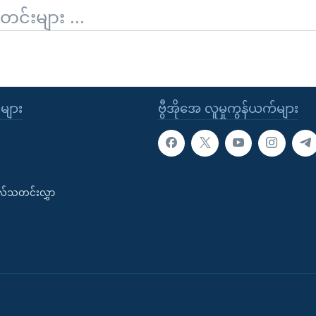
်းများ ...
ုများ
ဗွီအိုအေ လူမှုကွန်ယက်များ
းလ်သတင်းလွှာ