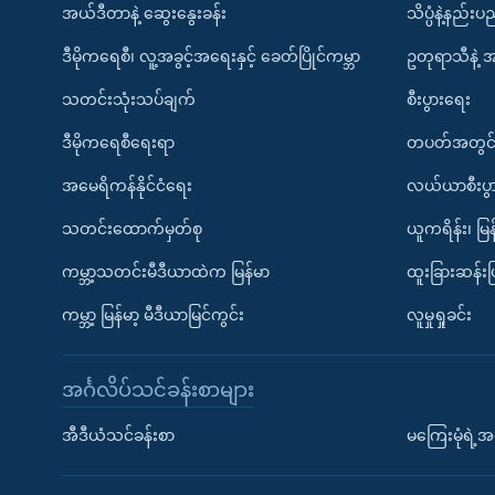
အယ်ဒီတာနဲ့ ဆွေးနွေးခန်း
သိပ္ပံနဲ့နည်း
ဒီမိုကရေစီ၊ လူ့အခွင့်အရေးနှင့် ခေတ်ပြိုင်ကမ္ဘာ
ဥတုရာသီနဲ့ 
သတင်းသုံးသပ်ချက်
စီးပွားရေး
ဒီမိုကရေစီရေးရာ
တပတ်အတွင်
အမေရိကန်နိုင်ငံရေး
လယ်ယာစီးပွ
သတင်းထောက်မှတ်စု
ယူကရိန်း၊ မြန
ကမ္ဘာ့သတင်းမီဒီယာထဲက မြန်မာ
ထူးခြားဆန်း
ကမ္ဘာ့ မြန်မာ့ မီဒီယာမြင်ကွင်း
လူမှုရှုခင်း
အင်္ဂလိပ်သင်ခန်းစာများ
အီဒီယံသင်ခန်းစာ
မကြေးမုံရဲ့အင