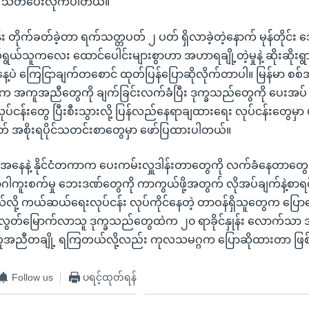
့က သတိပေးလိုက်ပါတယ်။
်း တိုက်ခတ်ခဲ့တာ ရက်သတ္တပတ် ၂ ပတ် ရှိလာခဲ့တဲ့နောက် မုန်တိုင်း ဘ
်သူကလေး ထောင်ပေါင်းများစွာဟာ အဟာရချို့တဲ့မှုနဲ့ ဆိုးဆိုးရွာ
နေ့ပဲ ကြေငြာချက်တစောင် ထုတ်ပြန်ပြောဆိုလိုက်တာပါ။ မြန်မာ စစ
ပက အကူအညီတွေကို ချက်ခြင်းလက်ခံပြီး ဒုက္ခသည်တွေကို ပေးအပ
ငန်းတွေ ပြီးစီးသွားလို့ ပြန်လည်နေရာချထားရေး လုပ်ငန်းတွေမှာ 
ထုတ် အစိုးရပိုင်သတင်းစာတွေမှာ ဖော်ပြထားပါတယ်။
 အနေနဲ့ နိုင်ငံတကာက ပေးကမ်းလှူဒါန်းတာတွေကို လက်ခံနေတာတွေ ရှိ
ကူးစက်မှု ဘေးဒဏ်တွေကို ကာကွယ်ဖို့အတွက် လိုအပ်ချက်နဲ့စာရင်
ို့ ကယ်ဆယ်ရေးလုပ်ငန်း လုပ်ကိုင်နေတဲ့ တာဝန်ရှိသူတွေက ပြေ
 လွတ်မြောက်လာသူ ဒုက္ခသည်တွေထဲက ၂၀ ရာခိုင်နှုန်း လောက်သာ 
ူအညီတချို့ ရကြတယ်လို့လည်း ကုလသမဂ္ဂက ပြောဆိုထားတာ ဖြ
Follow us
ပရင့်ထုတ်ရန်