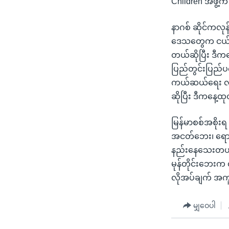
Children အဖွဲ
သုတပဒေသာ အင်္ဂလိပ်စာ
အ
ညွန်း
နာဂစ် ဆိုင်ကလုန
စာမျက်နှာ
ဒေသတွေက ငယ်ရွယ
သို့
တယ်ဆိုပြီး ဒီက
ကျော်
ပြည်တွင်းပြည်
ကြည့်
ကယ်ဆယ်ရေး လုပ်
ရန်
ဆိုပြီး ဒီကနေ့
ရှာဖွေ
ရန်
မြန်မာစစ်အစိုးရ
နေရာ
အငတ်ဘေး၊ ရောဂါ
သို့
နည်းနေသေးတယ်လ
ကျော်
မုန်တိုင်းဘေးက
ရန်
လိုအပ်ချက် အက
မျှဝေပါ