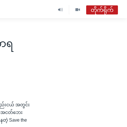
တိုက်ရိုက်
ဗွီအိုအေ မြန်မာညချမ်း
တိုက်ရိုက်ထုတ်လွှင့်မှု
ဟာရ
အစီအစဉ်များ
ဗွီအိုအေ မြန်မာညချမ်း
ရေဒီယိုတိုက်ရိုက်နားဆင်ရန်
အနည်းငယ် အတွင်း
ော့ အငတ်ဘေး
ေတဲ့ Save the