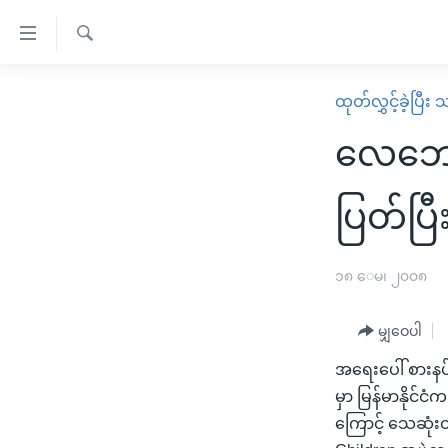
သုံး
ရ
ရှာဖွေ
လွယ်ကူ
မူလစာမျက်နှာ
ထုတ်လွှင့်ခဲ့ပြီ
ရ
စေ
မြန်မာ
လာ
လေဘေး
သည့်
ဒ်
ကမ္ဘာ့သတင်းများ
Link
ဗွီဒီယို
နိုင်ငံတကာ
ပြတ်ပြီး
များ
သတင်းလွတ်လပ်ခွင့်
အမေရိကန်
ပင်မ
ရပ်ဝန်းတခု လမ်းတခု အလွန်
တရုတ်
၁၈ ေမ၊ ၂၀၀၈
အကြောင်းအရာ
အင်္ဂလိပ်စာလေ့လာမယ်
အစ္စရေး-ပါလက်စတိုင်း
သို့
မျှဝေပါ
အပတ်စဉ်ကဏ္ဍများ
အမေရိကန်သုံးအီဒီယံ
ကျော်
အရေးပေါ် စားနပ်
ကြည့်
ရေဒီယိုနှင့်ရုပ်သံ အချက်အလက်များ
မကြေးမုံရဲ့ အင်္ဂလိပ်စာ
ရေဒီယို
မှာ မြန်မာနိုင်
ရန်
ရေဒီယို/တီဗွီအစီအစဉ်
ရုပ်ရှင်ထဲက အင်္ဂလိပ်စာ
တီဗွီ
ကြောင့် သေဆုံးတ
ပင်မ