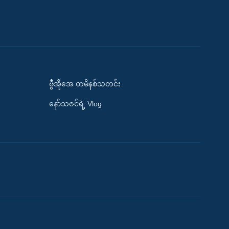
ဗွီအိုအေ တမိနစ်သတင်း
နော်သဇင်ရဲ့ Vlog