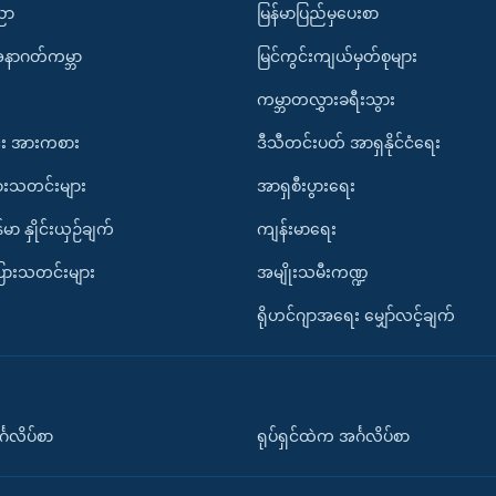
ပညာ
မြန်မာပြည်မှပေးစာ
အနာဂတ်ကမ္ဘာ
မြင်ကွင်းကျယ်မှတ်စုများ
ကမ္ဘာတလွှားခရီးသွား
း အားကစား
ဒီသီတင်းပတ် အာရှနိုင်ငံရေး
ားသတင်းများ
အာရှစီးပွားရေး
်မာ နှိုင်းယှဉ်ချက်
ကျန်းမာရေး
ပြားသတင်းများ
အမျိုးသမီးကဏ္ဍ
ရိုဟင်ဂျာအရေး မျှော်လင့်ချက်
်္ဂလိပ်စာ
ရုပ်ရှင်ထဲက အင်္ဂလိပ်စာ