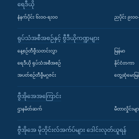
ရေဒီယို
နံနက်ပိုင်း ၆း၀၀-ရး၀၀
ညပိုင်း ၉း၀
ရုပ်သံအစီအစဉ်နှင့် ဗွီဒီယိုကဏ္ဍများ
နေ့စဉ်တီဗွီသတင်းလွှာ
မြန်မာ
ရေဒီယို ရုပ်သံအစီအစဉ်
နိုင်ငံတကာ
အပတ်စဉ်တီဗွီမဂ္ဂဇင်း
တွေ့ဆုံမေးမြန
ဗွီအိုအေအကြောင်း
ဌာနမိတ်ဆက်
မီတာလှိုင်းမျာ
ဗွီအိုအေ မိုဘိုင်းလ်အက်ပ်များ ဒေါင်းလုတ်ယူရန်
Learning English