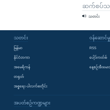
ဆက်စပ်သတင
သတင်း
သတင်း
၀န်ဆောင်မှ
မြန်မာ
RSS
နိုင်ငံတကာ
ပေါ့ဒ်ကတ်စ်
အမေရိကန်
နေ့စဉ်အီးမေ
တရုတ်
အစ္စရေး-ပါလက်စတိုင်း
အပတ်စဉ်ကဏ္ဍများ