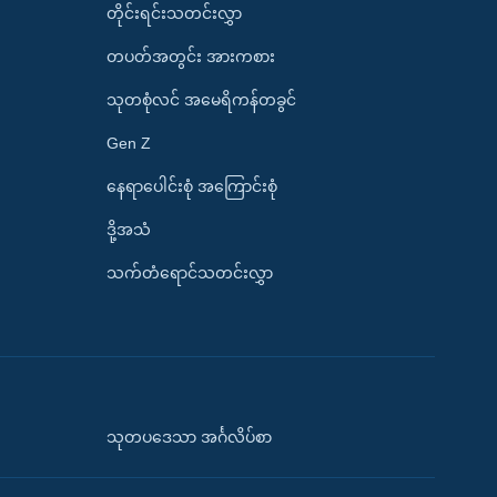
တိုင်းရင်းသတင်းလွှာ
တပတ်အတွင်း အားကစား
သုတစုံလင် အမေရိကန်တခွင်
Gen Z
နေရာပေါင်းစုံ အကြောင်းစုံ
ဒို့အသံ
သက်တံရောင်သတင်းလွှာ
သုတပဒေသာ အင်္ဂလိပ်စာ