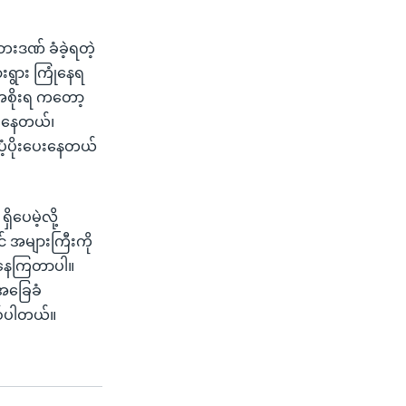
ေးဒဏ် ခံခဲ့ရတဲ့
းရွား ကြုံနေရ
်အစိုးရ ကတော့
် နေတယ်၊
ပံ့ပိုးပေးနေတယ်
ပေမဲ့လို့
 အများကြီးကို
ာနေကြတာပါ။
အခြေခံ
စ်ပါတယ်။