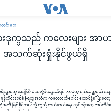
း သတင်းများ
ဒုက္ခသည် ကလေးများ အာ
 အသက်ဆုံးရှုံးနိုင်ဖွယ်ရှိ
ရိက္ခာတွေ အချိန်မီ မပေးပို့နိုင်ဘူးဆိုရင် လာမယ့် ရက်သတ္တပတ် 
ငံက မုန်တိုင်းဒဏ်ခံခဲ့ရတဲ့အထဲက ကလေးငယ်ပေါင်း ထောင်နဲ့ချီပြီးတ
ဲ့အထိ ဖြစ်နိုင်တယ်လို့ ကူညီ ကယ်ဆယ်ရေး လုပ်ငန်းတွေ လုပ်ကိုင်န