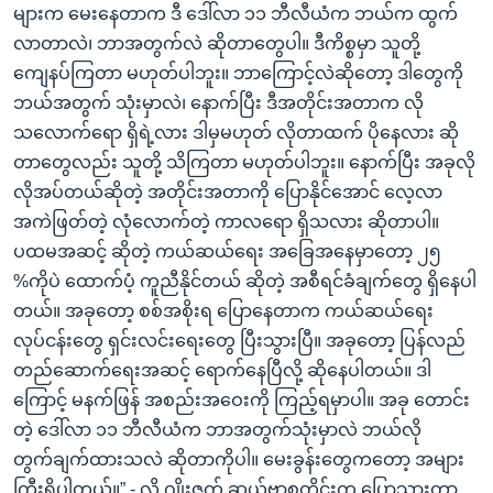
များက မေးနေတာက ဒီ ဒေါ်လာ ၁၁ ဘီလီယံက ဘယ်က ထွက်
လာတာလဲ၊ ဘာအတွက်လဲ ဆိုတာတွေပါ။ ဒီကိစ္စမှာ သူတို့
ကျေနပ်ကြတာ မဟုတ်ပါဘူး။ ဘာကြောင့်လဲဆိုတော့ ဒါတွေကို
ဘယ်အတွက် သုံးမှာလဲ၊ နောက်ပြီး ဒီအတိုင်းအတာက လို
သလောက်ရော ရှိရဲ့လား ဒါမှမဟုတ် လိုတာထက် ပိုနေလား ဆို
တာတွေလည်း သူတို့ သိကြတာ မဟုတ်ပါဘူး။ နောက်ပြီး အခုလို
လိုအပ်တယ်ဆိုတဲ့ အတိုင်းအတာကို ပြောနိုင်အောင် လေ့လာ
အကဲဖြတ်တဲ့ လုံလောက်တဲ့ ကာလရော ရှိသလား ဆိုတာပါ။
ပထမအဆင့် ဆိုတဲ့ ကယ်ဆယ်ရေး အခြေအနေမှာတော့ ၂၅
%ကိုပဲ ထောက်ပံ့ ကူညီနိုင်တယ် ဆိုတဲ့ အစီရင်ခံချက်တွေ ရှိနေပါ
တယ်။ အခုတော့ စစ်အစိုးရ ပြောနေတာက ကယ်ဆယ်ရေး
လုပ်ငန်းတွေ ရှင်းလင်းရေးတွေ ပြီးသွားပြီ။ အခုတော့ ပြန်လည်
တည်ဆောက်ရေးအဆင့် ရောက်နေပြီလို့ ဆိုနေပါတယ်။ ဒါ
ကြောင့် မနက်ဖြန် အစည်းအဝေးကို ကြည့်ရမှာပါ။ အခု တောင်း
တဲ့ ဒေါ်လာ ၁၁ ဘီလီယံက ဘာအတွက်သုံးမှာလဲ ဘယ်လို
တွက်ချက်ထားသလဲ ဆိုတာကိုပါ။ မေးခွန်းတွေကတော့ အများ
ကြီးရှိပါတယ်။” - လို့ ဂျိုးဇက် ဆယ်ဗာစတိုင်းက ပြောသွားတာ