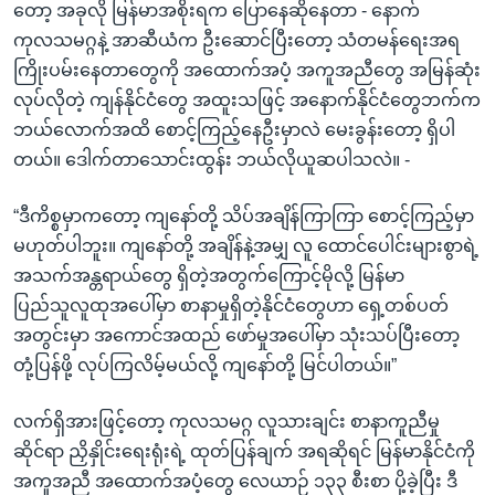
တော့ အခုလို မြန်မာအစိုးရက ပြောနေဆိုနေတာ - နောက်
ကုလသမဂ္ဂနဲ့ အာဆီယံက ဦးဆောင်ပြီးတော့ သံတမန်ရေးအရ
ကြိုးပမ်းနေတာတွေကို အထောက်အပံ့ အကူအညီတွေ အမြန်ဆုံး
လုပ်လိုတဲ့ ကျန်နိုင်ငံတွေ အထူးသဖြင့် အနောက်နိုင်ငံတွေဘက်က
ဘယ်လောက်အထိ စောင့်ကြည့်နေဦးမှာလဲ မေးခွန်းတော့ ရှိပါ
တယ်။ ဒေါက်တာသောင်းထွန်း ဘယ်လိုယူဆပါသလဲ။ -
“ဒီကိစ္စမှာကတော့ ကျနော်တို့ သိပ်အချိန်ကြာကြာ စောင့်ကြည့်မှာ
မဟုတ်ပါဘူး။ ကျနော်တို့ အချိန်နဲ့အမျှ လူ ထောင်ပေါင်းများစွာရဲ့
အသက်အန္တရာယ်တွေ ရှိတဲ့အတွက်ကြောင့်မိုလို့ မြန်မာ
ပြည်သူလူထုအပေါ်မှာ စာနာမှုရှိတဲ့နိုင်ငံတွေဟာ ရှေ့တစ်ပတ်
အတွင်းမှာ အကောင်အထည် ဖော်မှုအပေါ်မှာ သုံးသပ်ပြီးတော့
တုံ့ပြန်ဖို့ လုပ်ကြလိမ့်မယ်လို့ ကျနော်တို့ မြင်ပါတယ်။”
လက်ရှိအားဖြင့်တော့ ကုလသမဂ္ဂ လူသားချင်း စာနာကူညီမှု
ဆိုင်ရာ ညှိနှိုင်းရေးရုံးရဲ့ ထုတ်ပြန်ချက် အရဆိုရင် မြန်မာနိုင်ငံကို
အကူအညီ အထောက်အပံ့တွေ လေယာဉ် ၁၃၃ စီးစာ ပို့ခဲ့ပြီး ဒီ