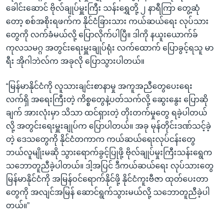
ခေါင်းဆောင် ဗိုလ်ချုပ်မှူးကြီး သန်းရွှေတို့ ၂ နာရီကြာ တွေ့ဆုံ
တော့ စစ်အစိုးရဖက်က နိုင်ငံခြားသား ကယ်ဆယ်ရေး လုပ်သား
တွေကို လက်ခံမယ်လို့ ပြောလိုက်ပါပြီ။ ဒါကို နယူးယောက်ခ်
ကုလသမဂ္ဂ အတွင်းရေးမှူးချုပ်ရုံး လက်ထောက် ပြောခွင့်ရသူ မာ
ရီး အိုဂါဘဲလ်က အခုလို ပြောသွားပါတယ်။
“မြန်မာနိုင်ငံကို လူသားချင်းစာနာမှု အကူအညီတွေပေးရေး
လက်ရှိ အရေးကြီးတဲ့ ကိစ္စတွေနဲ့ပတ်သက်လို့ ဆွေးနွေး ပြောဆို
ချက် အားလုံးမှာ သိသာ ထင်ရှားတဲ့ တိုးတက်မှုတွေ ရခဲ့ပါတယ်
လို့ အတွင်းရေးမှူးချုပ်က ပြောပါတယ်။ အခု မုန်တိုင်းဒဏ်သင့်ခဲ့
တဲ့ ဒေသတွေကို နိုင်ငံတကာက ကယ်ဆယ်ရေးလုပ်ငန်းတွေ
ဘယ်လူမျိုးမဆို သွားရောက်ခွင့်ပြုဖို့ ဗိုလ်ချုပ်မှုးကြီးသန်းရွေက
သဘောတူညီခဲ့ပါတယ်။ ဒါ့အပြင် ဒီကယ်ဆယ်ရေး လုပ်သားတွေ
မြန်မာနိုင်ငံကို အမြန်ဝင်ရောက်နိုင်ဖို့ နိုင်ငံကူးဗီဇာ ထုတ်ပေးတာ
တွေကို အလျင်အမြန် ဆောင်ရွက်သွားမယ်လို့ သဘောတူညီခဲ့ပါ
တယ်။”