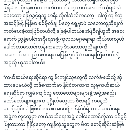
မြန်မာအစိုးရဖက်က ကတိကဝတ်တွေ ဘယ်လောက် ယုံရမလဲ
မေးတော့ ပြောခွင့်ရသူ မာရီး အိုဂါဘဲလ်ကတော့ - ဒါကို ကျန်တဲ့
အဆင့်မြင့် မြန်မာ စစ်ဗိုလ်ချုပ်တွေ ရှေ့မှာပဲ သဘောတူညီချက်
ကတိပေးခဲ့တာဖြစ်တယ်လို့ ဖြေခဲ့ပါတယ်။ အဲန်စီဂျီယူဘီ အဝေး
ရောက် ညွန့်ပေါင်းအစိုးရအဖွဲ့ ကုလသမဂ္ဂရေးရာ ကိုယ်စားလှယ်
ဒေါက်တာသောင်းထွန်းကတော့ ဒီသဘောတူညီချက်ကို
အကောင်အထည် ဖော်ရေး အမြန်လုပ်ဖို့ပဲ အရေးကြီးတယ်လို့
အခုလို ယူဆပါတယ်။
“ကယ်ဆယ်ရေးဆိုင်ရာ ကျွမ်းကျင်သူတွေကို လက်ခံမယ်လို့ ဆို
ထားပေမယ်လို့ ဘန်ကောက်မှာ နိုင်ငံတကာက လူမှုကယ်ဆယ်
ရေးဆိုင်ရာ ကျွမ်းကျင်သူ တော်တော်များများနဲ့ အဖွဲ့အစည်း
တော်တော်များများက ပုဂ္ဂိုလ်တွေဟာ ဗီဇာရဖို့ ကနေ့ထိ
စောင့်ဆိုင်းဆဲဖြစ်ပါတယ်။ အမေရိကန်နိုင်ငံရဲ့ ကယ်ဆယ်ရေး
အဖွဲ့က လူတွေမှာ ကယ်ဆယ်ရေးအဖွဲ့ ခေါင်းဆောင်ကိုသာ ဝင်ခွင့်
ပြုထားတာ ရှိပြီးတော့ ကျန်တဲ့သူတွေက ဗီဇာ စောင့်ဆိုင်းဆဲဖြစ်