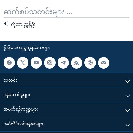
ဆက်စပ်သတင်းများ ...
ကိုသားညွန့်ဦး
ဗွီအိုအေ လူမှုကွန်ယက်များ
သတင်း
၀န်ဆောင်မှုများ
အပတ်စဉ်ကဏ္ဍများ
အင်္ဂလိပ်သင်ခန်းစာများ