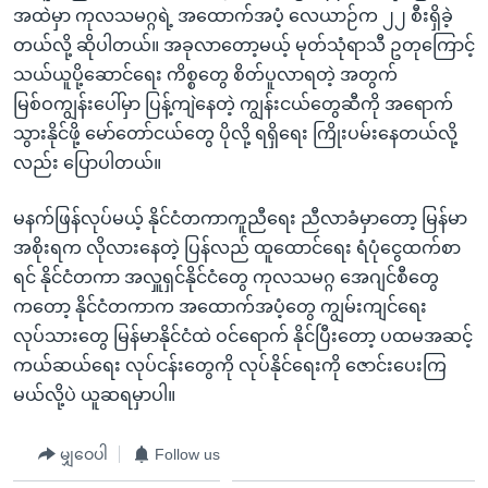
အထဲမှာ ကုလသမဂ္ဂရဲ့ အထောက်အပံ့ လေယာဉ်က ၂၂ စီးရှိခဲ့
တယ်လို့ ဆိုပါတယ်။ အခုလာတော့မယ့် မုတ်သုံရာသီ ဥတုကြောင့်
သယ်ယူပို့ဆောင်ရေး ကိစ္စတွေ စိတ်ပူလာရတဲ့ အတွက်
မြစ်ဝကျွန်းပေါ်မှာ ပြန့်ကျဲနေတဲ့ ကျွန်းငယ်တွေဆီကို အရောက်
သွားနိုင်ဖို့ မော်တော်ငယ်တွေ ပိုလို့ ရရှိရေး ကြိုးပမ်းနေတယ်လို့
လည်း ပြောပါတယ်။
မနက်ဖြန်လုပ်မယ့် နိုင်ငံတကာကူညီရေး ညီလာခံမှာတော့ မြန်မာ
အစိုးရက လိုလားနေတဲ့ ပြန်လည် ထူထောင်ရေး ရံပုံငွေထက်စာ
ရင် နိုင်ငံတကာ အလှူရှင်နိုင်ငံတွေ ကုလသမဂ္ဂ အေဂျင်စီတွေ
ကတော့ နိုင်ငံတကာက အထောက်အပံ့တွေ ကျွမ်းကျင်ရေး
လုပ်သားတွေ မြန်မာနိုင်ငံထဲ ဝင်ရောက် နိုင်ပြီးတော့ ပထမအဆင့်
ကယ်ဆယ်ရေး လုပ်ငန်းတွေကို လုပ်နိုင်ရေးကို ဇောင်းပေးကြ
မယ်လို့ပဲ ယူဆရမှာပါ။
မျှဝေပါ
Follow us