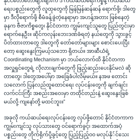
နိုင်ငံတော်တော်များများက ဒီ ကယ်ဆယ်ရေးကိစ္စနဲ့ ကယ်ဆယ်
ရေးပစ္စည်းတွေကို လူထုတွေကို မြန်မြန်ဆန်ဆန် ရောက်ဖို့၊ ဒါတွေ
မှာ ဒီလိုရောက်ဖို့ စီမံခန့်ခွဲတဲ့နေရာမှာ အဟန့်အတား ဖြစ်နေတဲ့
ခုနက ဗီဇာကိစ္စတွေ၊ နိုင်ငံတကာ ကျွမ်းကျင်သူတွေ ပြည်တွင်းမှာ
ရောက်နေဦး။ ဆိုင်ကလုန်းဘေးဒဏ်ခံရတဲ့ နယ်တွေကို သွားခွင့်
ပိတ်ထားတာတွေ ဒါတွေကို တော်တော်များများ စောင်းပေးပြီး
တော့ ဆွေးနွေးကြမယ့်သဘော ရှိတယ်။ အာဆီယံရဲ့
Coordinating Mechanism မှာ ဘယ်လောက်ထိ နိုင်ငံတကာ
အလှူရှင်တွေရဲ့ လိုလားချက်တွေကို ဖြည့်ဆည်းပေးနိုင်မလဲ ဆို
တာတွေ၊ ဒါတွေအပေါ်မှာ အခြေခံပါလိမ့်မယ်။ နအဖ တောင်း
သလောက် ပြန်လည်ထူထောင်ရေး လုပ်ငန်းတွေကို ချက်ချင်း
လက်ငင်းကြီး အစည်းအဝေးမှာ တထိုင်တည်းနဲ့ ဆွေးနွေးဖြစ်
မယ်လို့ ကျနော်တို့ မထင်ဘူး။”
အခုလို ကယ်ဆယ်ရေးလုပ်ငန်းတွေ လုပ်ဖို့တောင် နိုင်ငံတကာက
ကျွမ်းကျင်သူ လုပ်သားတွေ ဝင်ရောက်ခွင့်၊ အထောက်အပံ့
ပစ္စည်းတွေ တိုက်ရိုက်ပို့ခွင့်တွေ ပြည့်ပြည့်၀၀ မလုပ်နို်င်သေး