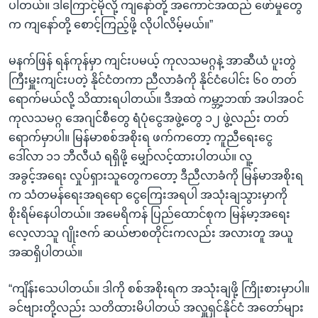
ပါတယ်။ ဒါကြောင့်မိုလို့ ကျနော်တို့ အကောင်အထည် ဖော်မှုတွေ
က ကျနော်တို့ စောင့်ကြည့်ဖို့ လိုပါလိမ့်မယ်။”
မနက်ဖြန် ရန်ကုန်မှာ ကျင်းပမယ့် ကုလသမဂ္ဂနဲ့ အာဆီယံ ပူးတွဲ
ကြီးမှူးကျင်းပတဲ့ နိုင်ငံတကာ ညီလာခံကို နိုင်ငံပေါင်း ၆၀ တတ်
ရောက်မယ်လို့ သိထားရပါတယ်။ ဒီအထဲ ကမ္ဘာ့ဘဏ် အပါအဝင်
ကုလသမဂ္ဂ အေဂျင်စီတွေ ရံပုံငွေအဖွဲ့တွေ ၁၂ ဖွဲ့လည်း တတ်
ရောက်မှာပါ။ မြန်မာစစ်အစိုးရ ဖက်ကတော့ ကူညီရေးငွေ
ဒေါ်လာ ၁၁ ဘီလီယံ ရရှိဖို့ မျှော်လင့်ထားပါတယ်။ လူ့
အခွင့်အရေး လှုပ်ရှားသူတွေကတော့ ဒီညီလာခံကို မြန်မာအစိုးရ
က သံတမန်ရေးအရရော ငွေကြေးအရပါ အသုံးချသွားမှာကို
စိုးရိမ်နေပါတယ်။ အမေရိကန် ပြည်ထောင်စုက မြန်မာ့အရေး
လေ့လာသူ ဂျိုးဇက် ဆယ်ဗာစတိုင်းကလည်း အလားတူ အယူ
အဆရှိပါတယ်။
“ကျိန်းသေပါတယ်။ ဒါကို စစ်အစိုးရက အသုံးချဖို့ ကြိုးစားမှာပါ။
ခင်ဗျားတို့လည်း သတိထားမိပါတယ် အလှူရှင်နိုင်ငံ အတော်များ