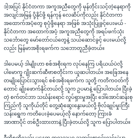
ဒါ့အပြင် နိုင်ငံတကာ အကူအညီတွေကို မုန်တိုင်းသင့်တဲ့နေရာကို
အလျင်အမြန် ပို့နိုင်ဖို့ ရန်ကုန် လေဆိပ်ကိုလည်း နိုင်ငံတကာ
အထောက်အပံ့တွေ စုပုံဖို့နေရာ အဖြစ် အသုံးပြုခွင့်ပေးမယ် -
နိုင်ငံတကာ အထောက်အပံ့ အကူအညီတွေကို အရပ်ဖက်သုံး
သင်္ဘောတွေ မော်တော်ငယ်တွေနဲ့ သယ်ဆောင်ခွင့် ပေးမယ်လို့
လည်း မြန်မာအစိုးရဖက်က သဘောတူညီခဲ့တယ်။
ဒါပေမယ့် ဒါမျိုးဟာ စစ်အစိုးရက လုပ်နေကြ ပရိယယ်ပဲလို့
ပါမောက္ခ ဂျိုးဆက်ဆီဗာစတိုင်းက ယူဆပါတယ်။ အခြေအနေ
တမျိုးပြောင်းသွားရင် စစ်အစိုးရဖက်က သူတို့ ကတိကဝတ်ကို
တောင် ချိုးဖောက်နိုင်တယ်လို့ သူက ဥပမာနဲ့ ပြောပါတယ်။ ပြီးခဲ့
တဲ့ စက်တင်ဘာ သင်္ဃန်းရောင် လှုပ်ရှားမှုအပြီး ဒေါ်အောင်ဆန်းစု
ကြည်ကို သူကိုယ်တိုင် တွေ့ဆုံဆွေးနွေးမယ်လို့ ဗိုလ်ချုပ်မှုးကြီး
သန်းရွေက ကတိပေးခဲ့ပေမယ့်လို နောက်တော့ ကြားခံ
အာဏာပိုင် တစ်ဦးထားတာနဲ့ ပြီးခဲ့တယ်လို့ သူက ပြောပါတယ်။
ဒီကိစ္စကိုလည်း မနေ့က ကုလသမဂ္ဂ သတင်းစာရှင်းလင်းပွဲမှာ