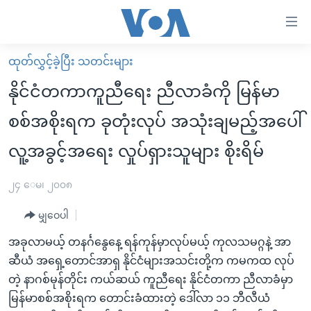
သုံး
ရ
လွယ်ကူ
ထုတ်လွှင့်ခဲ့ပြီး သတင်းများ
မူလစာမျက်နှာ
စေ
နိုင်ငံတကာကူညီရေး ညီလာခံကို မြန်မာ
မြန်မာ
သည့်
စစ်အစိုးရက ခုတုံးလုပ် အသုံးချမည့်အပေါ်
ကမ္ဘာ့သတင်းများ
Link
လူ့အခွင့်အရေး လှုပ်ရှားသူများ စိုးရိမ်
ဗွီဒီယို
နိုင်ငံတကာ
များ
သတင်းလွတ်လပ်ခွင့်
အမေရိကန်
ပင်မ
၂၄ ေမ၊ ၂၀၀၈
ရပ်ဝန်းတခု လမ်းတခု အလွန်
တရုတ်
အကြောင်းအရာ
မျှဝေပါ
သို့
အင်္ဂလိပ်စာလေ့လာမယ်
အစ္စရေး-ပါလက်စတိုင်း
ကျော်
အခုလာမယ့် တနင်္ဂနွေနေ့ ရန်ကုန်မှာလုပ်မယ့် ကုလသမဂ္ဂနဲ့ အာ
အပတ်စဉ်ကဏ္ဍများ
အမေရိကန်သုံးအီဒီယံ
ကြည့်
ဆီယံ အရှေ့တောင်အာရှ နိုင်ငံများအသင်းတို့က ကမကထ လုပ်
ရေဒီယိုနှင့်ရုပ်သံ အချက်အလက်များ
မကြေးမုံရဲ့ အင်္ဂလိပ်စာ
ရေဒီယို
ရန်
တဲ့ နာဂစ်မုန်တိုင်း ကယ်ဆယ် ကူညီရေး နိုင်ငံတကာ ညီလာခံမှာ
ပင်မ
ရေဒီယို/တီဗွီအစီအစဉ်
မြန်မာစစ်အစိုးရက တောင်းခံထားတဲ့ ဒေါ်လာ ၁၁ ဘီလီယံ
ရုပ်ရှင်ထဲက အင်္ဂလိပ်စာ
တီဗွီ