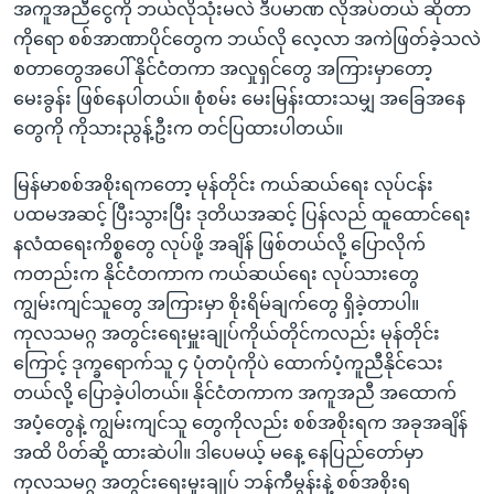
အ
အကူအညီငွေကို ဘယ်လိုသုံးမလဲ ဒီပမာဏ လိုအပ်တယ် ဆိုတာ
သုတပဒေသာ အင်္ဂလိပ်စာ
ညွန်း
Learning English
ကိုရော စစ်အာဏာပိုင်တွေက ဘယ်လို လေ့လာ အကဲဖြတ်ခဲ့သလဲ
စာမျက်နှာ
စတာတွေအပေါ် နိုင်ငံတကာ အလှုရှင်တွေ အကြားမှာတော့
သို့
ဗွီအိုအေ လူမှုကွန်ယက်များ
မေးခွန်း ဖြစ်နေပါတယ်။ စုံစမ်း မေးမြန်းထားသမျှ အခြေအနေ
ကျော်
တွေကို ကိုသားညွန့်ဦးက တင်ပြထားပါတယ်။
ကြည့်
ရန်
မြန်မာစစ်အစိုးရကတော့ မုန်တိုင်း ကယ်ဆယ်ရေး လုပ်ငန်း
ဘာသာစကားများ
ရှာဖွေ
ပထမအဆင့် ပြီးသွားပြီး ဒုတိယအဆင့် ပြန်လည် ထူထောင်ရေး
ရန်
နလံထရေးကိစ္စတွေ လုပ်ဖို့ အချိန် ဖြစ်တယ်လို့ ပြောလိုက်
နေရာ
ကတည်းက နိုင်ငံတကာက ကယ်ဆယ်ရေး လုပ်သားတွေ
သို့
ကျွမ်းကျင်သူတွေ အကြားမှာ စိုးရိမ်ချက်တွေ ရှိခဲ့တာပါ။
ကျော်
ကုလသမဂ္ဂ အတွင်းရေးမှူးချုပ်ကိုယ်တိုင်ကလည်း မုန်တိုင်း
ရန်
ကြောင့် ဒုက္ခရောက်သူ ၄ ပုံတပုံကိုပဲ ထောက်ပံ့ကူညီနိုင်သေး
တယ်လို့ ပြောခဲ့ပါတယ်။ နိုင်ငံတကာက အကူအညီ အထောက်
အပံ့တွေနဲ့ ကျွမ်းကျင်သူ တွေကိုလည်း စစ်အစိုးရက အခုအချိန်
အထိ ပိတ်ဆို့ ထားဆဲပါ။ ဒါပေမယ့် မနေ့ နေပြည်တော်မှာ
ကုလသမဂ္ဂ အတွင်းရေးမှုးချုပ် ဘန်ကီမွန်းနဲ့ စစ်အစိုးရ