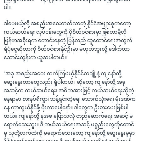
ပါ။
ဒါပေမယ့်လို့ အစည်းအဝေးတတ်လာတဲ့ နိုင်ငံအများစုကတော့
ကယ်ဆယ်ရေး လုပ်ငန်းတွေကို ပိုစိတ်ဝင်စားမှာဖြစ်တာမို့လို
မြန်မာအစိုးရက တောင်းနေတဲ့ ပြန်လည် ထူထောင်ရေးအတွက်
ရံပုံငွေဆိုတာကို စိတ်ဝင်စားနိုင်ဦးမှာ မဟုတ်ဘူးလို့ ဒေါက်တာ
သောင်းထွန်းက ယူဆပါတယ်။
“အခု အစည်းအဝေး တက်ကြမယ့်နိုင်င်တချို့နဲ့ ကျနော်တို့
ဆွေးနွေးတာတွေလည်း ရှိပါတယ်။ ဆိုတော့ ကျနော်တို့ အခု
အဆင့်က ကယ်ဆယ်ရေး၊ အဓိကအားဖြင့် ကယ်ဆယ်ရေးဆိုတဲ့
နေရာမှာ စားနပ်ရိက္ခာ၊ သန့်ရှင်းတဲ့ရေ၊ သောက်သုံးရေ၊ မိုးဒဏ်က
နေ ကာကွယ်နိုင်ဖို့ မိုးကာပေါ့နော်။ ဒါတွေက ဦးစားပေးဖြစ်ပါ
တယ်။ ကျနော်တို့ နအဖ ပြောသလို တည်ဆောက်ရေး အဆင့် မ
ရောက်သေးဘူး။ ဒီ ကယ်ဆယ်ရေးအဆင့် ပစ္စည်းတွေကိုတောင်
မှ သူတို့လက်ထဲကို မရောက်သေးတော့ ကျနော်တို့ ဆွေးနွေးမှုမှာ