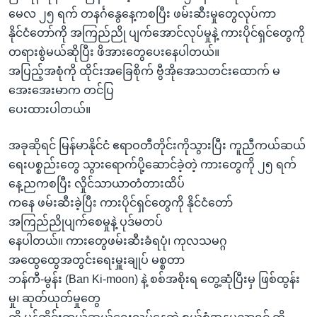
အ
သုတပဒေသာ အင်္ဂလိပ်စာ
မေလ ၂၅ ရက် တနင်္ဂနွေနေ့ကစပြီး ဖမ်းဆီးမှုတွေလုပ်ကာ
ညွန်း
Learning English
နိုင်ငံတော်ကို အကြည်ညို ပျက်အောင်လုပ်မှုနဲ့ ကားပိုင်ရှင်တွေကို
စာမျက်နှာ
တရားစွဲမယ်ဆိုပြီး ဖိအားတွေပေးနေပါတယ်။
သို့
ဗွီအိုအေ လူမှုကွန်ယက်များ
အပြည့်အစုံကို ထိုင်းအခြေစိုက် ဗွီအိုအေသတင်းထောက် မ
ကျော်
အေးအေးမာက တင်ပြ
ကြည့်
ပေးထားပါတယ်။
ရန်
ဘာသာစကားများ
ရှာဖွေ
အခုဆိုရင် မြန်မာနိုင်ငံ ဧရာဝတီတိုင်းကိုသွားပြီး ကူညီကယ်ဆယ်
ရန်
ရေးပစ္စည်းတွေ သွားရောက်ပို့ဆောင်ခဲ့တဲ့ ကားတွေကို ၂၅ ရက်
နေရာ
နေ့ညကစပြီး လှိုင်သာယာတံတားထိပ်
သို့
ကနေ ဖမ်းဆီးခဲ့ပြီး ကားပိုင်ရှင်တွေကို နိုင်ငံတော်
ကျော်
အကြည်ညိုပျက်စေမှုနဲ့ ပုဒ်မတပ်
ရန်
နေပါတယ်။ ကားတွေဖမ်းဆီးခံရပုံ၊ ကုလသမဂ္ဂ
အထွေထွေအတွင်းရေးမှူးချုပ် မစ္စတာ
ဘန်ကီ-မွန်း (Ban Ki-moon) နဲ့ စစ်အစိုးရ တွေ့ဆုံပြီးမှ ဖြစ်ထွန်း
မှု၊ ဆုတ်ယုတ်မှုတွေ