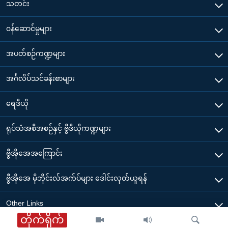
သတင်း
၀န်ဆောင်မှုများ
အပတ်စဉ်ကဏ္ဍများ
အင်္ဂလိပ်သင်ခန်းစာများ
ရေဒီယို
ရုပ်သံအစီအစဉ်နှင့် ဗွီဒီယိုကဏ္ဍများ
ဗွီအိုအေအကြောင်း
ဗွီအိုအေ မိုဘိုင်းလ်အက်ပ်များ ဒေါင်းလုတ်ယူရန်
Other Links
တိုက်ရိုက်
ဗွီအိုအေ မြန်မာညချမ်း