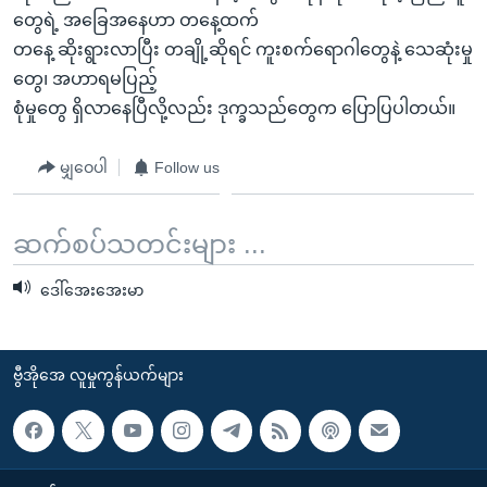
တွေရဲ့ အခြေအနေဟာ တနေ့ထက်
တနေ့ ဆိုးရွားလာပြီး တချို့ဆိုရင် ကူးစက်ရောဂါတွေနဲ့ သေဆုံးမှု
တွေ၊ အဟာရမပြည့်
စုံမှုတွေ ရှိလာနေပြီလို့လည်း ဒုက္ခသည်တွေက ပြောပြပါတယ်။
မျှဝေပါ
Follow us
ဆက်စပ်သတင်းများ ...
ဒေါ်အေးအေးမာ
ဗွီအိုအေ လူမှုကွန်ယက်များ