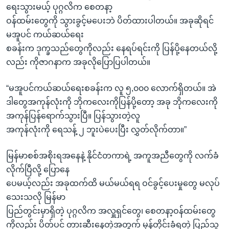
ရေးသွားမယ့် ပုဂ္ဂလိက စေတနာ့
ဝန်ထမ်းတွေကို သွားခွင့်မပေးဘဲ ပိတ်ထားပါတယ်။ အခုဆိုရင်
မအူပင် ကယ်ဆယ်ရေး
စခန်းက ဒုက္ခသည်တွေကိုလည်း နေရပ်ရင်းကို ပြန်ပို့နေတယ်လို့
လည်း ကိုဇာဂနာက အခုလိုပြောပြပါတယ်။
“မအူပင်ကယ်ဆယ်ရေးစခန်းက လူ ၅,၀၀၀ လောက်ရှိတယ်။ အဲ
ဒါတွေအကုန်လုံးကို ဘိုကလေးကိုပြန်ပို့တော့ အခု ဘိုကလေးကို
အကုန်ပြန်ရောက်သွားပြီ။ ပြန်သွားတဲ့လူ
အကုန်လုံးကို ရေသန့် ၂ ဘူးပဲပေးပြီး လွှတ်လိုက်တာ။”
မြန်မာစစ်အစိုးရအနေနဲ့ နိုင်ငံတကာရဲ့ အကူအညီတွေကို လက်ခံ
လိုက်ပြီလို့ ပြောနေ
ပေမယ့်လည်း အခုထက်ထိ မယ်မယ်ရရ ဝင်ခွင့်ပေးမှုတွေ မလုပ်
သေးသလို မြန်မာ
ပြည်တွင်းမှာရှိတဲ့ ပုဂ္ဂလိက အလှူရှင်တွေ၊ စေတနာ့ဝန်ထမ်းတွေ
ကိုလည်း ပိတ်ပင် တားဆီးနေတဲ့အတွက် မုန်တိုင်းခံရတဲ့ ပြည်သူ