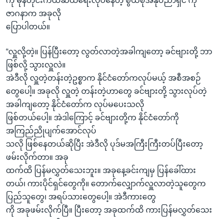
ကို မုန်တိုင်းကယ်ဆယ်ရေးလုပ်နေတဲ့ စွယ်စုံအနုပညာရှင် ကို
ဇာဂနာက အခုလို
ပြောပါတယ်။
“လှူလို့တဲ့။ ပြန်ပြီးတော့ လွတ်လာတဲ့အခါကျတော့ ခင်ဗျားတို့ ဘာ
ဖြစ်လို့ သွားလှူလဲ။
အဲဒီလို လှူတဲ့တန်းတဲ့ဥစ္စာက နိုင်ငံတော်ကလုပ်မယ့် အစီအစဉ်
တွေပေါ့။ အခုလို လှူတဲ့ တန်းတဲ့ဟာတွေ ခင်ဗျားတို့ သွားလုပ်တဲ့
အခါကျတော့ နိုင်ငံတော်က လုပ်မပေးသလို
ဖြစ်တယ်ပေါ့။ အဲဒါကြောင့် ခင်ဗျားတို့က နိုင်ငံတော်ကို
အကြည်ညိုပျက်အောင်လုပ်
သလို ဖြစ်နေတယ်ဆိုပြီး အဲဒီလို ပုဒ်မအကြီးကြီးတပ်ပြီးတော့
ဖမ်းလိုက်တာ။ အခု
ထက်ထိ ပြန်မလွှတ်သေးဘူး။ အခုနေ့ခင်းကျမှ ပြန်ခေါ်ထား
တယ်၊ ကားပိုင်ရှင်တွေကို။ တောက်လျှောက်လှူလာတဲ့သူတွေက
ပြည်သူတွေ၊ အရပ်သားတွေပေါ့။ အဲဒီကားတွေ
ကို အခုဖမ်းလိုက်ပြီ။ ပြီးတော့ အခုထက်ထိ ကားပြန်မလွှတ်သေး