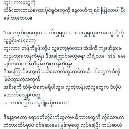
ဘူး။ ကားတွေကို
သိမ်းထားတယ်။ ကားပိုင်ရှင်တွေကို နေ့လယ်ကျရင် ပြန်လာပါပြီး
ခေါ်ထားတယ်။
“အဲတော့ ဒီလူတွေက ဆက်လှူရမှာလား၊ မလှူရဘူးလား၊ သူတို့ကို
လှူခွင့်မပေးတော့
ဘူးလား၊ ဘန်ကီမွန်းတို့ပဲ လှူတော့မှာလား၊ အဲဒါကို ကျနော်နားမ
လည်ဘူး။ ဘန်ကီမွန်း ဒီအကြောင်းတွေရော သိရဲ့လား။ အဲဒါ မေး
ချင်တယ်၊ ဘန်ကီမွန်းကို။ ဘန်ကီမွန်း
ဒီအကြောင်းတွေကို မသိလောက်ဘူးထင်တယ်။ ဒါတွေက ဒီလို
ဖြစ်သွားတဲ့အတွက်
အစိုးရကို ထိခိုက်စရာမရှိပါဘူး။ လှူတဲ့တန်းတဲ့လူတွေက ဒီလိုပဲ
တောက်လျှောက်လှူ
လာတာပဲ၊ မြန်မာလူမျိုးဆိုတာက။”
ဒီနေ့မှာတော့ ဧရာဝတီတိုင်းကိုထွက်မယ့်ကားတွေကို လှိုင်သာယာ
တံတားထိပ်မှာပဲ စစ်ဆေးမေးမြန်းမှုတွေ လုပ်နေပြီး ကယ်ဆယ်