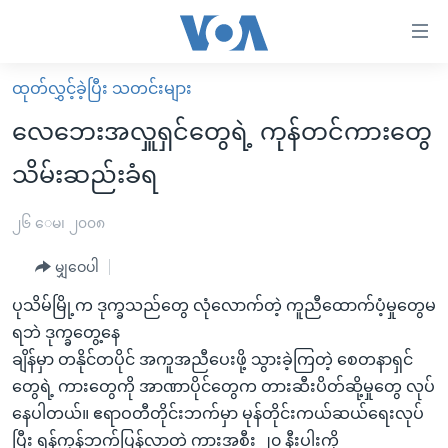
သုံး
ရ
လွယ်ကူ
ထုတ်လွှင့်ခဲ့ပြီး သတင်းများ
မူလစာမျက်နှာ
စေ
လေဘေးအလှူရှင်တွေရဲ့ ကုန်တင်ကားတွေ
မြန်မာ
သည့်
သိမ်းဆည်းခံရ
ကမ္ဘာ့သတင်းများ
Link
ဗွီဒီယို
နိုင်ငံတကာ
၂၆ ေမ၊ ၂၀၀၈
များ
သတင်းလွတ်လပ်ခွင့်
အမေရိကန်
ပင်မ
မျှဝေပါ
ရပ်ဝန်းတခု လမ်းတခု အလွန်
တရုတ်
အကြောင်းအရာ
ပုသိမ်မြို့က ဒုက္ခသည်တွေ လုံလောက်တဲ့ ကူညီထောက်ပံ့မှုတွေမ
သို့
အင်္ဂလိပ်စာလေ့လာမယ်
အစ္စရေး-ပါလက်စတိုင်း
ရဘဲ ဒုက္ခတွေ့နေ
ကျော်
အပတ်စဉ်ကဏ္ဍများ
အမေရိကန်သုံးအီဒီယံ
ချိန်မှာ တနိုင်တပိုင် အကူအညီပေးဖို့ သွားခဲ့ကြတဲ့ စေတနာရှင်
ကြည့်
တွေရဲ့ ကားတွေကို အာဏာပိုင်တွေက တားဆီးပိတ်ဆို့မှုတွေ လုပ်
ရေဒီယိုနှင့်ရုပ်သံ အချက်အလက်များ
မကြေးမုံရဲ့ အင်္ဂလိပ်စာ
ရေဒီယို
ရန်
နေပါတယ်။ ဧရာဝတီတိုင်းဘက်မှာ မုန်တိုင်းကယ်ဆယ်ရေးလုပ်
ပင်မ
ရေဒီယို/တီဗွီအစီအစဉ်
ရုပ်ရှင်ထဲက အင်္ဂလိပ်စာ
တီဗွီ
ပြီး ရန်ကုန်ဘက်ပြန်လာတဲ့ ကားအစီး ၂၀ နီးပါးကို