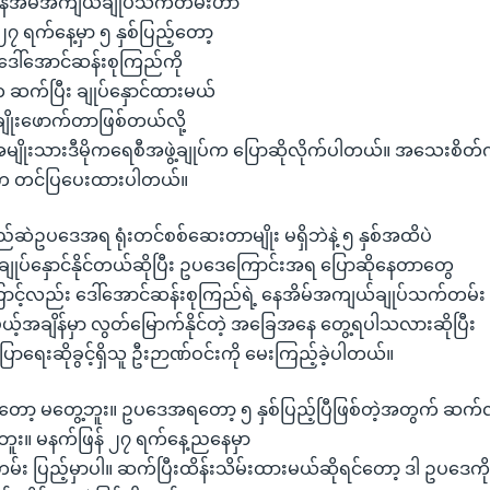
 နေအိမ်အကျယ်ချုပ်သက်တမ်းဟာ
 ရက်နေ့မှာ ၅ နှစ်ပြည့်တော့
 ဒေါ်အောင်ဆန်းစုကြည်ကို
ဆက်ပြီး ချုပ်နှောင်ထားမယ်
ချိုးဖောက်တာဖြစ်တယ်လို့
မျိုးသားဒီမိုကရေစီအဖွဲ့ချုပ်က ပြောဆိုလိုက်ပါတယ်။ အသေးစိတ်က
ဦးက တင်ပြပေးထားပါတယ်။
့ တည်ဆဲဥပဒေအရ ရုံးတင်စစ်ဆေးတာမျိုး မရှိဘဲနဲ့ ၅ နှစ်အထိပဲ
ုပ်နှောင်နိုင်တယ်ဆိုပြီး ဥပဒေကြောင်းအရ ပြောဆိုနေတာတွေ
ောင့်လည်း ဒေါ်အောင်ဆန်းစုကြည်ရဲ့ နေအိမ်အကျယ်ချုပ်သက်တမ်း
မယ့်အချိန်မှာ လွတ်မြောက်နိုင်တဲ့ အခြေအနေ တွေ့ရပါသလားဆိုပြီး
ောရေးဆိုခွင့်ရှိသူ ဦးဉာဏ်ဝင်းကို မေးကြည့်ခဲ့ပါတယ်။
ှတော့ မတွေ့ဘူး။ ဥပဒေအရတော့ ၅ နှစ်ပြည့်ပြီဖြစ်တဲ့အတွက် ဆက်လက်
း။ မနက်ဖြန် ၂၇ ရက်နေ့ညနေမှာ
်း ပြည့်မှာပါ။ ဆက်ပြီးထိန်းသိမ်းထားမယ်ဆိုရင်တော့ ဒါ ဥပဒေကိ