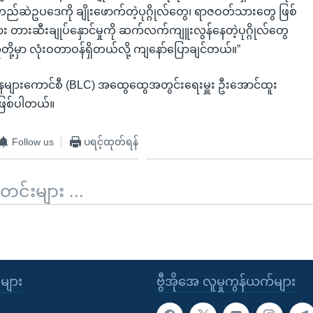
်ဆဲဥပဒေကို ချိုးဖောက်တဲ့ပုဂ္ဂိုလ်တွေ၊ ရာဇဝတ်သားတွေ ဖြစ်
တားဆီးချုပ်နှောင်မှုကို ဆက်လက်ကျူးလွန်နေတဲ့ပုဂ္ဂိုလ်တွေ
တို့မှာ လုံးဝတာဝန်ရှိတယ်လို့ ကျနော်ပြောချင်တယ်။”
ှေ့နေများကောင်စီ (BLC) အထွေထွေအတွင်းရေးမှူး ဦးအောင်ထူး
ဖြစ်ပါတယ်။
Follow us
ပရင့်ထုတ်ရန်
်းများ ...
း
ုများ
ဗွီအိုအေ လူမှုကွန်ယက်များ