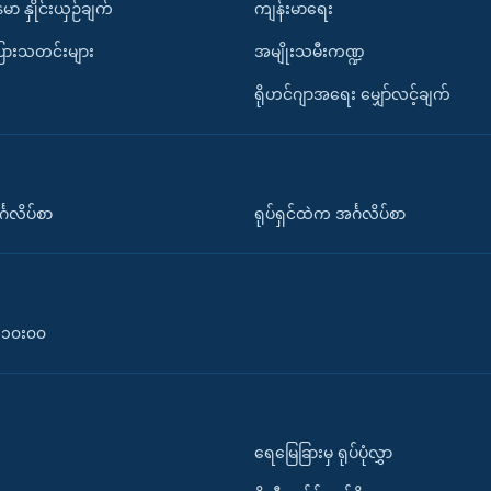
်မာ နှိုင်းယှဉ်ချက်
ကျန်းမာရေး
ပြားသတင်းများ
အမျိုးသမီးကဏ္ဍ
ရိုဟင်ဂျာအရေး မျှော်လင့်ချက်
်္ဂလိပ်စာ
ရုပ်ရှင်ထဲက အင်္ဂလိပ်စာ
၀-၁၀း၀၀
ရေမြေခြားမှ ရုပ်ပုံလွှာ