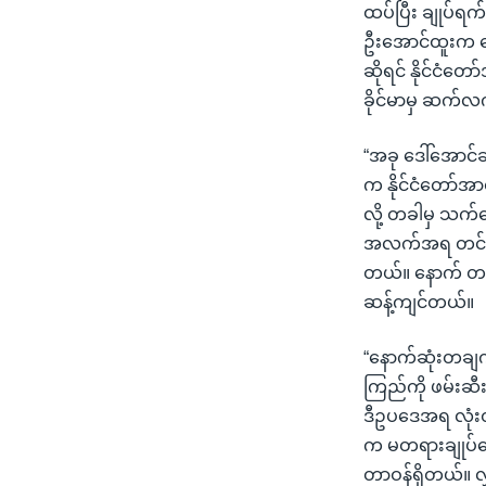
ထပ်ပြီး ချုပ်ရ
ဦးအောင်ထူးက ပြ
ဆိုရင် နိုင်ငံတ
ခိုင်မာမှ ဆက်လ
“အခု ဒေါ်အောင်
က နိုင်ငံတော်အာ
လို့ တခါမှ သက
အလက်အရ တင်နိုင
တယ်။ နောက် တန
ဆန့်ကျင်တယ်။
“နောက်ဆုံးတချက
ကြည်ကို ဖမ်းဆီ
ဒီဥပဒေအရ လုံး၀
က မတရားချုပ်နှော
တာဝန်ရှိတယ်။ လ