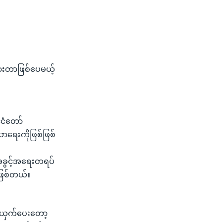
ားတာဖြစ်ပေမယ့်
်ငံတော်
ယာရေးကိုဖြစ်ဖြစ်
 အခွင့်အရေးတရပ်
ာဖြစ်တယ်။
အယှက်ပေးတော့