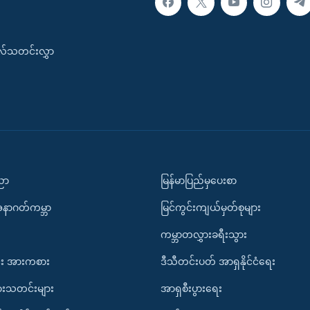
းလ်သတင်းလွှာ
ပညာ
မြန်မာပြည်မှပေးစာ
အနာဂတ်ကမ္ဘာ
မြင်ကွင်းကျယ်မှတ်စုများ
ကမ္ဘာတလွှားခရီးသွား
း အားကစား
ဒီသီတင်းပတ် အာရှနိုင်ငံရေး
ားသတင်းများ
အာရှစီးပွားရေး