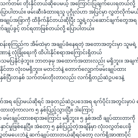
က်သက်တမ်း တိုးနိုင်တယ်ဆိုပေမယ့် အကြောင်းပြချက်ပေးရတယ်လို့
ောပါတယ်။ ဖမ်းဆီးခံထားရသူ ပုဂ္ဂိုလ်ဟာ အပြင်မှာ လွှတ်လိုက်မယ
ော်အချုပ်အခြာကို ထိခိုက်နိုင်တယ်ဆိုပြီး သူ့ရဲ့လုပ်ဆောင်ချက်တ
က်ချုပ်ခွင့် တင်ရတာဖြစ်တယ်လို့ ပြောပါတယ်။
ဆန်းစုကြည်က အိမ်ထဲမှာ အချုပ်ခံနေရတဲ့ အတောအတွင်းမှာ သူမရဲ့
ဏာနဲ့ လုံခြုံရေးကို ထိပါးနိုင်စရာအကြောင်းရှိတယ်
်သေမပြနိုင်ခဲ့ဘူး။ ဘာတခုမှ အထောက်အထားလည်း မရှိဘူး။ အချက
်တာ လုံးဝမရှိဘူး။ မတင်ဘဲနဲ့ တောက်လျှောက်ဖမ်းချုပ်ထား
ှစ်ပြီးတနှစ် သက်တမ်းတိုးတာလည်း လက်ရှိတည်ဆဲဥပဒေနဲ့
်အရ ပြောမယ်ဆိုရင် အခုတည်ဆဲဥပဒေအရ ရက်ပိုင်းအတွင်းမှာပဲ ဒ
းထားတဲ့ကာလက ၅ နှစ်ပြည့်သွားပြီ။ ဒါကြောင့်
 ဖမ်းချုပ်ထားစရာအကြောင်း မရှိဘူး။ ၅ နှစ်အထိ ချုပ်ထားတာကို
င်မှုဖြစ်နေပြီ။ အဲတော့ ၅ နှစ်ပြည့်တဲ့အချိန်မှာ လုံးဝလွှတ်ပေးဖို့
ွှတ်မပေးဘဲနဲ့ ဆက်ချုပ်ထားတယ်ဆိုရင်တော့ လက်ရှိအာဏာပိုင်