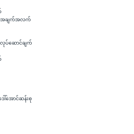
်
ွေအရ အချက်အလက်
 လုပ်ဆောင်ချက်
်
ေါ်အောင်ဆန်းစု