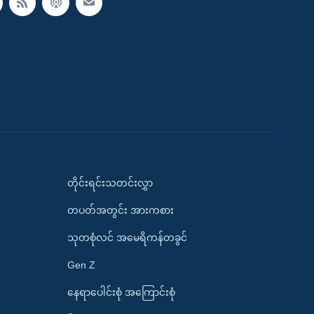
တိုင်းရင်းသတင်းလွှာ
တပတ်အတွင်း အားကစား
သုတစုံလင် အမေရိကန်တခွင်
Gen Z
နေရာပေါင်းစုံ အကြောင်းစုံ