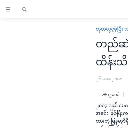
သုံး
ရ
ရှာဖွေ
လွယ်ကူ
မူလစာမျက်နှာ
ထုတ်လွှင့်ခဲ့ပြီ
ရ
စေ
မြန်မာ
လာ
တည်ဆဲ
သည့်
ဒ်
ကမ္ဘာ့သတင်းများ
Link
ဗွီဒီယို
နိုင်ငံတကာ
ထိန်းသိမ
များ
သတင်းလွတ်လပ်ခွင့်
အမေရိကန်
ပင်မ
ရပ်ဝန်းတခု လမ်းတခု အလွန်
တရုတ်
၂၆ ေမ၊ ၂၀၀၈
အကြောင်းအရာ
အင်္ဂလိပ်စာလေ့လာမယ်
အစ္စရေး-ပါလက်စတိုင်း
သို့
မျှဝေပါ
အပတ်စဉ်ကဏ္ဍများ
အမေရိကန်သုံးအီဒီယံ
ကျော်
၂၀၀၃ ခုနှစ် မေ
ကြည့်
ရေဒီယိုနှင့်ရုပ်သံ အချက်အလက်များ
မကြေးမုံရဲ့ အင်္ဂလိပ်စာ
ရေဒီယို
အခင်း ဖြစ်ပြီ
ရန်
ရေဒီယို/တီဗွီအစီအစဉ်
ရုပ်ရှင်ထဲက အင်္ဂလိပ်စာ
တီဗွီ
ထားတဲ့ မြန်မာ့ဒ
ပင်မ