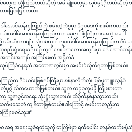
င်တွေက ယုံကြည်တယ်ဆိုတဲ့ အခါမျိုးတွေမှာ လုပ်ခွင့်ရှိတယ်ဆိုတဲ့ 
းထားခြင်းဖြစ်တယ်။
ေါ်အောင်ဆန်းစုကြည်ကို ဖမ်းတဲ့ကိစ္စမှာ ဒီဥပဒေကို စဖမ်းကတည်း
်။ ဒေါ်အောင်ဆန်းစုကြည်က တခုခုလုပ်ဖို့ ကြိုးစားနေတဲ့အပေါ်
့ ဖမ်းဆီးတာမျိုး လုံးဝမဟုတ်ဘူး။ ဒေါ်အောင်ဆန်းစုကြည်က ဒီပဲယင်း
ုစည်းရုံးရေးခရီးစဉ် ထွက်နေစဉ်အတောအတွင်းမှာ ဒေါ်အောင်ဆန်း
ု အတင်းအကျပ် အကြမ်းဖက် အရိုက်ခံ
၊ လုပ်ကြံခံနေရဆဲ အတောအတွင်းမှာ အဖမ်းခံလိုက်ရတာဖြစ်တယ်။
ကြည်က ဒီပဲယင်းဖြစ်ရပ်ကြီးမှာ နစ်နာလိုက်တဲ့၊ ပြစ်မှုကျူးလွန်ခံ
ှုံးတဲ့ပုဂ္ဂိုလ်တယောက်ဖြစ်တယ်။ သူက တခုခုလုပ်ဖို့ ကြိုးစားတာ
့ သူ့အခွင့်အရေး ဆုံးရှုံးသွားတယ်၊ ထိခိုက်နစ်နာသွားတယ်၊
 အသက်မသေဘဲ ကျန်တာဖြစ်တယ်။ ဒါကြောင့် စဖမ်းကတည်းက
 အကြုံးမဝင်ဘူး။”
မ ၁၀ အရ အရေးယူခံရတဲ့သူကို တကြိမ်မှာ ရက်ပေါင်း တနှစ်ထက်မပိုဘ