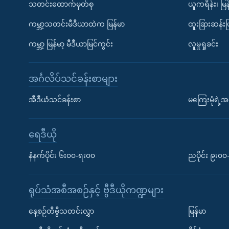
သတင်းထောက်မှတ်စု
ယူကရိန်း၊ မြန
ကမ္ဘာ့သတင်းမီဒီယာထဲက မြန်မာ
ထူးခြားဆန်း
ကမ္ဘာ့ မြန်မာ့ မီဒီယာမြင်ကွင်း
လူမှုရှုခင်း
အင်္ဂလိပ်သင်ခန်းစာများ
အီဒီယံသင်ခန်းစာ
မကြေးမုံရဲ့အင
ရေဒီယို
နံနက်ပိုင်း ၆း၀၀-ရး၀၀
ညပိုင်း ၉း၀
ရုပ်သံအစီအစဉ်နှင့် ဗွီဒီယိုကဏ္ဍများ
နေ့စဉ်တီဗွီသတင်းလွှာ
မြန်မာ