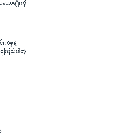
သဘောမျိုးကို
ကိစ္စနဲ့
စုကြည်ပါတဲ့
ဲ