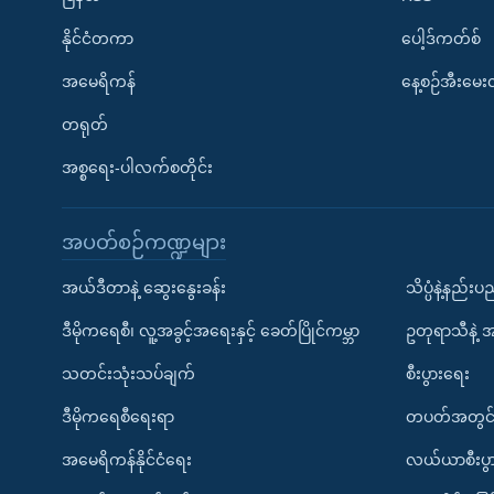
နိုင်ငံတကာ
ပေါ့ဒ်ကတ်စ်
အမေရိကန်
နေ့စဉ်အီးမေ
တရုတ်
အစ္စရေး-ပါလက်စတိုင်း
အပတ်စဉ်ကဏ္ဍများ
အယ်ဒီတာနဲ့ ဆွေးနွေးခန်း
သိပ္ပံနဲ့နည်း
ဒီမိုကရေစီ၊ လူ့အခွင့်အရေးနှင့် ခေတ်ပြိုင်ကမ္ဘာ
ဥတုရာသီနဲ့ 
သတင်းသုံးသပ်ချက်
စီးပွားရေး
ဒီမိုကရေစီရေးရာ
တပတ်အတွင်
အမေရိကန်နိုင်ငံရေး
လယ်ယာစီးပွ