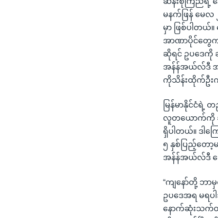
ဆန်းစုကြည်ရဲ့
သုတပဒေသာ အင်္ဂလိပ်စာ
အ
မနက်ဖြန် မေလ ၂၇
ညွန်း
မှာ ဖြစ်ပါတယ်။
စာမျက်နှာ
အာဏာပိုင်တွေက 
သို့
ဆိုရင် ဥပဒေကို 
ကျော်
အန်န်အယ်လ်ဒီ အ
ကြည့်
ကိုသိန်းထိုက်
ရန်
ရှာဖွေ
မြန်မာနိုင်ငံရဲ
ရန်
လူတယောက်ကို ချ
နေရာ
ရှိပါတယ်။ ဒါကြ
သို့
၅ နှစ်ပြည့်တော့
ကျော်
အန်န်အယ်လ်ဒီ ပြ
ရန်
“ကျနော်တို့ ဘာမ
ဥပဒေအရ မရပါဘူ
နောက်ဆုံးသက်တမ