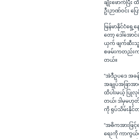
ချိုးဖောက်ပြီး 
ဦးဉာဏ်ဝင်း ပြေ
မြန်မာနိုင်ငံရှ
တော့ ဒေါ်အောင်ဆ
ယှက် ဖျက်ဆီးသ
စဖမ်းကတည်းက ဒီ
တယ်။
“အဲဒီဥပဒေ အခန်း
အချုပ်အခြာအာဏာန
ထိပါးမယ့် ပြုလုပ
တယ်၊ ဒါမှမဟုတ်
ကို ရုပ်သိမ်းနိ
“အဓိကအားဖြင့်တ
ရေးကို ကာကွယ်