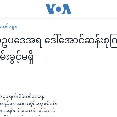
း သတင်းများ
ဥပဒေအရ ဒေါ်အောင်ဆန်းစုက
်းခွင့်မရှိ
လ ၃၀ ရက်၊ ဒီပဲယင်းအရေး
းကတည်းက အာဏာပိုင်တွေ ဖမ်းဆီး
ီမိုကရေစီခေါင်းဆောင် ဒေါ်အောင်