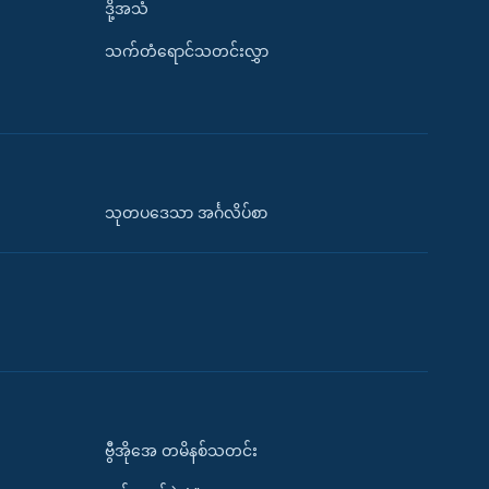
ဒို့အသံ
သက်တံရောင်သတင်းလွှာ
သုတပဒေသာ အင်္ဂလိပ်စာ
ဗွီအိုအေ တမိနစ်သတင်း