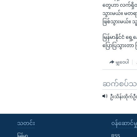
တွေဟာ လက်ရှိတည
သွားမယ်။ မတရား 
ဖြစ်သွားမယ်။ သူ
မြန်မာနိုင်ငံ ရ
ပြောပြသွားတာ 
မျှဝေပါ
ဆက်စပ်သတင
ဦးသိန်းထိုက်ဦ
သတင်း
၀န်ဆောင်မှ
မြန်မာ
RSS