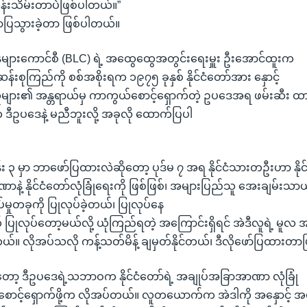
ထိန်းသိမ်းတာပဲဖြစ်ပါတယ်။”
ာပြသွားခဲ့တာ ဖြစ်ပါတယ်။
ေ့နေများကောင်စီ (BLC) ရဲ့ အထွေထွေအတွင်းရေးမှူး ဦးအောင်ထူးက
န်းစုကြည်ကို စစ်အစိုးရက ၁၉၇၅ ခုနှစ် နိုင်ငံတော်အား နှောင့်
ူများ၏ အန္တရာယ်မှ ကာကွယ်စောင့်ရှောက်တဲ့ ဥပဒေအရ ဖမ်းဆီး ထ
ဥပဒေနဲ့ မညီဘူးလို့ အခုလို ထောက်ပြပါ
 ၃ မှာ ဘာဖော်ပြထားလဲဆိုတော့ ပုဒ်မ ၇ အရ နိုင်ငံသားတဦးဟာ နိုင
ဲ့ နိုင်ငံတော်လုံခြုံရေးကို ဖြစ်ဖြစ်၊ အများပြည်သူ အေးချမ်းသာ
်မှုတခုကို ပြုလုပ်ခဲ့တယ်၊ ပြုလုပ်နေ
 ပြုလုပ်တော့မယ်လို့ ယုံကြည်ရတဲ့ အကြောင်းရှိရင် အဲဒီလူရဲ့ မူလ
ုင်တယ်။ လိုအပ်သလို ကန့်သတ်မိန့် ချမှတ်နိုင်တယ်၊ ဒီလိုဖော်ပြထားတ
ော့ ဒီဥပဒေရဲ့သဘာဝက နိုင်ငံတော်ရဲ့ အချုပ်အခြာအာဏာ လုံခြုံ
စောင့်ရှောက်ဖို့က လိုအပ်တယ်။ လူတယောက်က အဲဒါကို အနှောင့် 