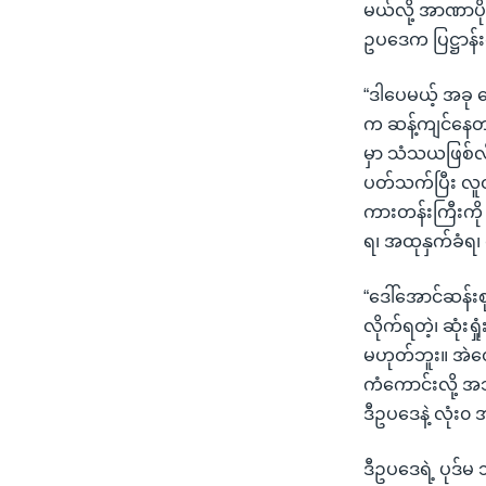
မယ်လို့ အာဏာပို
ဥပဒေက ပြဋ္ဌာန်
“ဒါပေမယ့် အခု ဒ
က ဆန့်ကျင်နေတယ
မှာ သံသယဖြစ်လို
ပတ်သက်ပြီး လူထ
ကားတန်းကြီးကိ
ရ၊ အထုနှက်ခံရ
“ဒေါ်အောင်ဆန်းစု
လိုက်ရတဲ့၊ ဆုံးရ
မဟုတ်ဘူး။ အဲတော
ကံကောင်းလို့
ဒီဥပဒေနဲ့ လုံး၀
ဒီဥပဒေရဲ့ ပုဒ်