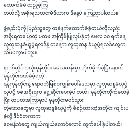
အ
ထောက်ခံမဲ ထည့်ခဲ့ကြ
သုတပဒေသာ အင်္ဂလိပ်စာ
ညွန်း
Learning English
တယ်လို့ အစိုးရသတင်းမီဒီယာက ဒီနေ့ပဲ ကြေညာပါတယ်။
စာမျက်နှာ
သို့
ဗွီအိုအေ လူမှုကွန်ယက်များ
ဖွဲ့စည်းပုံကို ပြည်သူတွေ တခဲနက်ထောက်ခံခဲ့တယ်လို့လည်း
ကျော်
အစိုးရကပြောတဲ့ ပထမ အကြိမ်ပြုလုပ်ခဲ့တဲ့ မေလ ၁၀ ရက်နေ့
ကြည့်
လူထုဆန္ဒခံယူပွဲရလဒ်နဲ့ တနေ့က လူထုဆန္ဒ ခံယူပွဲရလဒ်တွေက
ရန်
သိပ်မကွာပါဘူး။
ဘာသာစကားများ
ရှာဖွေ
ရန်
နာဂစ်ဆိုင်ကလုံးမုန်တိုင်း မေလဆန်းမှာ တိုက်ခိုက်ခဲ့ပြီးနောက်
နေရာ
မုန်တိုင်းဒဏ်ခံခဲ့ရတဲ့
သို့
ရန်ကုန်တိုင်းနဲ့ ဧရာဝတီမြစ်ဝကျွန်းပေါ်ဒေသမှာ လူထုဆန္ဒခံယူပွဲ
ကျော်
လုပ်ဖို့ စစ်အစိုးရက ရွှေ့ဆိုင်းပေးခဲ့ပါတယ်။ မုန်တိုင်းတိုက်ခတ်ခဲ့
ရန်
ပြီး တပတ်အကြာမှာပဲ မုန်တိုင်းမဝင်သွား
တဲ့ဒေသတွေမှာ လူထုဆန္ဒခံယူပွဲကို စီစဉ်ထားတဲ့အတိုင်း ကျင်းပ
ခဲ့လို့ နိုင်ငံတကာက
ဝေဖန်သံတွေ ကျယ်ကျယ်လောင်လောင် ထွက်ပေါ်ခဲ့ပါတယ်။