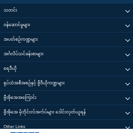
သတင်း
၀န်ဆောင်မှုများ
အပတ်စဉ်ကဏ္ဍများ
အင်္ဂလိပ်သင်ခန်းစာများ
ရေဒီယို
ရုပ်သံအစီအစဉ်နှင့် ဗွီဒီယိုကဏ္ဍများ
ဗွီအိုအေအကြောင်း
ဗွီအိုအေ မိုဘိုင်းလ်အက်ပ်များ ဒေါင်းလုတ်ယူရန်
Other Links