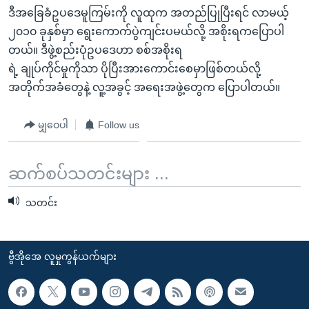
ဒီအခြေခံဥပဒေမူကြမ်းကို လူထုက အတည်ပြုပြီးရင် လာမယ့်
၂၀၁၀ ခုနှစ်မှာ ရွေးကောက်ပွဲကျင်းပမယ်လို့ အစိုးရကပြောပါ
တယ်။ ဒီဖွဲ့စည်းပုံဥပဒေဟာ စစ်အစိုးရ
ရဲ့ ချုပ်ကိုင်မှုကိုသာ ပိုပြီးအားကောင်းစေမှာဖြစ်တယ်လို့
အတိုက်အခံတွေနဲ့ လူ့အခွင့် အရေးအဖွဲ့တွေက ပြောပါတယ်။
မျှဝေပါ
Follow us
ဆက်စပ်သတင်းများ ...
သတင်း
ဗွီအိုအေ လူမှုကွန်ယက်များ