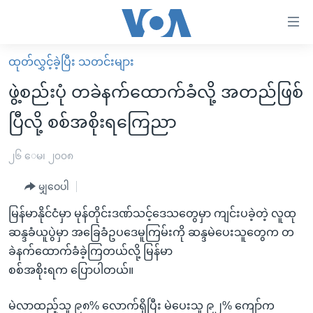
သုံး
ရ
လွယ်ကူ
ထုတ်လွှင့်ခဲ့ပြီး သတင်းများ
မူလစာမျက်နှာ
စေ
ဖွဲ့စည်းပုံ တခဲနက်ထောက်ခံလို့ အတည်ဖြစ်
မြန်မာ
သည့်
ပြီလို့ စစ်အစိုးရကြေညာ
ကမ္ဘာ့သတင်းများ
Link
ဗွီဒီယို
နိုင်ငံတကာ
၂၆ ေမ၊ ၂၀၀၈
များ
သတင်းလွတ်လပ်ခွင့်
အမေရိကန်
ပင်မ
မျှဝေပါ
ရပ်ဝန်းတခု လမ်းတခု အလွန်
တရုတ်
အကြောင်းအရာ
မြန်မာနိုင်ငံမှာ မုန်တိုင်းဒဏ်သင့်ဒေသတွေမှာ ကျင်းပခဲ့တဲ့ လူထု
သို့
အင်္ဂလိပ်စာလေ့လာမယ်
အစ္စရေး-ပါလက်စတိုင်း
ဆန္ဒခံယူပွဲမှာ အခြေခံဥပဒေမူကြမ်းကို ဆန္ဒမဲပေးသူတွေက တ
ကျော်
အပတ်စဉ်ကဏ္ဍများ
အမေရိကန်သုံးအီဒီယံ
ခဲနက်ထောက်ခံခဲ့ကြတယ်လို့ မြန်မာ
ကြည့်
စစ်အစိုးရက ပြောပါတယ်။
ရေဒီယိုနှင့်ရုပ်သံ အချက်အလက်များ
မကြေးမုံရဲ့ အင်္ဂလိပ်စာ
ရေဒီယို
ရန်
ပင်မ
ရေဒီယို/တီဗွီအစီအစဉ်
ရုပ်ရှင်ထဲက အင်္ဂလိပ်စာ
တီဗွီ
မဲလာထည့်သူ ၉၈% လောက်ရှိပြီး မဲပေးသူ ၉၂% ကျော်က