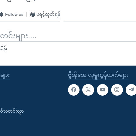
Follow us
ပရင့်ထုတ်ရန်
်းများ ...
ိန်း
ုများ
ဗွီအိုအေ လူမှုကွန်ယက်များ
းလ်သတင်းလွှာ