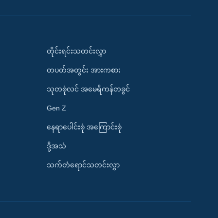
တိုင်းရင်းသတင်းလွှာ
တပတ်အတွင်း အားကစား
သုတစုံလင် အမေရိကန်တခွင်
Gen Z
နေရာပေါင်းစုံ အကြောင်းစုံ
ဒို့အသံ
သက်တံရောင်သတင်းလွှာ