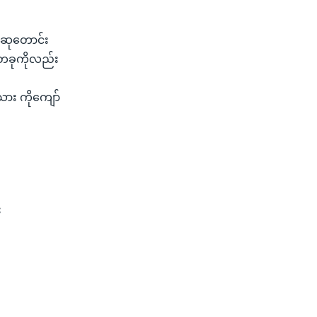
 ဆုတောင်း
ွဲတခုကိုလည်း
သား ကိုကျော်
း