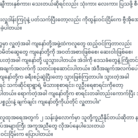
းချီကားနှစ်ကား၊ သေးတယ်ဆိုရင်လည်း သုံးကား လေးကား ပြသဖို့ 
်းလှူဒါန်းကြပုံနဲ့ ပတ်သက်ပြီးတော့လည်း ကိုထွန်းဝင်းငြိမ်းက ဗွီအိုအ
ြခဲ့ပါတယ်။
ေမှာ လှူတဲ့အခါ ကျနော်တို့အဖွဲ့ထဲကလူတွေ ထည့်ဝင်ကြတာလည်း
မိတ်ဆွေတွေ ကျနော်တို့ကို အဝတ်အစားဖြစ်စေ၊ ဆေးဝါးဖြစ်စေ၊
ေးတဲ့အခါ ကျနော်တို့ ယူသွားပါတယ်။ အဲဒါကို ဒေသခံတွေနဲ့ ကြိုတင
ဲ့ အချက်အလက်ကို သတင်းစုဆောင်းပါတယ်။ အဲဒီအချက်အလက်ပေါ
 ကျနော်တို့က ခရီးစဉ်ဆွဲပြီးတော့ သွားဖြစ်ကြတာပါ။ သွားတဲ့အခါ
င် သက်ဆိုင်ရာရွာရဲ့ မိသားစုစာရင်း၊ လူဦးရေစာရင်းကိုတော့
ိပါတယ်။ ရောက်တဲ့အခါ ကျနော်တို့က စာရင်းတခါတည်းကောက်ပြီး အ
စ္စည်းနဲ့ ချက်ချင်း ကျနော်တို့ကိုယ်တိုင် လှူတာပါ။”
င့်လူထုအရေအတွက် ၂ သန်းခွဲလောက်မှာ သူတို့ကူညီနိုင်တယ်ဆိုတာ
်ထပ်အများကြီး အကူအညီတွေ လိုအပ်နေပါသေးတယ်
်းဝင်းငြိမ်းက ပြောပါတယ်။