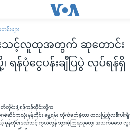
း သတင်းများ
ုင်းသင့်လူထုအတွက် ဆုတောင်း
့၊ ရန်ပုံငွေပန်းချီပြပွဲ လုပ်ရန်ရှိ
တီတိုင်းနဲ့ ရန်ကုန်တိုင်းတို့က
ာဂစ်ဆိုင်ကလုံးမုန်တိုင်း မွှေ့ရမ်း တိုက်ခတ်ခဲ့တာ တလပြည့်လုနီးပါးရှိသ
် မုန်တိုင်းဒဏ်သင့် ကွယ်လွန် သွားခဲ့ကြရသူတွေ၊ အသက်မသေ လွ