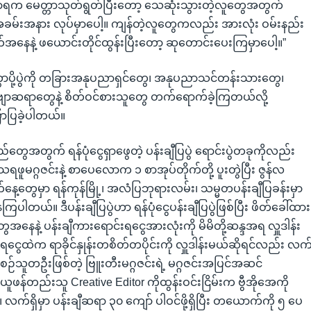
ရက မေတ္တာသုတ်ရွတ်ပြီးတော့ သေဆုံးသွားတဲ့လူတွေအတွက်
ခမ်းအနား လုပ်မှာပေါ့။ ကျန်တဲ့လူတွေကလည်း အားလုံး ဝမ်းနည်း
အနေနဲ့ ဖယောင်းတိုင်ထွန်းပြီးတော့ ဆုတောင်းပေးကြမှာပေါ့။”
တာပို့ပွဲကို တခြားအနုပညာရှင်တွေ၊ အနုပညာသင်တန်းသားတွေ၊
ာဆရာတွေနဲ့ စိတ်ဝင်စားသူတွေ တက်ရောက်ခဲ့ကြတယ်လို့
ာပြခဲ့ပါတယ်။
ေအတွက် ရန်ပုံငွေရှာဖွေတဲ့ ပန်းချီပြပွဲ ရောင်းပွဲတခုကိုလည်း
 သရဖူမဂ္ဂဇင်းနဲ့ စာပေလောက ၁ စာအုပ်တိုက်တို့ ပူးတွဲပြီး ဇွန်လ
်နေ့တွေမှာ ရန်ကုန်မြို့၊ အလံပြဘုရားလမ်း၊ သမ္မတပန်းချီပြခန်းမှာ
ေကြပါတယ်။ ဒီပန်းချီပြပွဲဟာ ရန်ပုံငွေပန်းချီပြပွဲဖြစ်ပြီး ဖိတ်ခေါ်ထား
ေအနေနဲ့ ပန်းချီကားရောင်းရငွေအားလုံးကို မိမိတို့ဆန္ဒအရ လှူဒါန်း
းရငွေထဲက ရာခိုင်နှုန်းတစိတ်တပိုင်းကို လှူဒါန်းမယ်ဆိုရင်လည်း လက်
ီစဉ်သူတဦးဖြစ်တဲ့ ဗြူးတီးမဂ္ဂဇင်းရဲ့ မဂ္ဂဇင်းအပြင်အဆင်
ာဝန်ယူဖန်တည်းသူ Creative Editor ကိုထွန်းဝင်းငြိမ်းက ဗွီအိုအေကို
 လက်ရှိမှာ ပန်းချီဆရာ ၃၀ ကျော် ပါဝင်ဖို့ရှိပြီး တယောက်ကို ၅ ပေ