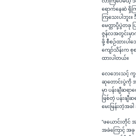
လာကြပေမယ့် ဒီက
သုတပဒေသာ အင်္ဂလိပ်စာ
အ
ရောက်နေဆဲ ရှိကြ
ညွန်း
ကြသေးပါဘူး။ ဒီ
စာမျက်နှာ
မေတ္တာပို့ပွဲတခ
သို့
ဇွန်လအတွင်းမှာ
ကျော်
ဖို့ စီစဉ်ထားပ
ကြည့်
ကျော်သိန်းက စု
ရန်
ထားပါတယ်။
ရှာဖွေ
ရန်
လေဘေးသင့် ကွယ်
နေရာ
ဆုတောင်းပွဲကို အ
သို့
မှာ ပန်းချီဆရာတ
ကျော်
ဖြစ်တဲ့ ပန်းချီ
ရန်
မေးမြန်းတဲ့အခါ
“ဖယောင်းတိုင် အ
အခဲကြောင့် အခု 