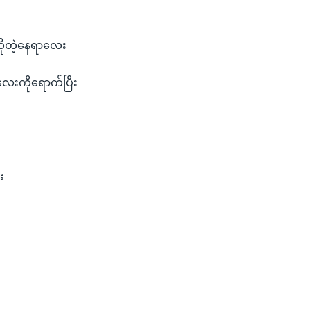
ဆိုတဲ့နေရာလေး
လေးကိုရောက်ပြီး
း