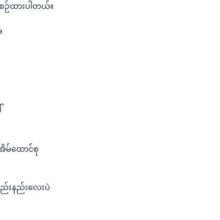
စီစဉ်ထားပါတယ်။
ေ
်
်
ိမ်ထောင်စု
 နည်းနည်းလေးပဲ