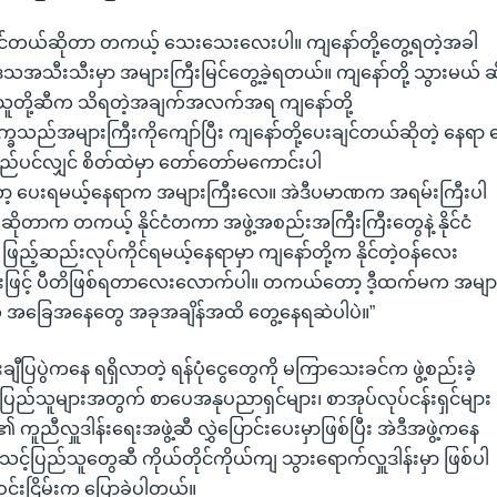
်နိုင်တယ်ဆိုတာ တကယ့် သေးသေးလေးပါ။ ကျနော်တို့တွေ့ရတဲ့အခါ
သအသီးသီးမှာ အများကြီးမြင်တွေ့ခဲ့ရတယ်။ ကျနော်တို့ သွားမယ် 
 သူတို့ဆီက သိရတဲ့အချက်အလက်အရ ကျနော်တို့
္ခသည်အများကြီးကိုကျော်ပြီး ကျနော်တို့ပေးချင်တယ်ဆိုတဲ့ နေရာ 
ပင်လျှင် စိတ်ထဲမှာ တော်တော်မကောင်းပါ
့ ပေးရမယ့်နေရာက အများကြီးလေ။ အဲဒီပမာဏက အရမ်းကြီးပါ
ဆိုတာက တကယ့် နိုင်ငံတကာ အဖွဲ့အစည်းအကြီးကြီးတွေနဲ့ နိုင်ငံ
့်ဆည်းလုပ်ကိုင်ရမယ့်နေရာမှာ ကျနော်တို့က နိုင်တဲ့ဝန်လေး
ားဖြင့် ပီတိဖြစ်ရတာလေးလောက်ပါ။ တကယ်တော့ ဒီ့ထက်မက အမျာ
ဲ့ အခြေအနေတွေ အခုအချိန်အထိ တွေ့နေရဆဲပါပဲ။”
ချီပြပွဲကနေ ရရှိလာတဲ့ ရန်ပုံငွေတွေကို မကြာသေးခင်က ဖွဲ့စည်းခဲ့
ြည်သူများအတွက် စာပေအနုပညာရှင်များ၊ စာအုပ်လုပ်ငန်းရှင်များ
း၏ ကူညီလှူဒါန်းရေးအဖွဲ့ဆီ လွှဲပြောင်းပေးမှာဖြစ်ပြီး အဲဒီအဖွဲ့ကနေ
်ပြည်သူတွေဆီ ကိုယ်တိုင်ကိုယ်ကျ သွားရောက်လှူဒါန်းမှာ ဖြစ်ပါ
းဝင်းငြိမ်းက ပြောခဲ့ပါတယ်။