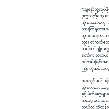
“ကျနော်တို့လုပ
ဒုက္ခသည်တွေ ဒေ
ကို ဒေသခံတွေ၊
သွားကြရတာ။ ဒုက
သွားပေးရတာသည်
ဘူး။ တကယ်တော
တယ်။ ဒါမျိုးတွေ
တော်က တကယ် ဖြည
ဝင်ထမ်းခြင်းအ
ကြီး လိုအပ်နေတ
အခုလုပ်မယ့် ပန်း
တဲ့ လေဘေးသင့်ပ
နှင့် မိတ်ဆွေမျာ
တဆင့် လေဘေးသင့
တယ်လို့ ကိုထွန်