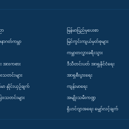
ပညာ
မြန်မာပြည်မှပေးစာ
အနာဂတ်ကမ္ဘာ
မြင်ကွင်းကျယ်မှတ်စုများ
ကမ္ဘာတလွှားခရီးသွား
း အားကစား
ဒီသီတင်းပတ် အာရှနိုင်ငံရေး
ားသတင်းများ
အာရှစီးပွားရေး
်မာ နှိုင်းယှဉ်ချက်
ကျန်းမာရေး
ပြားသတင်းများ
အမျိုးသမီးကဏ္ဍ
ရိုဟင်ဂျာအရေး မျှော်လင့်ချက်