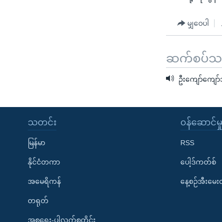
မျှဝေပါ
ဆက်စပ်သတင
ဦးကျော်ကျော်သ
သတင်း
၀န်ဆောင်မှ
မြန်မာ
RSS
နိုင်ငံတကာ
ပေါ့ဒ်ကတ်စ်
အမေရိကန်
နေ့စဉ်အီးမေ
တရုတ်
အစ္စရေး-ပါလက်စတိုင်း