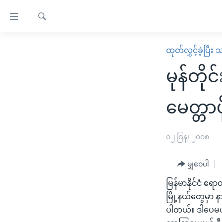
သုံး
ရ
ရှာဖွေ
လွယ်ကူ
မူလစာမျက်နှာ
ထုတ်လွှင့်ခဲ့ပြီ
ရ
စေ
မြန်မာ
လာ
မုန်တိ
သည့်
ဒ်
ကမ္ဘာ့သတင်းများ
Link
ဗွီဒီယို
နိုင်ငံတကာ
မေတ္တာပို
များ
သတင်းလွတ်လပ်ခွင့်
အမေရိကန်
ပင်မ
ရပ်ဝန်းတခု လမ်းတခု အလွန်
တရုတ်
၀၂ ဇြန္၊ ၂၀၀၈
အကြောင်းအရာ
အင်္ဂလိပ်စာလေ့လာမယ်
အစ္စရေး-ပါလက်စတိုင်း
သို့
မျှဝေပါ
အပတ်စဉ်ကဏ္ဍများ
အမေရိကန်သုံးအီဒီယံ
ကျော်
မြန်မာနိုင်ငံ ဧရာဝ
ကြည့်
ရေဒီယိုနှင့်ရုပ်သံ အချက်အလက်များ
မကြေးမုံရဲ့ အင်္ဂလိပ်စာ
ရေဒီယို
မြို့နယ်တွေမှာ န
ရန်
ရေဒီယို/တီဗွီအစီအစဉ်
ရုပ်ရှင်ထဲက အင်္ဂလိပ်စာ
တီဗွီ
ပါတယ်။ ဒါပေမယ့
ပင်မ