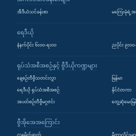
အီဒီယံသင်ခန်းစာ
မကြေးမုံရဲ့အင
ရေဒီယို
နံနက်ပိုင်း ၆း၀၀-ရး၀၀
ညပိုင်း ၉း၀
ရုပ်သံအစီအစဉ်နှင့် ဗွီဒီယိုကဏ္ဍများ
နေ့စဉ်တီဗွီသတင်းလွှာ
မြန်မာ
ရေဒီယို ရုပ်သံအစီအစဉ်
နိုင်ငံတကာ
အပတ်စဉ်တီဗွီမဂ္ဂဇင်း
တွေ့ဆုံမေးမြန
ဗွီအိုအေအကြောင်း
ဌာနမိတ်ဆက်
မီတာလှိုင်းမျာ