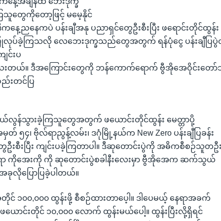
နေ့အချိန်ထိ ဘေးဒုက္ခ
သူတွေကိုတော့ဖြင့် မမေ့နိုင်
ကနေ့ညနေကပဲ ပန်းချီအနု ပညာရှင်တွေဦးစီးပြီး ဖရောင်းတိုင်ထွန်း
ု ပြုလုပ်ခဲ့ကြသလို လေဘေးဒုက္ခသည်တွေအတွက် ရန်ပုံငွေ ပန်းချီပြပ
ကျင်းပ
ါသေးတယ်။ ဒီအကြောင်းတွေကို ဘန်ကောက်ရောက် ဗွီအိုအေဝိုင်းတော်
စည်းတင်ပြ
လွန်သွားခဲ့ကြသူတွေအတွက် ဖယောင်းတိုင်ထွန်း မေတ္တာပို့
မှတ် ၅၄၊ ဗိုလ်ရာညွန့်လမ်း၊ ဒဂုံမြို့နယ်က New Zero ပန်းချီပြခန်း
ွေဦးစီးပြီး ကျင်းပခဲ့ကြတာပါ။ ဒီဆုတောင်းပွဲကို အဓိကစီစဉ်သူတဦ
ဆရာ ကိုအေးကို ကို ဆုတောင်းပွဲစခါနီးလေးမှာ ဗွီအိုအေက ဆက်သွယ်
 အခုလိုပြောပြခဲ့ပါတယ်။
တိုင် ၁၀၀,၀၀၀ ထွန်းဖို့ စီစဉ်ထားတာပေ့ါ။ ဒါပေမယ့် နေရာအခက်
ဖယောင်းတိုင် ၁၀,၀၀၀ လောက် ထွန်းမယ်ပေါ့။ ထွန်းပြီးလို့ရှိရင်