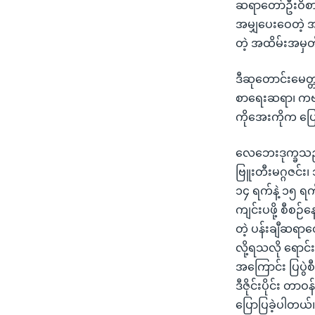
ဆရာတော်ဦးဝိစာ
အမျှပေးဝေတဲ့ အ
တဲ့ အထိမ်းအမှတ်
ဒီဆုတောင်းမေတ္
စာရေးဆရာ၊ ကဗျ
ကိုအေးကိုက ပြေ
လေဘေးဒုက္ခသည်တွ
ဗြူးတီးမဂ္ဂဇင်း၊
၁၄ ရက်နဲ့ ၁၅ ရက
ကျင်းပဖို့ စီစဉ်န
တဲ့ ပန်းချီဆရာတွ
လို့ရသလို ရောင်
အကြောင်း ပြပွဲစ
ဒီဇိုင်းပိုင်း တ
ပြောပြခဲ့ပါတယ်။