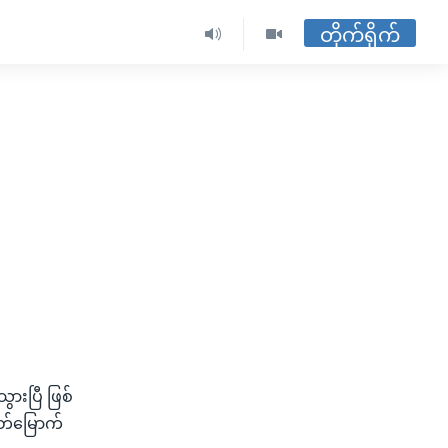
တိုက်ရိုက်
ွားပြီ ဖြစ်
တ်မြောက်