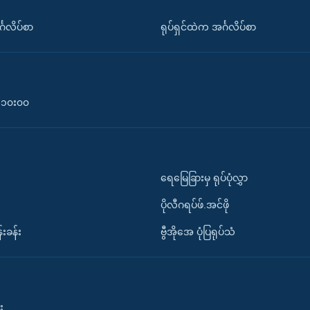
်္ဂလိပ်စာ
ရုပ်ရှင်ထဲက အင်္ဂလိပ်စာ
၀-၁၀း၀၀
ရေမြေခြားမှ ရုပ်ပုံလွှာ
ပိုလီဂရပ်ဖ်.အင်ဖို
်းခန်း
ဗွီအိုအေ ပုံပြရုပ်သံ
း