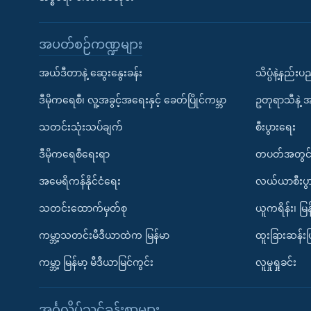
အပတ်စဉ်ကဏ္ဍများ
အယ်ဒီတာနဲ့ ဆွေးနွေးခန်း
သိပ္ပံနဲ့နည်း
ဒီမိုကရေစီ၊ လူ့အခွင့်အရေးနှင့် ခေတ်ပြိုင်ကမ္ဘာ
ဥတုရာသီနဲ့ 
သတင်းသုံးသပ်ချက်
စီးပွားရေး
ဒီမိုကရေစီရေးရာ
တပတ်အတွင်
အမေရိကန်နိုင်ငံရေး
လယ်ယာစီးပွ
သတင်းထောက်မှတ်စု
ယူကရိန်း၊ မြန
ကမ္ဘာ့သတင်းမီဒီယာထဲက မြန်မာ
ထူးခြားဆန်း
ကမ္ဘာ့ မြန်မာ့ မီဒီယာမြင်ကွင်း
လူမှုရှုခင်း
အင်္ဂလိပ်သင်ခန်းစာများ