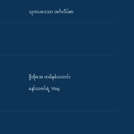
သုတပဒေသာ အင်္ဂလိပ်စာ
ဗွီအိုအေ တမိနစ်သတင်း
နော်သဇင်ရဲ့ Vlog