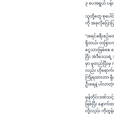
၃ ပေအရွယ် ပန်
သူတို့တွေ စုပေါင
ကို အခုလိုပြောပ
“အရင်ခရီးစဉ်တွ
ရှိတယ်၊ တခြားက
ငွေသားဖြစ်စေ ပ
ပြီး အဲဒီဒေသရ
မှာ မူတည်ပြီးမှ
လည်း ဟိုရောက်ရ
ကြိုရထားတာ ရှ
ဦးရေနဲ့ ပါလာတဲ့ပ
မုန်တိုင်းဒဏ်သ
ဖြစ်ပြီး နောက
လို့လည်း ကိုထွန