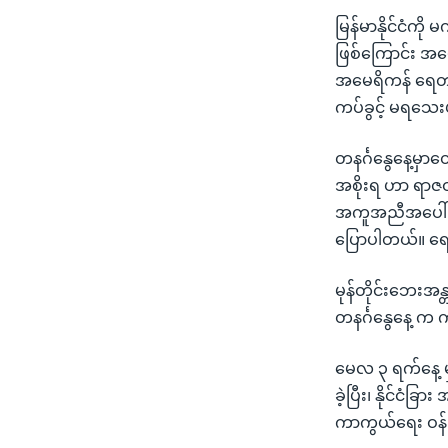
သုတပဒေသာ အင်္ဂလိပ်စာ
အ
မြန်မာနိုင်ငံကိ
ညွန်း
ဖြစ်ကြောင်း အမ
စာမျက်နှာ
အမေရိကန် ရေတပ်
သို့
ကပ်ခွင့် မရသေ
ကျော်
ကြည့်
တနင်္ဂနွေနေ့မှ
ရန်
အစိုးရ ဟာ ရာဇဝတ်
ရှာဖွေ
အကူအညီအပေါ် ကန
ရန်
ပြောပါတယ်။ ရေတ
နေရာ
သို့
မုန်တိုင်းဘေးအန္
ကျော်
တနင်္ဂနွေနေ့ က
ရန်
မေလ ၃ ရက်နေ့ မှ
ခဲ့ပြီး၊ နိုင်ငံ
ကာကွယ်ရေး ဝန်က