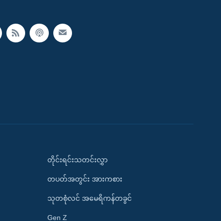
တိုင်းရင်းသတင်းလွှာ
တပတ်အတွင်း အားကစား
သုတစုံလင် အမေရိကန်တခွင်
Gen Z