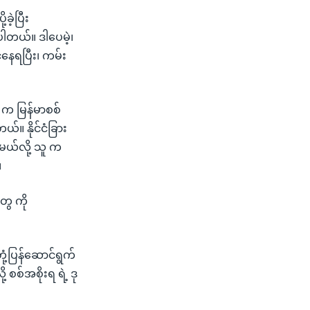
ဲ့ပြီး
ါတယ်။ ဒါပေမဲ့၊
နေရပြီး၊ ကမ်း
 က မြန်မာစစ်
ယ်။ နိုင်ငံခြား
မယ်လို့ သူ က
။
ွေ ကို
ုံ့ပြန်ဆောင်ရွက်
စစ်အစိုးရ ရဲ့ ဒု