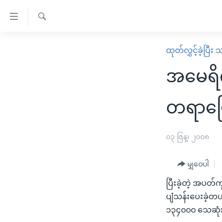
သုံး
ရ
ရှာဖွေ
လွယ်ကူ
မူလစာမျက်နှာ
ထုတ်လွှင့်ခဲ့ပြီ
ရ
စေ
မြန်မာ
လာ
အမေရိ
သည့်
ဒ်
ကမ္ဘာ့သတင်းများ
Link
ဗွီဒီယို
နိုင်ငံတကာ
တရာမြော
များ
သတင်းလွတ်လပ်ခွင့်
အမေရိကန်
ပင်မ
ရပ်ဝန်းတခု လမ်းတခု အလွန်
တရုတ်
၀၃ ဇြန္၊ ၂၀၀၈
အကြောင်းအရာ
အင်္ဂလိပ်စာလေ့လာမယ်
အစ္စရေး-ပါလက်စတိုင်း
သို့
မျှဝေပါ
အပတ်စဉ်ကဏ္ဍများ
အမေရိကန်သုံးအီဒီယံ
ကျော်
ပြီးခဲ့တဲ့ အပတ
ကြည့်
ရေဒီယိုနှင့်ရုပ်သံ အချက်အလက်များ
မကြေးမုံရဲ့ အင်္ဂလိပ်စာ
ရေဒီယို
ပျံသန်းပေးခဲ့တ
ရန်
ရေဒီယို/တီဗွီအစီအစဉ်
ရုပ်ရှင်ထဲက အင်္ဂလိပ်စာ
တီဗွီ
၁၃၄၀၀၀ သေဆုံး 
ပင်မ