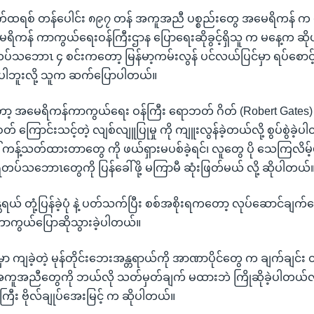
ု မက်ထရစ် တန်ပေါင်း ၈၉၇ တန် အကူအညီ ပစ္စည်းတွေ အမေရိကန် က ပို့ခ
ေရိကန် ကာကွယ်ရေးဝန်ကြီးဌာန ပြောရေးဆိုခွင့်ရှိသူ က မနေ့က ဆိုပ
သဘောၤ ၄ စင်းကတော့ မြန်မာ့ကမ်းလွန် ပင်လယ်ပြင်မှာ ရပ်စောင့်
းပါဘူးလို့ သူက ဆက်ပြောပါတယ်။
ာတော့ အမေရိကန်ကာကွယ်ရေး ဝန်ကြီး ရောဘတ် ဂိတ် (Robert Gates)
 ကြောင်းသင့်တဲ့ လျစ်လျူပြုမှု ကို ကျူးလွန်ခဲ့တယ်လို့ စွပ်စွဲခဲ့ပါတ
့်သတ်ထားတာတွေ ကို ဖယ်ရှားမပစ်ခဲ့ရင်၊ လူတွေ ပို သေကြလိမ့်
ပ်သဘောၤတွေကို ပြန်ခေါ်ဖို့ မကြာမီ ဆုံးဖြတ်မယ် လို့ ဆိုပါတယ်
တရယ် တုံ့ပြန်ခဲ့ပုံ နဲ့ ပတ်သက်ပြီး စစ်အစိုးရကတော့ လုပ်ဆောင်ချက်တ
 ကာကွယ်ပြောဆိုသွားခဲ့ပါတယ်။
ာ ကျခဲ့တဲ့ မုန်တိုင်းဘေးအန္တရာယ်ကို အာဏာပိုင်တွေ က ချက်ချင်း တ
ခြား အကူအညီတွေကို ဘယ်လို သတ်မှတ်ချက် မထားဘဲ ကြိုဆိုခဲ့ပါတယ်လို့ 
ြီး ဗိုလ်ချုပ်အေးမြင့် က ဆိုပါတယ်။