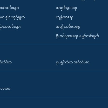
ားသတင်းများ
အာရှစီးပွားရေး
်မာ နှိုင်းယှဉ်ချက်
ကျန်းမာရေး
ပြားသတင်းများ
အမျိုးသမီးကဏ္ဍ
ရိုဟင်ဂျာအရေး မျှော်လင့်ချက်
်္ဂလိပ်စာ
ရုပ်ရှင်ထဲက အင်္ဂလိပ်စာ
၀-၁၀း၀၀