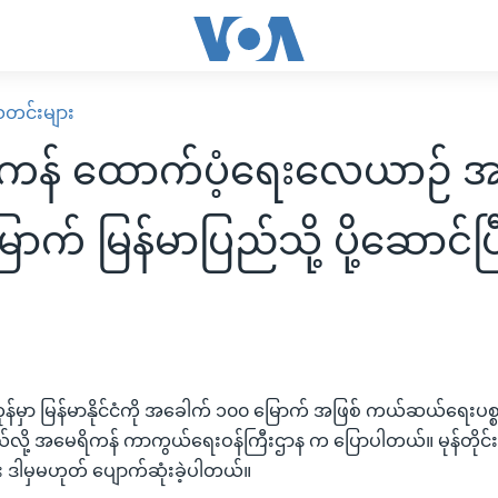
း သတင်းများ
ကန် ထောက်ပံ့ရေးလေယာဉ် 
က် မြန်မာပြည်သို့ ပို့ဆောင်ပြ
်ကုန်မှာ မြန်မာနိုင်ငံကို အခေါက် ၁၀၀ မြောက် အဖြစ် ကယ်ဆယ်ရေးပ
ယ်လို့ အမေရိကန် ကာကွယ်ရေးဝန်ကြီးဌာန က ပြောပါတယ်။ မုန်တိုင်းက
ဒါမှမဟုတ် ပျောက်ဆုံးခဲ့ပါတယ်။