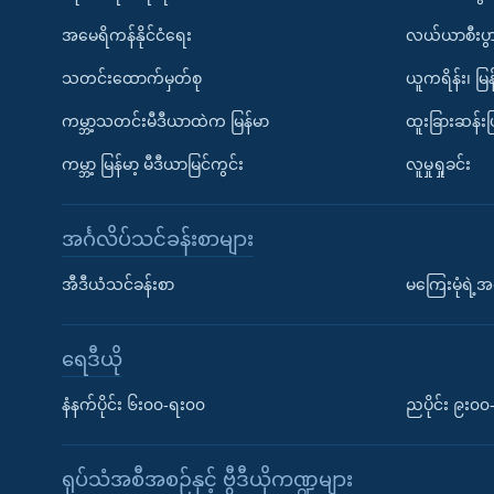
အမေရိကန်နိုင်ငံရေး
လယ်ယာစီးပွ
သတင်းထောက်မှတ်စု
ယူကရိန်း၊ မြန
ကမ္ဘာ့သတင်းမီဒီယာထဲက မြန်မာ
ထူးခြားဆန်း
ကမ္ဘာ့ မြန်မာ့ မီဒီယာမြင်ကွင်း
လူမှုရှုခင်း
အင်္ဂလိပ်သင်ခန်းစာများ
အီဒီယံသင်ခန်းစာ
မကြေးမုံရဲ့အင
ရေဒီယို
နံနက်ပိုင်း ၆း၀၀-ရး၀၀
ညပိုင်း ၉း၀
ရုပ်သံအစီအစဉ်နှင့် ဗွီဒီယိုကဏ္ဍများ