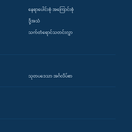
နေရာပေါင်းစုံ အကြောင်းစုံ
ဒို့အသံ
သက်တံရောင်သတင်းလွှာ
သုတပဒေသာ အင်္ဂလိပ်စာ