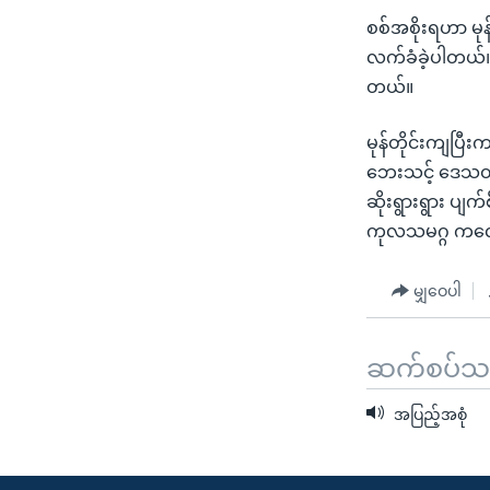
စစ်အစိုးရဟာ မု
လက်ခံခဲ့ပါတယ်။
တယ်။
မုန်တိုင်းကျပြီ
ဘေးသင့် ဒေသတချိ
ဆိုးရွားရွား ပျ
ကုလသမဂ္ဂ ကလေးမ
မျှဝေပါ
ဆက်စပ်သတင
အပြည့်အစုံ