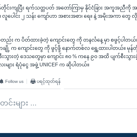
န်တိုင်းကျပြီး ရက်သတ္တပတ် အတော်ကြာမှ နိုင်ငံခြား အကူအညီကို 
 လူပေါင်း ၂ သန်း ကျော်ဟာ အစားအစာ၊ ရေ။ နဲ့ အမိုးအကာ တွေ လို
းကတည်း က ပိတ်ထားခဲ့တဲ့ ကျောင်းတွေ ကို တနင်္လနေ့ မှာ စဖွင့်ပါတယ်
ု့ က ကျောင်းတွေ ကို ဖွင့်ဖို့ နောက်တစ်လ ရွှေ့ထားပါတယ်။ မုန်တိုင
က်စီးသွားတဲ့ ဒေသတွေမှာ ကျောင်း ၈၀ % ကနေ ၉၀ အထိ ပျက်စီးသွားခဲ
ျား ရံပုံငွေ အဖွဲ့ UNICEF က ဆိုပါတယ်။
Follow us
ပရင့်ထုတ်ရန်
်းများ ...