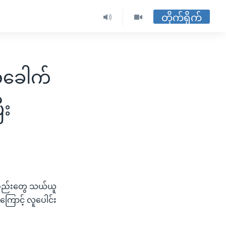
တိုက်ရိုက်
အခေါက်
ီး
စ္စည်းတွေ သယ်ယူ
ြောင့် လူပေါင်း