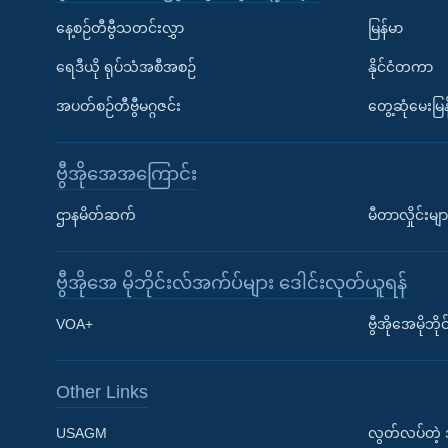
နေ့စဉ်တီဗွီသတင်းလွှာ
မြန်မာ
ရေဒီယို ရုပ်သံအစီအစဉ်
နိုင်ငံတကာ
အပတ်စဉ်တီဗွီမဂ္ဂဇင်း
တွေ့ဆုံမေးမြန
ဗွီအိုအေအကြောင်း
ဌာနမိတ်ဆက်
မီတာလှိုင်းမျာ
ဗွီအိုအေ မိုဘိုင်းလ်အက်ပ်များ ဒေါင်းလုတ်ယူရန်
Learning English
VOA+
ဗွီအိုအေမိုဘ
ဗွီအိုအေ လူမှုကွန်ယက်များ
Other Links
USAGM
လွတ်လပ်တဲ့