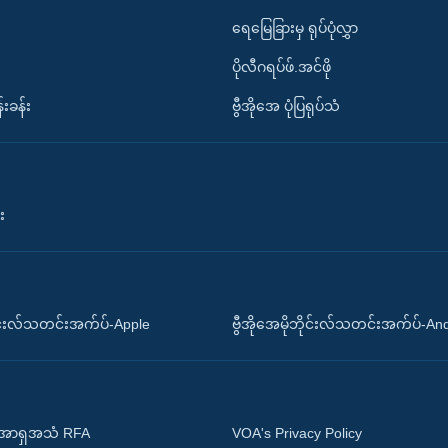
ရေမြေခြားမှ ရုပ်ပုံလွှာ
ပိုလီဂရပ်ဖ်.အင်ဖို
်းခန်း
ဗွီအိုအေ ပုံပြရုပ်သံ
း
ိုင်းလ်သတင်းအက်ပ်-Apple
ဗွီအိုအေမိုဘိုင်းလ်သတင်းအက်ပ်-An
 အာရှအသံ RFA
VOA's Privacy Policy