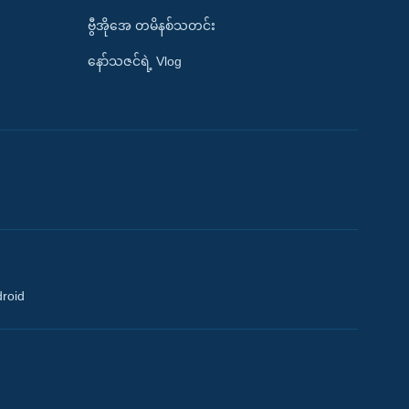
ဗွီအိုအေ တမိနစ်သတင်း
နော်သဇင်ရဲ့ Vlog
droid