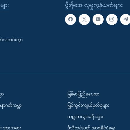
ုများ
ဗွီအိုအေ လူမှုကွန်ယက်များ
းလ်သတင်းလွှာ
ပညာ
မြန်မာပြည်မှပေးစာ
အနာဂတ်ကမ္ဘာ
မြင်ကွင်းကျယ်မှတ်စုများ
ကမ္ဘာတလွှားခရီးသွား
း အားကစား
ဒီသီတင်းပတ် အာရှနိုင်ငံရေး