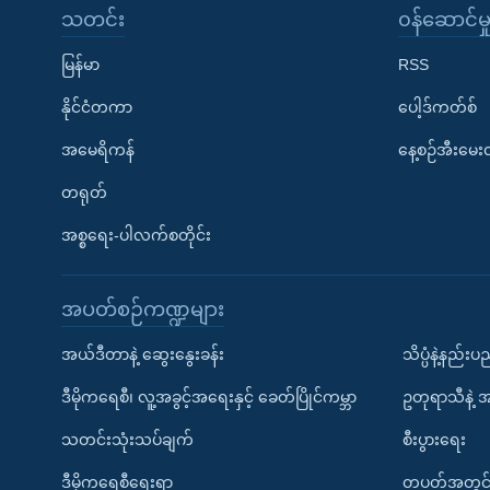
သတင်း
၀န်ဆောင်မှ
မြန်မာ
RSS
နိုင်ငံတကာ
ပေါ့ဒ်ကတ်စ်
အမေရိကန်
နေ့စဉ်အီးမေ
တရုတ်
အစ္စရေး-ပါလက်စတိုင်း
အပတ်စဉ်ကဏ္ဍများ
အယ်ဒီတာနဲ့ ဆွေးနွေးခန်း
သိပ္ပံနဲ့နည်း
ဒီမိုကရေစီ၊ လူ့အခွင့်အရေးနှင့် ခေတ်ပြိုင်ကမ္ဘာ
ဥတုရာသီနဲ့ 
သတင်းသုံးသပ်ချက်
စီးပွားရေး
ဒီမိုကရေစီရေးရာ
တပတ်အတွင်