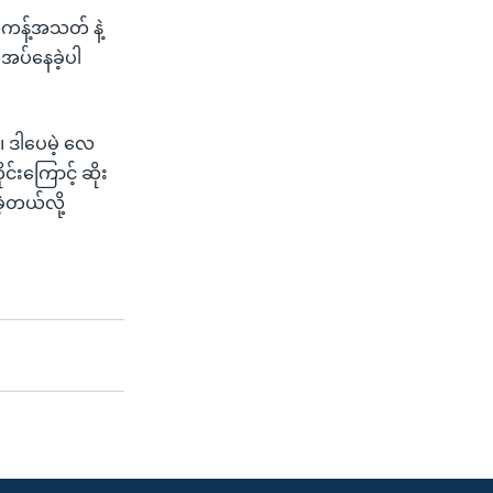
အကန့်အသတ် နဲ့
အပ်နေခဲ့ပါ
။ ဒါပေမဲ့ လေ
်းကြောင့် ဆိုး
့တယ်လို့