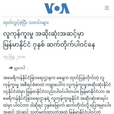
သုံး
ရ
လွယ်ကူ
ထုတ်လွှင့်ခဲ့ပြီး သတင်းများ
မူလစာမျက်နှာ
စေ
လူကုန်ကူးမှု အဆိုးဆုံးအဆင့်မှာ
မြန်မာ
သည့်
မြန်မာနိုင်ငံ ၇နှစ် ဆက်တိုက်ပါဝင်နေ
ကမ္ဘာ့သတင်းများ
Link
ဗွီဒီယို
နိုင်ငံတကာ
၀၅ ဇြန္၊ ၂၀၀၈
များ
သတင်းလွတ်လပ်ခွင့်
အမေရိကန်
ပင်မ
မျှဝေပါ
ရပ်ဝန်းတခု လမ်းတခု အလွန်
တရုတ်
အကြောင်းအရာ
အမေရိကန်နိုင်ငံခြားရေးဌာနက မနေ့က ထုတ်ပြန်လိုက်တဲ့ လူ
သို့
အင်္ဂလိပ်စာလေ့လာမယ်
အစ္စရေး-ပါလက်စတိုင်း
ကုန်ကူးမှု အစီရင်ခံစာထဲ ကမ္ဘာပေါ်က လူကုန်ကူးမှုအဆိုးဆုံးနိုင်ငံ
ကျော်
အပတ်စဉ်ကဏ္ဍများ
အမေရိကန်သုံးအီဒီယံ
၁၄နိုင်ငံထဲမှာ မြန်မာနိုင်ငံလည်းပါဝင်ပါတယ်။ မြန်မာနိုင်ငံဟာ အ
ကြည့်
မေရိကန်နိုင်ငံခြားရေးဌာနရဲ့ လူကုန်ကူးမှုနိုင်ငံ အဆိုးဆုံးစာရင်း
ရေဒီယိုနှင့်ရုပ်သံ အချက်အလက်များ
မကြေးမုံရဲ့ အင်္ဂလိပ်စာ
ရေဒီယို
ရန်
ထဲမှာ ပါဝင်တာ ဒါဆိုရင် ၇နှစ်မြောက် ဆက်တိုက်လို့ ပြောရမှာပါ။
ပင်မ
ရေဒီယို/တီဗွီအစီအစဉ်
ရုပ်ရှင်ထဲက အင်္ဂလိပ်စာ
တီဗွီ
အဆင့် သုံးဆင့် သတ်မှတ်ထားတဲ့အထဲ မြန်မာနိုင်ငံပါဝင်တဲ့