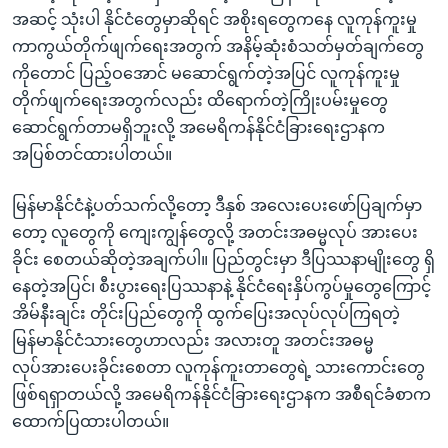
အ
သုတပဒေသာ အင်္ဂလိပ်စာ
အဆင့် သုံးပါ နိုင်ငံတွေမှာဆိုရင် အစိုးရတွေကနေ လူကုန်ကူးမှု
ညွန်း
Learning English
ကာကွယ်တိုက်ဖျက်ရေးအတွက် အနိမ့်ဆုံးစံသတ်မှတ်ချက်တွေ
စာမျက်နှာ
ကိုတောင် ပြည့်ဝအောင် မဆောင်ရွက်တဲ့အပြင် လူကုန်ကူးမှု
သို့
ဗွီအိုအေ လူမှုကွန်ယက်များ
တိုက်ဖျက်ရေးအတွက်လည်း ထိရောက်တဲ့ကြိုးပမ်းမှုတွေ
ကျော်
ဆောင်ရွက်တာမရှိဘူးလို့ အမေရိကန်နိုင်ငံခြားရေးဌာနက
ကြည့်
အပြစ်တင်ထားပါတယ်။
ရန်
ဘာသာစကားများ
ရှာဖွေ
မြန်မာနိုင်ငံနဲ့ပတ်သက်လို့တော့ ဒီနှစ် အလေးပေးဖော်ပြချက်မှာ
ရန်
တော့ လူတွေကို ကျေးကျွန်တွေလို့ အတင်းအဓမ္မလုပ် အားပေး
နေရာ
ခိုင်း စေတယ်ဆိုတဲ့အချက်ပါ။ ပြည်တွင်းမှာ ဒီပြဿနာမျိုးတွေ ရှိ
သို့
နေတဲ့အပြင်၊ စီးပွားရေးပြဿနာနဲ့ နိုင်ငံရေးနှိပ်ကွပ်မှုတွေကြောင့်
ကျော်
အိမ်နီးချင်း တိုင်းပြည်တွေကို ထွက်ပြေးအလုပ်လုပ်ကြရတဲ့
ရန်
မြန်မာနိုင်ငံသားတွေဟာလည်း အလားတူ အတင်းအဓမ္မ
လုပ်အားပေးခိုင်းစေတာ လူကုန်ကူးတာတွေရဲ့ သားကောင်းတွေ
ဖြစ်ရရှာတယ်လို့ အမေရိကန်နိုင်ငံခြားရေးဌာနက အစီရင်ခံစာက
ထောက်ပြထားပါတယ်။