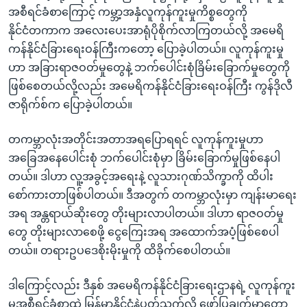
အစီရင်ခံစာကြောင့် ကမ္ဘာ့အနှံလူကုန်ကူးမှုကိစ္စတွေကို
နိုင်ငံတကာက အလေးပေးအာရုံပိုစိုက်လာကြတယ်လို့ အမေရိ
ကန်နိုင်ငံခြားရေးဝန်ကြီးကတော့ ပြောခဲ့ပါတယ်။ လူကုန်ကူးမှု
ဟာ အခြားရာဇဝတ်မှုတွေနဲ့ ဘက်ပေါင်းစုံခြိမ်းခြောက်မှုတွေကို
ဖြစ်စေတယ်လို့လည်း အမေရိကန်နိုင်ငံခြားရေးဝန်ကြီး ကွန်ဒိုလီ
ဇာရိုက်စ်က ပြောခဲ့ပါတယ်။
တကမ္ဘာလုံးအတိုင်းအတာအရပြောရရင် လူကုန်ကူးမှုဟာ
အခြေအနေပေါင်းစုံ ဘက်ပေါင်းစုံမှာ ခြိမ်းခြောက်မှုဖြစ်နေပါ
တယ်။ ဒါဟာ လူ့အခွင့်အရေးနဲ့ လူသားဂုဏ်သိက္ခာကို ထိပါး
စော်ကားတာဖြစ်ပါတယ်။ ဒီအတွက် တကမ္ဘာလုံးမှာ ကျန်းမာရေး
အရ အန္တရာယ်ဆိုးတွေ တိုးများလာပါတယ်။ ဒါဟာ ရာဇဝတ်မှု
တွေ တိုးများလာစေဖို့ ငွေကြေးအရ အထောက်အပံ့ဖြစ်စေပါ
တယ်။ တရားဥပဒေစိုးမိုးမှုကို ထိခိုက်စေပါတယ်။
ဒါကြောင့်လည်း ဒီနှစ် အမေရိကန်နိုင်ငံခြားရေးဌာနရဲ့ လူကုန်ကူး
မှုအစီရင်ခံစာထဲ မြန်မာနိုင်ငံနဲ့ပတ်သက်လို့ ဖော်ပြချက်မှာတော့