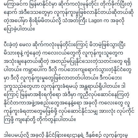
မကြာခင်က မြန်မာနိုင်ငံမှာ ဆိုက်ကလုံးမုန်တိုင်း တိုက်ခိုက်ပြီးတဲ့
နောက် အဲဒီဒေသတွေမှာ လူကုန်ကူးမှုဖြစ်လာနိုင်တယ်ဆိုတယ်ဆို
တဲ့အပေါ်မှာ စိုးရိမ်မိတယ်လို့ သံအတ်ကြီး Lagon က အခုလို
ပြောခဲ့ပါတယ်။
ပီးခဲ့တဲ့ မေလ ဆိုက်ကလုံးမုန်တိုင်းကြောင့် မိဘမဲ့ဖြစ်သွားပြီး
မိသားစုနဲ့ ကွဲနေတဲ့ ကလေးငယ်တွေကို လူကုန်ကူးသူတွေက
အသုံးချနေတယ်ဆိုတဲ့ အတည်မပြုနိုင်သေးတဲ့သတင်းတွေ ရရှိ
ပါတယ်။ ကမ္ဘာပေါ်က ဒီလို ကပ်ဘေးကျရောက်သွားတဲ့နိုင်ငံတွေ
မှာ ဒီလို လူကုန်ကူးမှုတွေဖြစ်လာတတ်ပါတယ်။ ဒီကပ်ဘေး
ဒုက္ခသည်တွေဟာ လူကုန်ကူးခံရမယ့် အန္တရာယ်ရှိပါတယ်။ ဒါ
ကြောင့် မြန်မာအစိုးရကိုရော အဲဒီမှာ ကူညီလုပ်ဆောင်နေကြတဲ့
နိုင်ငံတကာအဖွဲ့အစည်းတွေအနေနဲ့ရော အခုလို ကလေးတွေ လူ
ကုန်ကူးခံရတာတွေမဖြစ်ဖို့ လုပ်ဆောင်နိုင်သမျှ အားလုံး လုပ်ကိုင်
ကြဖို့ ကျနော်တို့ တိုက်တွန်းပါတယ်။
ဒါပေမယ့်လို့ အခုလို နိုင်ငံခြားရေးဌာနရဲ့ ဒီနှစ်စဉ် လူကုန်ကူးမှု