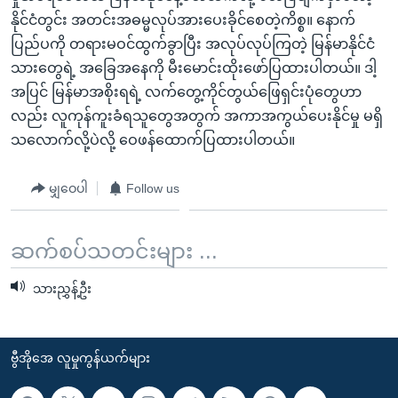
နိုင်ငံတွင်း အတင်းအဓမ္မလုပ်အားပေးခိုင်စေတဲ့ကိစ္စ။ နောက်
ပြည်ပကို တရားမဝင်ထွက်ခွာပြီး အလုပ်လုပ်ကြတဲ့ မြန်မာနိုင်ငံ
သားတွေရဲ့ အခြေအနေကို မီးမောင်းထိုးဖော်ပြထားပါတယ်။ ဒါ့
အပြင် မြန်မာအစိုးရရဲ့ လက်တွေ့ကိုင်တွယ်ဖြေရှင်းပုံတွေဟာ
လည်း လူကုန်ကူးခံရသူတွေအတွက် အကာအကွယ်ပေးနိုင်မှု မရှိ
သလောက်လို့ပဲလို့ ဝေဖန်ထောက်ပြထားပါတယ်။
မျှဝေပါ
Follow us
ဆက်စပ်သတင်းများ ...
သားညွှန့်ဦး
ဗွီအိုအေ လူမှုကွန်ယက်များ