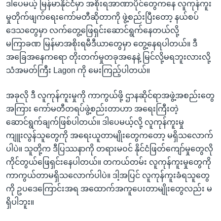
ဒါပေမယ့် မြန်မာနိုင်ငံမှာ အစိုးရအာဏာပိုင်တွေကနေ လူကုန်ကူး
မှုတိုက်ဖျက်ရေးကော်မတီဆိုတာကို ဖွဲ့စည်းပြီးတော့ နယ်စပ်
ဒေသတွေမှာ လက်တွေ့ဖြေရှင်းဆောင်ရွက်နေတယ်လို့
မကြာခဏ မြန်မာအစိုးရမီဒီယာတွေမှာ တွေ့နေရပါတယ်။ ဒီ
အခြေအနေကရော တိုးတက်မှုတခုအနေနဲ့ မြင်လို့မရဘူးလားလို့
သံအမတ်ကြီး Lagon ကို မေးကြည့်ပါတယ်။
အခုလို ဒီ လူကုန်ကူးမှုကို ကာကွယ်ဖို့ ဌာနဆိုင်ရာအဖွဲ့အစည်းတွေ
အကြား ကော်မတီတရပ်ဖွဲ့စည်းတာဟာ အရေးကြီးတဲ့
ဆောင်ရွက်ချက်ဖြစ်ပါတယ်။ ဒါပေမယ့်လို့ လူကုန်ကူးမှု
ကျူးလွန်သူတွေကို အရေးယူတာမျိုးတွေကတော့ မရှိသလောက်
ပါပဲ။ သူတို့က ဒီပြဿနာကို တရားမဝင် နိုင်ငံဖြတ်ကျော်မှုတွေလို
ကိုင်တွယ်ဖြေရှင်းနေပါတယ်။ တကယ်တမ်း လူကုန်ကူးမှုတွေကို
ကာကွယ်တာမရှိသလောက်ပါပဲ။ ဒါ့အပြင် လူကုန်ကူးခံရသူတွေ
ကို ဥပဒေကြောင်းအရ အထောက်အကူပေးတာမျိုးတွေလည်း မ
ရှိပါဘူး။