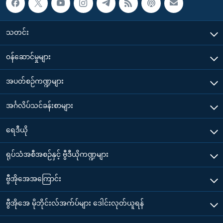
သတင်း
၀န်ဆောင်မှုများ
အပတ်စဉ်ကဏ္ဍများ
အင်္ဂလိပ်သင်ခန်းစာများ
ရေဒီယို
ရုပ်သံအစီအစဉ်နှင့် ဗွီဒီယိုကဏ္ဍများ
ဗွီအိုအေအကြောင်း
ဗွီအိုအေ မိုဘိုင်းလ်အက်ပ်များ ဒေါင်းလုတ်ယူရန်