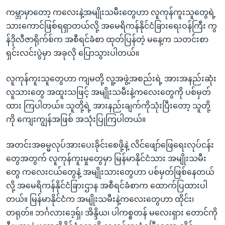
ကမ္ဘာမှာတော့ ကလေးနဲ့အမျိုးသမီးတွေဟာ လူကုန်ကူးသူတွေရဲ့
သားကောင်ဖြစ်ရရှာတယ်လို့ အမေရိကန်နိုင်ငံခြားရေးဝန်ကြီး ကွ
န်ဒိုလီဇာရိုက်စ်က အစီရင်ခံစာ ထုတ်ပြန်တဲ့ မနေ့က သတင်းစာ
ရှင်းလင်းပွဲမှာ အခုလို ပြောသွားပါတယ်။
လူကုန်ကူးသူတွေဟာ ကျမတို့ လူ့အဖွဲ့အစည်းရဲ့ အားအနည်းဆုံး
လူသားတွေ အထူးသဖြင့် အမျိုးသမီးနဲ့ကလေးတွေကို ပစ်မှတ်
ထား ကြပါတယ်။ သူတို့ရဲ့ အားနည်းချက်ကိုသုံးပြီးတော့ သူတို့
ကို ကျေးကျွန်အဖြစ် အသုံးပြုကြပါတယ်။
အတင်းအဓမ္မလုပ်အားပေးခိုင်းစေဖို့နဲ့ လိင်ဖျော်ဖြေရေးလုပ်ငန်း
တွေအတွက် လူကုန်ကူးမှုတွေမှာ မြန်မာနိုင်ငံသား အမျိုးသမီး
တွေ ကလေးငယ်တွေနဲ့ အမျိုးသားတွေဟာ ပစ်မှတ်ဖြစ်နေတယ်
လို့ အမေရိကန်နိုင်ငံခြားဌာန အစီရင်ခံစာက ထောက်ပြထားပါ
တယ်။ မြန်မာနိုင်ငံက အမျိုးသမီးနဲ့ကလေးတွေဟာ ထိုင်း၊
တရုတ်။ ဘင်္ဂလားဒေ့ရ်ှ၊ အိန္ဒိယ၊ ပါကစ္စတန် မလေးရှား တောင်ကို