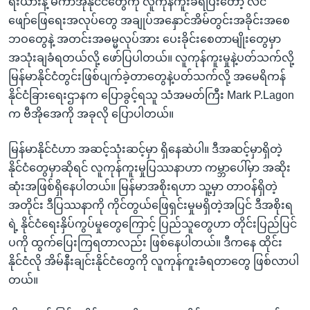
ရီးယားနဲ့ မကာအိုနိုင်ငံတွေကို လူကုန်ကူးခံရပြီးတော့ လိင်
ဖျော်ဖြေရေးအလုပ်တွေ အချုပ်အနှောင်အိမ်တွင်းအခိုင်းအစေ
ဘဝတွေနဲ့ အတင်းအဓမ္မလုပ်အား ပေးခိုင်းစေတာမျိုးတွေမှာ
အသုံးချခံရတယ်လို့ ဖော်ပြပါတယ်။ လူကုန်ကူးမှုနဲ့ပတ်သက်လို့
မြန်မာနိုင်ငံတွင်းဖြစ်ပျက်ခဲ့တာတွေနဲ့ပတ်သက်လို့ အမေရိကန်
နိုင်ငံခြားရေးဌာနက ပြောခွင့်ရသူ သံအမတ်ကြီး Mark P.Lagon
က ဗီအိုအေကို အခုလို ပြောပါတယ်။
မြန်မာနိုင်ငံဟာ အဆင့်သုံးဆင့်မှာ ရှိနေဆဲပါ။ ဒီအဆင့်မှာရှိတဲ့
နိုင်ငံတွေမှာဆိုရင် လူကုန်ကူးမှုပြဿနာဟာ ကမ္ဘာပေါ်မှာ အဆိုး
ဆုံးအဖြစ်ရှိနေပါတယ်။ မြန်မာအစိုးရဟာ သူ့မှာ တာဝန်ရှိတဲ့
အတိုင်း ဒီပြဿနာကို ကိုင်တွယ်ဖြေရှင်းမှုမရှိတဲ့အပြင် ဒီအစိုးရ
ရဲ့ နိုင်ငံရေးနှိပ်ကွပ်မှုတွေကြောင့် ပြည်သူတွေဟာ တိုင်းပြည်ပြင်
ပကို ထွက်ပြေးကြရတာလည်း ဖြစ်နေပါတယ်။ ဒီကနေ ထိုင်း
နိုင်ငံလို အိမ်နီးချင်းနိုင်ငံတွေကို လူကုန်ကူးခံရတာတွေ ဖြစ်လာပါ
တယ်။