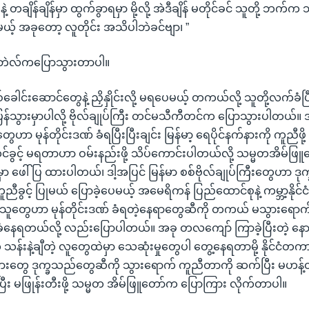
နဲ့ တချိန်ချိန်မှာ ထွက်ခွာရမှာ မို့လို့ အဲဒီချိန် မတိုင်ခင် သူတို့ 
မယ့် အခုတော့ လူတိုင်း အသိပါဘဲခင်ဗျာ၊ ”
 ကင်ဘဲလ်ကပြောသွားတာပါ။
်ခေါင်းဆောင်တွေနဲ့ ညှိနှိုင်းလို့ မရပေမယ့် တကယ်လို့ သူတို့လက်ခံပြ
ပြန်သွားမှာပါလို့ ဗိုလ်ချုပ်ကြီး တင်မသီကီတင်က ပြောသွားပါတယ်
ဟာ မုန်တိုင်းဒဏ် ခံရပြီးပြီးချင်း မြန်မာ့ ရေပိုင်နက်နားကို ကူညီဖို့ 
်ခွင့် မရတာဟာ ဝမ်းနည်းဖို့ သိပ်ကောင်းပါတယ်လို့ သမ္မတအိမ်ဖြ
ှာ ဖေါ်ပြ ထားပါတယ်၊ ဒါ့အပြင် မြန်မာ စစ်ဗိုလ်ချုပ်ကြီးတွေဟာ ဒု
ူညီခွင့် ပြုမယ် ပြောခဲ့ပေမယ့် အမေရိကန် ပြည်ထောင်စုနဲ့ ကမ္ဘာ့နိုင
တွေဟာ မုန်တိုင်းဒဏ် ခံရတဲ့နေရာတွေဆီကို တကယ် မသွားရောက်နိ
ံနေရတယ်လို့ လည်းပြောပါတယ်။ အခု တလကျော် ကြာခဲ့ပြီးတဲ့ နော
 သန်းနဲ့ချီတဲ့ လူတွေထဲမှာ သေဆုံးမှုတွေပါ တွေ့နေရတာမို့ နိုင်င
းတွေ ဒုက္ခသည်တွေဆီကို သွားရောက် ကူညီတာကို ဆက်ပြီး မဟန့်တား
ြီး မဖြုန်းတီးဖို့ သမ္မတ အိမ်ဖြူတော်က ပြောကြား လိုက်တာပါ။