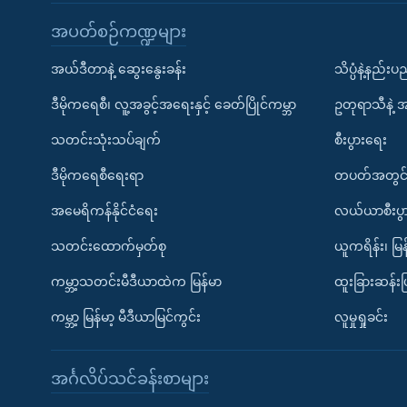
အပတ်စဉ်ကဏ္ဍများ
အယ်ဒီတာနဲ့ ဆွေးနွေးခန်း
သိပ္ပံနဲ့နည်း
ဒီမိုကရေစီ၊ လူ့အခွင့်အရေးနှင့် ခေတ်ပြိုင်ကမ္ဘာ
ဥတုရာသီနဲ့ 
သတင်းသုံးသပ်ချက်
စီးပွားရေး
ဒီမိုကရေစီရေးရာ
တပတ်အတွင်
အမေရိကန်နိုင်ငံရေး
လယ်ယာစီးပွ
သတင်းထောက်မှတ်စု
ယူကရိန်း၊ မြန
ကမ္ဘာ့သတင်းမီဒီယာထဲက မြန်မာ
ထူးခြားဆန်း
ကမ္ဘာ့ မြန်မာ့ မီဒီယာမြင်ကွင်း
လူမှုရှုခင်း
အင်္ဂလိပ်သင်ခန်းစာများ