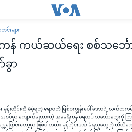
း သတင်းများ
ကန် ကယ်ဆယ်ရေး စစ်သင်္ဘော
်ခွာ
်း မုန်းတိုင်းကို ခံခဲ့ရတဲ့ ဧရာဝတီ မြစ်ဝကျွန်းပေါ် ဒေသရဲ့ လက်
က် အစပ်မှာ ကျောက်ချထားတဲ့ အမေရိကန် ရေတပ် သင်္ဘောတွေကို က
ွှေ့ပြောင်းတော့မှာ ဖြစ်ပါတယ်။ မုန်တိုင်းဒဏ် ခံရသူတွေကို ထိထ