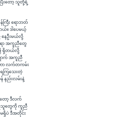
ီးတော့ သူတို့ရဲ့
းဝန်ကြီး ရောဘတ်
ပါတယ်။ ဒါပေမယ့်
့ နေဦးမယ်လို့
င်ရာ အကူညီတွေ
 ရှိတယ်လို့
ောက် အကူညီ
တွေဟာ လက်တကမ်း
မရကြသေးတဲ့
် နည်းလမ်းနဲ့
ီးတော့ ဒီလက်
ံရသူတွေကို ကူညီ
ရှိပဲ ဒီအတိုင်း