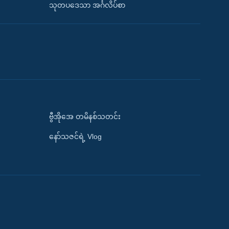
သုတပဒေသာ အင်္ဂလိပ်စာ
ဗွီအိုအေ တမိနစ်သတင်း
နော်သဇင်ရဲ့ Vlog