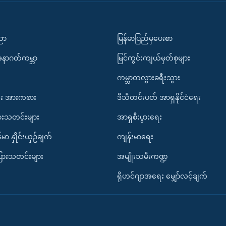
ပညာ
မြန်မာပြည်မှပေးစာ
အနာဂတ်ကမ္ဘာ
မြင်ကွင်းကျယ်မှတ်စုများ
ကမ္ဘာတလွှားခရီးသွား
း အားကစား
ဒီသီတင်းပတ် အာရှနိုင်ငံရေး
ားသတင်းများ
အာရှစီးပွားရေး
်မာ နှိုင်းယှဉ်ချက်
ကျန်းမာရေး
ပြားသတင်းများ
အမျိုးသမီးကဏ္ဍ
ရိုဟင်ဂျာအရေး မျှော်လင့်ချက်