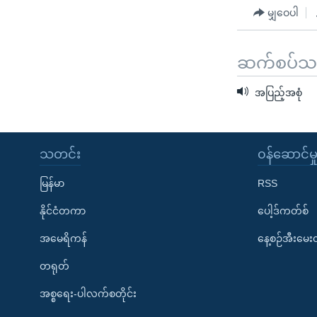
မျှဝေပါ
ဆက်စပ်သတင
အပြည့်အစုံ
သတင်း
၀န်ဆောင်မှ
မြန်မာ
RSS
နိုင်ငံတကာ
ပေါ့ဒ်ကတ်စ်
အမေရိကန်
နေ့စဉ်အီးမေ
တရုတ်
အစ္စရေး-ပါလက်စတိုင်း