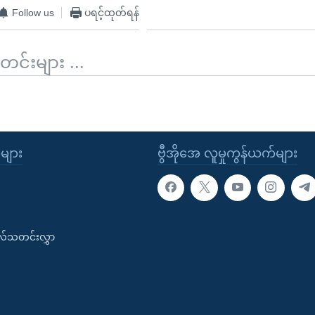
Follow us
ပရင့်ထုတ်ရန်
်းများ ...
ုများ
ဗွီအိုအေ လူမှုကွန်ယက်များ
းလ်သတင်းလွှာ