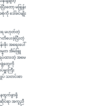
်းနဲ့ချီတဲ့
ီးတော့ မဖြုန်း
ကို ဒေါ်ခင်မျိုး
ုးရ မဟုတ်တဲ့
ိပေးခဲ့ပြီးတဲ့
းဖိုး အရေးပေါ်
မ္မတ အိမ်ဖြူ
ာ ရပ်ထားတဲ့ အမေ
ွဲ့တွေကို
်မှူးကြီး
ချုပ် သတင်းစာ
ွက်ခွာဖို့
ု ဆိုင်ရာ အကူညီ