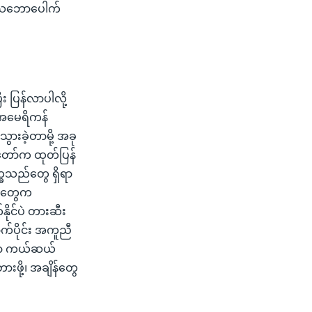
ဘက်က သဘောပေါက်
ီး ပြန်လာပါလို့
။ အမေရိကန်
သွားခဲ့တာမို့ အခု
ူတော်က ထုတ်ပြန်
က္ခသည်တွေ ရှိရာ
်ငံတွေက
ုင်ပဲ တားဆီး
က်ပိုင်း အကူညီ
ံတကာ ကယ်ဆယ်
ဖို့၊ အချိန်တွေ