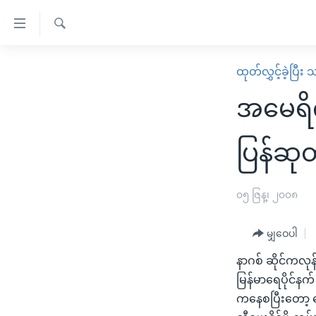
သုံး
ရ
ရှာဖွေ
လွယ်ကူ
မူလစာမျက်နှာ
ထုတ်လွှင့်ခဲ့ပြီ
ရ
စေ
မြန်မာ
လာ
အမေရိ
သည့်
ဒ်
ကမ္ဘာ့သတင်းများ
Link
ဗွီဒီယို
နိုင်ငံတကာ
ပြန်ဆုတ
များ
သတင်းလွတ်လပ်ခွင့်
အမေရိကန်
ပင်မ
ရပ်ဝန်းတခု လမ်းတခု အလွန်
တရုတ်
၀၅ ဇြန္၊ ၂၀၀၈
အကြောင်းအရာ
အင်္ဂလိပ်စာလေ့လာမယ်
အစ္စရေး-ပါလက်စတိုင်း
သို့
မျှဝေပါ
အပတ်စဉ်ကဏ္ဍများ
အမေရိကန်သုံးအီဒီယံ
ကျော်
နာဂစ် ဆိုင်ကလုန
ကြည့်
ရေဒီယိုနှင့်ရုပ်သံ အချက်အလက်များ
မကြေးမုံရဲ့ အင်္ဂလိပ်စာ
ရေဒီယို
မြန်မာရေပိုင်န
ရန်
ရေဒီယို/တီဗွီအစီအစဉ်
ရုပ်ရှင်ထဲက အင်္ဂလိပ်စာ
တီဗွီ
ကနေစပြီးတော့ ရ
ပင်မ