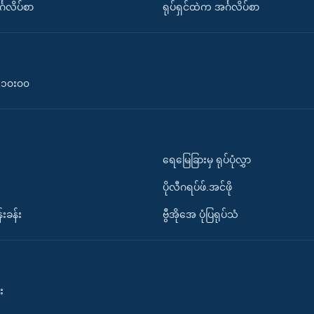
်္ဂလိပ်စာ
ရုပ်ရှင်ထဲက အင်္ဂလိပ်စာ
၀-၁၀း၀၀
ရေမြေခြားမှ ရုပ်ပုံလွှာ
ပိုလီဂရပ်ဖ်.အင်ဖို
်းခန်း
ဗွီအိုအေ ပုံပြရုပ်သံ
း