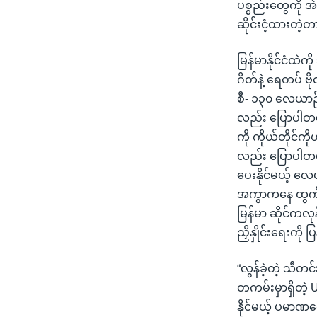
ပစ္စည်းတွေကို အ
ဆိုင်းငံ့ထားတဲ့
မြန်မာနိုင်ငံထဲ
ဂိတ်နဲ့ ရေတပ် ဗိ
စီ- ၁၃၀ လေယာဉ်တ
လည်း ပြောပါတယ
ကို ကိုယ်တိုင်ကိ
လည်း ပြောပါတ
ပေးနိုင်မယ့် 
အကွာကနေ ထွက်
မြန်မာ ဆိုင်ကလ
ညှိနှိုင်းရေးကို ပ
“လွန်ခဲ့တဲ့ သီတ
တကမ်းမှာရှိတဲ့ 
နိုင်မယ့် ပမာဏတွ