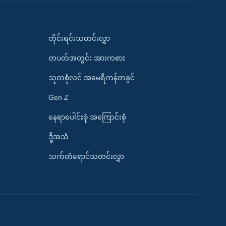
တိုင်းရင်းသတင်းလွှာ
တပတ်အတွင်း အားကစား
သုတစုံလင် အမေရိကန်တခွင်
Gen Z
နေရာပေါင်းစုံ အကြောင်းစုံ
ဒို့အသံ
သက်တံရောင်သတင်းလွှာ