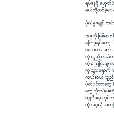
ရပ်နေဖို့ မဟုတ်ပဲ
မယ်လို့ထင်ခဲ့ပေ
ဗိုလ်မှူးချုပ်
အခုလို မြန်မာ စစ
ပြောခဲ့ရင်တော့ 
ရေတပ် သင်္ဘောတွေ
လို ကူညီ ကယ်တင
တဲ့ ကြေငြာချက်မ
ကို သွားရောက် က
ကယ်ဆယ် ကူညီသူ
ပိတ်ပင်တာတွေ ခ
တွေ လိုအပ်နေတဲ့
ကူညီရေး လုပ်သာ
ကို အခုလို ဆက်ပ