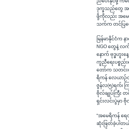
ညီပေးနိုင်ဖို့ ကမ
သုတပဒေသာ အင်္ဂလိပ်စာ
အ
ဒုက္ခသည်တွေ အ
ညွန်း
ဖို့ကိုလည်း အမေ
စာမျက်နှာ
သက်က တင်ပြပ
သို့
ကျော်
မြန်မာနိုင်ငံက
ကြည့်
NGO တွေနဲ့ လက်
ရန်
နောက် ဗုဒ္ဓဟူး
ရှာဖွေ
ကူညီရေးပစ္စည်းတ
ရန်
တော်က သတင်းထုတ
နေရာ
ရိကန် လေယာဉ်တင်
သို့
ဇွန်လ(၅)ရက်၊ ကြ
ကျော်
ဗိုလ်ချုပ်ကြီး 
ရန်
ရှင်းလင်းပွဲမှာ 
“အမေရိကန် ရေတပ
ဆုံးဖြတ်ခဲ့ပါတယ်