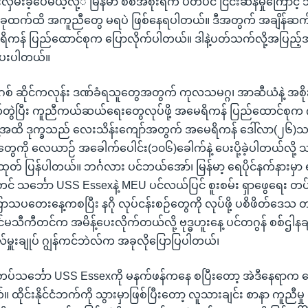
်းလှမ်းခဲ့ပေမယ့်လု့ိ မြန်မာ စစ်အစိုးရက ပိတ်ပင် ငြင်းဆန်မှုကြောင့် သန
ခုထက်ထိ အကူညီတွေ မရပဲ ဖြစ်နေရပါတယ်။ ဒီအတွက် အချိန်ဆက်ပြ
ရိကန် ပြည်ထောင်စုက ပြောလိုက်ပါတယ်။ ဒါနဲ့ပတ်သက်လို့အပြည့်အစုံ
ေးပါတယ်။
 နာဂစ် ဆိုင်ကလုန်း ဒဏ်ခံရသူတွေအတွက် ကုလသမဂ္ဂ၊ အာဆီယံနဲ့ အစိ
တွဲပြီး ကူညီကယ်ဆယ်ရေးတွေလုပ်ဖို့ အမေရိကန် ပြည်ထောင်စုက ဂတ
နေ့အထိ ဒုက္ခသည် လေးသိန်းကျော်အတွက် အမေရိကန် ဒေါ်လာ(၂၆)သန်
ွေကို လေယာဉ် အခေါက်ပေါင်း(၁၀၆)ခေါက်နဲ့ ပေးပို့ခဲ့ပါတယ်လို့ သ
် ပြန်ပါတယ်။ ဘင်္ဂလား ပင်ဘယ်အော်၊ မြန်မာ့ ရေပိုင်နက်နားမှ
 သင်္ဘော USS Essexနဲ့ MEU ပင်လယ်ပြင် စူးစမ်း ရှာဖွေရေး တပ်ဖ
ာသပတေးနေ့ကစပြီး နဂို လုပ်ငန်းစဉ်တွေကို လုပ်ဖို့ ပစိဖိတ်ဒေသ တပ
တင်မသီကီတင်က အမိန့်ပေးလိုက်တယ်လို့ ဗုဒ္ဓဟူးနေ့ ပင်တဂွန် စစ်ဌါန
ဗိုလ်မှူးချုပ် ဂျွန်ကင်ဘဲလ်က အခုလိုပြောပြပါတယ်၊
်သင်္ဘော USS Essexကို မနက်ဖန်ကနေ စပြီးတော့ အဲဒီနေရာက နေထ
။ ထိုင်းနိုင်ငံဘက်ကို သွားမှာဖြစ်ပြီးတော့ လူသားချင်း စာနာ ကူညီမှ