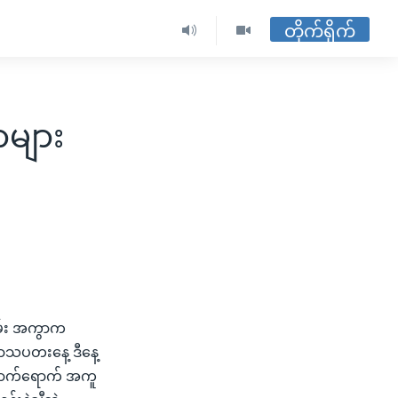
တိုက်ရိုက်
များ
တကမ်း အကွာက
ြာသပတးနေ့ ဒီနေ့
ိရောက်ရောက် အကူ