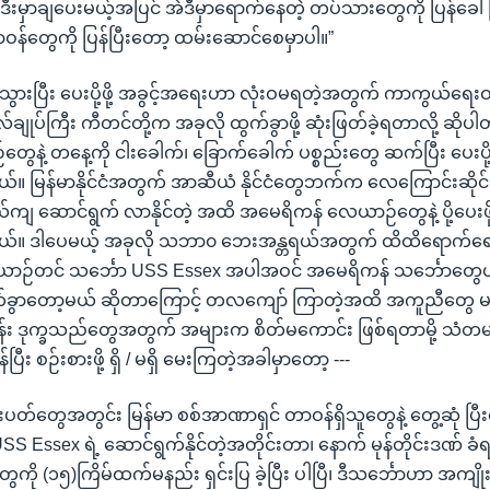
ဲဒီးမှာချပေးမယ့်အပြင် အဲဒီမှာရောက်နေတဲ့ တပ်သားတွေကို ပြန်ခေါ်ပြ
တာဝန်တွေကို ပြန်ပြီးတော့ ထမ်းဆောင်စေမှာပါ။”
ကို သွားပြီး ပေးပို့ဖို့ အခွင့်အရေးဟာ လုံးဝမရတဲ့အတွက် ကာကွယ်ရေ
ုလ်ချုပ်ကြီး ကီတင်တို့က အခုလို ထွက်ခွာဖို့ ဆုံးဖြတ်ခဲ့ရတာလို့ ဆို
ွေနဲ့ တနေ့ကို ငါးခေါက်၊ ခြောက်ခေါက် ပစ္စည်းတွေ ဆက်ပြီး ပေးပို
်။ မြန်မာနိုင်ငံအတွက် အာဆီယံ နိုင်ငံတွေဘက်က လေကြောင်းဆို
ုယ်ကျ ဆောင်ရွက် လာနိုင်တဲ့ အထိ အမေရိကန် လေယာဉ်တွေနဲ့ ပို့ပေးဖို့
ယ်။ ဒါပေမယ့် အခုလို သဘာ၀ ဘေးအန္တရယ်အတွက် ထိထိရောက်ရ
လေယာဉ်တင် သင်္ဘော USS Essex အပါအဝင် အမေရိကန် သင်္ဘော
ခွာတော့မယ် ဆိုတာကြောင့် တလကျော် ကြာတဲ့အထိ အကူညီတွေ 
ုန်း ဒုက္ခသည်တွေအတွက် အများက စိတ်မကောင်း ဖြစ်ရတာမို့ သံတမန
ြန်ပြီး စဉ်းစားဖို့ ရှိ / မရှိ မေးကြတဲ့အခါမှာတော့ ---
င်းပတ်တွေအတွင်း မြန်မာ စစ်အာဏာရှင် တာဝန်ရှိသူတွေနဲ့ တွေ့ဆုံ ပြ
USS Essex ရဲ့ ဆောင်ရွက်နိုင်တဲ့အတိုင်းတာ၊ နောက် မုန်တိုင်းဒဏ် ခ
ေကို (၁၅)ကြိမ်ထက်မနည်း ရှင်းပြ ခဲ့ပြီး ပါပြီ၊ ဒီသင်္ဘောဟာ အကျိုးမ