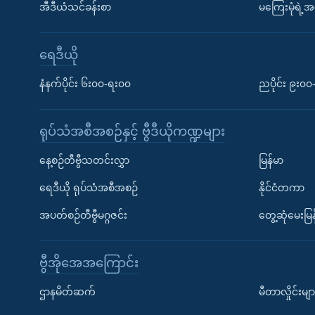
အီဒီယံသင်ခန်းစာ
မကြေးမုံရဲ့အင
ရေဒီယို
နံနက်ပိုင်း ၆း၀၀-ရး၀၀
ညပိုင်း ၉း၀
ရုပ်သံအစီအစဉ်နှင့် ဗွီဒီယိုကဏ္ဍများ
နေ့စဉ်တီဗွီသတင်းလွှာ
မြန်မာ
ရေဒီယို ရုပ်သံအစီအစဉ်
နိုင်ငံတကာ
အပတ်စဉ်တီဗွီမဂ္ဂဇင်း
တွေ့ဆုံမေးမြန
ဗွီအိုအေအကြောင်း
ဌာနမိတ်ဆက်
မီတာလှိုင်းမျာ